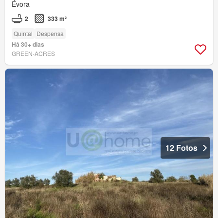
Évora
2
333 m²
Quintal
Despensa
Há 30+ dias
GREEN-ACRES
12 Fotos