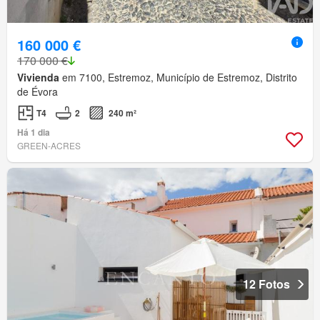
160 000 €
170 000 €
Vivienda
em 7100, Estremoz, Município de Estremoz, Distrito
de Évora
T4
2
240 m²
Há 1 dia
GREEN-ACRES
12 Fotos