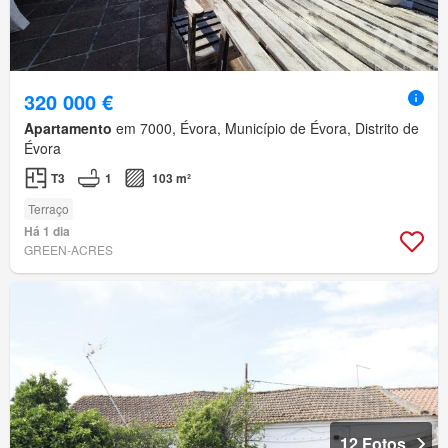
320 000 €
Apartamento
em 7000, Évora, Município de Évora, Distrito de
Évora
T3
1
103 m²
Terraço
Há 1 dia
GREEN-ACRES
12 Fotos