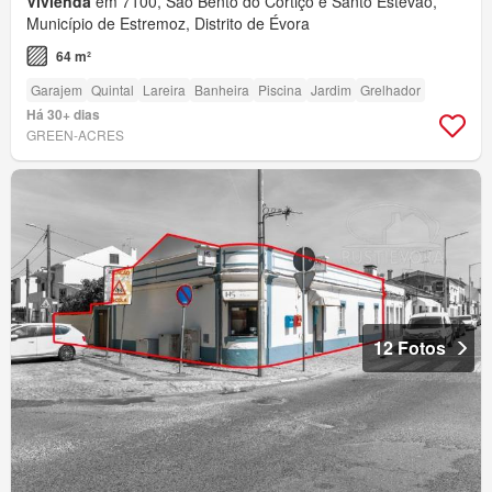
Vivienda
em 7100, São Bento do Cortiço e Santo Estévão,
Município de Estremoz, Distrito de Évora
64 m²
Garajem
Quintal
Lareira
Banheira
Piscina
Jardim
Grelhador
Há 30+ dias
GREEN-ACRES
12 Fotos