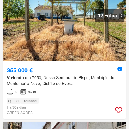
12 Fotos
355 000 €
Vivienda
em 7050, Nossa Senhora do Bispo, Município de
Montemor-o-Novo, Distrito de Évora
3
95 m²
Quintal
Grelhador
Há 30+ dias
GREEN-ACRES