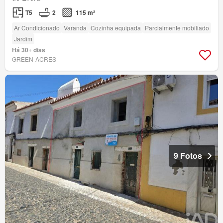
T5
2
115 m²
Ar Condicionado
Varanda
Cozinha equipada
Parcialmente mobiliado
Jardim
Há 30+ dias
GREEN-ACRES
9 Fotos