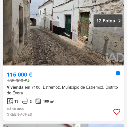
12 Fotos
115 000 €
135 000 €
Vivienda
em 7100, Estremoz, Município de Estremoz, Distrito
de Évora
T3
2
109 m²
Há 18 dias
GREEN-ACRES