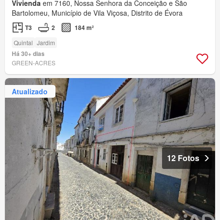
Vivienda
em 7160, Nossa Senhora da Conceição e São
Bartolomeu, Município de Vila Viçosa, Distrito de Évora
T3
2
184 m²
Quintal
Jardim
Há 30+ dias
GREEN-ACRES
Atualizado
12 Fotos