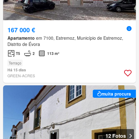
167 000 €
Apartamento
em 7100, Estremoz, Município de Estremoz,
Distrito de Évora
T5
2
113 m²
Terraço
Há 15 dias
GREEN-ACRES
muita procura
12 Fotos