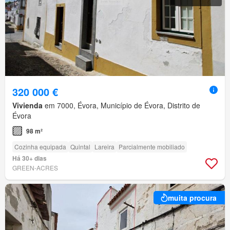
320 000 €
Vivienda
em 7000, Évora, Município de Évora, Distrito de
Évora
98 m²
Cozinha equipada
Quintal
Lareira
Parcialmente mobiliado
Há 30+ dias
GREEN-ACRES
muita procura