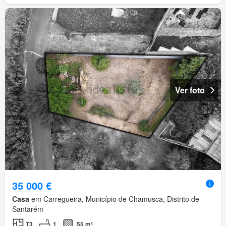
Ver foto
35 000 €
Casa
em Carregueira, Município de Chamusca, Distrito de
Santarém
T3
1
55 m²