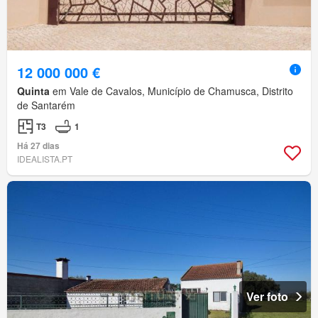
12 000 000 €
Quinta
em Vale de Cavalos, Município de Chamusca, Distrito
de Santarém
T3
1
Há 27 dias
IDEALISTA.PT
Ver foto