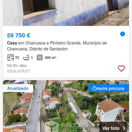
59 750 €
Casa
em Chamusca e Pinheiro Grande, Município de
Chamusca, Distrito de Santarém
T2
1
400 m²
Há 30+ dias
IDEALISTA.PT
Atualizado
muita procura
Ver foto