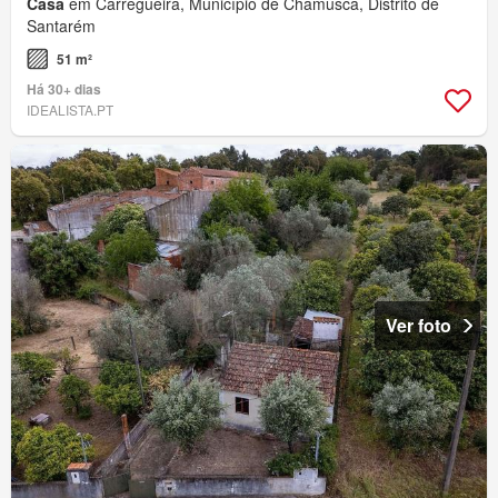
Casa
em Carregueira, Município de Chamusca, Distrito de
Santarém
51 m²
Há 30+ dias
IDEALISTA.PT
Ver foto