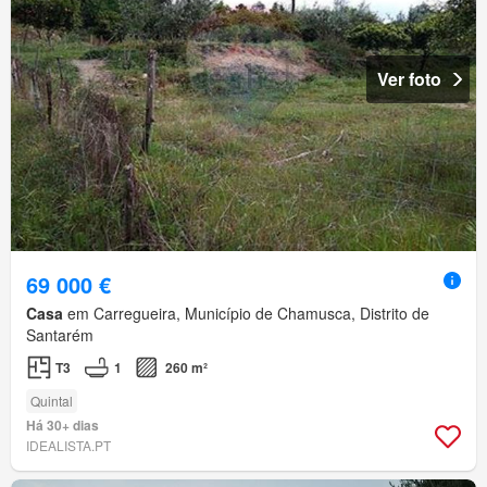
Ver foto
69 000 €
Casa
em Carregueira, Município de Chamusca, Distrito de
Santarém
T3
1
260 m²
Quintal
Há 30+ dias
IDEALISTA.PT