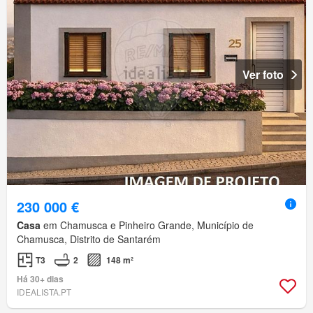
Ver foto
230 000 €
Casa
em Chamusca e Pinheiro Grande, Município de
Chamusca, Distrito de Santarém
T3
2
148 m²
Há 30+ dias
IDEALISTA.PT