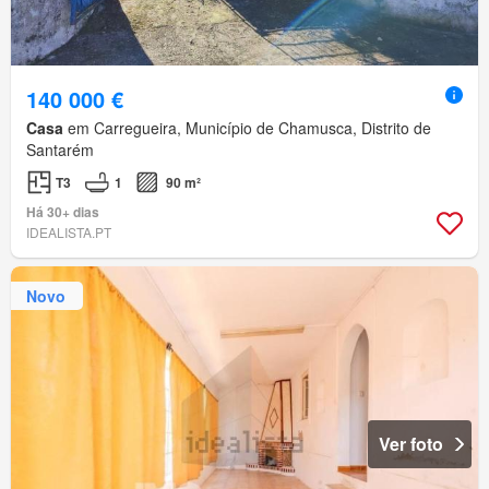
140 000 €
Casa
em Carregueira, Município de Chamusca, Distrito de
Santarém
T3
1
90 m²
Há 30+ dias
IDEALISTA.PT
Novo
Ver foto