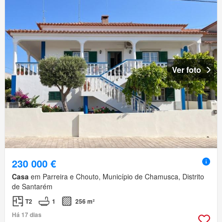
Ver foto
230 000 €
Casa
em Parreira e Chouto, Município de Chamusca, Distrito
de Santarém
T2
1
256 m²
Há 17 dias