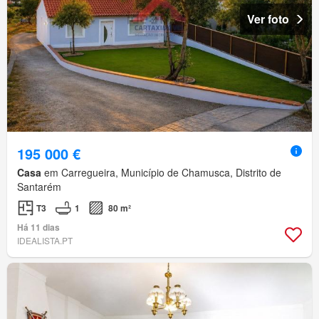
Ver foto
195 000 €
Casa
em Carregueira, Município de Chamusca, Distrito de
Santarém
T3
1
80 m²
Há 11 dias
IDEALISTA.PT