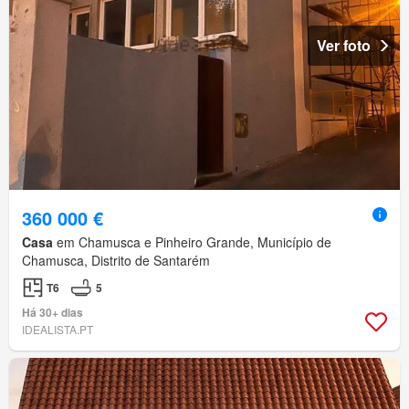
Ver foto
360 000 €
Casa
em Chamusca e Pinheiro Grande, Município de
Chamusca, Distrito de Santarém
T6
5
Há 30+ dias
IDEALISTA.PT