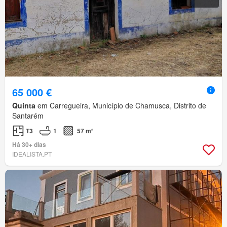
65 000 €
Quinta
em Carregueira, Município de Chamusca, Distrito de
Santarém
T3
1
57 m²
Há 30+ dias
IDEALISTA.PT