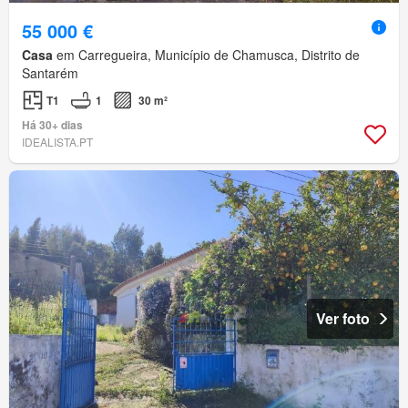
55 000 €
Casa
em Carregueira, Município de Chamusca, Distrito de
Santarém
T1
1
30 m²
Há 30+ dias
IDEALISTA.PT
Ver foto