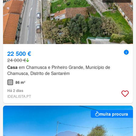
22 500 €
24 000 €
Casa
em Chamusca e Pinheiro Grande, Município de
Chamusca, Distrito de Santarém
86 m²
Há 2 dias
IDEALISTA.PT
muita procura