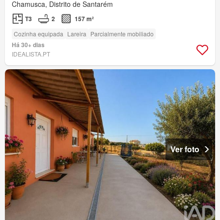
Chamusca, Distrito de Santarém
T3
2
157 m²
Cozinha equipada
Lareira
Parcialmente mobiliado
Há 30+ dias
IDEALISTA.PT
Ver foto