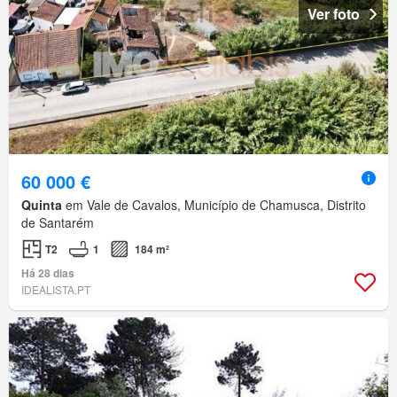
Ver foto
60 000 €
Quinta
em Vale de Cavalos, Município de Chamusca, Distrito
de Santarém
T2
1
184 m²
Há 28 dias
IDEALISTA.PT