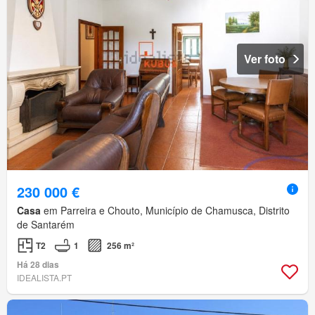
Ver foto
230 000 €
Casa
em Parreira e Chouto, Município de Chamusca, Distrito
de Santarém
T2
1
256 m²
Há 28 dias
IDEALISTA.PT