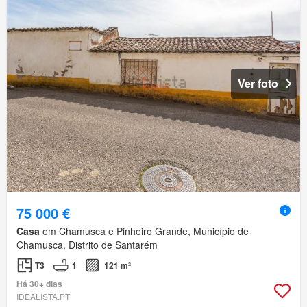
Ver foto
75 000 €
Casa
em Chamusca e Pinheiro Grande, Município de
Chamusca, Distrito de Santarém
T3
1
121 m²
Há 30+ dias
IDEALISTA.PT