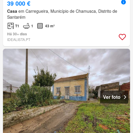
39 000 €
Casa
em Carregueira, Município de Chamusca, Distrito de
Santarém
T1
1
43 m²
Há 30+ dias
IDEALISTA.PT
Ver foto