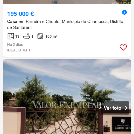
195 000 €
Casa
em Parreira e Chouto, Município de Chamusca, Distrito
de Santarém
T3
1
100 m²
Há 3 dias
IDEALISTA.PT
Ver foto