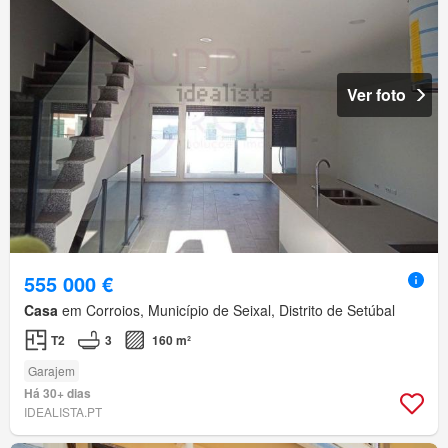
Ver foto
555 000 €
Casa
em Corroios, Município de Seixal, Distrito de Setúbal
T2
3
160 m²
Garajem
Há 30+ dias
IDEALISTA.PT