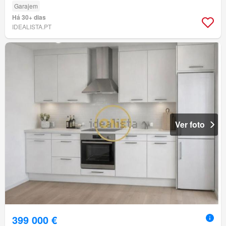
Garajem
Há 30+ dias
IDEALISTA.PT
Ver foto
399 000 €