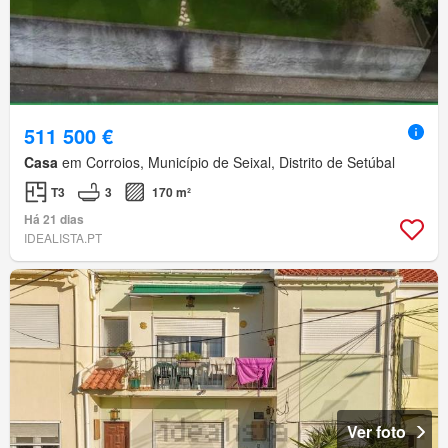
511 500 €
Casa
em Corroios, Município de Seixal, Distrito de Setúbal
T3
3
170 m²
Há 21 dias
IDEALISTA.PT
Ver foto