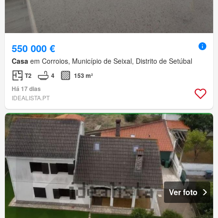
550 000 €
Casa
em Corroios, Município de Seixal, Distrito de Setúbal
T2
4
153 m²
Há 17 dias
IDEALISTA.PT
Ver foto