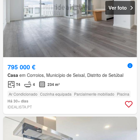
Ver foto
795 000 €
Casa
em Corroios, Município de Seixal, Distrito de Setúbal
T4
4
234 m²
Ar Condicionado
Cozinha equipada
Parcialmente mobiliado
Piscina
Há 30+ dias
IDEALISTA.PT