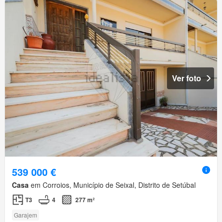
Ver foto
539 000 €
Casa
em Corroios, Município de Seixal, Distrito de Setúbal
T3
4
277 m²
Garajem