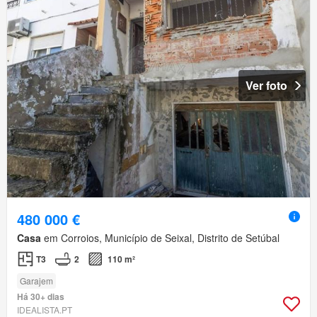
Ver foto
480 000 €
Casa
em Corroios, Município de Seixal, Distrito de Setúbal
T3
2
110 m²
Garajem
Há 30+ dias
IDEALISTA.PT