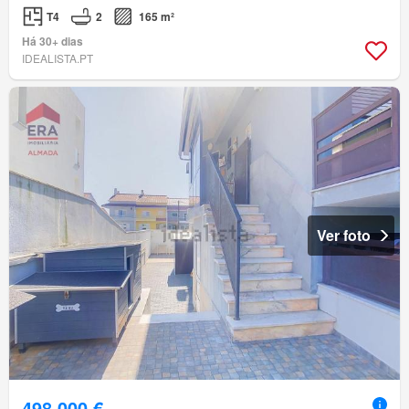
T4
2
165 m²
Há 30+ dias
IDEALISTA.PT
Ver foto
498 000 €