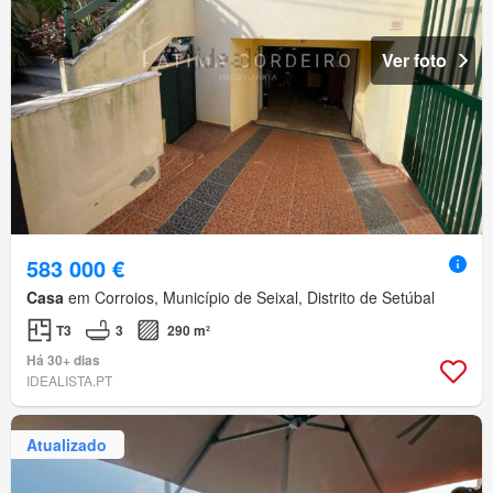
Ver foto
583 000 €
Casa
em Corroios, Município de Seixal, Distrito de Setúbal
T3
3
290 m²
Há 30+ dias
IDEALISTA.PT
Atualizado