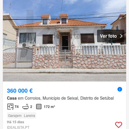
Ver foto
360 000 €
Casa
em Corroios, Município de Seixal, Distrito de Setúbal
T4
2
172 m²
Garajem
Lareira
Há 15 dias
IDEALISTA.PT