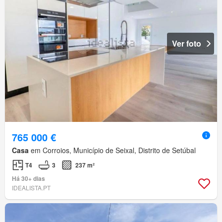
Ver foto
765 000 €
Casa
em Corroios, Município de Seixal, Distrito de Setúbal
T4
3
237 m²
Há 30+ dias
IDEALISTA.PT