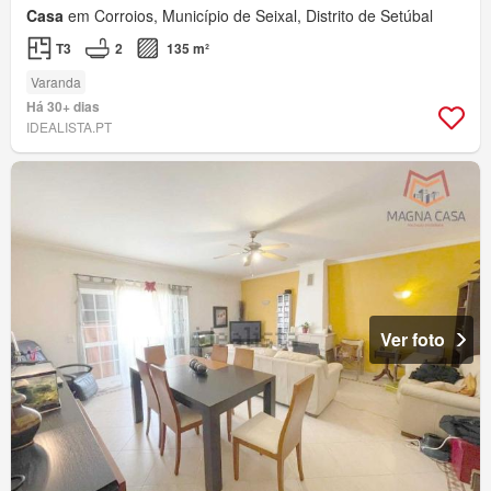
Casa
em Corroios, Município de Seixal, Distrito de Setúbal
T3
2
135 m²
Varanda
Há 30+ dias
IDEALISTA.PT
Ver foto