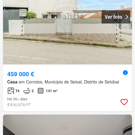
Ver foto
459 000 €
Casa
em Corroios, Município de Seixal, Distrito de Setúbal
T4
2
141 m²
Há 30+ dias
IDEALISTA.PT