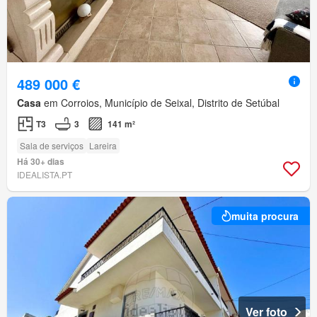
489 000 €
Casa
em Corroios, Município de Seixal, Distrito de Setúbal
T3
3
141 m²
Sala de serviços
Lareira
Há 30+ dias
IDEALISTA.PT
muita procura
Ver foto