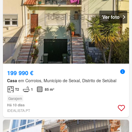
Ver foto
199 990 €
Casa
em Corroios, Município de Seixal, Distrito de Setúbal
T2
1
85 m²
Garajem
Há 10 dias
IDEALISTA.PT