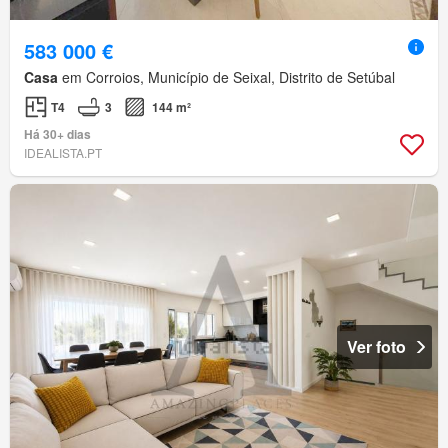
583 000 €
Casa
em Corroios, Município de Seixal, Distrito de Setúbal
T4
3
144 m²
Há 30+ dias
IDEALISTA.PT
Ver foto