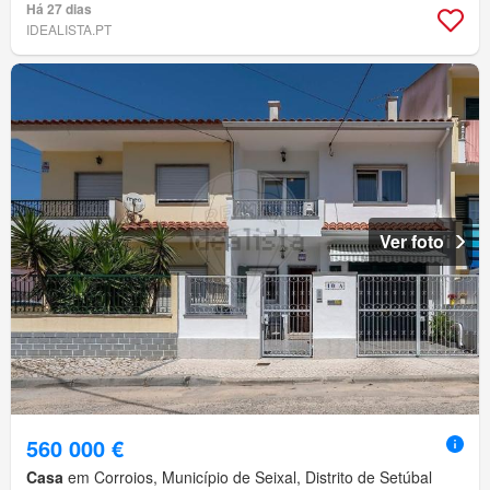
Há 27 dias
IDEALISTA.PT
Ver foto
560 000 €
Casa
em Corroios, Município de Seixal, Distrito de Setúbal