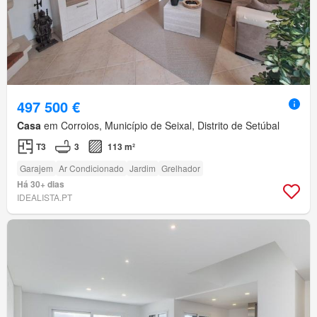
497 500 €
Casa
em Corroios, Município de Seixal, Distrito de Setúbal
T3
3
113 m²
Garajem
Ar Condicionado
Jardim
Grelhador
Há 30+ dias
IDEALISTA.PT