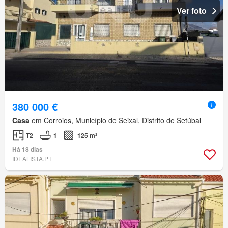
Ver foto
380 000 €
Casa
em Corroios, Município de Seixal, Distrito de Setúbal
T2
1
125 m²
Há 18 dias
IDEALISTA.PT