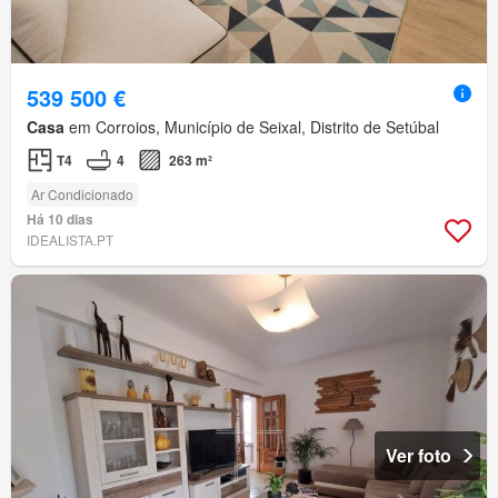
539 500 €
Casa
em Corroios, Município de Seixal, Distrito de Setúbal
T4
4
263 m²
Ar Condicionado
Há 10 dias
IDEALISTA.PT
Ver foto