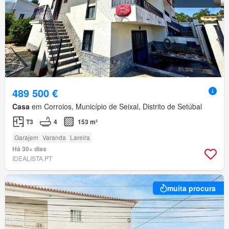
489 500 €
Casa
em Corroios, Município de Seixal, Distrito de Setúbal
T3
4
153 m²
Garajem
Varanda
Lareira
Há 30+ dias
IDEALISTA.PT
muita procura