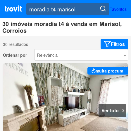
Favoritos
30 imóveis moradia t4 à venda em Marisol,
Corroios
Filtros
30 resultados
Ordenar por
muita procura
Ver foto