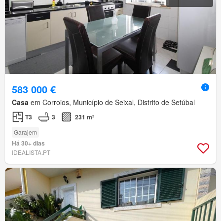
583 000 €
Casa
em Corroios, Município de Seixal, Distrito de Setúbal
T3
3
231 m²
Garajem
Há 30+ dias
IDEALISTA.PT