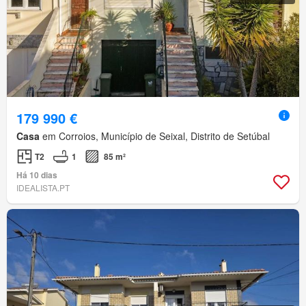
179 990 €
Casa
em Corroios, Município de Seixal, Distrito de Setúbal
T2
1
85 m²
Há 10 dias
IDEALISTA.PT