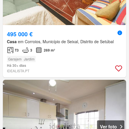
495 000 €
Casa
em Corroios, Município de Seixal, Distrito de Setúbal
T3
3
269 m²
Garajem
Jardim
Há 30+ dias
IDEALISTA.PT
Ver foto