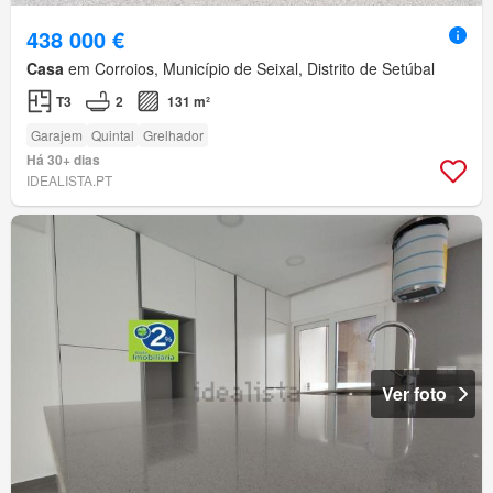
438 000 €
Casa
em Corroios, Município de Seixal, Distrito de Setúbal
T3
2
131 m²
Garajem
Quintal
Grelhador
Há 30+ dias
IDEALISTA.PT
Ver foto