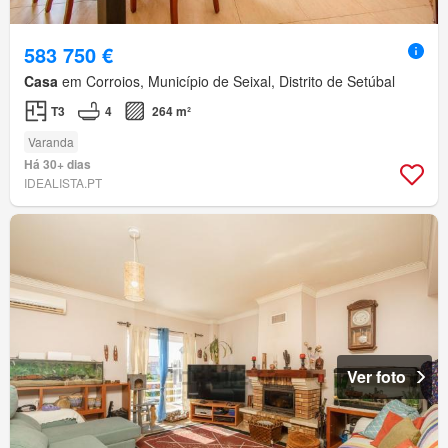
583 750 €
Casa
em Corroios, Município de Seixal, Distrito de Setúbal
T3
4
264 m²
Varanda
Há 30+ dias
IDEALISTA.PT
Ver foto