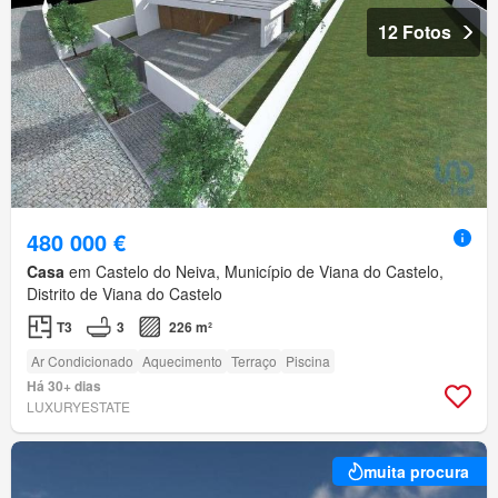
12 Fotos
480 000 €
Casa
em Castelo do Neiva, Município de Viana do Castelo,
Distrito de Viana do Castelo
T3
3
226 m²
Ar Condicionado
Aquecimento
Terraço
Piscina
Há 30+ dias
LUXURYESTATE
muita procura