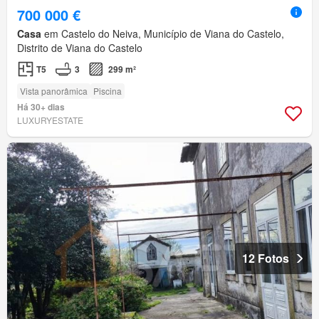
700 000 €
Casa
em Castelo do Neiva, Município de Viana do Castelo,
Distrito de Viana do Castelo
T5
3
299 m²
Vista panorâmica
Piscina
Há 30+ dias
LUXURYESTATE
12 Fotos