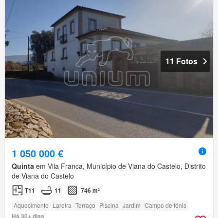
11 Fotos
1 050 000 €
Quinta
em Vila Franca, Município de Viana do Castelo, Distrito
de Viana do Castelo
T11
11
746 m²
Aquecimento
Lareira
Terraço
Piscina
Jardim
Campo de ténis
Há 30+ dias