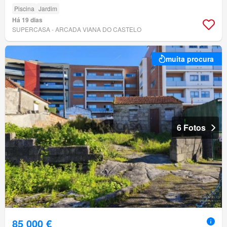
Piscina
Jardim
Há 19 dias
SUPERCASA - ARCADA VIANA DO CASTELO
muita procura
6 Fotos
85 000 €