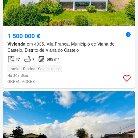
1 500 000 €
Vivienda
em 4935, Vila Franca, Município de Viana do
Castelo, Distrito de Viana do Castelo
T7
7
585 m²
Lareira
Piscina
Sala multiuso
Há 30+ dias
GREEN-ACRES