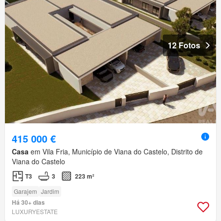
12 Fotos
415 000 €
Casa
em Vila Fria, Município de Viana do Castelo, Distrito de
Viana do Castelo
T3
3
223 m²
Garajem
Jardim
Há 30+ dias
LUXURYESTATE