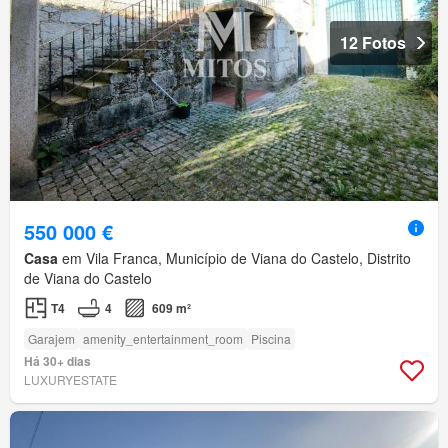
12 Fotos
550 000 €
Casa
em Vila Franca, Município de Viana do Castelo, Distrito
de Viana do Castelo
T4
4
609 m²
Garajem
amenity_entertainment_room
Piscina
Há 30+ dias
LUXURYESTATE