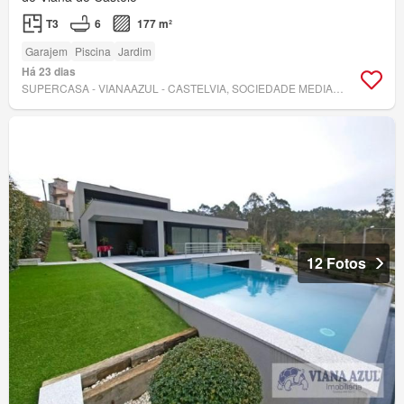
T3
6
177 m²
Garajem
Piscina
Jardim
Há 23 dias
SUPERCASA - VIANAAZUL - CASTELVIA, SOCIEDADE MEDIAÇÃO IMOBILIÁRIA, LDA
12 Fotos