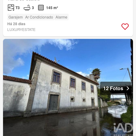
T3
3
145 m²
Garajem
Ar Condicionado
Alarme
Há 28 dias
LUXURYESTATE
12 Fotos