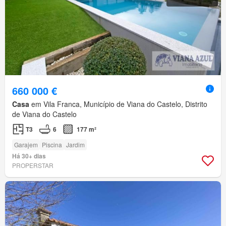
660 000 €
Casa
em Vila Franca, Município de Viana do Castelo, Distrito
de Viana do Castelo
T3
6
177 m²
Garajem
Piscina
Jardim
Há 30+ dias
PROPERSTAR