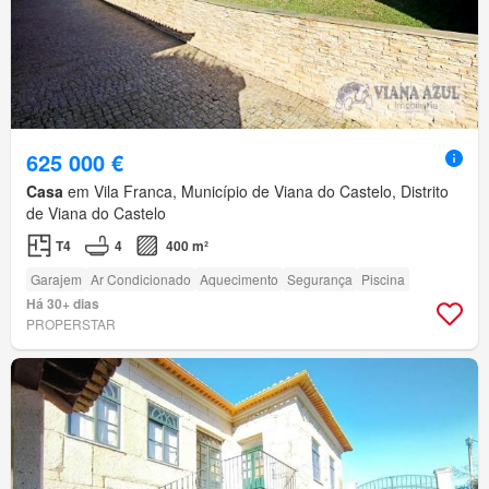
625 000 €
Casa
em Vila Franca, Município de Viana do Castelo, Distrito
de Viana do Castelo
T4
4
400 m²
Garajem
Ar Condicionado
Aquecimento
Segurança
Piscina
Há 30+ dias
PROPERSTAR