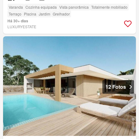
Varanda
Cozinha equipada
Vista panorâmica
Totalmente mobiliado
Terraço
Piscina
Jardim
Grelhador
Há 30+ dias
LUXURYESTATE
12 Fotos