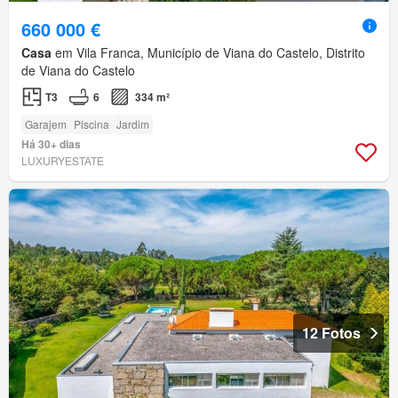
660 000 €
Casa
em Vila Franca, Município de Viana do Castelo, Distrito
de Viana do Castelo
T3
6
334 m²
Garajem
Piscina
Jardim
Há 30+ dias
LUXURYESTATE
12 Fotos