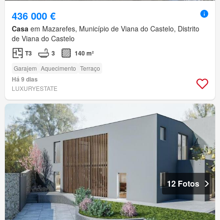
436 000 €
Casa
em Mazarefes, Município de Viana do Castelo, Distrito
de Viana do Castelo
T3
3
140 m²
Garajem
Aquecimento
Terraço
Há 9 dias
LUXURYESTATE
12 Fotos