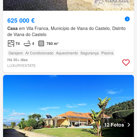
625 000 €
Casa
em Vila Franca, Município de Viana do Castelo, Distrito
de Viana do Castelo
T4
4
780 m²
Garajem
Ar Condicionado
Aquecimento
Segurança
Piscina
Há 30+ dias
LUXURYESTATE
12 Fotos