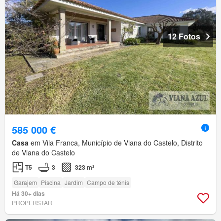
12 Fotos
585 000 €
Casa
em Vila Franca, Município de Viana do Castelo, Distrito
de Viana do Castelo
T5
3
323 m²
Garajem
Piscina
Jardim
Campo de ténis
Há 30+ dias
PROPERSTAR