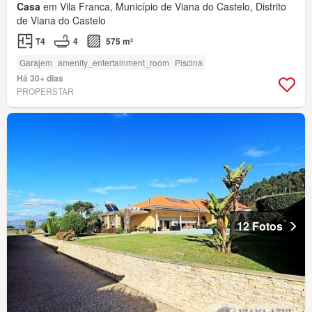
Casa
em Vila Franca, Município de Viana do Castelo, Distrito
de Viana do Castelo
T4
4
575 m²
Garajem
amenity_entertainment_room
Piscina
Há 30+ dias
PROPERSTAR
12 Fotos