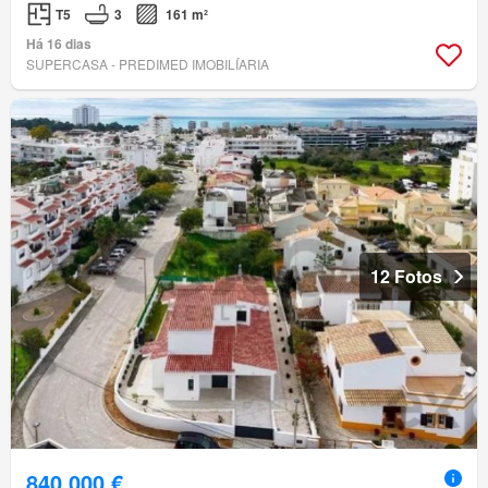
T5
3
161 m²
Há 16 dias
SUPERCASA - PREDIMED IMOBILÍARIA
12 Fotos
840 000 €