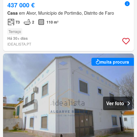
437 000 €
Casa
em Alvor, Município de Portimão, Distrito de Faro
T3
2
110 m²
Terraço
Há 30+ dias
IDEALISTA.PT
muita procura
Ver foto