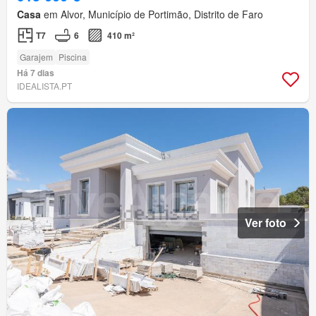
Casa
em Alvor, Município de Portimão, Distrito de Faro
T7
6
410 m²
Garajem
Piscina
Há 7 dias
IDEALISTA.PT
Ver foto