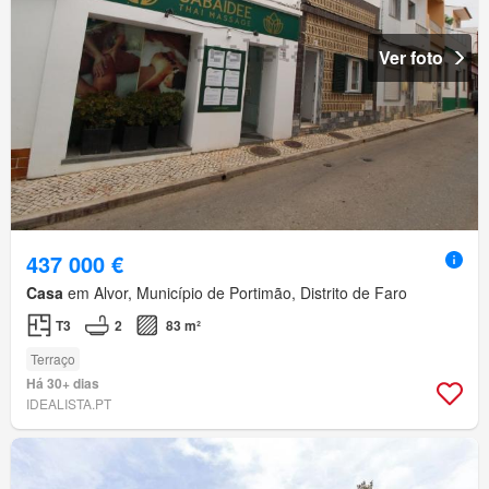
Ver foto
437 000 €
Casa
em Alvor, Município de Portimão, Distrito de Faro
T3
2
83 m²
Terraço
Há 30+ dias
IDEALISTA.PT