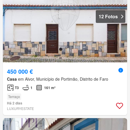
12 Fotos
450 000 €
Casa
em Alvor, Município de Portimão, Distrito de Faro
T3
1
161 m²
Terraço
Há 2 dias
LUXURYESTATE