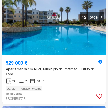
12 Fotos
529 000 €
Apartamento
em Alvor, Município de Portimão, Distrito de
Faro
T2
2
90 m²
Garajem
Terraço
Piscina
Há 30+ dias
PROPERSTAR