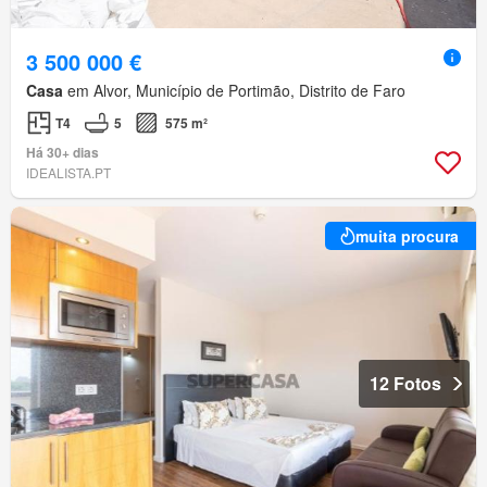
3 500 000 €
Casa
em Alvor, Município de Portimão, Distrito de Faro
T4
5
575 m²
Há 30+ dias
IDEALISTA.PT
muita procura
12 Fotos