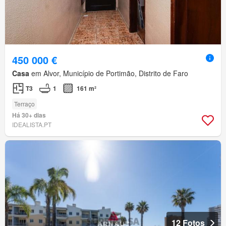
450 000 €
Casa
em Alvor, Município de Portimão, Distrito de Faro
T3
1
161 m²
Terraço
Há 30+ dias
IDEALISTA.PT
12 Fotos