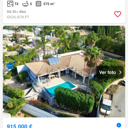
T4
5
575 m²
Há 30+ dias
IDEALISTA.PT
Ver foto
915 000 €