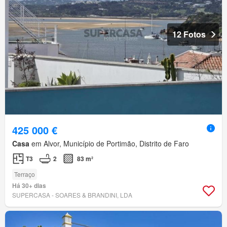
12 Fotos
425 000 €
Casa
em Alvor, Município de Portimão, Distrito de Faro
T3
2
83 m²
Terraço
Há 30+ dias
SUPERCASA - SOARES & BRANDINI, LDA