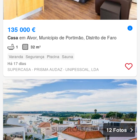
135 000 €
Casa
em Alvor, Município de Portimão, Distrito de Faro
1
32 m²
Varanda
Segurança
Piscina
Sauna
Há 17 dias
SUPERCASA - PRISMA AUDAZ - UNIPESSOAL, LDA
12 Fotos