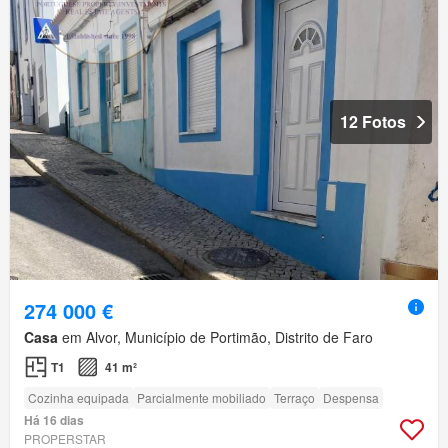
12 Fotos
274 000 €
Casa
em Alvor, Município de Portimão, Distrito de Faro
T1
41 m²
Cozinha equipada
Parcialmente mobiliado
Terraço
Despensa
Há 16 dias
PROPERSTAR