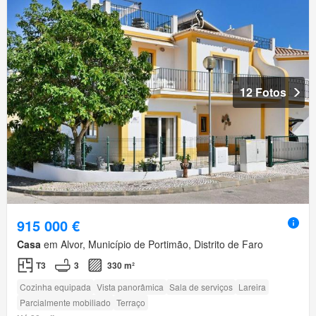
12 Fotos
915 000 €
Casa
em Alvor, Município de Portimão, Distrito de Faro
T3
3
330 m²
Cozinha equipada
Vista panorâmica
Sala de serviços
Lareira
Parcialmente mobiliado
Terraço