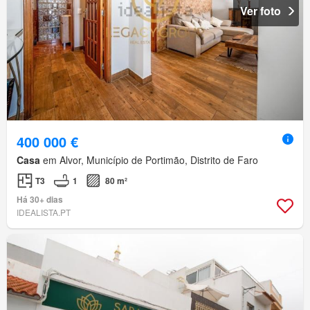
Ver foto
400 000 €
Casa
em Alvor, Município de Portimão, Distrito de Faro
T3
1
80 m²
Há 30+ dias
IDEALISTA.PT