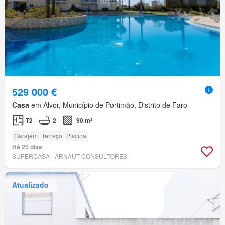
529 000 €
Casa
em Alvor, Município de Portimão, Distrito de Faro
T2
2
90 m²
Garajem
Terraço
Piscina
Há 20 dias
SUPERCASA - ARNAUT CONSULTORES
Atualizado