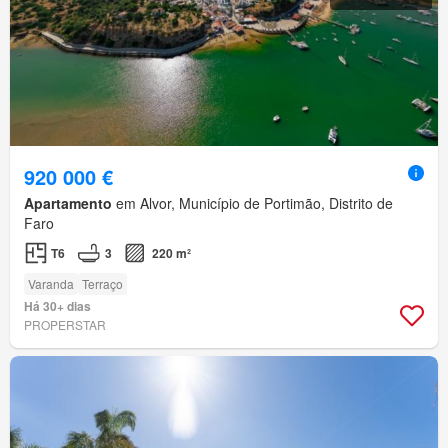
920 000 €
Apartamento
em Alvor, Município de Portimão, Distrito de
Faro
T6
3
220 m²
Varanda
Terraço
Há 30+ dias
PROPERSTAR