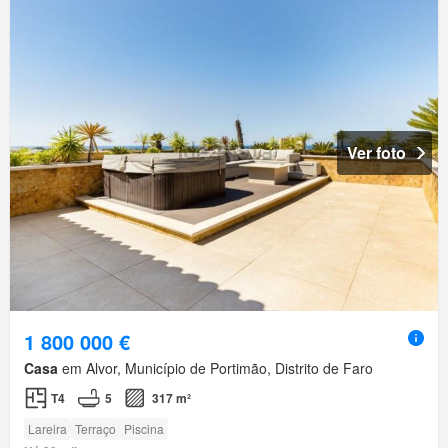
Ver foto
1 800 000 €
Casa
em Alvor, Município de Portimão, Distrito de Faro
T4
5
317 m²
Lareira
Terraço
Piscina