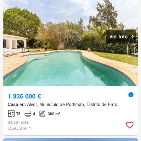
Ver foto
1 335 000 €
Casa
em Alvor, Município de Portimão, Distrito de Faro
T5
4
300 m²
Há 30+ dias
IDEALISTA.PT