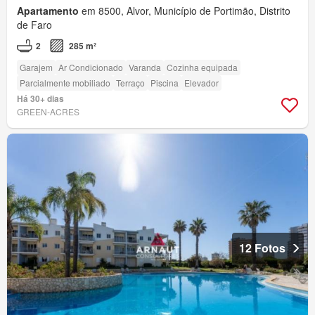
Apartamento
em 8500, Alvor, Município de Portimão, Distrito
de Faro
2
285 m²
Garajem
Ar Condicionado
Varanda
Cozinha equipada
Parcialmente mobiliado
Terraço
Piscina
Elevador
Há 30+ dias
GREEN-ACRES
12 Fotos