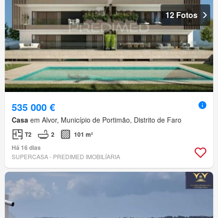
12 Fotos
535 000 €
Casa
em Alvor, Município de Portimão, Distrito de Faro
T2
2
101 m²
Há 16 dias
SUPERCASA - PREDIMED IMOBILÍARIA