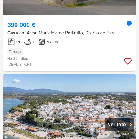
390 000 €
Casa
em Alvor, Município de Portimão, Distrito de Faro
T3
2
178 m²
Terraço
Há 30+ dias
IDEALISTA.PT
Ver foto