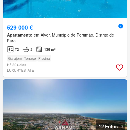
529 000 €
Apartamento
em Alvor, Município de Portimão, Distrito de
Faro
T2
2
136 m²
Garajem
Terraço
Piscina
Há 30+ dias
LUXURYESTATE
12 Fotos