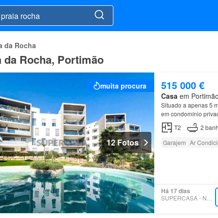
ia da Rocha
a da Rocha, Portimão
515 000 €
muita procura
Casa
em Portimão,
Situado a apenas 5 m
em condomínio priva
localização privilegi
T2
2
banh
12 Fotos
Garajem
Ar Condic
Há 17 dias
SUPERCASA - NURISIMO