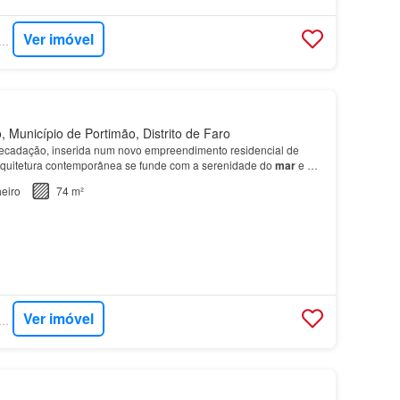
Ver imóvel
RCASA - DILS PORTUGAL
 Município de Portimão, Distrito de Faro
recadação, inserida num novo empreendimento residencial de
rquitetura contemporânea se funde com a serenidade do
mar
e a
o Algarve, localizado
junto
à emblemática Pra…
eiro
74 m²
Ver imóvel
RCASA - DILS PORTUGAL