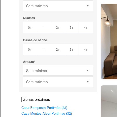
Sem máximo
Quartos
0+
1+
2+
3+
4+
Casas de banho
0+
1+
2+
3+
4+
Área/m²
Sem mínimo
Sem máximo
Zonas próximas
Casa Bemposta Portimão (33)
Casa Montes Alvor Portimao (32)