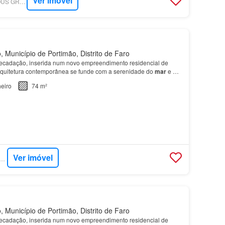
Ver imóvel
SUPERCASA - FAMOUS GROUP REAL ESTATE
 Município de Portimão, Distrito de Faro
recadação, inserida num novo empreendimento residencial de
rquitetura contemporânea se funde com a serenidade do
mar
e a
o Algarve, localizado
junto
à emblemática Pra…
eiro
74 m²
Ver imóvel
RCASA - DILS PORTUGAL
 Município de Portimão, Distrito de Faro
recadação, inserida num novo empreendimento residencial de