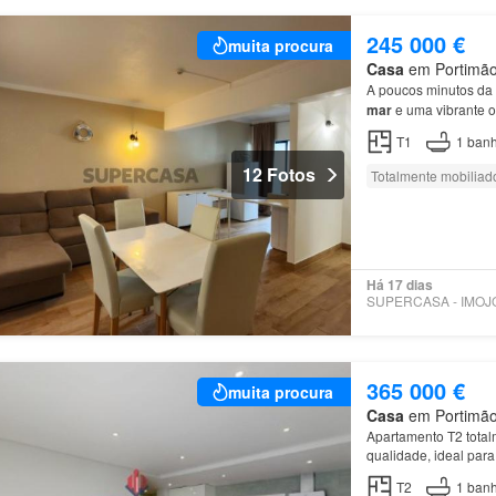
245 000 €
muita procura
Casa
em Portimão,
A poucos minutos da
mar
e uma vibrante o
T1
1
banh
12 Fotos
Totalmente mobiliad
Há 17 dias
365 000 €
muita procura
Casa
em Portimão,
Apartamento T2 tota
qualidade, ideal par
T2
1
banh