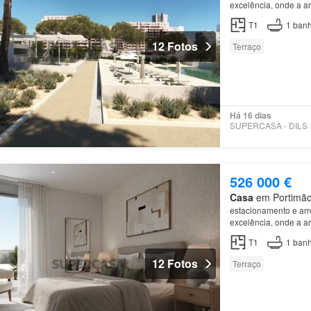
excelência, onde a a
luminosidade única d
T1
1
banh
12 Fotos
Terraço
Há 16 dias
SUPE
526 000 €
Casa
em Portimão,
estacionamento e ar
excelência, onde a a
luminosidade única d
T1
1
banh
12 Fotos
Terraço