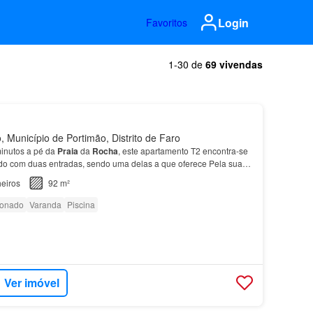
Login
Favoritos
1-30 de
69 vivendas
 Município de Portimão, Distrito de Faro
inutos a pé da
Praia
da
Rocha
, este apartamento T2 encontra-se
do com duas entradas, sendo uma delas a que oferece Pela sua
ada
junto
ao
mar
, este apartamento é uma…
eiros
92 m²
ionado
Varanda
Piscina
Ver imóvel