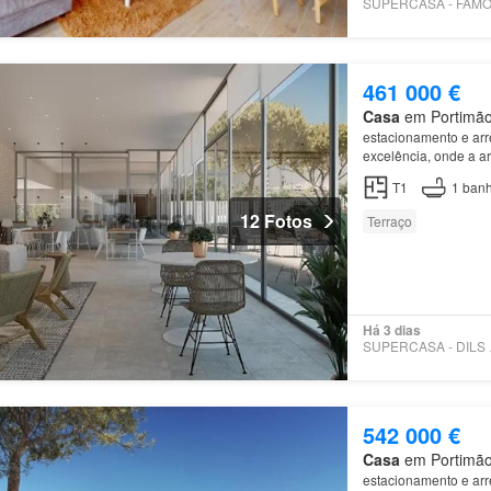
461 000 €
Casa
em Portimão,
estacionamento e ar
excelência, onde a a
luminosidade única d
T1
1
banh
12 Fotos
Terraço
Há 3 dias
SUPE
542 000 €
Casa
em Portimão,
estacionamento e ar