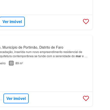
Ver imóvel
 Município de Portimão, Distrito de Faro
recadação, inserida num novo empreendimento residencial de
rquitetura contemporânea se funde com a serenidade do
mar
e a
o Algarve, localizado
junto
à emblemática Pra…
eiro
89 m²
Ver imóvel
RCASA - DILS PORTUGAL