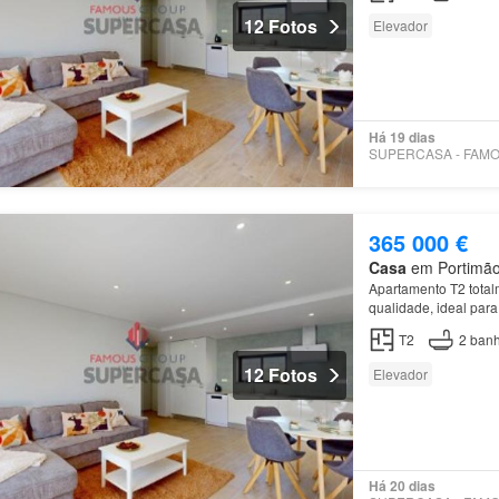
12 Fotos
Elevador
Há 19 dias
365 000 €
Casa
em Portimão,
Apartamento T2 tota
qualidade, ideal par
T2
2
banh
12 Fotos
Elevador
Há 20 dias