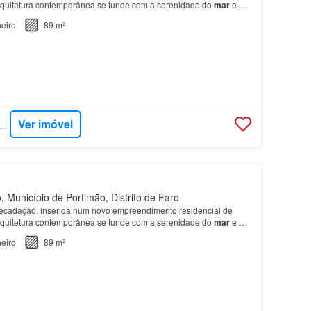
rquitetura contemporânea se funde com a serenidade do
mar
e a
o Algarve, localizado
junto
à emblemática Pra…
eiro
89 m²
Ver imóvel
RCASA - DILS PORTUGAL
 Município de Portimão, Distrito de Faro
recadação, inserida num novo empreendimento residencial de
rquitetura contemporânea se funde com a serenidade do
mar
e a
o Algarve, localizado
junto
à emblemática Pra…
eiro
89 m²