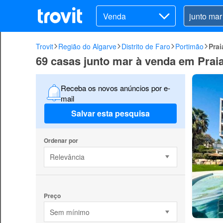
Venda
Trovit
Região do Algarve
Distrito de Faro
Portimão
Pra
69 casas junto mar à venda em Prai
Receba os novos anúncios por e-
mail
Salvar esta pesquisa
Ordenar por
Relevância
Preço
Sem mínimo