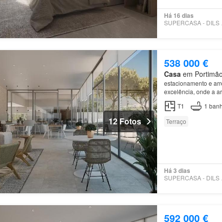
Há 16 dias
SUPE
538 000 €
Casa
em Portimão,
estacionamento e ar
excelência, onde a a
luminosidade única d
T1
1
banh
12 Fotos
Terraço
Há 3 dias
SUPE
592 000 €