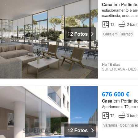
Casa
em Portimão,
estacionamento e ar
excelência, onde a a
luminosidade única d
T2
2
banh
12 Fotos
Garajem
Terraço
Há 16 dias
SUPE
676 600 €
Casa
em Portimão,
Apartamento T2, em 
T2
3
banh
Varanda
Cozinha e
12 Fotos