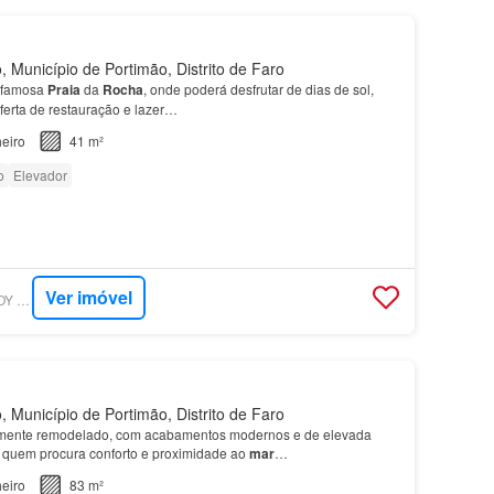
 Município de Portimão, Distrito de Faro
 famosa
Praia
da
Rocha
, onde poderá desfrutar de dias de sol,
ferta de restauração e lazer…
eiro
41 m²
o
Elevador
Ver imóvel
SUPERCASA - IMOJOY REAL ESTATE
 Município de Portimão, Distrito de Faro
lmente remodelado, com acabamentos modernos e de elevada
a quem procura conforto e proximidade ao
mar
…
eiro
83 m²