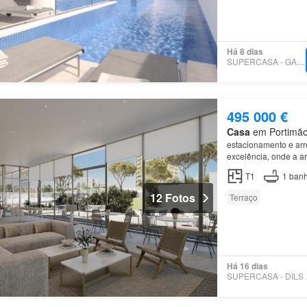
Há 8 dias
SUPERCASA - GARVETUR
495 000 €
Casa
em Portimão,
estacionamento e ar
excelência, onde a a
luminosidade única d
T1
1
banh
12 Fotos
Terraço
Há 16 dias
SUPE