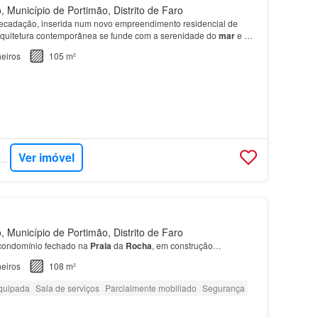
 Município de Portimão, Distrito de Faro
recadação, inserida num novo empreendimento residencial de
rquitetura contemporânea se funde com a serenidade do
mar
e a
o Algarve, localizado
junto
à emblemática Pra…
eiros
105 m²
Ver imóvel
RCASA - DILS PORTUGAL
 Município de Portimão, Distrito de Faro
condomínio fechado na
Praia
da
Rocha
, em construção…
eiros
108 m²
quipada
Sala de serviços
Parcialmente mobiliado
Segurança