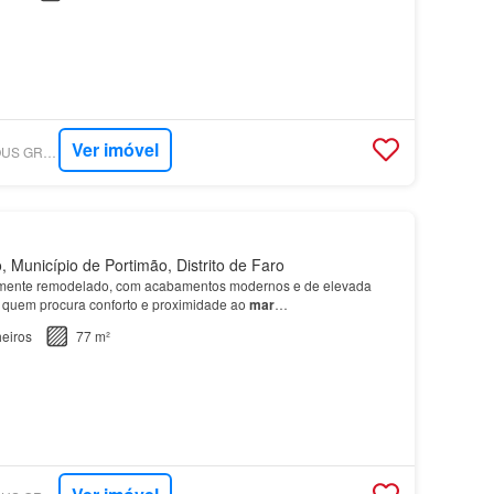
Ver imóvel
SUPERCASA - FAMOUS GROUP REAL ESTATE
 Município de Portimão, Distrito de Faro
lmente remodelado, com acabamentos modernos e de elevada
a quem procura conforto e proximidade ao
mar
…
eiros
77 m²