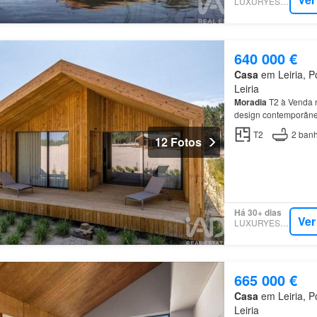
LUXURYESTATE
640 000 €
Casa
em Leiria, Po
Leiria
Moradia
T2 à Venda n
design contemporâneo
T2
2
banh
12 Fotos
Há 30+ dias
Ver
LUXURYESTATE
665 000 €
Casa
em Leiria, Po
Leiria