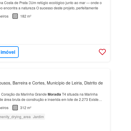
a Costa de Prata Um refúgio ecológico junto ao mar — onde o
 encontra a natureza O sucesso deste projeto, perfeitamente
eiros
182 m²
 imóvel
usos, Barreira e Cortes, Município de Leiria, Distrito de
o Coração da Marinha Grande
Moradia
T4 situada na Marinha
e área bruta de construção e inserida em lote de 2.273 Existe
e de aquisição apenas da área privativa (morad…
eiros
312 m²
menity_drying_area
Jardim