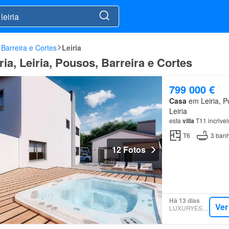
 Barreira e Cortes
Leiria
a, Leiria, Pousos, Barreira e Cortes
799 000 €
Casa
em Leiria, Po
Leiria
esta
villa
T11 incrive
T6
3
banh
12 Fotos
Há 13 dias
Ver
LUXURYESTATE