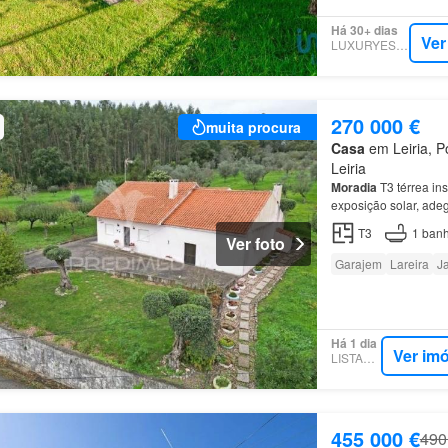
Há 30+ dias
Ver
LUXURYESTATE
270 000 €
muita procura
Casa
em Leiria, Po
Leiria
Moradia
T3 térrea in
exposição solar, ade
T3
1
banh
Ver foto
Garajem
Lareira
J
Há 1 dia
Ver im
LISTANZA
455 000 €
490