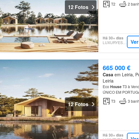
contemporâneo
T2
2
banh
12 Fotos
Há 30+ dias
Ver
LUXURYESTATE
665 000 €
Casa
em Leiria, Po
Leiria
Eco
House
T3 à Ven
ÚNICO EM PORTUGAL 
contemporâneo
T3
3
banh
12 Fotos
Há 30+ dias
Ver