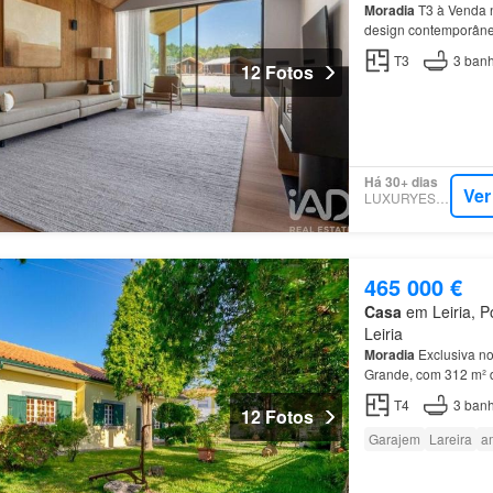
Moradia
T3 à Venda n
design contemporâneo
T3
3
banh
12 Fotos
Há 30+ dias
Ver
LUXURYESTATE
465 000 €
Casa
em Leiria, Po
Leiria
Moradia
Exclusiva n
Grande, com 312 m² d
ainda a possibilidad
T4
3
banh
12 Fotos
Garajem
Lareira
a