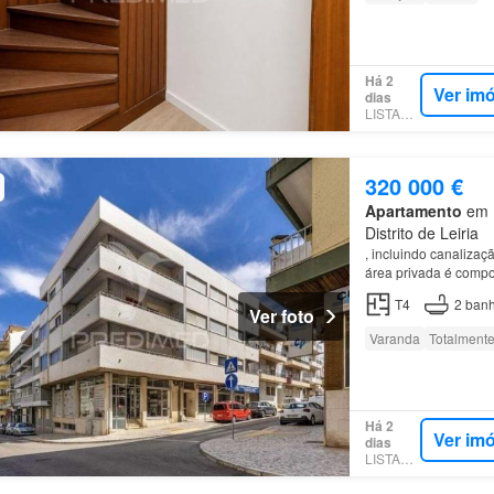
Há 2
Ver im
dias
LISTANZA
320 000 €
Apartamento
em L
Distrito de Leiria
, incluindo canaliza
área privada é compo
T4
2
banh
Ver foto
Varanda
Totalmente
Há 2
Ver im
dias
LISTANZA