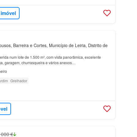
 imóvel
usos, Barreira e Cortes, Município de Leiria, Distrito de
serida num lote de 1.500 m², com vista panorâmica, excelente
ga, garagem, churrasqueira e vários anexos…
eiro
ardim
Grelhador
óvel
 000 €