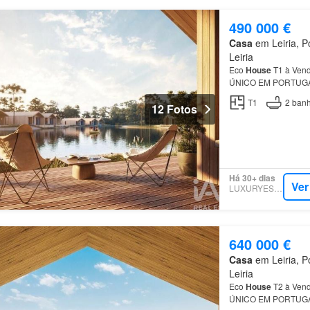
490 000 €
Casa
em Leiria, Po
Leiria
Eco
House
T1 à Ven
ÚNICO EM PORTUGAL 
contemporâneo
T1
2
banh
12 Fotos
Há 30+ dias
Ver
LUXURYESTATE
640 000 €
Casa
em Leiria, Po
Leiria
Eco
House
T2 à Ven
ÚNICO EM PORTUGAL 