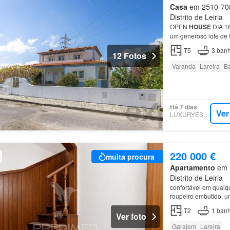
Casa
em 2510-708,
Distrito de Leiria
OPEN
HOUSE
DIA 1
um generoso lote de 
famílias.
T5
3
banh
12 Fotos
Varanda
Lareira
B
Há 7 dias
Ver
LUXURYESTATE
220 000 €
muita procura
Apartamento
em L
Distrito de Leiria
confortável em qualq
roupeiro embutido, 
uma
casa
T2
1
banh
Ver foto
Garajem
Lareira