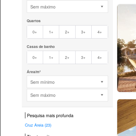
Sem máximo
Quartos
0+
1+
2+
3+
4+
Casas de banho
0+
1+
2+
3+
4+
Área/m²
Sem mínimo
Sem máximo
Pesquisa mais profunda
Cruz Areia (23)