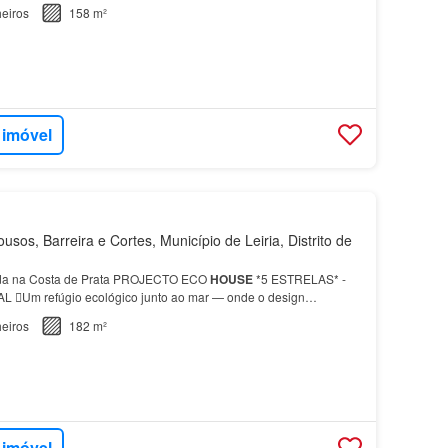
eiros
158 m²
 imóvel
usos, Barreira e Cortes, Município de Leiria, Distrito de
da na Costa de Prata PROJECTO ECO
HOUSE
*5 ESTRELAS* -
Um refúgio ecológico junto ao mar — onde o design
eiros
182 m²
 imóvel