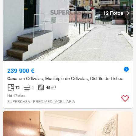
12 Fotos
239 900 €
Casa
em Odivelas, Município de Odivelas, Distrito de Lisboa
T2
1
45 m²
Há 17 dias
SUPERCASA - PREDIMED IMOBILÍARIA