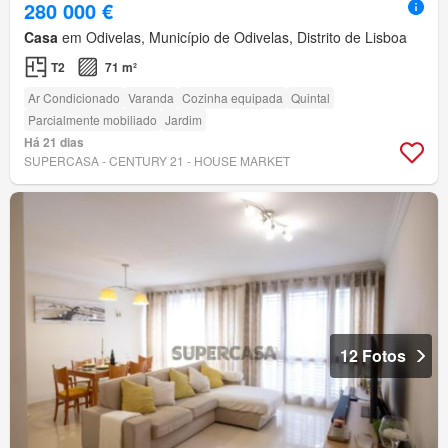
280 000 €
Casa
em Odivelas, Município de Odivelas, Distrito de Lisboa
T2
71 m²
Ar Condicionado
Varanda
Cozinha equipada
Quintal
Parcialmente mobiliado
Jardim
Há 21 dias
SUPERCASA - CENTURY 21 - HOUSE MARKET
12 Fotos