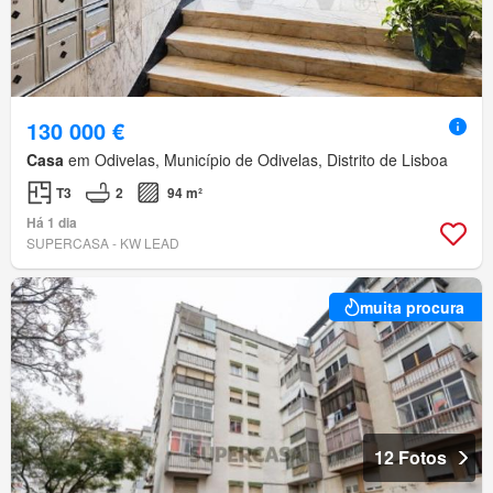
130 000 €
Casa
em Odivelas, Município de Odivelas, Distrito de Lisboa
T3
2
94 m²
Há 1 dia
SUPERCASA - KW LEAD
muita procura
12 Fotos