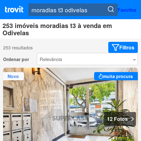
Favoritos
253 imóveis moradias t3 à venda em
Odivelas
Filtros
253 resultados
Ordenar por
Novo
muita procura
12 Fotos