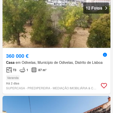
12 Fotos
360 000 €
Casa
em Odivelas, Município de Odivelas, Distrito de Lisboa
T3
1
87 m²
Varanda
Há 2 dias
SUPERCASA - PREDIPEREIRA - MEDIAÇÃO IMOBILIÁRIA & CONSTRUÇÃO, UNIPESSOAL LDA.