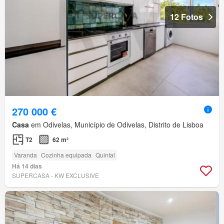
12 Fotos
270 000 €
Casa
em Odivelas, Município de Odivelas, Distrito de Lisboa
T2
62 m²
Varanda
Cozinha equipada
Quintal
Há 14 dias
SUPERCASA - KW EXCLUSIVE