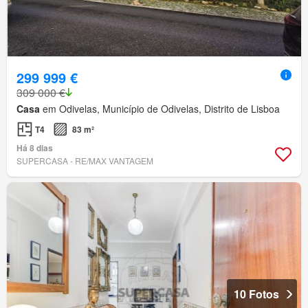
299 999 €
309 000 €
Casa
em Odivelas, Município de Odivelas, Distrito de Lisboa
T4
83 m²
Há 8 dias
SUPERCASA - RE/MAX VANTAGEM
10 Fotos