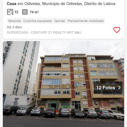
Casa
em Odivelas, Município de Odivelas, Distrito de Lisboa
T2
74 m²
Varanda
Cozinha equipada
Quintal
Parcialmente mobiliado
Há 3 dias
SUPERCASA - CENTURY 21 REALTY ART M&J
12 Fotos