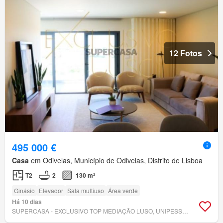
12 Fotos
495 000 €
Casa
em Odivelas, Município de Odivelas, Distrito de Lisboa
T2
2
130 m²
Ginásio
Elevador
Sala multiuso
Área verde
Há 10 dias
SUPERCASA - EXCLUSIVO TOP MEDIAÇÃO LUSO, UNIPESSOAL LDA