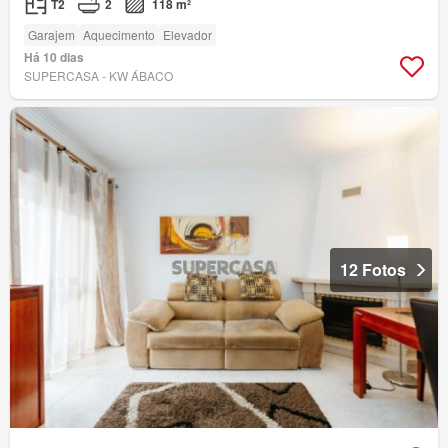
T2
2
118 m²
Garajem
Aquecimento
Elevador
Há 10 dias
SUPERCASA - KW ÁBACO
12 Fotos