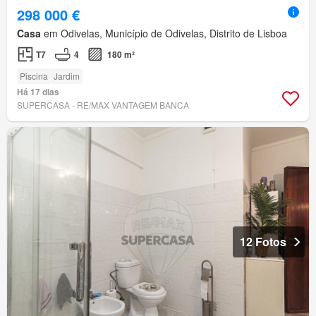
298 000 €
Casa
em Odivelas, Município de Odivelas, Distrito de Lisboa
T7
4
180 m²
Piscina
Jardim
Há 17 dias
SUPERCASA - RE/MAX VANTAGEM BANCA
12 Fotos