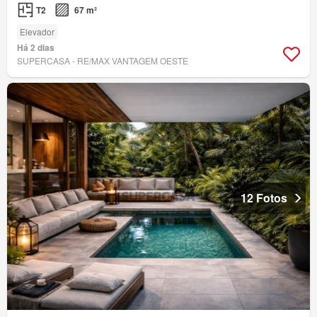
T2
67 m²
Elevador
Há 2 dias
SUPERCASA - RE/MAX VANTAGEM OESTE
12 Fotos