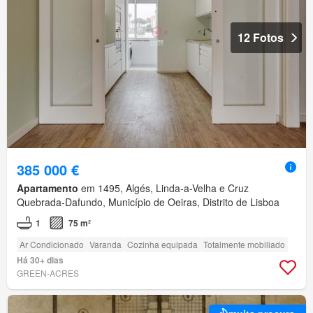
12 Fotos
385 000 €
Apartamento
em 1495, Algés, Linda-a-Velha e Cruz
Quebrada-Dafundo, Município de Oeiras, Distrito de Lisboa
1
75 m²
Ar Condicionado
Varanda
Cozinha equipada
Totalmente mobiliado
Há 30+ dias
GREEN-ACRES