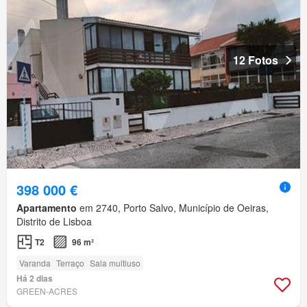
12 Fotos
398 000 €
Apartamento
em 2740, Porto Salvo, Município de Oeiras,
Distrito de Lisboa
T2
96 m²
Varanda
Terraço
Sala multiuso
Há 2 dias
GREEN-ACRES