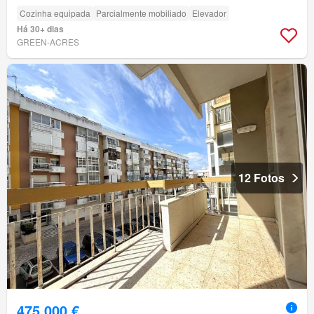
Cozinha equipada
Parcialmente mobiliado
Elevador
Há 30+ dias
GREEN-ACRES
12 Fotos
475 000 €