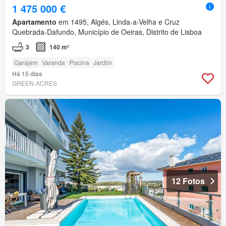
1 475 000 €
Apartamento
em 1495, Algés, Linda-a-Velha e Cruz
Quebrada-Dafundo, Município de Oeiras, Distrito de Lisboa
3
140 m²
Garajem
Varanda
Piscina
Jardim
Há 15 dias
GREEN-ACRES
12 Fotos