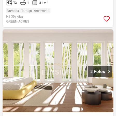
T3
1
81 m²
Varanda
Terraço
Área verde
Há 30+ dias
GREEN-ACRES
2 Fotos