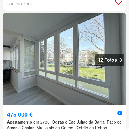
GREEN-ACRES
12 Fotos
475 000 €
Apartamento
em 2780, Oeiras e São Julião da Barra, Paço de
Arcos e Caxias, Município de Oeiras, Distrito de Lisboa