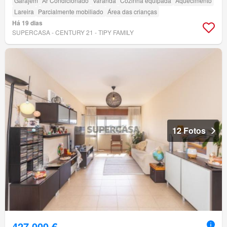
Garajem
Ar Condicionado
Varanda
Cozinha equipada
Aquecimento
Lareira
Parcialmente mobiliado
Área das crianças
Há 19 dias
SUPERCASA - CENTURY 21 - TIPY FAMILY
12 Fotos
427 000 €