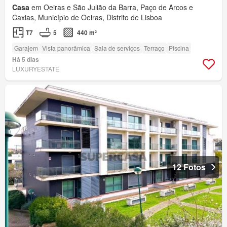
Casa
em Oeiras e São Julião da Barra, Paço de Arcos e
Caxias, Município de Oeiras, Distrito de Lisboa
T7
5
440 m²
Garajem
Vista panorâmica
Sala de serviços
Terraço
Piscina
Há 5 dias
LUXURYESTATE
12 Fotos