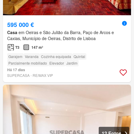
595 000 €
Casa
em Oeiras e São Julião da Barra, Paço de Arcos e
Caxias, Município de Oeiras, Distrito de Lisboa
T3
147 m²
Garajem
Varanda
Cozinha equipada
Quintal
Parcialmente mobiliado
Elevador
Jardim
Há 17 dias
SUPERCASA - RE/MAX VIP
12 Fotos