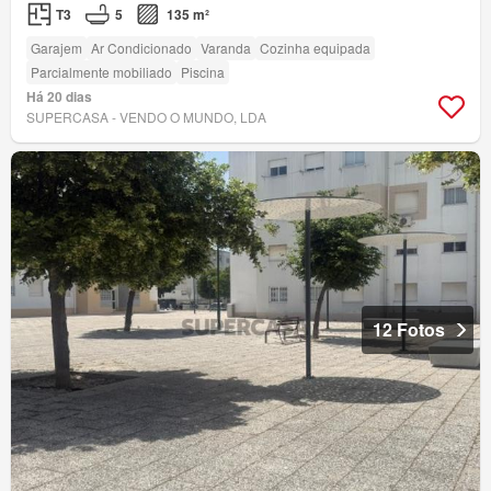
T3
5
135 m²
Garajem
Ar Condicionado
Varanda
Cozinha equipada
Parcialmente mobiliado
Piscina
Há 20 dias
SUPERCASA - VENDO O MUNDO, LDA
12 Fotos