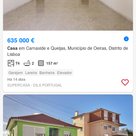
635 000 €
Casa
em Carnaxide e Queijas, Município de Oeiras, Distrito de
Lisboa
T4
2
157 m²
Garajem
Lareira
Banheira
Elevador
Há 14 dias
SUPERCASA - DILS PORTUGAL