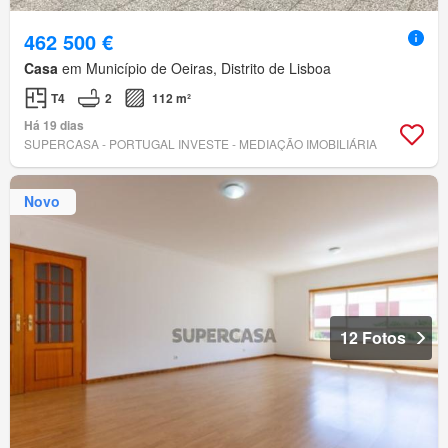
462 500 €
Casa
em Município de Oeiras, Distrito de Lisboa
T4
2
112 m²
Há 19 dias
SUPERCASA - PORTUGAL INVESTE - MEDIAÇÃO IMOBILIÁRIA
Novo
12 Fotos