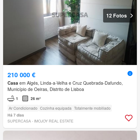
12 Fotos
210 000 €
Casa
em Algés, Linda-a-Velha e Cruz Quebrada-Dafundo,
Município de Oeiras, Distrito de Lisboa
1
26 m²
Ar Condicionado
Cozinha equipada
Totalmente mobiliado
Há 7 dias
SUPERCASA - IMOJOY REAL ESTATE