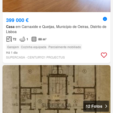
399 000 €
Casa
em Carnaxide e Queijas, Município de Oeiras, Distrito de
Lisboa
T2
1
88 m²
Garajem
Cozinha equipada
Parcialmente mobiliado
Há 1 dia
SUPERCASA - CENTURY21 PROJECTUS
12 Fotos