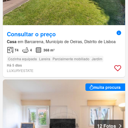
Consultar o preço
Casa
em Barcarena, Município de Oeiras, Distrito de Lisboa
T4
4
368 m²
Cozinha equipada
Lareira
Parcialmente mobiliado
Jardim
Há 5 dias
LUXURYESTATE
muita procura
12 Fotos