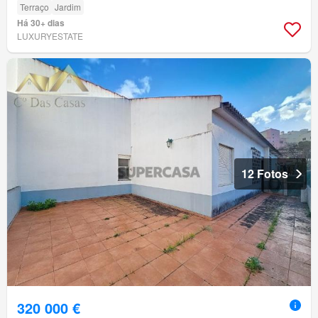
Terraço
Jardim
Há 30+ dias
LUXURYESTATE
12 Fotos
320 000 €