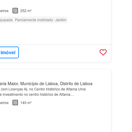
eiros
252 m²
quipada
Parcialmente mobiliado
Jardim
 imóvel
ia Maior, Município de Lisboa, Distrito de Lisboa
 com Licenças AL no Centro Histórico de Alfama Uma
e investimento no centro histórico de Alfama…
eiros
140 m²