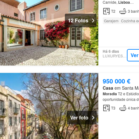
Carnide,
Lisboa
…
T2
3
banh
12 Fotos
Garajem
Cozinha e
Há 6 dias
Ver
LUXURYESTATE
950 000 €
Casa
em Santa Mar
Moradia
T2 e Estúdio
oportunidade única d
T3
4
banh
Ver foto