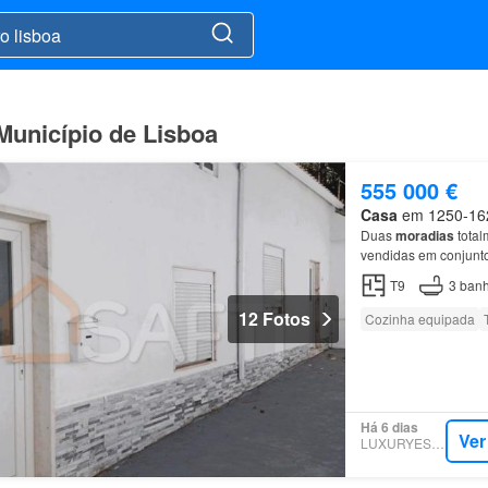
Município de Lisboa
555 000 €
Casa
em 1250-162,
Duas
moradias
total
vendidas em conjun
T9
3
banh
12 Fotos
Cozinha equipada
Há 6 dias
Ver
LUXURYESTATE