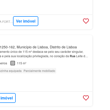
Ver imóvel
SUPERCASA - SIGMA FORTUNE INVESTMENT
250-162, Município de Lisboa, Distrito de Lisboa
tamento único de 115 m² destaca-se pelo seu carácter singular,
 e pela sua localização privilegiada, no coração da
Rua
Leite de
eiros
115 m²
zinha equipada
Parcialmente mobiliado
 imóvel