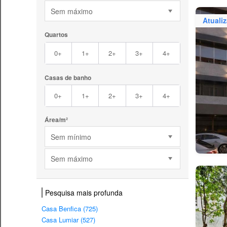
Sem máximo
Atuali
Quartos
0+
1+
2+
3+
4+
Casas de banho
0+
1+
2+
3+
4+
Área/m²
Sem mínimo
Sem máximo
Pesquisa mais profunda
Casa Benfica (725)
Casa Lumiar (527)