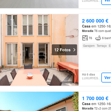
LUXURYESTATE
2 600 000 €
Casa
em 1250-162,
Moradia
T6 com quatr
T6
6
banh
Garajem
Terraço
E
12 Fotos
Há 6 dias
Ver
LUXURYESTATE
1 700 000 €
Casa
em 1250-162,
Moradia
T2+2 com 252