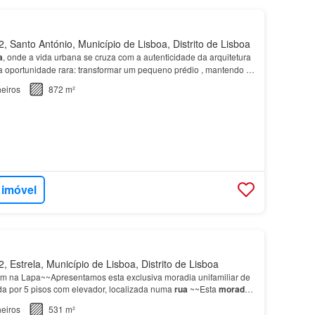
 Santo António, Município de Lisboa, Distrito de Lisboa
a
, onde a vida urbana se cruza com a autenticidade da arquitetura
ma oportunidade rara: transformar um pequeno prédio , mantendo o
a presença arquitetônica do edifíc…
eiros
872 m²
 imóvel
 Estrela, Município de Lisboa, Distrito de Lisboa
m na Lapa~~Apresentamos esta exclusiva moradia unifamiliar de
uída por 5 pisos com elevador, localizada numa
rua
~~Esta
moradia
lente exposição solar a sul, que prop…
eiros
531 m²