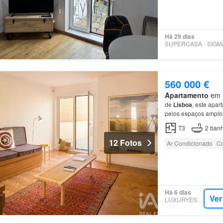
Há 29 dias
560 000 €
Apartamento
em 1
de
Lisboa
, este apar
pelos espaços amplos
Vasconcelos.
T3
2
banh
12 Fotos
Ar Condicionado
Co
Há 6 dias
Ver
LUXURYESTATE