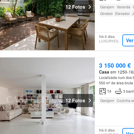
12 Fotos
Garajem
Varanda
Ginásio
Elevador
J
Há 6 dias
Ver
LUXURYESTATE
3 150 000 €
Casa
em 1250-162,
Localizada num dos ba
550 m² de área bruta 
T4
3
banh
12 Fotos
Garajem
Cozinha e
Há 6 dias
Ver