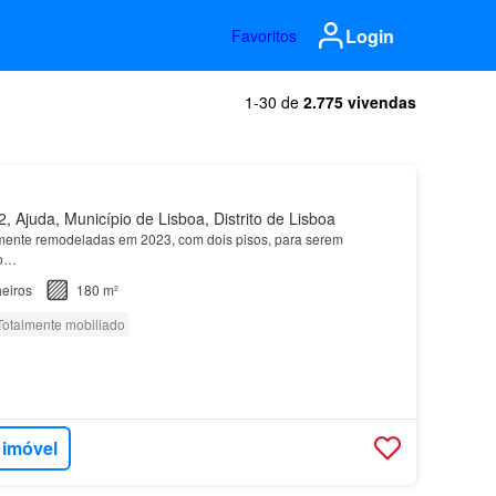
Login
Favoritos
1-30 de
2.775 vivendas
 Ajuda, Município de Lisboa, Distrito de Lisboa
mente remodeladas em 2023, com dois pisos, para serem
to…
eiros
180 m²
Totalmente mobiliado
 imóvel