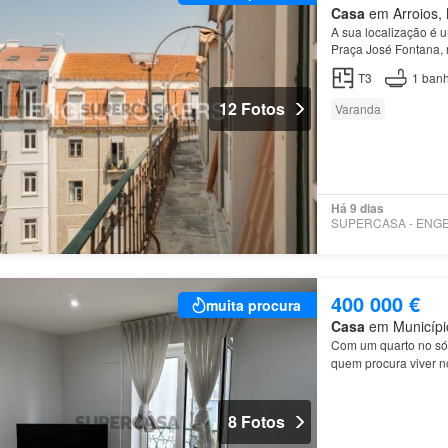
Casa
em Arroios, M
A sua localização é u
Praça José Fontana
segunda varanda, vol
T3
1
banh
12 Fotos
Varanda
Há 9 dias
400 000 €
muita procura
Casa
em Município
Com um quarto no s
quem procura viver 
8 Fotos