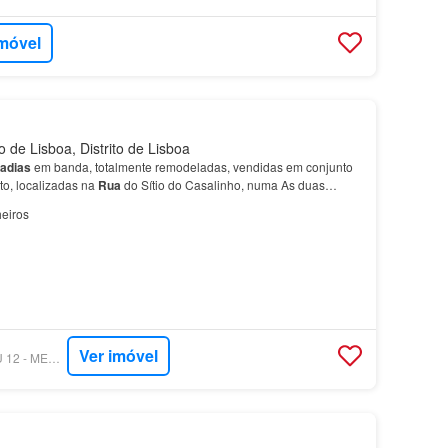
imóvel
 de Lisboa, Distrito de Lisboa
adias
em banda, totalmente remodeladas, vendidas em conjunto
to, localizadas na
Rua
do Sítio do Casalinho, numa As duas
-se em dois pisos e estão interligadas, tota…
eiros
Ver imóvel
SUPERCASA - GRAU 12 - MEDIAÇÃO IMOBILIÁRIA, UNIPESSOAL LDA