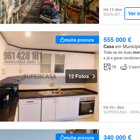
Há 15 dias
Ver 
IDEALISTA.PT
555 000 €
muita procura
Casa
em Município
Trata-se de duas
mor
e já a gerar rendimen
moradias
desenvolvem
T9
3
banh
12 Fotos
Há 30+ dias
340 000 €
muita procura