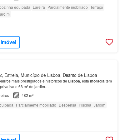
Cozinha equipada
Lareira
Parcialmente mobiliado
Terraço
ardim
 imóvel
 Estrela, Município de Lisboa, Distrito de Lisboa
irros mais prestigiados e históricos de
Lisboa
, esta
moradia
tem
privativa e 68 m² de jardim…
eiros
482 m²
quipada
Parcialmente mobiliado
Despensa
Piscina
Jardim
 imóvel