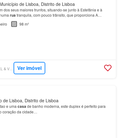
unicípio de Lisboa, Distrito de Lisboa
m dos seus maiores trunfos, situando-se junto à Estefânia e à
, numa
rua
tranquila, com pouco trânsito, que proporciona A
tada para as traseiras, oferece uma magnífic…
eiro
98 m²
Ver imóvel
SUPERCASA - ENGEL & VÖLKERS LISBOA
 de Lisboa, Distrito de Lisboa
ótao e uma
casa
de banho moderna, este duplex é perfeito para
no coração da cidade…