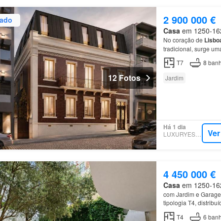
2 900 000 €
zado
Casa
em 1250-162,
No coração de
Lisbo
tradicional, surge u
carácter histórico e 
T7
8
banh
12 Fotos
Jardim
Há 1 dia
Ver
LUXURYESTATE
4 450 000 €
Casa
em 1250-162,
com Jardim e Garage
tipologia T4, distrib
destaca-se pela exce
T4
6
banh