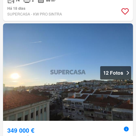
T4
2
88 m²
Há 18 dias
SUPERCASA - KW PRO SINTRA
12 Fotos
349 000 €