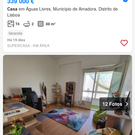
339 000 €
Casa
em Águas Livres, Município de Amadora, Distrito de
Lisboa
T4
2
88 m²
Varanda
Há 19 dias
SUPERCASA - KW ÁREA
12 Fotos