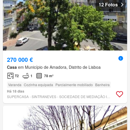
12 Fotos
270 000 €
Casa
em Município de Amadora, Distrito de Lisboa
T2
1
78 m²
Varanda
Cozinha equipada
Parcialmente mobiliado
Banheira
Há 18 dias
SUPERCASA - SINTRANEVES - SOCIEDADE DE MEDIAÇÃO IMOBILIÁRIA, LDA