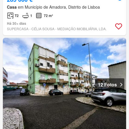
Casa
em Município de Amadora, Distrito de Lisboa
T2
1
72 m²
Há 30+ dias
SUPERCASA - CÉLIA SOUSA - MEDIAÇÃO IMOBILIÁRIA, LDA.
12 Fotos