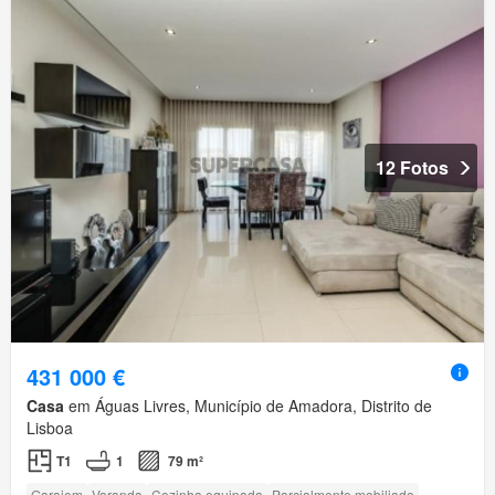
12 Fotos
431 000 €
Casa
em Águas Livres, Município de Amadora, Distrito de
Lisboa
T1
1
79 m²
Garajem
Varanda
Cozinha equipada
Parcialmente mobiliado