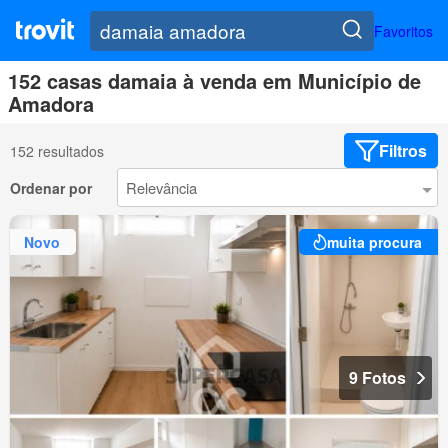
Favoritos
152 casas damaia à venda em Município de
Amadora
Filtros
152 resultados
Ordenar por
Novo
muita procura
9 Fotos