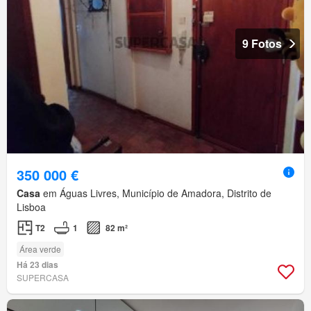
9 Fotos
350 000 €
Casa
em Águas Livres, Município de Amadora, Distrito de
Lisboa
T2
1
82 m²
Área verde
Há 23 dias
SUPERCASA