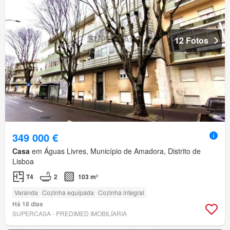
12 Fotos
349 000 €
Casa
em Águas Livres, Município de Amadora, Distrito de
Lisboa
T4
2
103 m²
Varanda
Cozinha equipada
Cozinha integral
Há 18 dias
SUPERCASA - PREDIMED IMOBILÍARIA