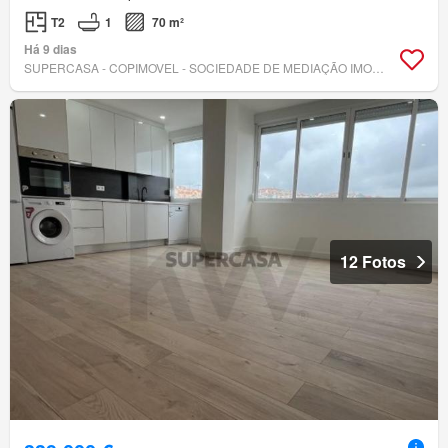
T2
1
70 m²
Há 9 dias
SUPERCASA - COPIMOVEL - SOCIEDADE DE MEDIAÇÃO IMOBILIÁRIA, LDA
12 Fotos