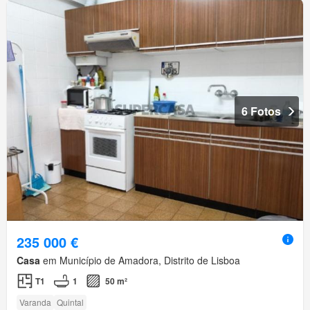
6 Fotos
235 000 €
Casa
em Município de Amadora, Distrito de Lisboa
T1
1
50 m²
Varanda
Quintal