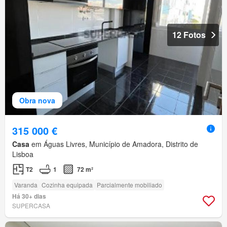
12 Fotos
Obra nova
315 000 €
Casa
em Águas Livres, Município de Amadora, Distrito de
Lisboa
T2
1
72 m²
Varanda
Cozinha equipada
Parcialmente mobiliado
Há 30+ dias
SUPERCASA