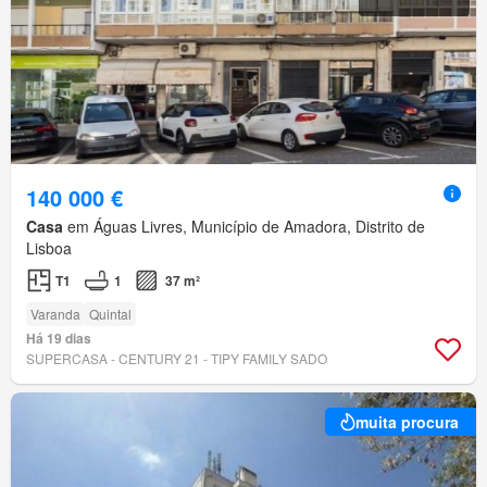
140 000 €
Casa
em Águas Livres, Município de Amadora, Distrito de
Lisboa
T1
1
37 m²
Varanda
Quintal
Há 19 dias
SUPERCASA - CENTURY 21 - TIPY FAMILY SADO
muita procura