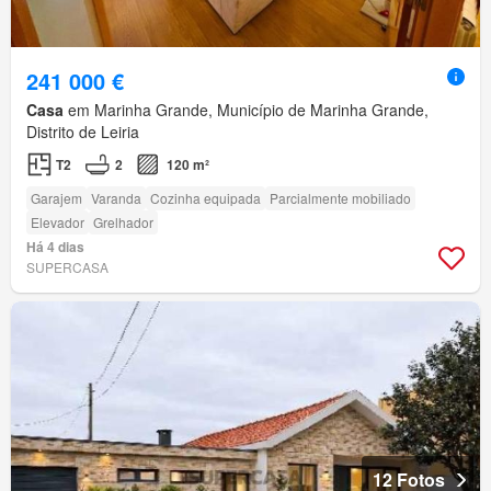
241 000 €
Casa
em Marinha Grande, Município de Marinha Grande,
Distrito de Leiria
T2
2
120 m²
Garajem
Varanda
Cozinha equipada
Parcialmente mobiliado
Elevador
Grelhador
Há 4 dias
SUPERCASA
12 Fotos