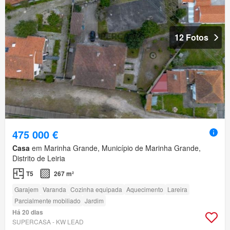
12 Fotos
475 000 €
Casa
em Marinha Grande, Município de Marinha Grande,
Distrito de Leiria
T5
267 m²
Garajem
Varanda
Cozinha equipada
Aquecimento
Lareira
Parcialmente mobiliado
Jardim
Há 20 dias
SUPERCASA - KW LEAD