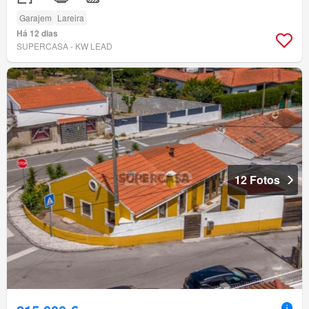
Garajem
Lareira
Há 12 dias
SUPERCASA - KW LEAD
12 Fotos