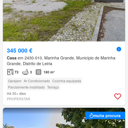
345 000 €
Casa
em 2430-010, Marinha Grande, Município de Marinha
Grande, Distrito de Leiria
T3
3
180 m²
Garajem
Ar Condicionado
Cozinha equipada
Parcialmente mobiliado
Terraço
Há 30+ dias
PROPERSTAR
muita procura