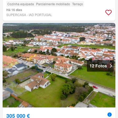
Cozinha equipada
Parcialmente mobiliado
Terraço
Há 16 dias
SUPERCASA - IAD PORTUGAL
12 Fotos
305 000 €