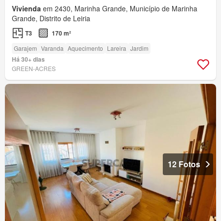
Vivienda
em 2430, Marinha Grande, Município de Marinha
Grande, Distrito de Leiria
T3
170 m²
Garajem
Varanda
Aquecimento
Lareira
Jardim
Há 30+ dias
GREEN-ACRES
12 Fotos