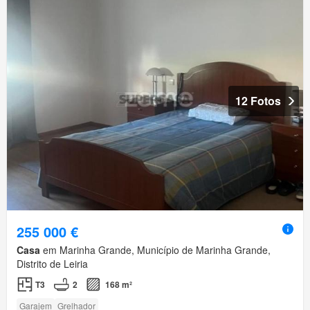
12 Fotos
255 000 €
Casa
em Marinha Grande, Município de Marinha Grande,
Distrito de Leiria
T3
2
168 m²
Garajem
Grelhador