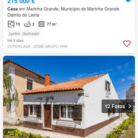
215 000 €
Casa
em Marinha Grande, Município de Marinha Grande,
Distrito de Leiria
T3
2
77 m²
Jardim
Grelhador
Há 5 dias
SUPERCASA - ZOME GRUPO VIVA
12 Fotos