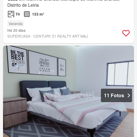
Distrito de Leiria
T4
153 m²
Varanda
Há 20 dias
SUPERCASA - CENTURY 21 REALTY ART M&J
11 Fotos