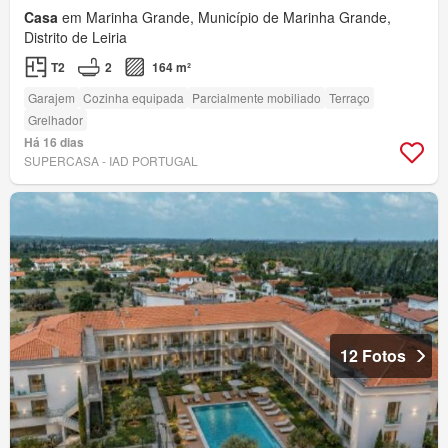
Casa
em Marinha Grande, Município de Marinha Grande,
Distrito de Leiria
T2
2
164 m²
Garajem
Cozinha equipada
Parcialmente mobiliado
Terraço
Grelhador
Há 16 dias
SUPERCASA - IAD PORTUGAL
12 Fotos