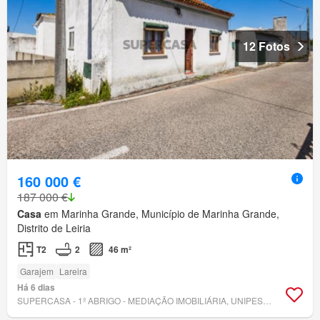
12 Fotos
160 000 €
187 000 €
Casa
em Marinha Grande, Município de Marinha Grande,
Distrito de Leiria
T2
2
46 m²
Garajem
Lareira
Há 6 dias
SUPERCASA - 1º ABRIGO - MEDIAÇÃO IMOBILIÁRIA, UNIPESSOAL, LDA.