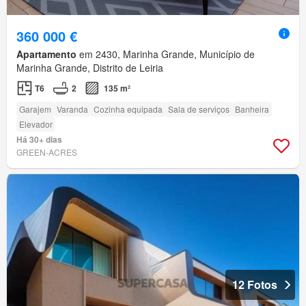
360 000 €
Apartamento
em 2430, Marinha Grande, Município de
Marinha Grande, Distrito de Leiria
T6
2
135 m²
Garajem
Varanda
Cozinha equipada
Sala de serviços
Banheira
Elevador
Há 30+ dias
GREEN-ACRES
12 Fotos