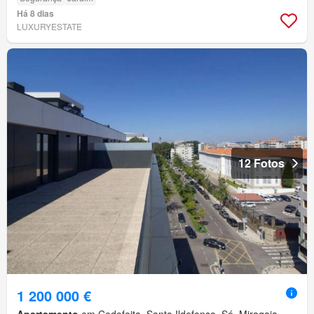
Há 8 dias
LUXURYESTATE
12 Fotos
1 200 000 €
Apartamento
em Cedofeita, Santo Ildefonso, Sé, Miragaia,