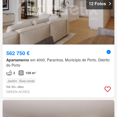
12 Fotos
562 750 €
Apartamento
em 4000, Paranhos, Município de Porto, Distrito
do Porto
2
109 m²
Jardim
Área verde
Há 30+ dias
GREEN-ACRES