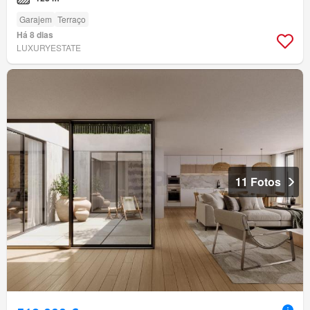
Garajem
Terraço
Há 8 dias
LUXURYESTATE
11 Fotos