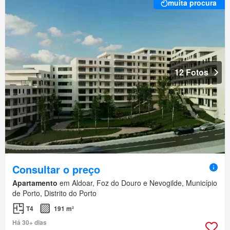
muita procura
12 Fotos
Consultar o preço
Apartamento
em Aldoar, Foz do Douro e Nevogilde, Município
de Porto, Distrito do Porto
T4
191 m²
Há 30+ dias