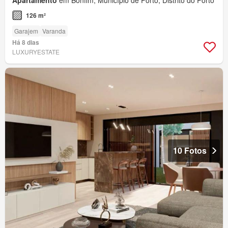
126 m²
Garajem
Varanda
Há 8 dias
LUXURYESTATE
10 Fotos