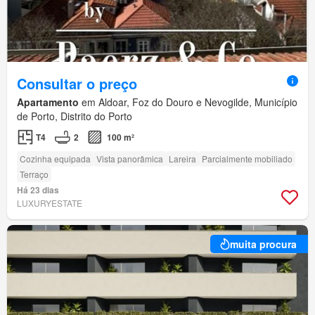
Consultar o preço
Apartamento
em Aldoar, Foz do Douro e Nevogilde, Município
de Porto, Distrito do Porto
T4
2
100 m²
Cozinha equipada
Vista panorâmica
Lareira
Parcialmente mobiliado
Terraço
Há 23 dias
LUXURYESTATE
muita procura