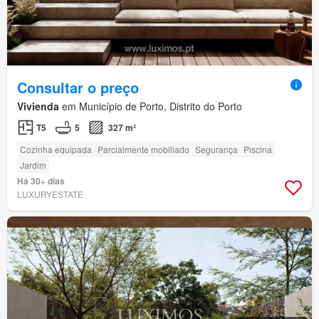
Consultar o preço
Vivienda
em Município de Porto, Distrito do Porto
T5
5
327 m²
Cozinha equipada
Parcialmente mobiliado
Segurança
Piscina
Jardim
Há 30+ dias
LUXURYESTATE