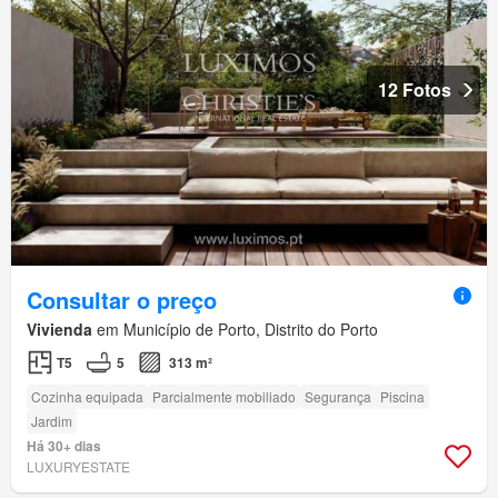
12 Fotos
Consultar o preço
Vivienda
em Município de Porto, Distrito do Porto
T5
5
313 m²
Cozinha equipada
Parcialmente mobiliado
Segurança
Piscina
Jardim
Há 30+ dias
LUXURYESTATE