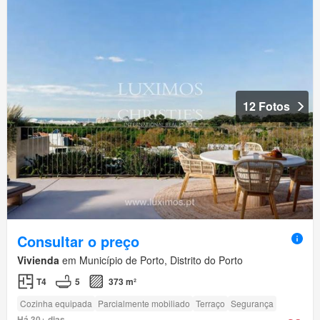
12 Fotos
Consultar o preço
Vivienda
em Município de Porto, Distrito do Porto
T4
5
373 m²
Cozinha equipada
Parcialmente mobiliado
Terraço
Segurança
Há 30+ dias