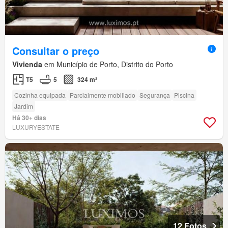
Consultar o preço
Vivienda
em Município de Porto, Distrito do Porto
T5
5
324 m²
Cozinha equipada
Parcialmente mobiliado
Segurança
Piscina
Jardim
Há 30+ dias
LUXURYESTATE
12 Fotos