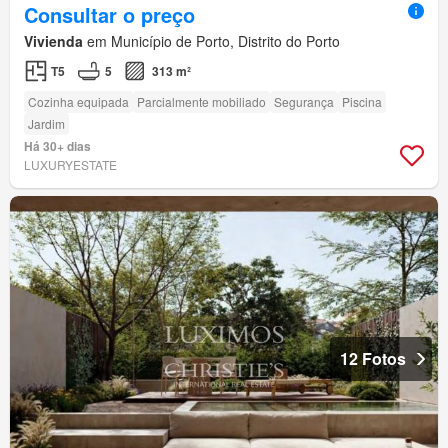
Consultar o preço
Vivienda
em Município de Porto, Distrito do Porto
T5
5
313 m²
Cozinha equipada
Parcialmente mobiliado
Segurança
Piscina
Jardim
Há 30+ dias
LUXURYESTATE
12 Fotos