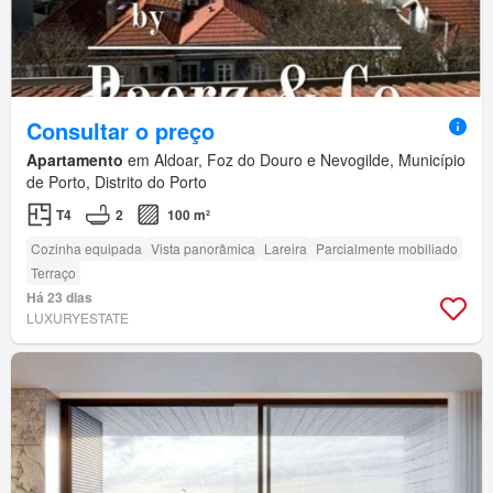
Consultar o preço
Apartamento
em Aldoar, Foz do Douro e Nevogilde, Município
de Porto, Distrito do Porto
T4
2
100 m²
Cozinha equipada
Vista panorâmica
Lareira
Parcialmente mobiliado
Terraço
Há 23 dias
LUXURYESTATE