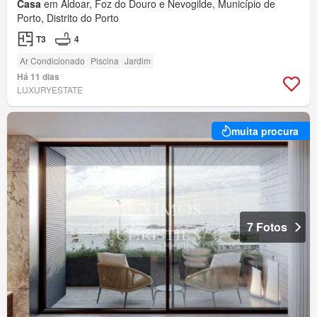
Casa
em Aldoar, Foz do Douro e Nevogilde, Município de
Porto, Distrito do Porto
T3
4
Ar Condicionado
Piscina
Jardim
Há 11 dias
LUXURYESTATE
muita procura
7 Fotos