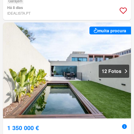
Garajem
Há 8 dias
IDEALISTA.PT
muita procura
12 Fotos
1 350 000 €