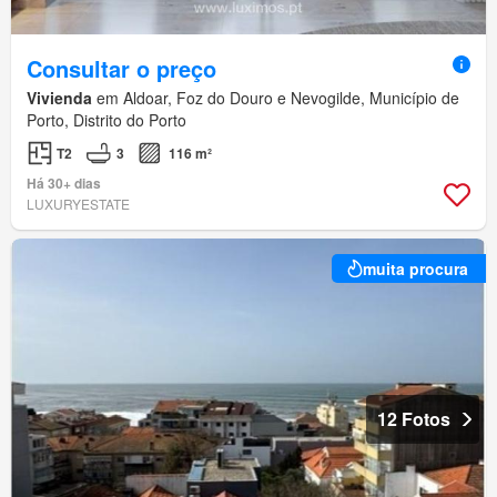
Consultar o preço
Vivienda
em Aldoar, Foz do Douro e Nevogilde, Município de
Porto, Distrito do Porto
T2
3
116 m²
Há 30+ dias
LUXURYESTATE
muita procura
12 Fotos