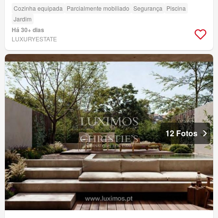
Cozinha equipada
Parcialmente mobiliado
Segurança
Piscina
Jardim
Há 30+ dias
LUXURYESTATE
12 Fotos