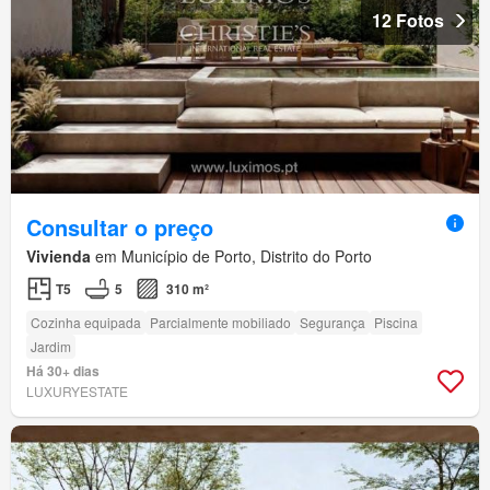
12 Fotos
Consultar o preço
Vivienda
em Município de Porto, Distrito do Porto
T5
5
310 m²
Cozinha equipada
Parcialmente mobiliado
Segurança
Piscina
Jardim
Há 30+ dias
LUXURYESTATE