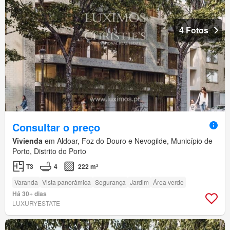
4 Fotos
Consultar o preço
Vivienda
em Aldoar, Foz do Douro e Nevogilde, Município de
Porto, Distrito do Porto
T3
4
222 m²
Varanda
Vista panorâmica
Segurança
Jardim
Área verde
Há 30+ dias
LUXURYESTATE