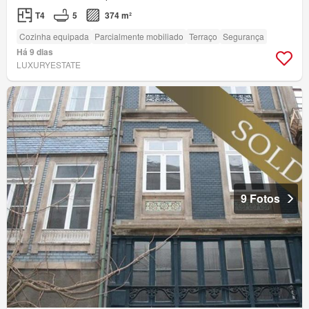
T4
5
374 m²
Cozinha equipada
Parcialmente mobiliado
Terraço
Segurança
Há 9 dias
LUXURYESTATE
9 Fotos