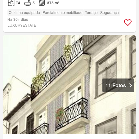
T4
5
375 m²
Cozinha equipada
Parcialmente mobiliado
Terraço
Segurança
Há 30+ dias
LUXURYESTATE
11 Fotos