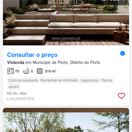
Consultar o preço
Vivienda
em Município de Porto, Distrito do Porto
T5
5
319 m²
Cozinha equipada
Parcialmente mobiliado
Segurança
Piscina
Jardim
Há 30+ dias
LUXURYESTATE