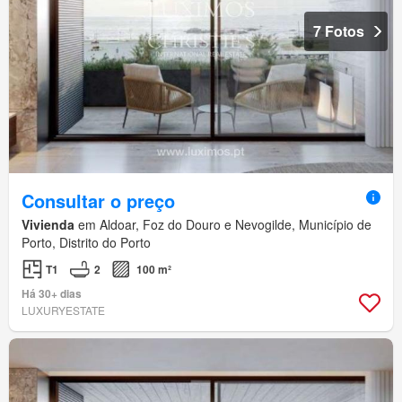
7 Fotos
Consultar o preço
Vivienda
em Aldoar, Foz do Douro e Nevogilde, Município de
Porto, Distrito do Porto
T1
2
100 m²
Há 30+ dias
LUXURYESTATE