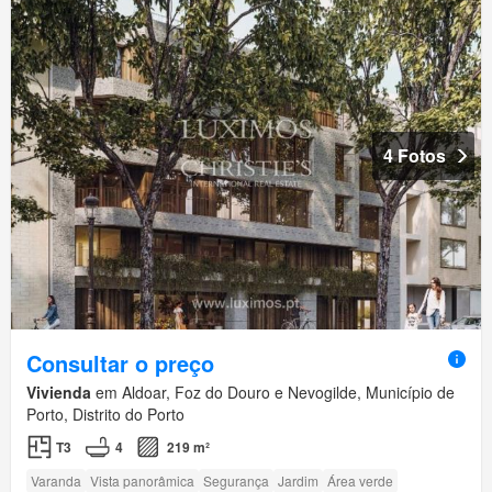
4 Fotos
Consultar o preço
Vivienda
em Aldoar, Foz do Douro e Nevogilde, Município de
Porto, Distrito do Porto
T3
4
219 m²
Varanda
Vista panorâmica
Segurança
Jardim
Área verde