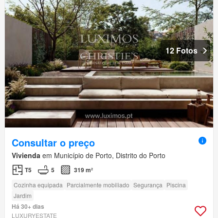
12 Fotos
Consultar o preço
Vivienda
em Município de Porto, Distrito do Porto
T5
5
319 m²
Cozinha equipada
Parcialmente mobiliado
Segurança
Piscina
Jardim
Há 30+ dias
LUXURYESTATE