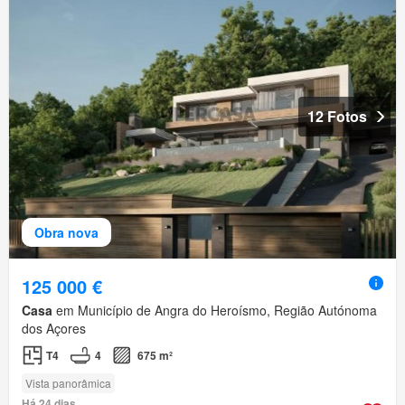
12 Fotos
Obra nova
125 000 €
Casa
em Município de Angra do Heroísmo, Região Autónoma
dos Açores
T4
4
675 m²
Vista panorâmica
Há 24 dias