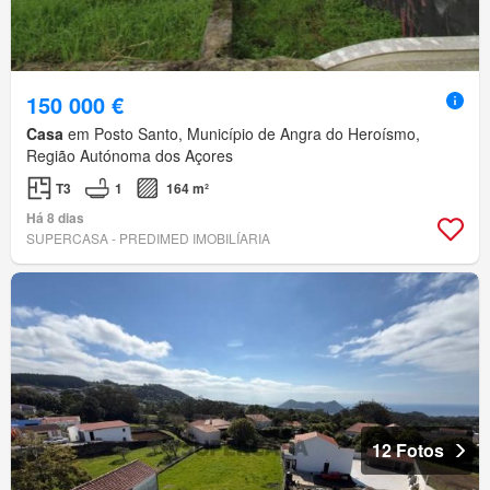
150 000 €
Casa
em Posto Santo, Município de Angra do Heroísmo,
Região Autónoma dos Açores
T3
1
164 m²
Há 8 dias
SUPERCASA - PREDIMED IMOBILÍARIA
12 Fotos