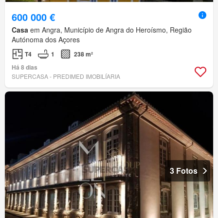
600 000 €
Casa
em Angra, Município de Angra do Heroísmo, Região
Autónoma dos Açores
T4
1
238 m²
Há 8 dias
SUPERCASA - PREDIMED IMOBILÍARIA
3 Fotos