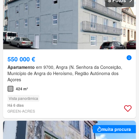
8 Fotos
550 000 €
Apartamento
em 9700, Angra (N. Senhora da Conceição,
Município de Angra do Heroísmo, Região Autónoma dos
Açores
424 m²
Vista panorâmica
Há 6 dias
GREEN-ACRES
muita procura