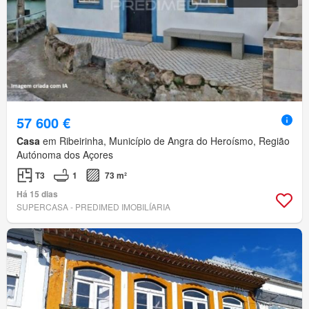
57 600 €
Casa
em Ribeirinha, Município de Angra do Heroísmo, Região
Autónoma dos Açores
T3
1
73 m²
Há 15 dias
SUPERCASA - PREDIMED IMOBILÍARIA