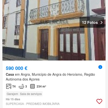
12 Fotos
590 000 €
Casa
em Angra, Município de Angra do Heroísmo, Região
Autónoma dos Açores
T4
3
234 m²
Garajem
Sala de serviços
Há 15 dias
SUPERCASA - PREDIMED IMOBILÍARIA