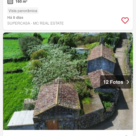
160 m²
Vista panorâmica
Há 8 dias
SUPERCASA - MC REAL ESTATE
12 Fotos