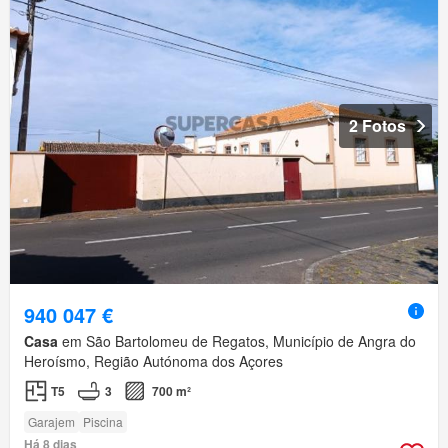
2 Fotos
940 047 €
Casa
em São Bartolomeu de Regatos, Município de Angra do
Heroísmo, Região Autónoma dos Açores
T5
3
700 m²
Garajem
Piscina
Há 8 dias