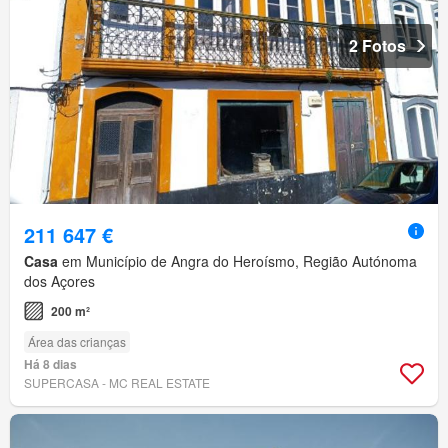
2 Fotos
211 647 €
Casa
em Município de Angra do Heroísmo, Região Autónoma
dos Açores
200 m²
Área das crianças
Há 8 dias
SUPERCASA - MC REAL ESTATE