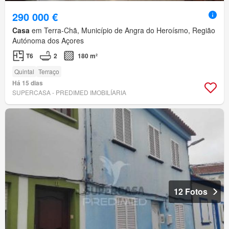
290 000 €
Casa
em Terra-Chã, Município de Angra do Heroísmo, Região
Autónoma dos Açores
T6
2
180 m²
Quintal
Terraço
Há 15 dias
SUPERCASA - PREDIMED IMOBILÍARIA
12 Fotos