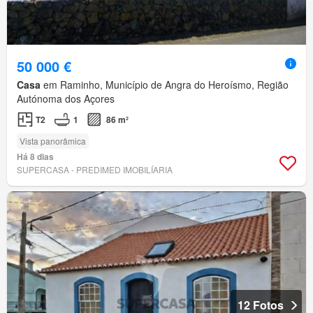
50 000 €
Casa
em Raminho, Município de Angra do Heroísmo, Região
Autónoma dos Açores
T2
1
86 m²
Vista panorâmica
Há 8 dias
SUPERCASA - PREDIMED IMOBILÍARIA
12 Fotos