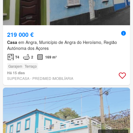
219 000 €
Casa
em Angra, Município de Angra do Heroísmo, Região
Autónoma dos Açores
T4
2
169 m²
Garajem
Terraço
Há 15 dias
SUPERCASA - PREDIMED IMOBILÍARIA