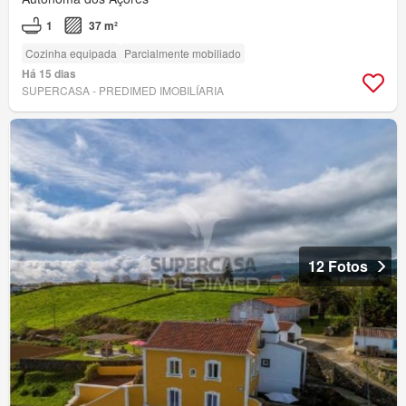
1
37 m²
Cozinha equipada
Parcialmente mobiliado
Há 15 dias
SUPERCASA - PREDIMED IMOBILÍARIA
12 Fotos