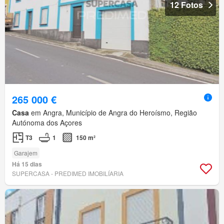
12 Fotos
265 000 €
Casa
em Angra, Município de Angra do Heroísmo, Região
Autónoma dos Açores
T3
1
150 m²
Garajem
Há 15 dias
SUPERCASA - PREDIMED IMOBILÍARIA