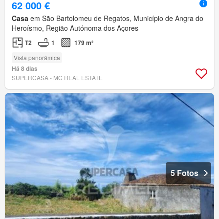
62 000 €
Casa
em São Bartolomeu de Regatos, Município de Angra do
Heroísmo, Região Autónoma dos Açores
T2
1
179 m²
Vista panorâmica
Há 8 dias
SUPERCASA - MC REAL ESTATE
5 Fotos