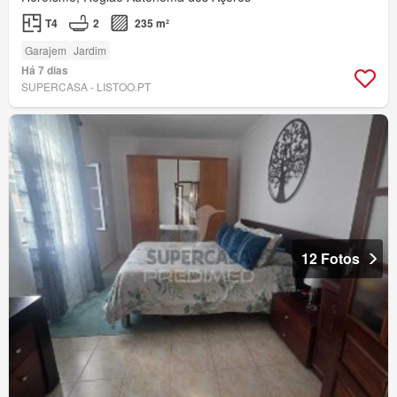
T4
2
235 m²
Garajem
Jardim
Há 7 dias
SUPERCASA - LISTOO.PT
12 Fotos