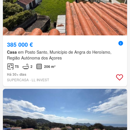
385 000 €
Casa
em Posto Santo, Município de Angra do Heroísmo,
Região Autónoma dos Açores
T5
2
206 m²
Há 30+ dias
SUPERCASA - LL INVEST