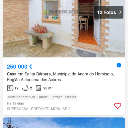
12 Fotos
250 000 €
Casa
em Santa Bárbara, Município de Angra do Heroísmo,
Região Autónoma dos Açores
T2
2
90 m²
Vista panorâmica
Quintal
Terraço
Piscina
Há 15 dias
SUPERCASA - PREDIMED IMOBILÍARIA