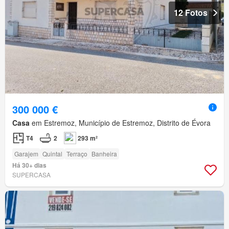
12 Fotos
300 000 €
Casa
em Estremoz, Município de Estremoz, Distrito de Évora
T4
2
293 m²
Garajem
Quintal
Terraço
Banheira
Há 30+ dias
SUPERCASA