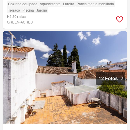
Cozinha equipada
Aquecimento
Lareira
Parcialmente mobiliado
Terraço
Piscina
Jardim
Há 30+ dias
GREEN-ACRES
12 Fotos