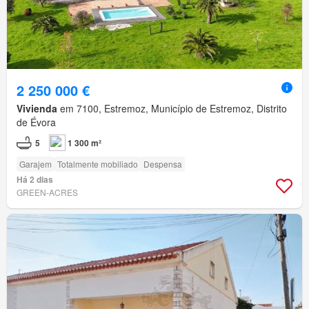
2 250 000 €
Vivienda
em 7100, Estremoz, Município de Estremoz, Distrito
de Évora
5
1 300 m²
Garajem
Totalmente mobiliado
Despensa
Há 2 dias
GREEN-ACRES