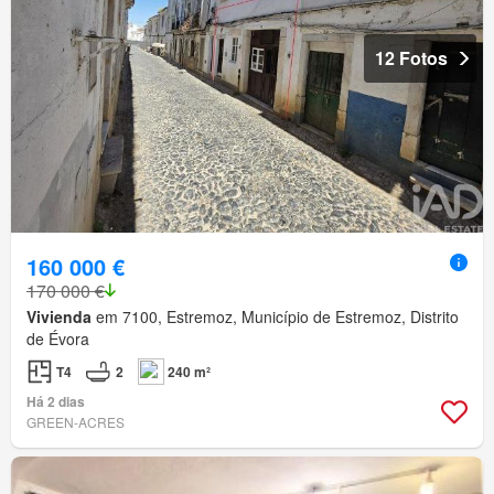
12 Fotos
160 000 €
170 000 €
Vivienda
em 7100, Estremoz, Município de Estremoz, Distrito
de Évora
T4
2
240 m²
Há 2 dias
GREEN-ACRES