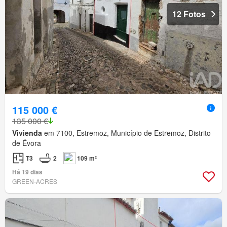
12 Fotos
115 000 €
135 000 €
Vivienda
em 7100, Estremoz, Município de Estremoz, Distrito
de Évora
T3
2
109 m²
Há 19 dias
GREEN-ACRES