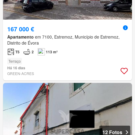
167 000 €
Apartamento
em 7100, Estremoz, Município de Estremoz,
Distrito de Évora
T5
2
113 m²
Terraço
Há 16 dias
GREEN-ACRES
12 Fotos