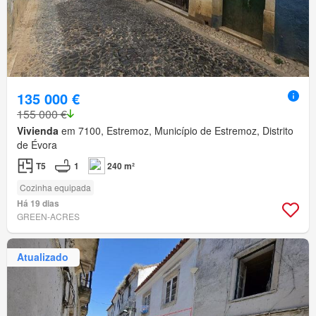
135 000 €
155 000 €
Vivienda
em 7100, Estremoz, Município de Estremoz, Distrito
de Évora
T5
1
240 m²
Cozinha equipada
Há 19 dias
GREEN-ACRES
Atualizado