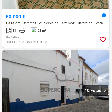
60 000 €
Casa
em Estremoz, Município de Estremoz, Distrito de Évora
T1
1
28 m²
Há 3 dias
SUPERCASA - IAD PORTUGAL
10 Fotos