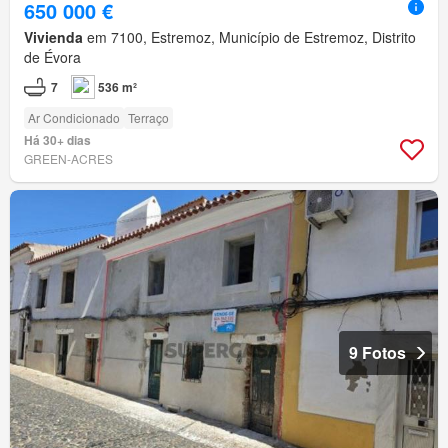
650 000 €
Vivienda
em 7100, Estremoz, Município de Estremoz, Distrito
de Évora
7
536 m²
Ar Condicionado
Terraço
Há 30+ dias
GREEN-ACRES
9 Fotos