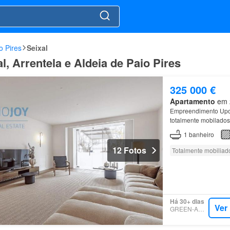
o Pires
Seixal
l, Arrentela e Aldeia de Paio Pires
325 000 €
Apartamento
em 2
Empreendimento Upo
totalmente mobilados
1
banheiro
12 Fotos
Totalmente mobiliad
Há 30+ dias
Ver
GREEN-ACRES