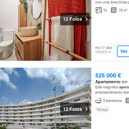
com uma área bruta p
T2
76 m²
12 Fotos
Há 17 dias
Ver
GREEN-ACRES
525 000 €
Apartamento
em 2
Este magnífico
apart
empreendimento resid
isolamento acústico pa
3
banheiros
12 Fotos
Terraço