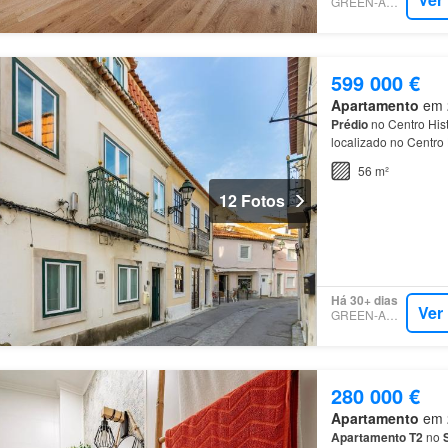
GREEN-ACRES
599 000 €
Apartamento
em 2
Prédio
no Centro His
localizado no Centro 
destaca-se pela sua 
56 m²
12 Fotos
Há 30+ dias
Ver
GREEN-ACRES
280 000 €
Apartamento
em 2
Apartamento
T2
no