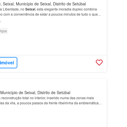
Seixal, Município de Seixal, Distrito de Setúbal
da Liberdade, no
Seixal
, esta elegante moradia duplex combina
 com a conveniência de estar a poucos minutos de tudo o que
colas, serviços, transportes e, claro, a be…
²
viços
 imóvel
Município de Seixal, Distrito de Setúbal
 reconstrução total no interior, inserido numa das zonas mais
das da vila, a poucos passos da frente ribeirinha da emblemática
vista privilegiada sobre o Rio Tejo.…