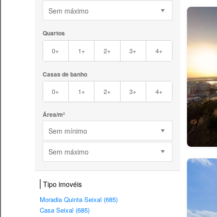
Sem máximo
Quartos
0+
1+
2+
3+
4+
Casas de banho
0+
1+
2+
3+
4+
Área/m²
Sem mínimo
Sem máximo
Tipo imovéis
Moradia Quinta Seixal (685)
Casa Seixal (685)