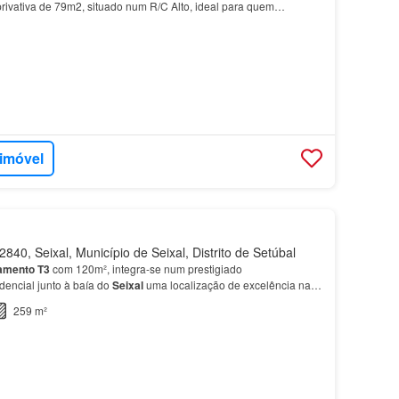
rivativa de 79m2, situado num R/C Alto, ideal para quem…
 imóvel
840, Seixal, Município de Seixal, Distrito de Setúbal
amento
T3
com 120m², integra-se num prestigiado
encial junto à baía do
Seixal
uma localização de excelência na
ra total conforto e tranquilidade Distribuição intel…
259 m²