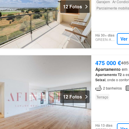
Garajem
Ar Condic
12 Fotos
Parcialmente mobili
Há 30+ dias
Ver
GREEN-ACRES
475 000 €
485
Apartamento
em 2
Apartamento
T2
a es
Seixal
, onde o confo
piso
, este
apartamen
2
banheiros
12 Fotos
Terraço
Há 13 dias
Ver