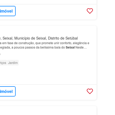
 imóvel
Seixal, Município de Seixal, Distrito de Setúbal
 em fase de construção, que promete unir conforto, elegância e
ilegiada, a poucos passos da belíssima baía do
Seixal
Neste
a ainda um escritório funcional, ideal para…
²
viços
Jardim
 imóvel