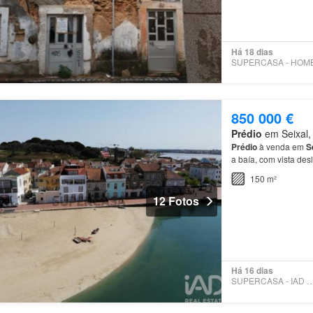
Há 18 dias
850 000 €
Prédio
em Seixal, 
Prédio
à venda em
S
a baía, com vista de
150 m²
12 Fotos
Há 16 dias
SUPERCASA - IAD PO