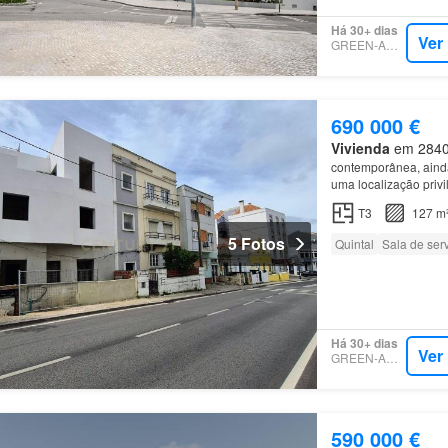
Há 30+ dias
Ver
GREEN-ACRES
690 000 €
Vivienda
em 2840, 
contemporânea, ainda
uma localização priv
mesmo
piso
, encontr
T3
127 m
5 Fotos
Quintal
Sala de ser
Há 30+ dias
Ver
GREEN-ACRES
590 000 €