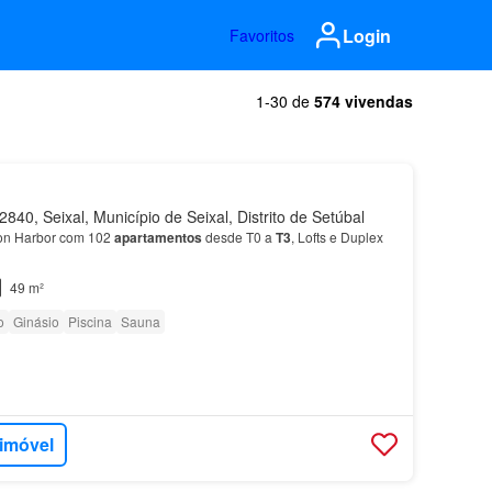
Login
Favoritos
1-30 de
574 vivendas
840, Seixal, Município de Seixal, Distrito de Setúbal
n Harbor com 102
apartamentos
desde T0 a
T3
, Lofts e Duplex
49 m²
o
Ginásio
Piscina
Sauna
 imóvel