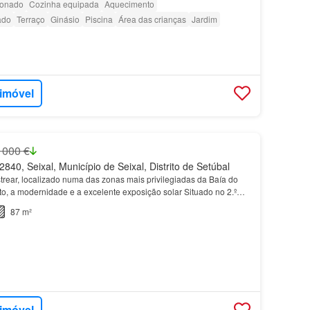
ionado
Cozinha equipada
Aquecimento
ado
Terraço
Ginásio
Piscina
Área das crianças
Jardim
 imóvel
 000 €
840, Seixal, Município de Seixal, Distrito de Setúbal
trear, localizado numa das zonas mais privilegiadas da Baía do
rto, a modernidade e a excelente exposição solar Situado no 2.º
to
destaca-se pela sua ampla sala de es…
87 m²
 imóvel