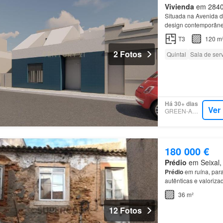
Vivienda
em 2840, 
Situada na Avenida 
design contemporâneo
precisa, mercados, es
T3
120 m
2 Fotos
Quintal
Sala de ser
Há 30+ dias
Ver
GREEN-ACRES
180 000 €
Prédio
em Seixal, 
Prédio
em ruína, para
autênticas e valoriza
Baía do
Seixal
, com 
36 m²
12 Fotos