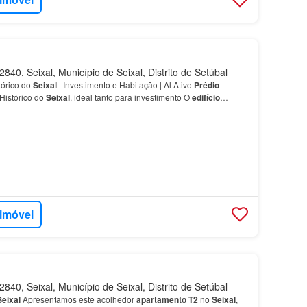
840, Seixal, Município de Seixal, Distrito de Setúbal
tórico do
Seixal
| Investimento e Habitação | Al Ativo
Prédio
Histórico do
Seixal
, ideal tanto para investimento O
edifício
excelente qualidade de construção, resul…
 imóvel
840, Seixal, Município de Seixal, Distrito de Setúbal
Seixal
Apresentamos este acolhedor
apartamento
T2
no
Seixal
,