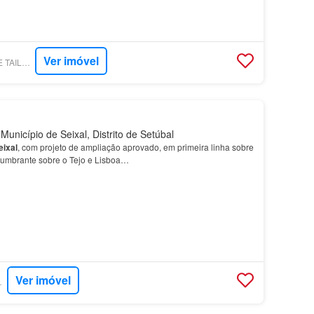
Ver imóvel
SUPERCASA - HOME TAILORS REAL ESTATE
Município de Seixal, Distrito de Setúbal
eixal
, com projeto de ampliação aprovado, em primeira linha sobre
slumbrante sobre o Tejo e Lisboa…
Ver imóvel
RTUGAL