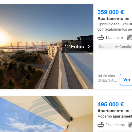
359 000 €
Apartamento
em 2
Oportunidade Exclus
com acabamentos pre
1
banheiro
12 Fotos
Garajem
Ar Condic
Há 28 dias
Ver
GREEN-ACRES
495 000 €
Apartamento
em 2
Moderno
apartamen
2
banheiros