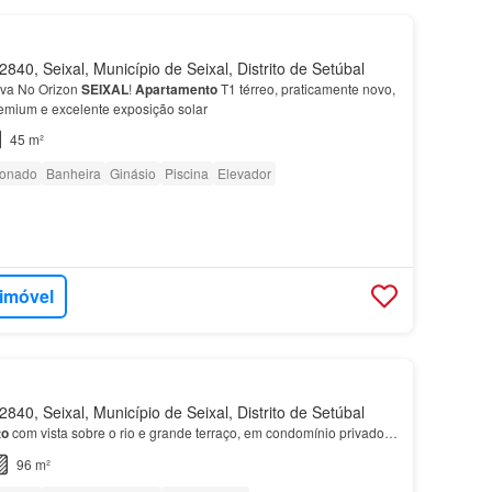
840, Seixal, Município de Seixal, Distrito de Setúbal
iva No Orizon
SEIXAL
!
Apartamento
T1 térreo, praticamente novo,
mium e excelente exposição solar
45 m²
ionado
Banheira
Ginásio
Piscina
Elevador
 imóvel
840, Seixal, Município de Seixal, Distrito de Setúbal
to
com vista sobre o rio e grande terraço, em condomínio privado…
96 m²