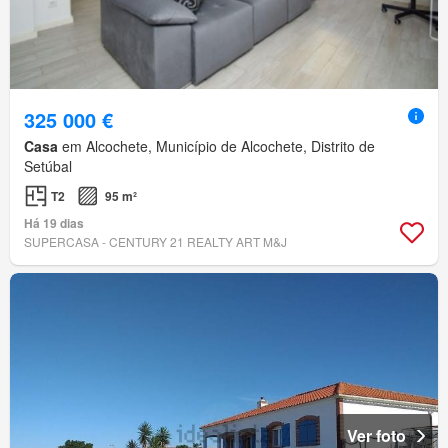
325 000 €
Casa
em Alcochete, Município de Alcochete, Distrito de
Setúbal
T2
95 m²
Há 19 dias
SUPERCASA - CENTURY 21 REALTY ART M&J
Ver foto