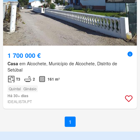
1 700 000 €
Casa
em Alcochete, Município de Alcochete, Distrito de
Setúbal
T3
2
161 m²
Quintal
Ginásio
Há 30+ dias
IDEALISTA.PT
1