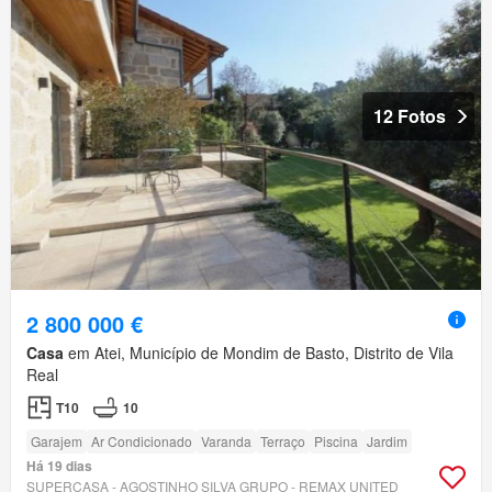
12 Fotos
2 800 000 €
Casa
em Atei, Município de Mondim de Basto, Distrito de Vila
Real
T10
10
Garajem
Ar Condicionado
Varanda
Terraço
Piscina
Jardim
Há 19 dias
SUPERCASA - AGOSTINHO SILVA GRUPO - REMAX UNITED