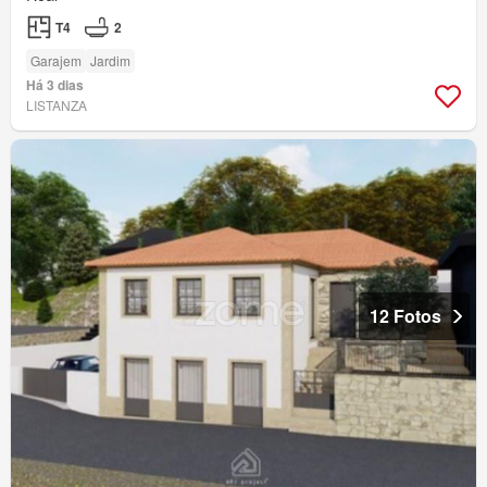
T4
2
Garajem
Jardim
Há 3 dias
LISTANZA
12 Fotos