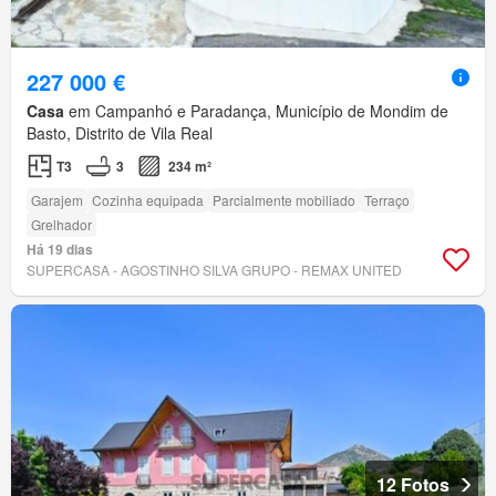
227 000 €
Casa
em Campanhó e Paradança, Município de Mondim de
Basto, Distrito de Vila Real
T3
3
234 m²
Garajem
Cozinha equipada
Parcialmente mobiliado
Terraço
Grelhador
Há 19 dias
SUPERCASA - AGOSTINHO SILVA GRUPO - REMAX UNITED
12 Fotos