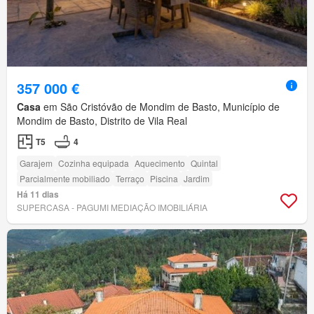
357 000 €
Casa
em São Cristóvão de Mondim de Basto, Município de
Mondim de Basto, Distrito de Vila Real
T5
4
Garajem
Cozinha equipada
Aquecimento
Quintal
Parcialmente mobiliado
Terraço
Piscina
Jardim
Há 11 dias
SUPERCASA - PAGUMI MEDIAÇÃO IMOBILIÁRIA