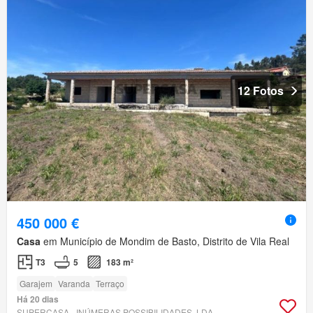
12 Fotos
450 000 €
Casa
em Município de Mondim de Basto, Distrito de Vila Real
T3
5
183 m²
Garajem
Varanda
Terraço
Há 20 dias
SUPERCASA - INÚMERAS POSSIBILIDADES, LDA.