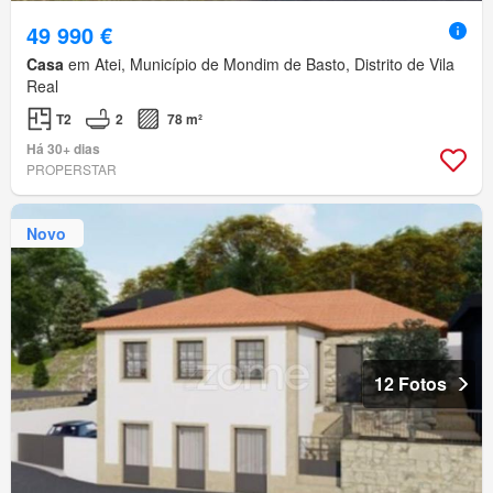
49 990 €
Casa
em Atei, Município de Mondim de Basto, Distrito de Vila
Real
T2
2
78 m²
Há 30+ dias
PROPERSTAR
Novo
12 Fotos