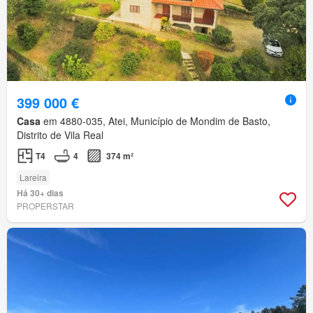
399 000 €
Casa
em 4880-035, Atei, Município de Mondim de Basto,
Distrito de Vila Real
T4
4
374 m²
Lareira
Há 30+ dias
PROPERSTAR