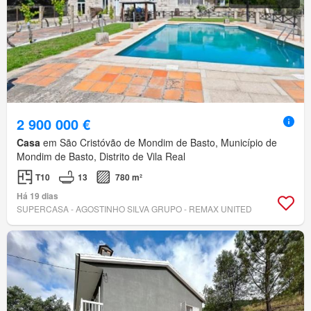
2 900 000 €
Casa
em São Cristóvão de Mondim de Basto, Município de
Mondim de Basto, Distrito de Vila Real
T10
13
780 m²
Há 19 dias
SUPERCASA - AGOSTINHO SILVA GRUPO - REMAX UNITED