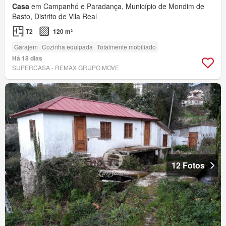
Casa
em Campanhó e Paradança, Município de Mondim de
Basto, Distrito de Vila Real
T2
120 m²
Garajem
Cozinha equipada
Totalmente mobiliado
Há 18 dias
SUPERCASA - REMAX GRUPO MOVE
12 Fotos