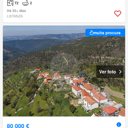
T2
2
Há 30+ dias
LISTANZA
muita procura
Ver foto
80 000 €