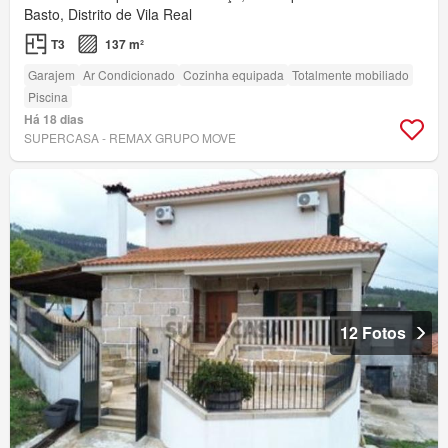
Basto, Distrito de Vila Real
T3
137 m²
Garajem
Ar Condicionado
Cozinha equipada
Totalmente mobiliado
Piscina
Há 18 dias
SUPERCASA - REMAX GRUPO MOVE
12 Fotos