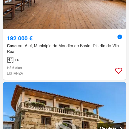
192 000 €
Casa
em Atei, Município de Mondim de Basto, Distrito de Vila
Real
T4
Há 6 dias
LISTANZA
Ver foto