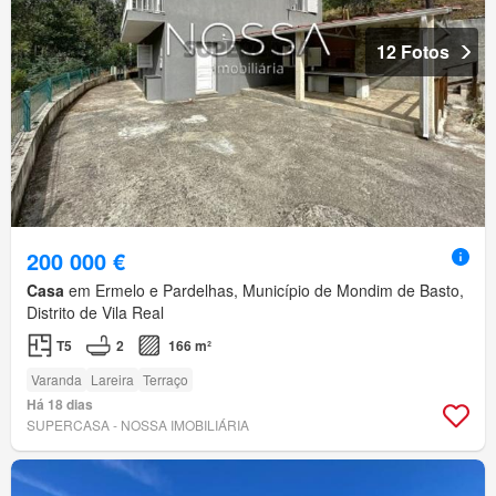
12 Fotos
200 000 €
Casa
em Ermelo e Pardelhas, Município de Mondim de Basto,
Distrito de Vila Real
T5
2
166 m²
Varanda
Lareira
Terraço
Há 18 dias
SUPERCASA - NOSSA IMOBILIÁRIA