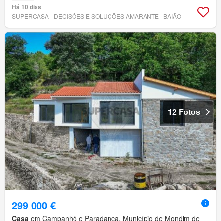
Há 10 dias
SUPERCASA - DECISÕES E SOLUÇÕES AMARANTE | BAIÃO
12 Fotos
299 000 €
Casa
em Campanhó e Paradança, Município de Mondim de