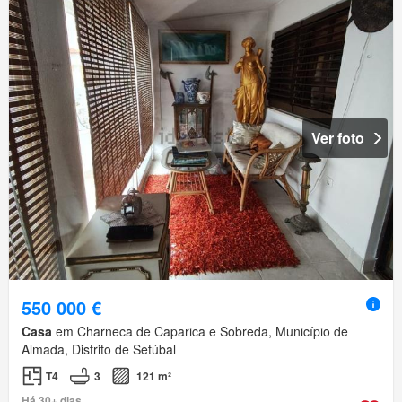
Ver foto
550 000 €
Casa
em Charneca de Caparica e Sobreda, Município de
Almada, Distrito de Setúbal
T4
3
121 m²
Há 30+ dias