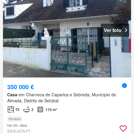
Ver foto
350 000 €
Casa
em Charneca de Caparica e Sobreda, Município de
Almada, Distrito de Setúbal
T3
2
110 m²
Ginásio
Há 30+ dias
IDEALISTA.PT