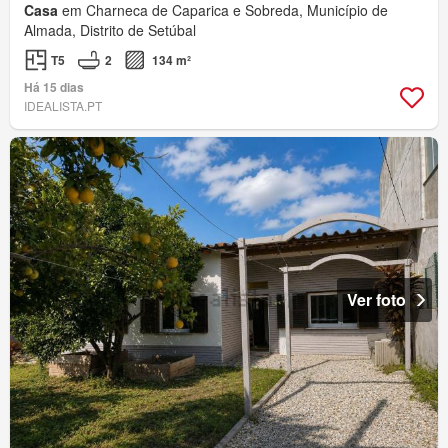
Casa
em Charneca de Caparica e Sobreda, Município de
Almada, Distrito de Setúbal
T5
2
134 m²
Há 15 dias
IDEALISTA.PT
Ver foto