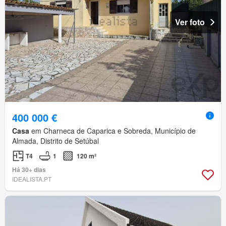
Ver foto
400 000 €
Casa
em Charneca de Caparica e Sobreda, Município de
Almada, Distrito de Setúbal
T4
1
120 m²
Há 30+ dias
IDEALISTA.PT