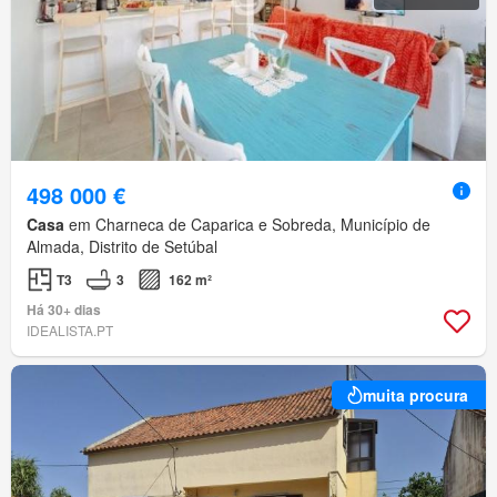
498 000 €
Casa
em Charneca de Caparica e Sobreda, Município de
Almada, Distrito de Setúbal
T3
3
162 m²
Há 30+ dias
IDEALISTA.PT
muita procura