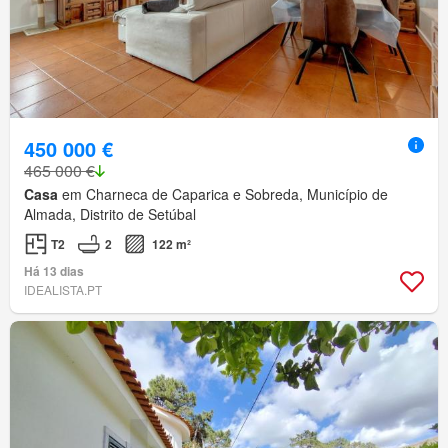
450 000 €
465 000 €
Casa
em Charneca de Caparica e Sobreda, Município de
Almada, Distrito de Setúbal
T2
2
122 m²
Há 13 dias
IDEALISTA.PT