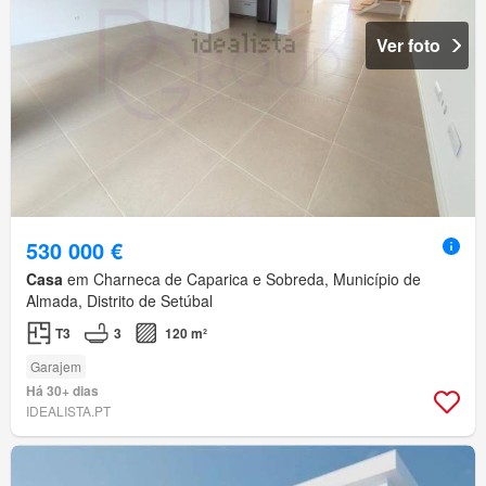
Ver foto
530 000 €
Casa
em Charneca de Caparica e Sobreda, Município de
Almada, Distrito de Setúbal
T3
3
120 m²
Garajem
Há 30+ dias
IDEALISTA.PT