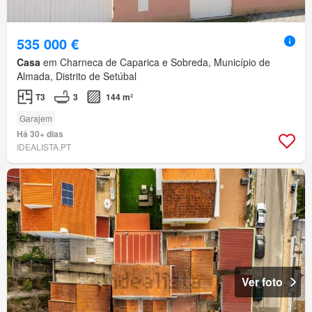
535 000 €
Casa
em Charneca de Caparica e Sobreda, Município de
Almada, Distrito de Setúbal
T3
3
144 m²
Garajem
Há 30+ dias
IDEALISTA.PT
Ver foto