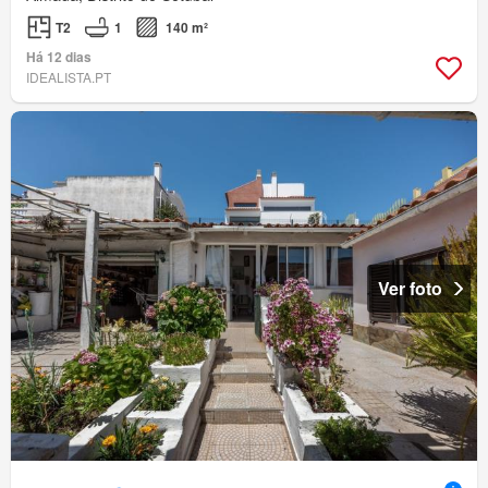
T2
1
140 m²
Há 12 dias
IDEALISTA.PT
Ver foto