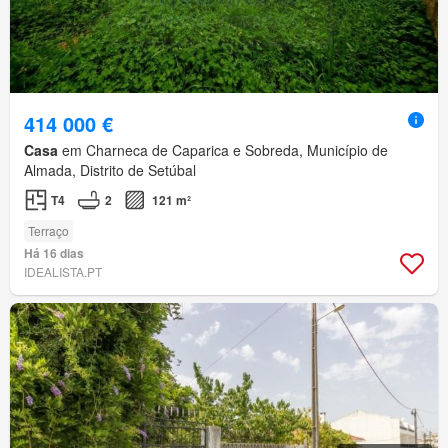
414 000 €
Casa
em Charneca de Caparica e Sobreda, Município de
Almada, Distrito de Setúbal
T4
2
121 m²
Terraço
Há 16 dias
IDEALISTA.PT