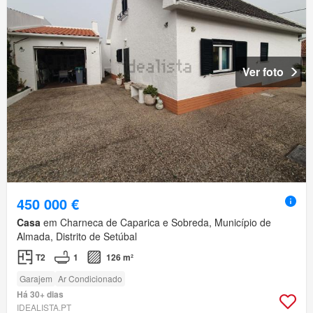
Ver foto
450 000 €
Casa
em Charneca de Caparica e Sobreda, Município de
Almada, Distrito de Setúbal
T2
1
126 m²
Garajem
Ar Condicionado
Há 30+ dias
IDEALISTA.PT