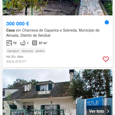
300 000 €
Casa
em Charneca de Caparica e Sobreda, Município de
Almada, Distrito de Setúbal
T2
1
87 m²
Garajem
Varanda
Jardim
Há 30+ dias
IDEALISTA.PT
Ver foto