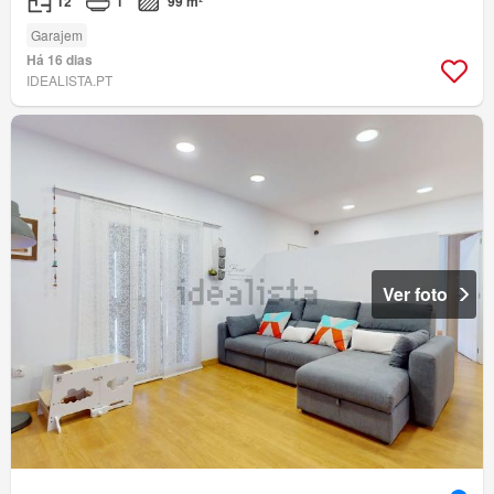
T2
1
99 m²
Garajem
Há 16 dias
IDEALISTA.PT
Ver foto