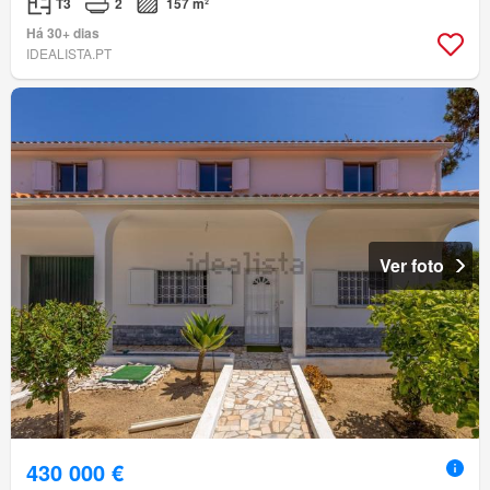
T3
2
157 m²
Há 30+ dias
IDEALISTA.PT
Ver foto
430 000 €