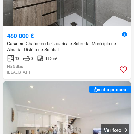
480 000 €
Casa
em Charneca de Caparica e Sobreda, Município de
Almada, Distrito de Setúbal
T3
3
150 m²
Há 3 dias
IDEALISTA.PT
muita procura
Ver foto