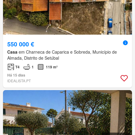
550 000 €
Casa
em Charneca de Caparica e Sobreda, Município de
Almada, Distrito de Setúbal
T4
1
119 m²
Há 15 dias
IDEALISTA.PT