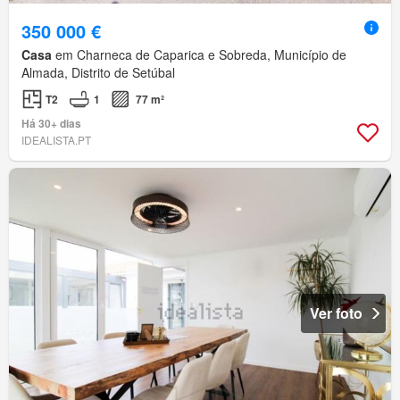
350 000 €
Casa
em Charneca de Caparica e Sobreda, Município de
Almada, Distrito de Setúbal
T2
1
77 m²
Há 30+ dias
IDEALISTA.PT
Ver foto