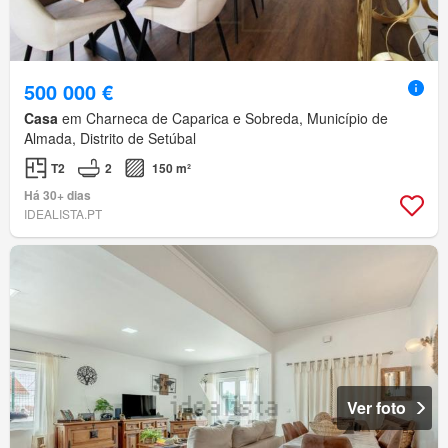
500 000 €
Casa
em Charneca de Caparica e Sobreda, Município de
Almada, Distrito de Setúbal
T2
2
150 m²
Há 30+ dias
IDEALISTA.PT
Ver foto