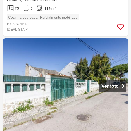
T3
3
114 m²
Cozinha equipada
Parcialmente mobiliado
Há 30+ dias
IDEALISTA.PT
Ver foto