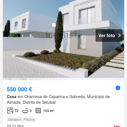
Ver foto
550 000 €
Casa
em Charneca de Caparica e Sobreda, Município de
Almada, Distrito de Setúbal
T2
2
124 m²
Garajem
Piscina
Há 24 dias