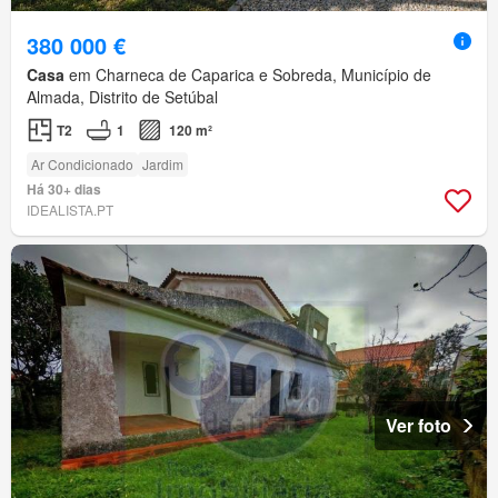
380 000 €
Casa
em Charneca de Caparica e Sobreda, Município de
Almada, Distrito de Setúbal
T2
1
120 m²
Ar Condicionado
Jardim
Há 30+ dias
IDEALISTA.PT
Ver foto