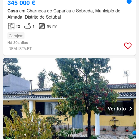
345 000 €
Casa
em Charneca de Caparica e Sobreda, Município de
Almada, Distrito de Setúbal
T2
1
98 m²
Garajem
Há 30+ dias
IDEALISTA.PT
Ver foto