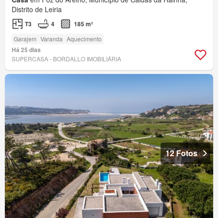
Distrito de Leiria
T3
4
185 m²
Garajem
Varanda
Aquecimento
Há 25 dias
SUPERCASA - BORDALLO IMOBILIÁRIA
12 Fotos