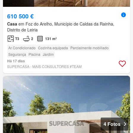
610 500 €
Casa
em Foz do Arelho, Município de Caldas da Rainha,
Distrito de Leiria
T3
2
131 m²
Ar Condicionado
Cozinha equipada
Parcialmente mobiliado
Segurança
Piscina
Jardim
Há 17 dias
SUPERCASA - MAIS CONSULTORES #TEAM
4 Fotos