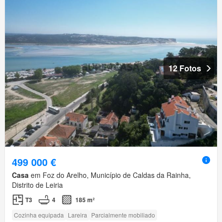
12 Fotos
499 000 €
Casa
em Foz do Arelho, Município de Caldas da Rainha,
Distrito de Leiria
T3
4
185 m²
Cozinha equipada
Lareira
Parcialmente mobiliado