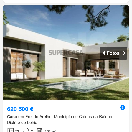
4 Fotos
620 500 €
Casa
em Foz do Arelho, Município de Caldas da Rainha,
Distrito de Leiria
T3
2
131 m²