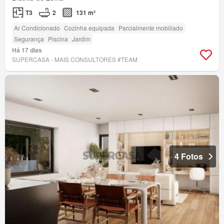
T3
2
131 m²
Ar Condicionado
Cozinha equipada
Parcialmente mobiliado
Segurança
Piscina
Jardim
Há 17 dias
SUPERCASA - MAIS CONSULTORES #TEAM
4 Fotos