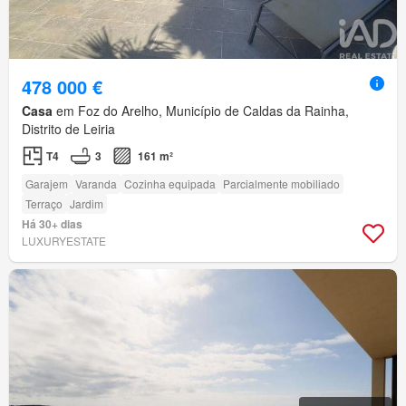
478 000 €
Casa
em Foz do Arelho, Município de Caldas da Rainha,
Distrito de Leiria
T4
3
161 m²
Garajem
Varanda
Cozinha equipada
Parcialmente mobiliado
Terraço
Jardim
Há 30+ dias
LUXURYESTATE