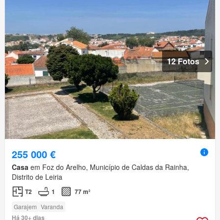
12 Fotos
255 000 €
Casa
em Foz do Arelho, Município de Caldas da Rainha,
Distrito de Leiria
T2
1
77 m²
Garajem
Varanda
Há 30+ dias