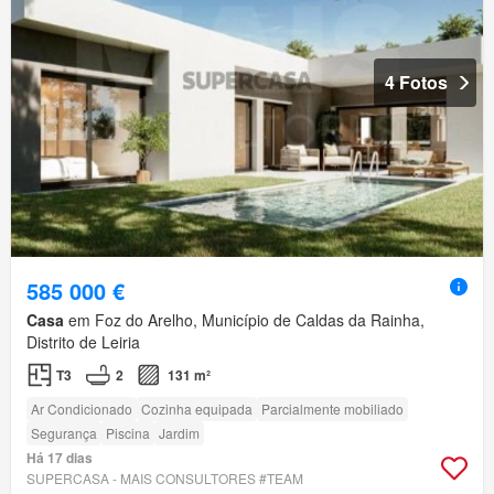
4 Fotos
585 000 €
Casa
em Foz do Arelho, Município de Caldas da Rainha,
Distrito de Leiria
T3
2
131 m²
Ar Condicionado
Cozinha equipada
Parcialmente mobiliado
Segurança
Piscina
Jardim
Há 17 dias
SUPERCASA - MAIS CONSULTORES #TEAM