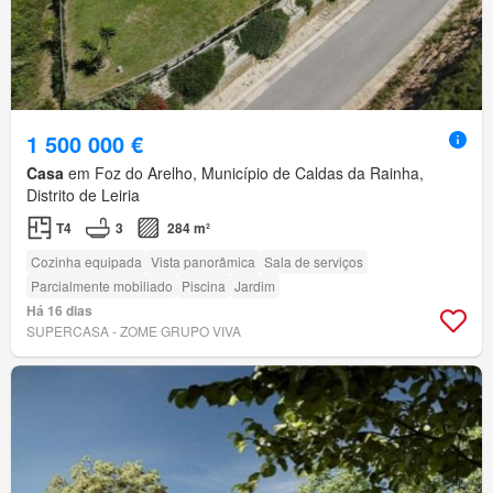
1 500 000 €
Casa
em Foz do Arelho, Município de Caldas da Rainha,
Distrito de Leiria
T4
3
284 m²
Cozinha equipada
Vista panorâmica
Sala de serviços
Parcialmente mobiliado
Piscina
Jardim
Há 16 dias
SUPERCASA - ZOME GRUPO VIVA