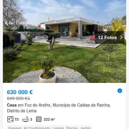
12 Fotos
630 000 €
649 000 €
Casa
em Foz do Arelho, Município de Caldas da Rainha,
Distrito de Leiria
T3
3
222 m²
Garajem
Ar Condicionado
Lareira
Piscina
Jardim