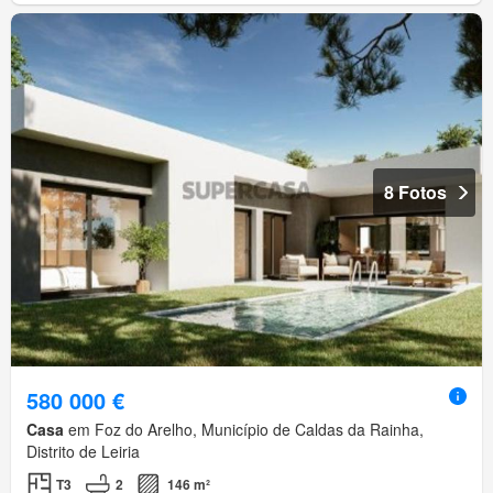
8 Fotos
580 000 €
Casa
em Foz do Arelho, Município de Caldas da Rainha,
Distrito de Leiria
T3
2
146 m²