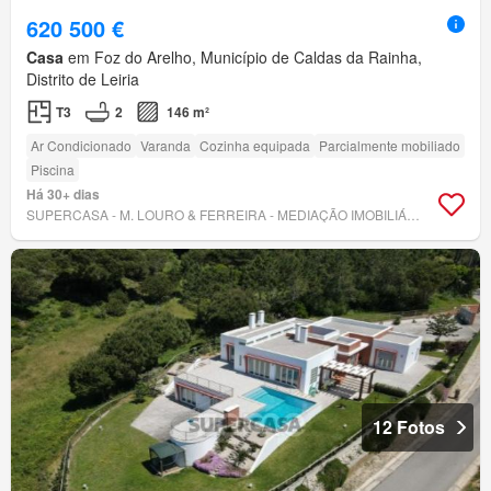
620 500 €
Casa
em Foz do Arelho, Município de Caldas da Rainha,
Distrito de Leiria
T3
2
146 m²
Ar Condicionado
Varanda
Cozinha equipada
Parcialmente mobiliado
Piscina
Há 30+ dias
SUPERCASA - M. LOURO & FERREIRA - MEDIAÇÃO IMOBILIÁRIA, LDA
12 Fotos