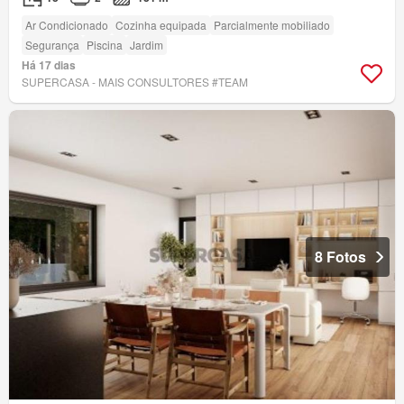
Ar Condicionado
Cozinha equipada
Parcialmente mobiliado
Segurança
Piscina
Jardim
Há 17 dias
SUPERCASA - MAIS CONSULTORES #TEAM
8 Fotos