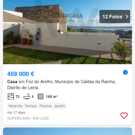
12 Fotos
459 000 €
Casa
em Foz do Arelho, Município de Caldas da Rainha,
Distrito de Leiria
T3
4
188 m²
Varanda
Terraço
Piscina
Jardim
Há 17 dias
SUPERCASA - KW LEAD