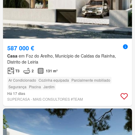
587 000 €
Casa
em Foz do Arelho, Município de Caldas da Rainha,
Distrito de Leiria
T3
2
131 m²
Ar Condicionado
Cozinha equipada
Parcialmente mobiliado
Segurança
Piscina
Jardim
Há 17 dias
SUPERCASA - MAIS CONSULTORES #TEAM