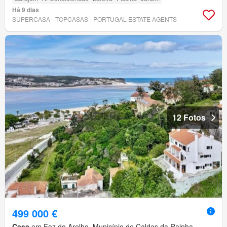
Há 9 dias
SUPERCASA - TOPCASAS - PORTUGAL ESTATE AGENTS
12 Fotos
499 000 €
Casa
em Foz do Arelho, Município de Caldas da Rainha,