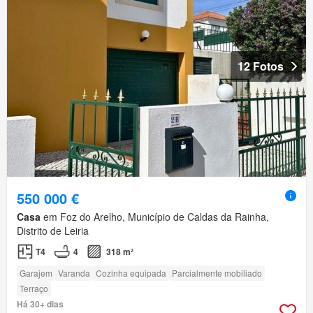
12 Fotos
550 000 €
Casa
em Foz do Arelho, Município de Caldas da Rainha,
Distrito de Leiria
T4
4
318 m²
Garajem
Varanda
Cozinha equipada
Parcialmente mobiliado
Terraço
Há 30+ dias