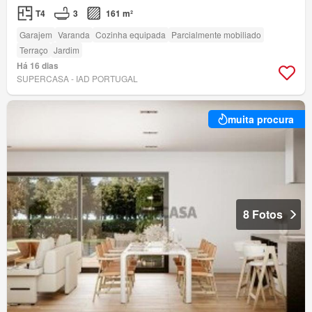
T4
3
161 m²
Garajem
Varanda
Cozinha equipada
Parcialmente mobiliado
Terraço
Jardim
Há 16 dias
SUPERCASA - IAD PORTUGAL
muita procura
8 Fotos