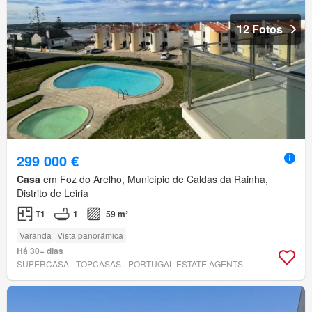
12 Fotos
299 000 €
Casa
em Foz do Arelho, Município de Caldas da Rainha,
Distrito de Leiria
T1
1
59 m²
Varanda
Vista panorâmica
Há 30+ dias
SUPERCASA - TOPCASAS - PORTUGAL ESTATE AGENTS