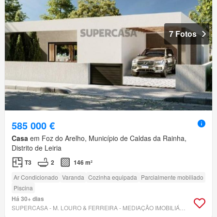
7 Fotos
585 000 €
Casa
em Foz do Arelho, Município de Caldas da Rainha,
Distrito de Leiria
T3
2
146 m²
Ar Condicionado
Varanda
Cozinha equipada
Parcialmente mobiliado
Piscina
Há 30+ dias
SUPERCASA - M. LOURO & FERREIRA - MEDIAÇÃO IMOBILIÁRIA, LDA