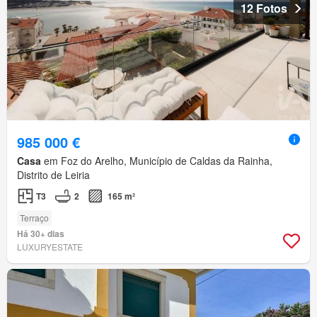
12 Fotos
985 000 €
Casa
em Foz do Arelho, Município de Caldas da Rainha,
Distrito de Leiria
T3
2
165 m²
Terraço
Há 30+ dias
LUXURYESTATE