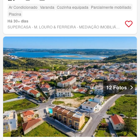
Ar Condicionado
Varanda
Cozinha equipada
Parcialmente mobiliado
Piscina
Há 30+ dias
SUPERCASA - M. LOURO & FERREIRA - MEDIAÇÃO IMOBILIÁRIA, LDA
12 Fotos