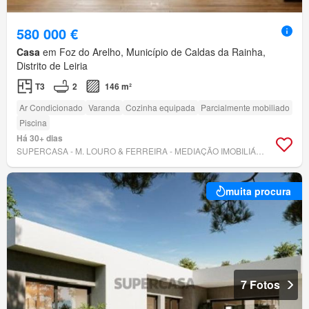
580 000 €
Casa
em Foz do Arelho, Município de Caldas da Rainha,
Distrito de Leiria
T3
2
146 m²
Ar Condicionado
Varanda
Cozinha equipada
Parcialmente mobiliado
Piscina
Há 30+ dias
SUPERCASA - M. LOURO & FERREIRA - MEDIAÇÃO IMOBILIÁRIA, LDA
muita procura
7 Fotos