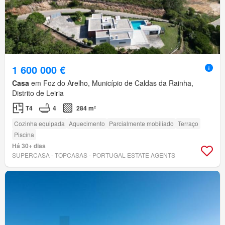
1 600 000 €
Casa
em Foz do Arelho, Município de Caldas da Rainha,
Distrito de Leiria
T4
4
284 m²
Cozinha equipada
Aquecimento
Parcialmente mobiliado
Terraço
Piscina
Há 30+ dias
SUPERCASA - TOPCASAS - PORTUGAL ESTATE AGENTS