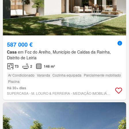
587 000 €
Casa
em Foz do Arelho, Município de Caldas da Rainha,
Distrito de Leiria
T3
2
146 m²
Ar Condicionado
Varanda
Cozinha equipada
Parcialmente mobiliado
Piscina
Há 30+ dias
SUPERCASA - M. LOURO & FERREIRA - MEDIAÇÃO IMOBILIÁRIA, LDA