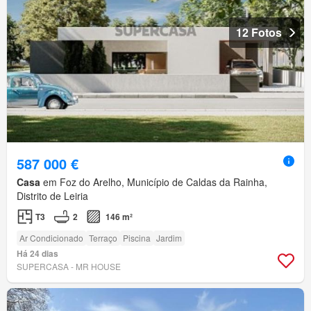
12 Fotos
587 000 €
Casa
em Foz do Arelho, Município de Caldas da Rainha,
Distrito de Leiria
T3
2
146 m²
Ar Condicionado
Terraço
Piscina
Jardim
Há 24 dias
SUPERCASA - MR HOUSE