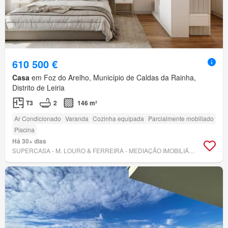
610 500 €
Casa
em Foz do Arelho, Município de Caldas da Rainha,
Distrito de Leiria
T3
2
146 m²
Ar Condicionado
Varanda
Cozinha equipada
Parcialmente mobiliado
Piscina
Há 30+ dias
SUPERCASA - M. LOURO & FERREIRA - MEDIAÇÃO IMOBILIÁRIA, LDA