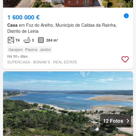
1 600 000 €
Casa
em Foz do Arelho, Município de Caldas da Rainha,
Distrito de Leiria
T4
3
284 m²
Garajem
Piscina
Jardim
Há 30+ dias
SUPERCASA - BONAM´S - REAL ESTATE
12 Fotos