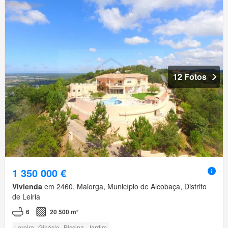
12 Fotos
1 350 000 €
Vivienda
em 2460, Maiorga, Município de Alcobaça, Distrito
de Leiria
6
20 500 m²
Lareira
Ginásio
Piscina
Jardim