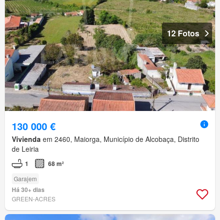
12 Fotos
130 000 €
Vivienda
em 2460, Maiorga, Município de Alcobaça, Distrito
de Leiria
1
68 m²
Garajem
Há 30+ dias
GREEN-ACRES