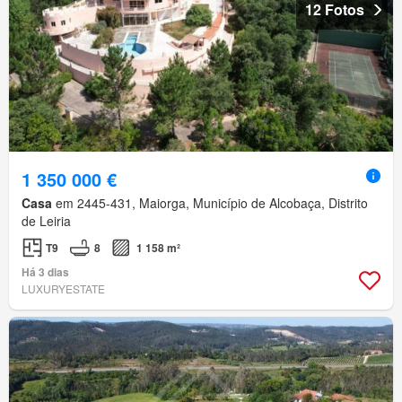
12 Fotos
1 350 000 €
Casa
em 2445-431, Maiorga, Município de Alcobaça, Distrito
de Leiria
T9
8
1 158 m²
Há 3 dias
LUXURYESTATE