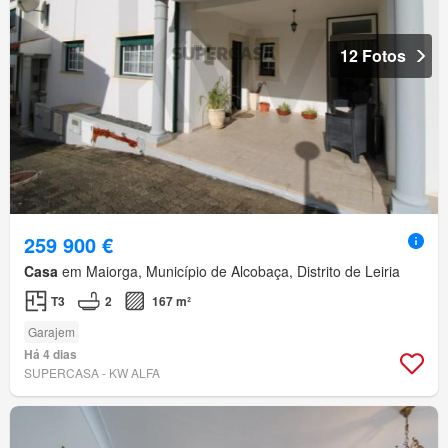
12 Fotos
259 900 €
Casa
em Maiorga, Município de Alcobaça, Distrito de Leiria
T3
2
167 m²
Garajem
Há 4 dias
SUPERCASA - KW ALFA