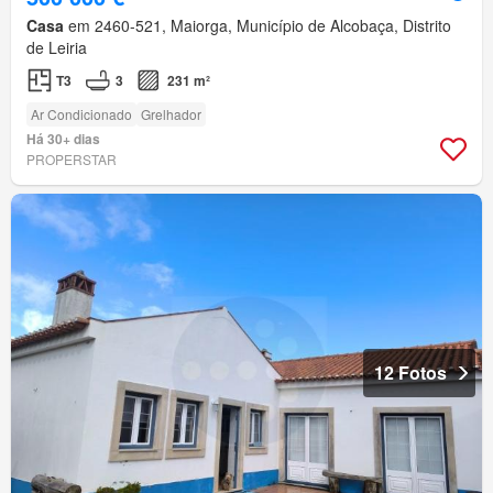
Casa
em 2460-521, Maiorga, Município de Alcobaça, Distrito
de Leiria
T3
3
231 m²
Ar Condicionado
Grelhador
Há 30+ dias
PROPERSTAR
12 Fotos