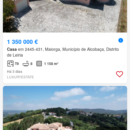
1 350 000 €
Casa
em 2445-431, Maiorga, Município de Alcobaça, Distrito
de Leiria
T9
8
1 158 m²
Há 3 dias
LUXURYESTATE