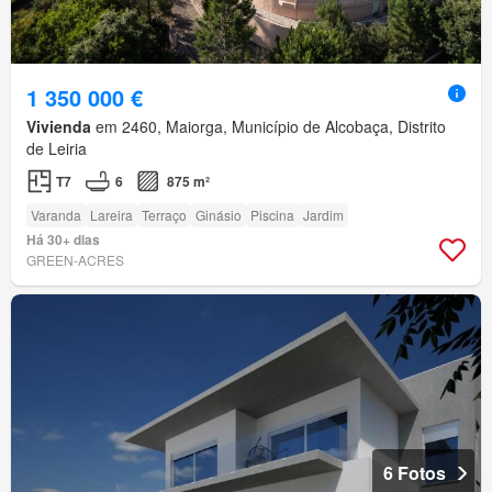
1 350 000 €
Vivienda
em 2460, Maiorga, Município de Alcobaça, Distrito
de Leiria
T7
6
875 m²
Varanda
Lareira
Terraço
Ginásio
Piscina
Jardim
Há 30+ dias
GREEN-ACRES
6 Fotos