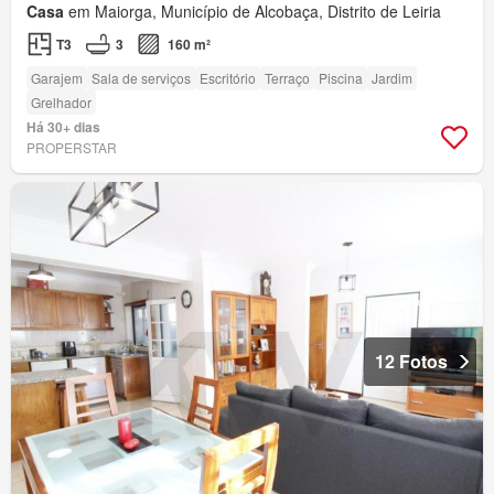
Casa
em Maiorga, Município de Alcobaça, Distrito de Leiria
T3
3
160 m²
Garajem
Sala de serviços
Escritório
Terraço
Piscina
Jardim
Grelhador
Há 30+ dias
PROPERSTAR
12 Fotos