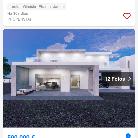
Lareira
Ginásio
Piscina
Jardim
Há 30+ dias
PROPERSTAR
12 Fotos
500 000 €