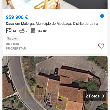
259 900 €
Casa
em Maiorga, Município de Alcobaça, Distrito de Leiria
T3
2
167 m²
Garajem
Há 4 dias
PROPERSTAR
2 Fotos