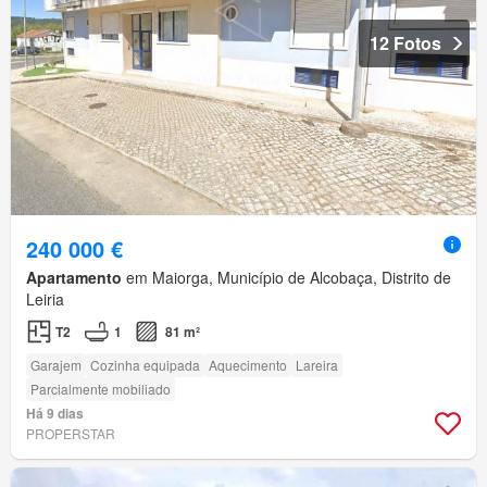
12 Fotos
240 000 €
Apartamento
em Maiorga, Município de Alcobaça, Distrito de
Leiria
T2
1
81 m²
Garajem
Cozinha equipada
Aquecimento
Lareira
Parcialmente mobiliado
Há 9 dias
PROPERSTAR