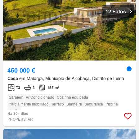
12 Fotos
450 000 €
Casa
em Maiorga, Município de Alcobaça, Distrito de Leiria
T3
3
155 m²
Garajem
Ar Condicionado
Cozinha equipada
Parcialmente mobiliado
Terraço
Banheira
Segurança
Piscina
Jardim
Há 30+ dias
PROPERSTAR