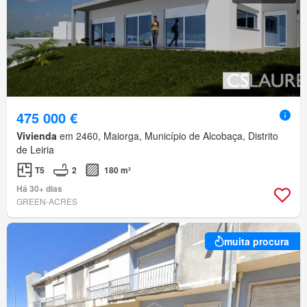
475 000 €
Vivienda
em 2460, Maiorga, Município de Alcobaça, Distrito
de Leiria
T5
2
180 m²
Há 30+ dias
GREEN-ACRES
muita procura