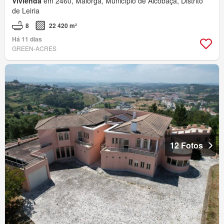
Vivienda
em 2460, Maiorga, Município de Alcobaça, Distrito
de Leiria
8
22 420 m²
Há 11 dias
GREEN-ACRES
12 Fotos