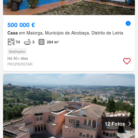
500 000 €
Casa
em Maiorga, Município de Alcobaça, Distrito de Leiria
T4
3
284 m²
Grelhador
Há 30+ dias
PROPERSTAR
12 Fotos