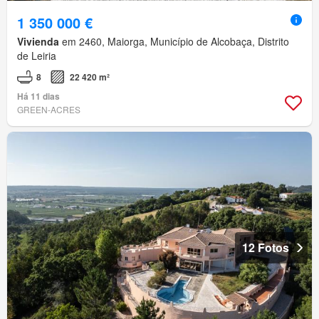
1 350 000 €
Vivienda
em 2460, Maiorga, Município de Alcobaça, Distrito
de Leiria
8
22 420 m²
Há 11 dias
GREEN-ACRES
12 Fotos