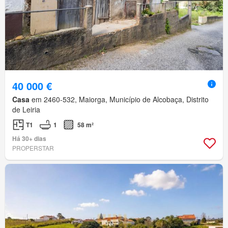
40 000 €
Casa
em 2460-532, Maiorga, Município de Alcobaça, Distrito
de Leiria
T1
1
58 m²
Há 30+ dias
PROPERSTAR