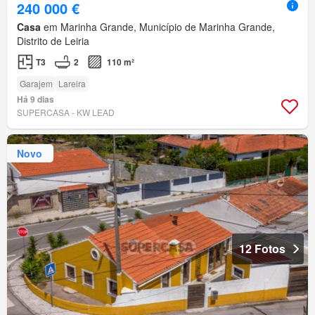
240 000 €
Casa
em Marinha Grande, Município de Marinha Grande,
Distrito de Leiria
T3
2
110 m²
Garajem
Lareira
Há 9 dias
SUPERCASA - KW LEAD
Novo
12 Fotos