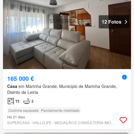
12 Fotos
165 000 €
Casa
em Marinha Grande, Município de Marinha Grande,
Distrito de Leiria
T3
2
Cozinha equipada
Parcialmente mobiliado
Há 21 dias
SUPERCASA - HALL2LIFE - MEDIAÇÃO E CONSULTORIA IMOBILIÁRIA, LDA