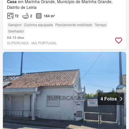
Casa
em Marinha Grande, Município de Marinha Grande,
Distrito de Leiria
T2
2
164 m²
Garajem
Cozinha equipada
Parcialmente mobiliado
Terraço
Grelhador
Há 13 dias
SUPERCASA - IAD PORTUGAL
4 Fotos