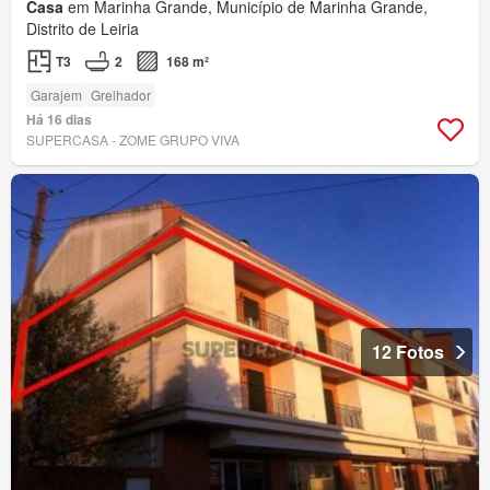
Casa
em Marinha Grande, Município de Marinha Grande,
Distrito de Leiria
T3
2
168 m²
Garajem
Grelhador
Há 16 dias
SUPERCASA - ZOME GRUPO VIVA
12 Fotos