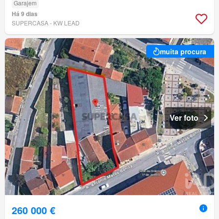
Garajem
Há 9 dias
SUPERCASA - KW LEAD
muita procura
Ver foto
260 000 €