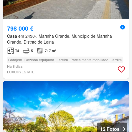
798 000 €
Casa
em 2430-, Marinha Grande, Município de Marinha
Grande, Distrito de Leiria
T4
5
717 m²
Garajem
Cozinha equipada
Lareira
Parcialmente mobiliado
Jardim
Há 8 dias
LUXURYESTATE
12 Fotos