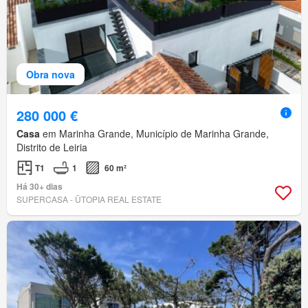
Obra nova
280 000 €
Casa
em Marinha Grande, Município de Marinha Grande,
Distrito de Leiria
T1
1
60 m²
Há 30+ dias
SUPERCASA - ŪTOPIA REAL ESTATE