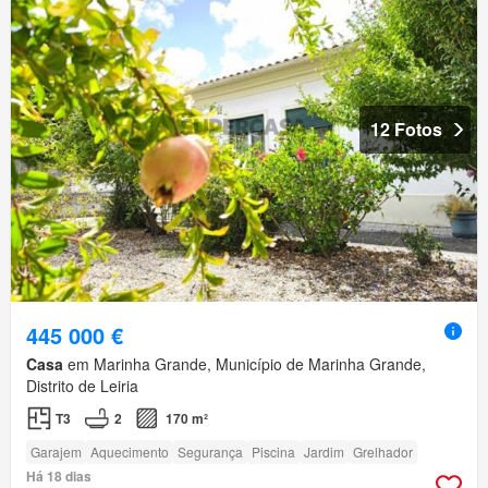
12 Fotos
445 000 €
Casa
em Marinha Grande, Município de Marinha Grande,
Distrito de Leiria
T3
2
170 m²
Garajem
Aquecimento
Segurança
Piscina
Jardim
Grelhador
Há 18 dias