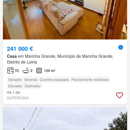
241 000 €
Casa
em Marinha Grande, Município de Marinha Grande,
Distrito de Leiria
T2
2
120 m²
Garajem
Varanda
Cozinha equipada
Parcialmente mobiliado
Elevador
Grelhador
Há 1 dia
SUPERCASA