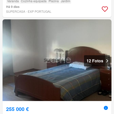
Varanda
Cozinha equipada
Piscina
Jardim
Há 9 dias
SUPERCASA - EXP PORTUGAL
12 Fotos
255 000 €