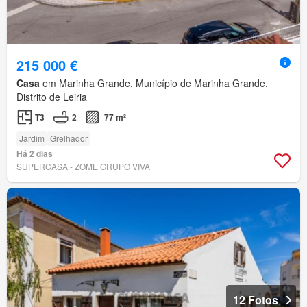
215 000 €
Casa
em Marinha Grande, Município de Marinha Grande,
Distrito de Leiria
T3
2
77 m²
Jardim
Grelhador
Há 2 dias
SUPERCASA - ZOME GRUPO VIVA
12 Fotos