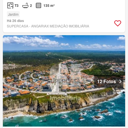
T3
2
135 m²
Jardim
Há 26 dias
SUPERCASA - ANGARIAX MEDIAÇÃO IMOBILIÁRIA
12 Fotos