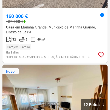
160 000 €
187 000 €
Casa
em Marinha Grande, Município de Marinha Grande,
Distrito de Leiria
T2
2
46 m²
Garajem
Lareira
Há 3 dias
SUPERCASA - 1º ABRIGO - MEDIAÇÃO IMOBILIÁRIA, UNIPESSOAL, LDA.
Novo
12 Fotos