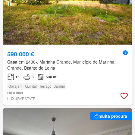
590 000 €
Casa
em 2430-, Marinha Grande, Município de Marinha
Grande, Distrito de Leiria
T5
3
538 m²
Garajem
Quintal
Terraço
Jardim
Há 8 dias
LUXURYESTATE
muita procura