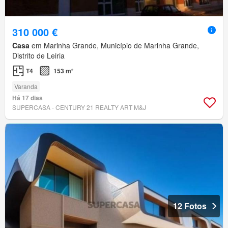
310 000 €
Casa
em Marinha Grande, Município de Marinha Grande,
Distrito de Leiria
T4
153 m²
Varanda
Há 17 dias
SUPERCASA - CENTURY 21 REALTY ART M&J
12 Fotos