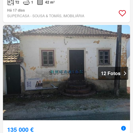
T2
1
42 m²
Há 17 dias
SUPERCASA - SOUSA & TOMÁS, IMOBILIÁRIA
12 Fotos
135 000 €