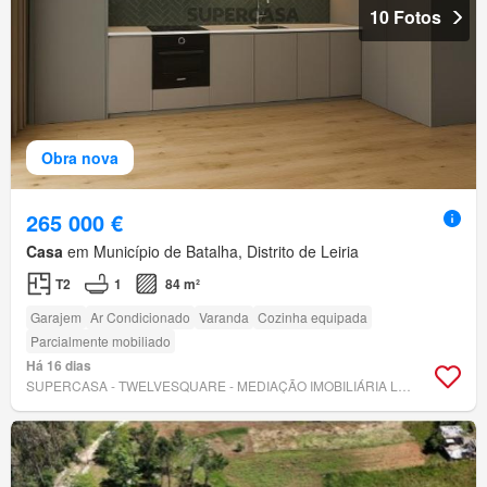
10 Fotos
Obra nova
265 000 €
Casa
em Município de Batalha, Distrito de Leiria
T2
1
84 m²
Garajem
Ar Condicionado
Varanda
Cozinha equipada
Parcialmente mobiliado
Há 16 dias
SUPERCASA - TWELVESQUARE - MEDIAÇÃO IMOBILIÁRIA LDA.