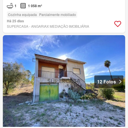
1
1 058 m²
Cozinha equipada
Parcialmente mobiliado
Há 25 dias
SUPERCASA - ANGARIAX MEDIAÇÃO IMOBILIÁRIA
12 Fotos