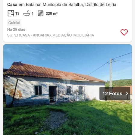
Casa
em Batalha, Município de Batalha, Distrito de Leiria
T3
1
228 m²
Quintal
Há 25 dias
SUPERCASA - ANGARIAX MEDIAÇÃO IMOBILIÁRIA
12 Fotos