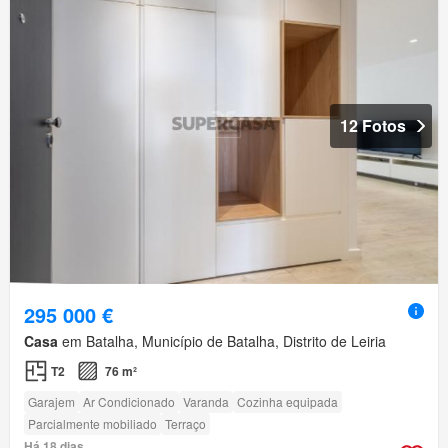
12 Fotos
295 000 €
Casa
em Batalha, Município de Batalha, Distrito de Leiria
T2
76 m²
Garajem
Ar Condicionado
Varanda
Cozinha equipada
Parcialmente mobiliado
Terraço
Há 18 dias