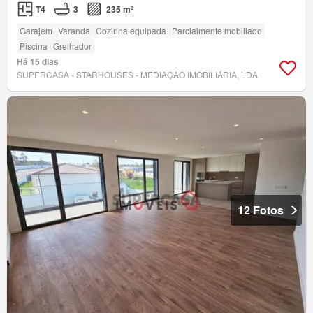
T4
3
235 m²
Garajem
Varanda
Cozinha equipada
Parcialmente mobiliado
Piscina
Grelhador
Há 15 dias
SUPERCASA - STARHOUSES - MEDIAÇÃO IMOBILIÁRIA, LDA
12 Fotos