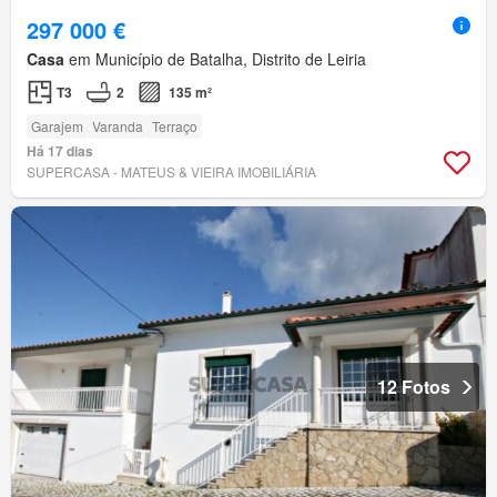
297 000 €
Casa
em Município de Batalha, Distrito de Leiria
T3
2
135 m²
Garajem
Varanda
Terraço
Há 17 dias
SUPERCASA - MATEUS & VIEIRA IMOBILIÁRIA
12 Fotos