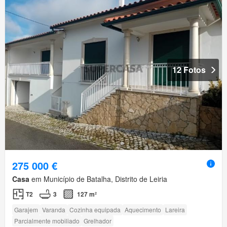
12 Fotos
275 000 €
Casa
em Município de Batalha, Distrito de Leiria
T2
3
127 m²
Garajem
Varanda
Cozinha equipada
Aquecimento
Lareira
Parcialmente mobiliado
Grelhador