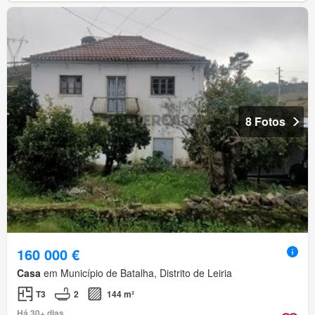
8 Fotos
160 000 €
Casa
em Município de Batalha, Distrito de Leiria
T3
2
144 m²
Há 30+ dias