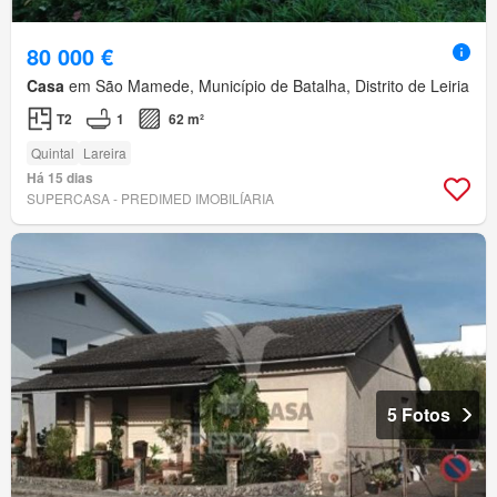
80 000 €
Casa
em São Mamede, Município de Batalha, Distrito de Leiria
T2
1
62 m²
Quintal
Lareira
Há 15 dias
SUPERCASA - PREDIMED IMOBILÍARIA
5 Fotos