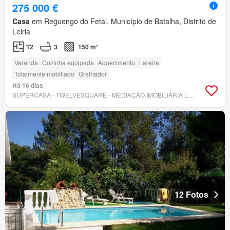
275 000 €
Casa
em Reguengo do Fetal, Município de Batalha, Distrito de
Leiria
T2
3
150 m²
Varanda
Cozinha equipada
Aquecimento
Lareira
Totalmente mobiliado
Grelhador
Há 16 dias
SUPERCASA - TWELVESQUARE - MEDIAÇÃO IMOBILIÁRIA LDA.
12 Fotos