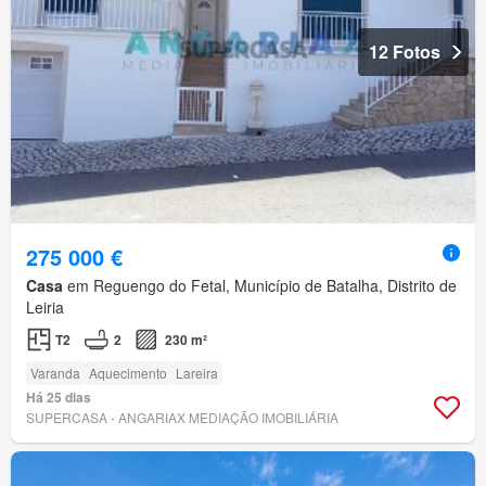
12 Fotos
275 000 €
Casa
em Reguengo do Fetal, Município de Batalha, Distrito de
Leiria
T2
2
230 m²
Varanda
Aquecimento
Lareira
Há 25 dias
SUPERCASA - ANGARIAX MEDIAÇÃO IMOBILIÁRIA