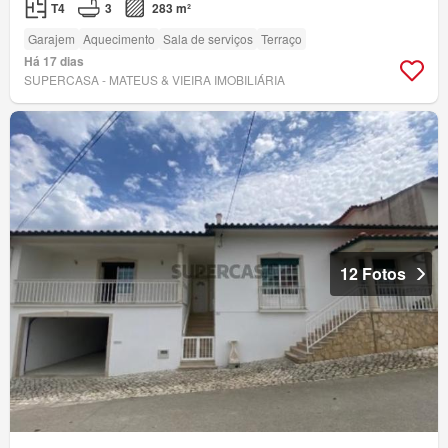
T4
3
283 m²
Garajem
Aquecimento
Sala de serviços
Terraço
Há 17 dias
SUPERCASA - MATEUS & VIEIRA IMOBILIÁRIA
12 Fotos