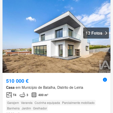
12 Fotos
510 000 €
Casa
em Município de Batalha, Distrito de Leiria
T4
3
400 m²
Garajem
Varanda
Cozinha equipada
Parcialmente mobiliado
Banheira
Jardim
Grelhador