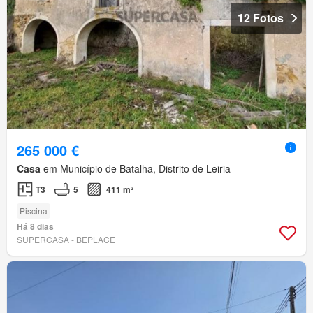
12 Fotos
265 000 €
Casa
em Município de Batalha, Distrito de Leiria
T3
5
411 m²
Piscina
Há 8 dias
SUPERCASA - BEPLACE