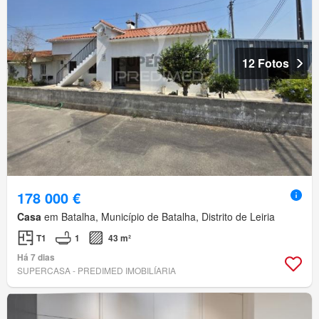
12 Fotos
178 000 €
Casa
em Batalha, Município de Batalha, Distrito de Leiria
T1
1
43 m²
Há 7 dias
SUPERCASA - PREDIMED IMOBILÍARIA