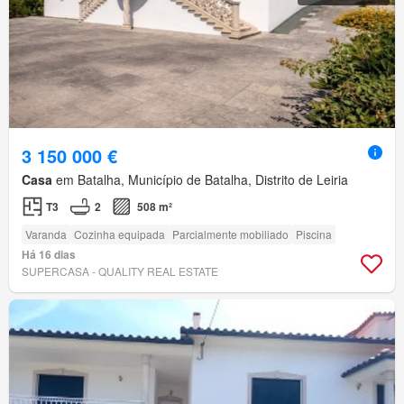
3 150 000 €
Casa
em Batalha, Município de Batalha, Distrito de Leiria
T3
2
508 m²
Varanda
Cozinha equipada
Parcialmente mobiliado
Piscina
Há 16 dias
SUPERCASA - QUALITY REAL ESTATE