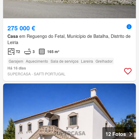
275 000 €
Casa
em Reguengo do Fetal, Município de Batalha, Distrito de
Leiria
T2
3
165 m²
Garajem
Aquecimento
Sala de serviços
Lareira
Grelhador
Há 16 dias
SUPERCASA - SAFTI PORTUGAL
12 Fotos