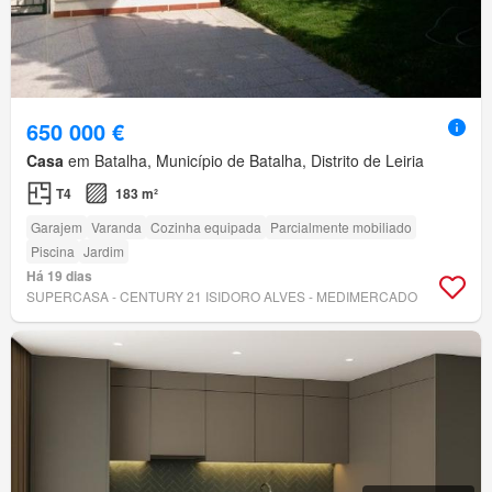
650 000 €
Casa
em Batalha, Município de Batalha, Distrito de Leiria
T4
183 m²
Garajem
Varanda
Cozinha equipada
Parcialmente mobiliado
Piscina
Jardim
Há 19 dias
SUPERCASA - CENTURY 21 ISIDORO ALVES - MEDIMERCADO