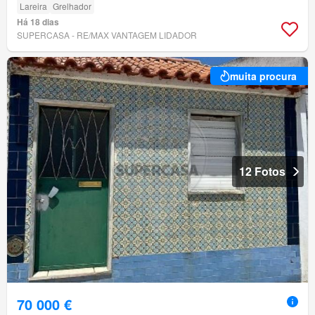
Lareira
Grelhador
Há 18 dias
SUPERCASA - RE/MAX VANTAGEM LIDADOR
muita procura
12 Fotos
70 000 €