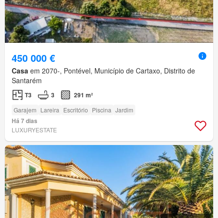
450 000 €
Casa
em 2070-, Pontével, Município de Cartaxo, Distrito de
Santarém
T3
3
291 m²
Garajem
Lareira
Escritório
Piscina
Jardim
Há 7 dias
LUXURYESTATE