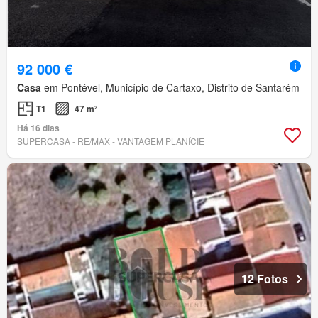
92 000 €
Casa
em Pontével, Município de Cartaxo, Distrito de Santarém
T1
47 m²
Há 16 dias
SUPERCASA - RE/MAX - VANTAGEM PLANÍCIE
12 Fotos