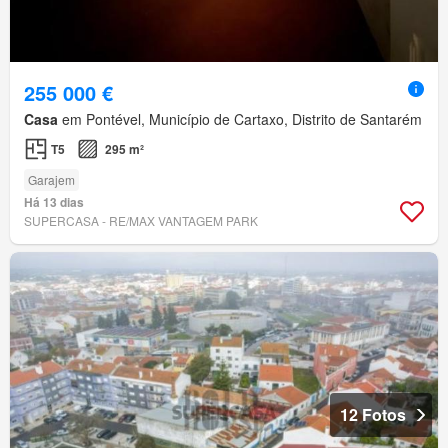
255 000 €
Casa
em Pontével, Município de Cartaxo, Distrito de Santarém
T5
295 m²
Garajem
Há 13 dias
SUPERCASA - RE/MAX VANTAGEM PARK
12 Fotos