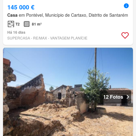
145 000 €
Casa
em Pontével, Município de Cartaxo, Distrito de Santarém
T2
81 m²
Há 16 dias
SUPERCASA - RE/MAX - VANTAGEM PLANÍCIE
12 Fotos