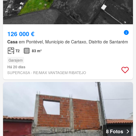
126 000 €
Casa
em Pontével, Município de Cartaxo, Distrito de Santarém
T2
83 m²
Garajem
Há 20 dias
SUPERCASA - RE/MAX VANTAGEM RIBATEJO
8 Fotos