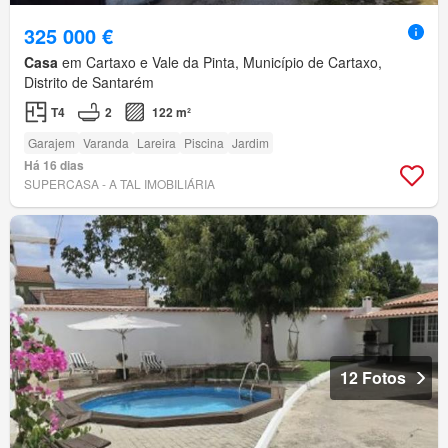
325 000 €
Casa
em Cartaxo e Vale da Pinta, Município de Cartaxo,
Distrito de Santarém
T4
2
122 m²
Garajem
Varanda
Lareira
Piscina
Jardim
Há 16 dias
SUPERCASA - A TAL IMOBILIÁRIA
12 Fotos