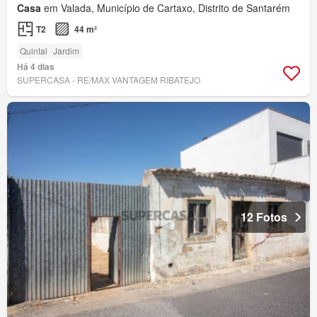
Casa
em Valada, Município de Cartaxo, Distrito de Santarém
T2
44 m²
Quintal
Jardim
Há 4 dias
SUPERCASA - RE/MAX VANTAGEM RIBATEJO
12 Fotos