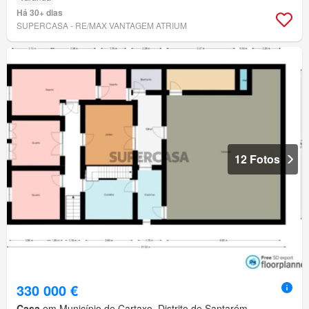
Há 30+ dias
SUPERCASA - RE/MAX VANTAGEM ATRIUM
12 Fotos
330 000 €
Casa
em Município de Cartaxo, Distrito de Santarém