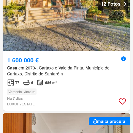
12 Fotos
1 600 000 €
Casa
em 2070-, Cartaxo e Vale da Pinta, Município de
Cartaxo, Distrito de Santarém
T7
6
686 m²
Varanda
Jardim
Há 7 dias
LUXURYESTATE
muita procura