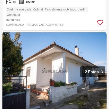
T4
122 m²
Cozinha equipada
Quintal
Parcialmente mobiliado
Jardim
Grelhador
Há 28 dias
SUPERCASA - RE/MAX VANTAGEM MAIOR
12 Fotos