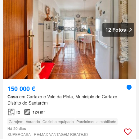
12 Fotos
150 000 €
Casa
em Cartaxo e Vale da Pinta, Município de Cartaxo,
Distrito de Santarém
T2
124 m²
Garajem
Varanda
Cozinha equipada
Parcialmente mobiliado
Há 20 dias
SUPERCASA - RE/MAX VANTAGEM RIBATEJO