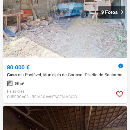
9 Fotos
80 000 €
Casa
em Pontével, Município de Cartaxo, Distrito de Santarém
58 m²
Há 28 dias
SUPERCASA - RE/MAX VANTAGEM MAIOR