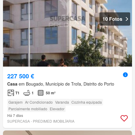
10 Fotos
227 500 €
Casa
em Bougado, Município de Trofa, Distrito do Porto
T1
1
50 m²
Garajem
Ar Condicionado
Varanda
Cozinha equipada
Parcialmente mobiliado
Elevador
Há 7 dias
SUPERCASA - PREDIMED IMOBILÍARIA