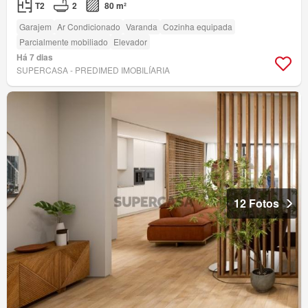
T2
2
80 m²
Garajem
Ar Condicionado
Varanda
Cozinha equipada
Parcialmente mobiliado
Elevador
Há 7 dias
SUPERCASA - PREDIMED IMOBILÍARIA
12 Fotos