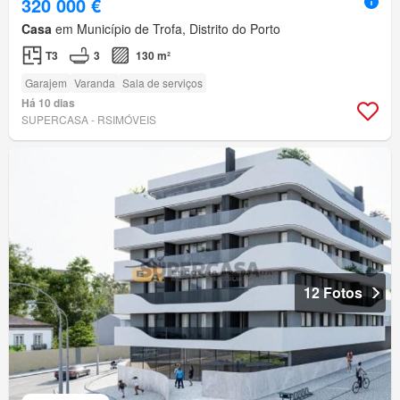
320 000 €
Casa
em Município de Trofa, Distrito do Porto
T3
3
130 m²
Garajem
Varanda
Sala de serviços
Há 10 dias
SUPERCASA - RSIMÓVEIS
12 Fotos