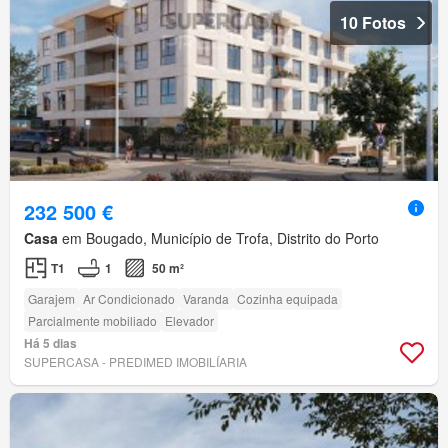
10 Fotos
232 500 €
Casa
em Bougado, Município de Trofa, Distrito do Porto
T1
1
50 m²
Garajem
Ar Condicionado
Varanda
Cozinha equipada
Parcialmente mobiliado
Elevador
Há 5 dias
SUPERCASA - PREDIMED IMOBILÍARIA