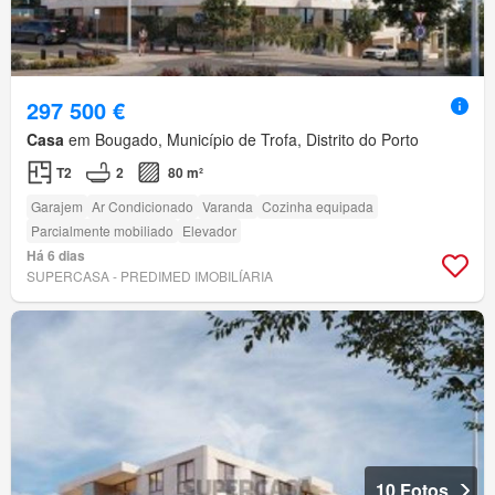
297 500 €
Casa
em Bougado, Município de Trofa, Distrito do Porto
T2
2
80 m²
Garajem
Ar Condicionado
Varanda
Cozinha equipada
Parcialmente mobiliado
Elevador
Há 6 dias
SUPERCASA - PREDIMED IMOBILÍARIA
10 Fotos