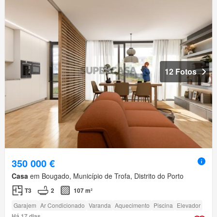
12 Fotos
350 000 €
Casa
em Bougado, Município de Trofa, Distrito do Porto
T3
2
107 m²
Garajem
Ar Condicionado
Varanda
Aquecimento
Piscina
Elevador
Há 17 dias