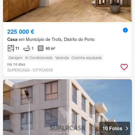
225 000 €
Casa
em Município de Trofa, Distrito do Porto
T1
1
65 m²
Garajem
Ar Condicionado
Varanda
Cozinha equipada
Há 14 dias
SUPERCASA - CITYCASAS
10 Fotos