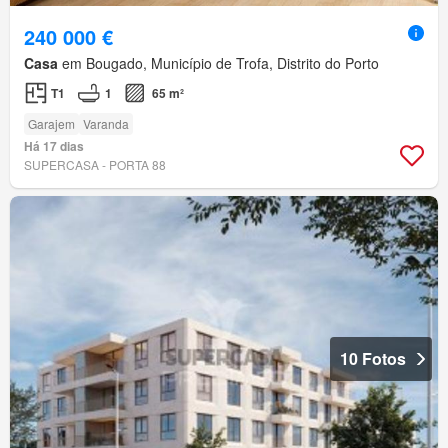
240 000 €
Casa
em Bougado, Município de Trofa, Distrito do Porto
T1
1
65 m²
Garajem
Varanda
Há 17 dias
SUPERCASA - PORTA 88
10 Fotos