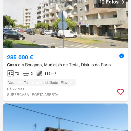
12 Fotos
285 000 €
Casa
em Bougado, Município de Trofa, Distrito do Porto
T3
2
119 m²
Varanda
Totalmente mobiliado
Elevador
Há 22 dias
SUPERCASA - PORTA ABERTA