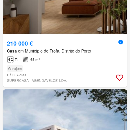
210 000 €
Casa
em Município de Trofa, Distrito do Porto
T1
65 m²
Garajem
Há 30+ dias
SUPERCASA - AGENDAVELOZ, LDA.