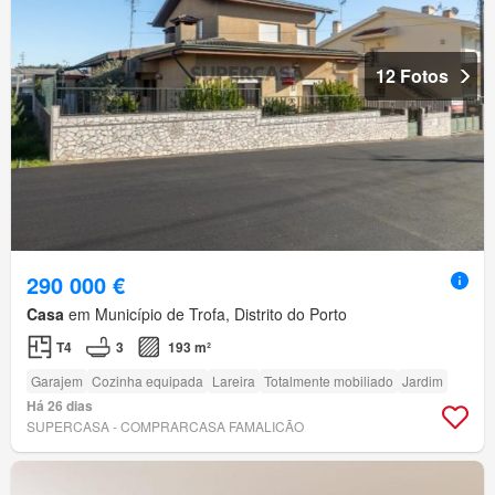
12 Fotos
290 000 €
Casa
em Município de Trofa, Distrito do Porto
T4
3
193 m²
Garajem
Cozinha equipada
Lareira
Totalmente mobiliado
Jardim
Há 26 dias
SUPERCASA - COMPRARCASA FAMALICÃO