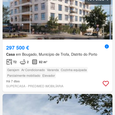
297 500 €
Casa
em Bougado, Município de Trofa, Distrito do Porto
T2
2
82 m²
Garajem
Ar Condicionado
Varanda
Cozinha equipada
Parcialmente mobiliado
Elevador
Há 7 dias
SUPERCASA - PREDIMED IMOBILÍARIA