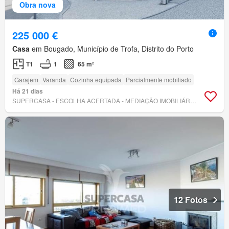
Obra nova
225 000 €
Casa
em Bougado, Município de Trofa, Distrito do Porto
T1
1
65 m²
Garajem
Varanda
Cozinha equipada
Parcialmente mobiliado
Há 21 dias
SUPERCASA - ESCOLHA ACERTADA - MEDIAÇÃO IMOBILIÁRIA, LDA
12 Fotos