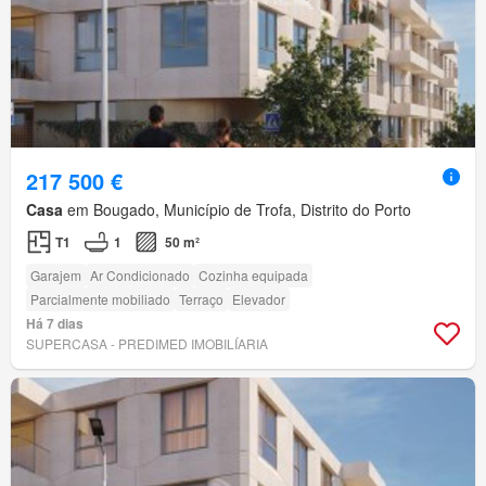
217 500 €
Casa
em Bougado, Município de Trofa, Distrito do Porto
T1
1
50 m²
Garajem
Ar Condicionado
Cozinha equipada
Parcialmente mobiliado
Terraço
Elevador
Há 7 dias
SUPERCASA - PREDIMED IMOBILÍARIA