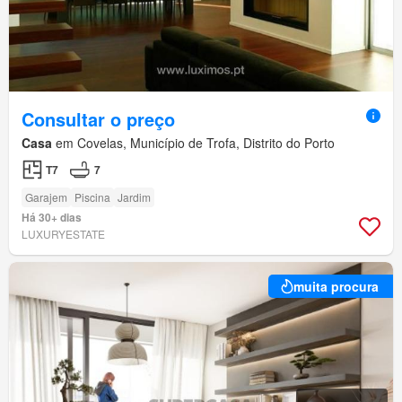
Consultar o preço
Casa
em Covelas, Município de Trofa, Distrito do Porto
T7
7
Garajem
Piscina
Jardim
Há 30+ dias
LUXURYESTATE
muita procura