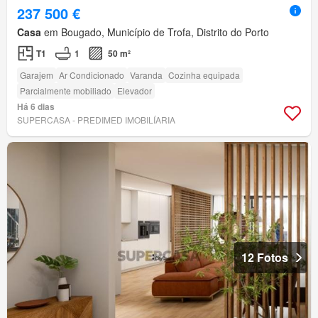
237 500 €
Casa
em Bougado, Município de Trofa, Distrito do Porto
T1
1
50 m²
Garajem
Ar Condicionado
Varanda
Cozinha equipada
Parcialmente mobiliado
Elevador
Há 6 dias
SUPERCASA - PREDIMED IMOBILÍARIA
12 Fotos