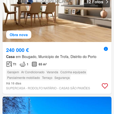
12 Fotos
Obra nova
240 000 €
Casa
em Bougado, Município de Trofa, Distrito do Porto
T1
1
65 m²
Garajem
Ar Condicionado
Varanda
Cozinha equipada
Parcialmente mobiliado
Terraço
Segurança
Há 16 dias
SUPERCASA - RODOLFO NATÁRIO - CASAS SÃO PAIXÕES