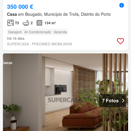
350 000 €
Casa
em Bougado, Município de Trofa, Distrito do Porto
T3
2
134 m²
Garajem
Ar Condicionado
Varanda
Há 16 dias
SUPERCASA - PREDIMED IMOBILÍARIA
7 Fotos