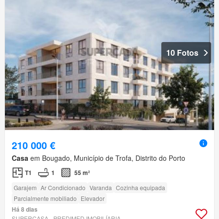
10 Fotos
210 000 €
Casa
em Bougado, Município de Trofa, Distrito do Porto
T1
1
55 m²
Garajem
Ar Condicionado
Varanda
Cozinha equipada
Parcialmente mobiliado
Elevador
Há 8 dias
SUPERCASA - PREDIMED IMOBILÍARIA