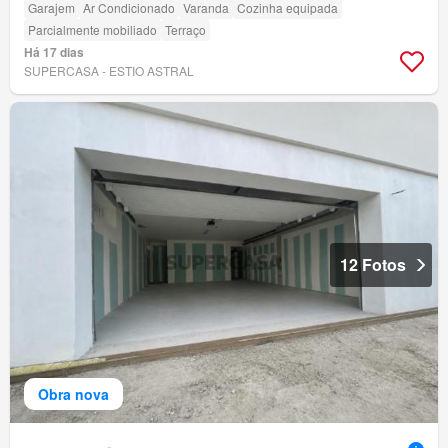
Garajem
Ar Condicionado
Varanda
Cozinha equipada
Parcialmente mobiliado
Terraço
Há 17 dias
SUPERCASA - ESTIO ASTRAL
12 Fotos
Obra nova