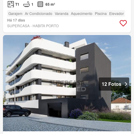
T1
1
65 m²
Garajem
Ar Condicionado
Varanda
Aquecimento
Piscina
Elevador
Há 17 dias
SUPERCASA - HABITA PORTO
12 Fotos