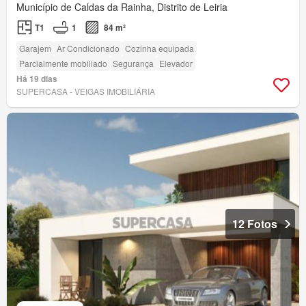
Município de Caldas da Rainha, Distrito de Leiria
T1
1
84 m²
Garajem
Ar Condicionado
Cozinha equipada
Parcialmente mobiliado
Segurança
Elevador
Há 19 dias
SUPERCASA - VEIGAS IMOBILIÁRIA
12 Fotos