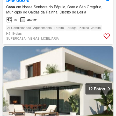
Casa
em Nossa Senhora do Pópulo, Coto e São Gregório,
Município de Caldas da Rainha, Distrito de Leiria
T4
350 m²
Ar Condicionado
Aquecimento
Lareira
Terraço
Piscina
Jardim
Há 19 dias
SUPERCASA - VEIGAS IMOBILIÁRIA
12 Fotos