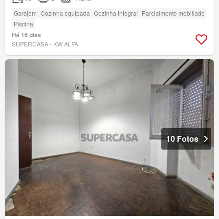
Garajem
Cozinha equipada
Cozinha integral
Parcialmente mobiliado
Piscina
Há 16 dias
SUPERCASA - KW ALFA
10 Fotos