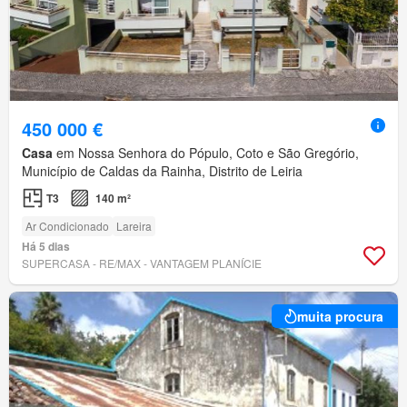
450 000 €
Casa
em Nossa Senhora do Pópulo, Coto e São Gregório,
Município de Caldas da Rainha, Distrito de Leiria
T3
140 m²
Ar Condicionado
Lareira
Há 5 dias
SUPERCASA - RE/MAX - VANTAGEM PLANÍCIE
muita procura