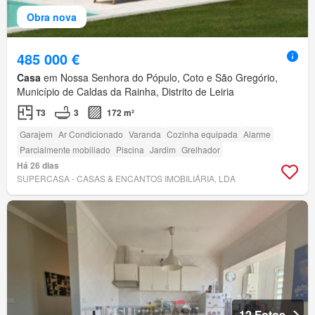
Obra nova
485 000 €
Casa
em Nossa Senhora do Pópulo, Coto e São Gregório,
Município de Caldas da Rainha, Distrito de Leiria
T3
3
172 m²
Garajem
Ar Condicionado
Varanda
Cozinha equipada
Alarme
Parcialmente mobiliado
Piscina
Jardim
Grelhador
Há 26 dias
SUPERCASA - CASAS & ENCANTOS IMOBILIÁRIA, LDA
12 Fotos