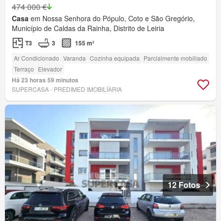
474 000 €
Casa
em Nossa Senhora do Pópulo, Coto e São Gregório,
Município de Caldas da Rainha, Distrito de Leiria
T3
3
155 m²
Ar Condicionado
Varanda
Cozinha equipada
Parcialmente mobiliado
Terraço
Elevador
Há 23 horas 59 minutos
SUPERCASA - PREDIMED IMOBILÍARIA
12 Fotos