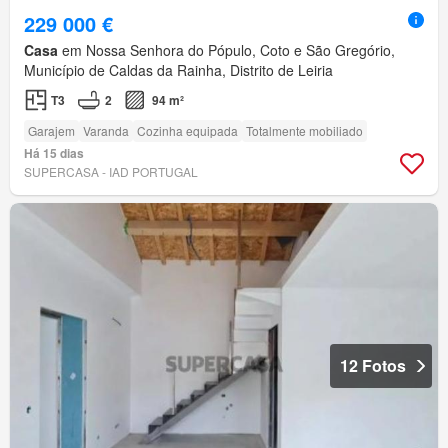
229 000 €
Casa
em Nossa Senhora do Pópulo, Coto e São Gregório,
Município de Caldas da Rainha, Distrito de Leiria
T3
2
94 m²
Garajem
Varanda
Cozinha equipada
Totalmente mobiliado
Há 15 dias
SUPERCASA - IAD PORTUGAL
12 Fotos