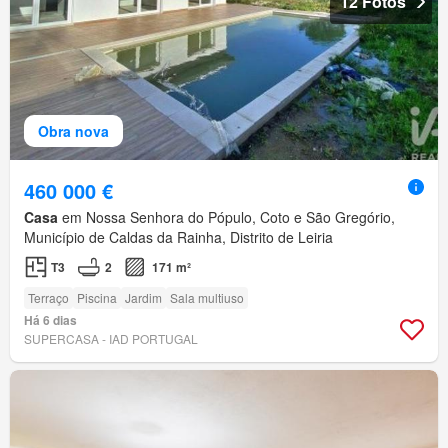
12 Fotos
Obra nova
460 000 €
Casa
em Nossa Senhora do Pópulo, Coto e São Gregório,
Município de Caldas da Rainha, Distrito de Leiria
T3
2
171 m²
Terraço
Piscina
Jardim
Sala multiuso
Há 6 dias
SUPERCASA - IAD PORTUGAL