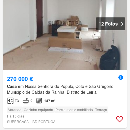
12 Fotos
270 000 €
Casa
em Nossa Senhora do Pópulo, Coto e São Gregório,
Município de Caldas da Rainha, Distrito de Leiria
T3
2
147 m²
Varanda
Cozinha equipada
Parcialmente mobiliado
Terraço
Há 15 dias
SUPERCASA - IAD PORTUGAL