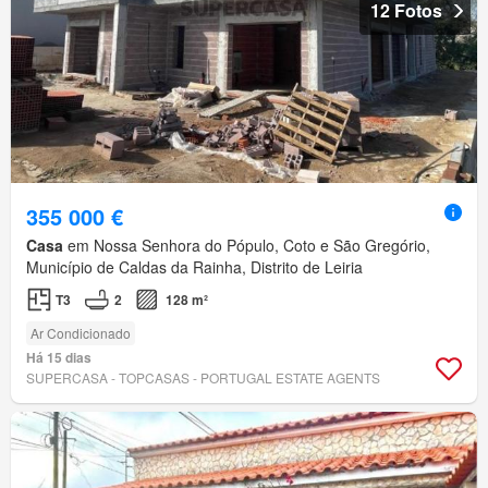
12 Fotos
355 000 €
Casa
em Nossa Senhora do Pópulo, Coto e São Gregório,
Município de Caldas da Rainha, Distrito de Leiria
T3
2
128 m²
Ar Condicionado
Há 15 dias
SUPERCASA - TOPCASAS - PORTUGAL ESTATE AGENTS