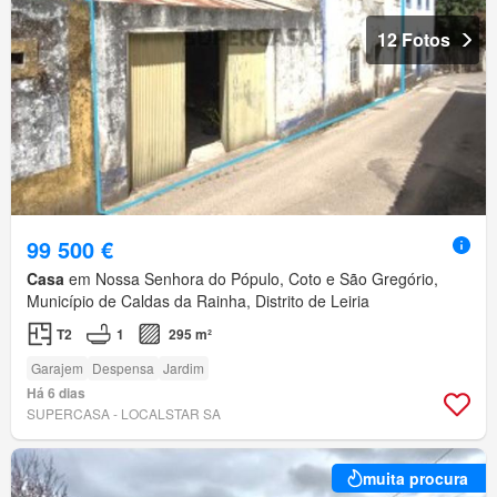
12 Fotos
99 500 €
Casa
em Nossa Senhora do Pópulo, Coto e São Gregório,
Município de Caldas da Rainha, Distrito de Leiria
T2
1
295 m²
Garajem
Despensa
Jardim
Há 6 dias
SUPERCASA - LOCALSTAR SA
muita procura