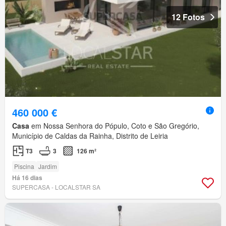
12 Fotos
460 000 €
Casa
em Nossa Senhora do Pópulo, Coto e São Gregório,
Município de Caldas da Rainha, Distrito de Leiria
T3
3
126 m²
Piscina
Jardim
Há 16 dias
SUPERCASA - LOCALSTAR SA