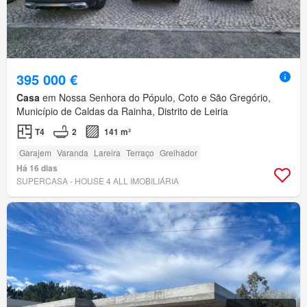
395 000 €
Casa
em Nossa Senhora do Pópulo, Coto e São Gregório,
Município de Caldas da Rainha, Distrito de Leiria
T4
2
141 m²
Garajem
Varanda
Lareira
Terraço
Grelhador
Há 16 dias
SUPERCASA - HOUSE 4 ALL IMOBILIÁRIA