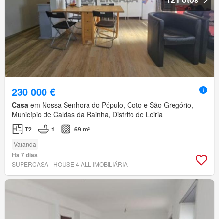
230 000 €
Casa
em Nossa Senhora do Pópulo, Coto e São Gregório,
Município de Caldas da Rainha, Distrito de Leiria
T2
1
69 m²
Varanda
Há 7 dias
SUPERCASA - HOUSE 4 ALL IMOBILIÁRIA