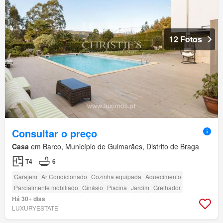
12 Fotos
Consultar o preço
Casa
em Barco, Município de Guimarães, Distrito de Braga
T4
6
Garajem
Ar Condicionado
Cozinha equipada
Aquecimento
Parcialmente mobiliado
Ginásio
Piscina
Jardim
Grelhador
Há 30+ dias
LUXURYESTATE