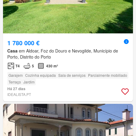
1 780 000 €
Casa
em Aldoar, Foz do Douro e Nevogilde, Município de
Porto, Distrito do Porto
T4
5
430 m²
Garajem
Cozinha equipada
Sala de serviços
Parcialmente mobiliado
Terraço
Jardim
Há 27 dias
IDEALISTA.PT