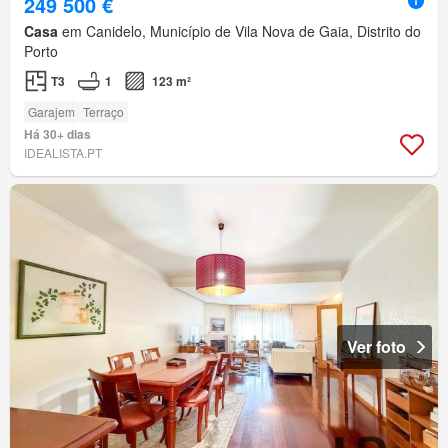
249 500 €
Casa
em Canidelo, Município de Vila Nova de Gaia, Distrito do
Porto
T3
1
123 m²
Garajem
Terraço
Há 30+ dias
IDEALISTA.PT
Ver foto