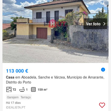
Ver foto
113 000 €
Casa
em Aboadela, Sanche e Várzea, Município de Amarante,
Distrito do Porto
T2
1
159 m²
Garajem
Terraço
Há 17 dias
IDEALISTA.PT