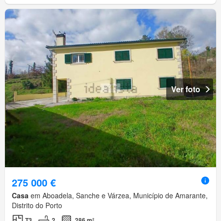
Ver foto
275 000 €
Casa
em Aboadela, Sanche e Várzea, Município de Amarante,
Distrito do Porto
T3
2
286 m²