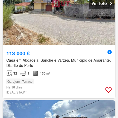
Ver foto
113 000 €
Casa
em Aboadela, Sanche e Várzea, Município de Amarante,
Distrito do Porto
T2
1
130 m²
Garajem
Terraço
Há 16 dias
IDEALISTA.PT