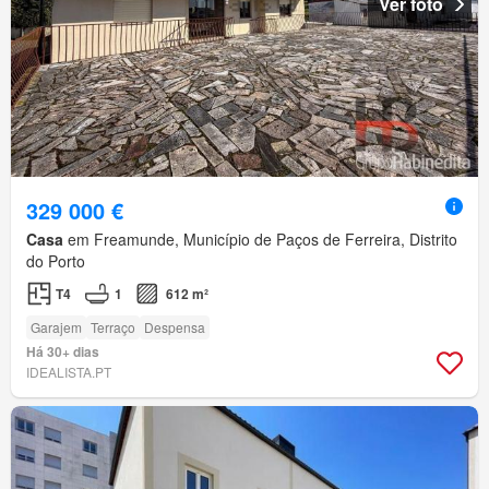
Ver foto
329 000 €
Casa
em Freamunde, Município de Paços de Ferreira, Distrito
do Porto
T4
1
612 m²
Garajem
Terraço
Despensa
Há 30+ dias
IDEALISTA.PT