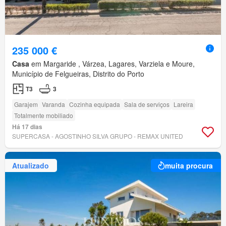
235 000 €
Casa
em Margaride , Várzea, Lagares, Varziela e Moure,
Município de Felgueiras, Distrito do Porto
T3
3
Garajem
Varanda
Cozinha equipada
Sala de serviços
Lareira
Totalmente mobiliado
Há 17 dias
SUPERCASA - AGOSTINHO SILVA GRUPO - REMAX UNITED
Atualizado
muita procura