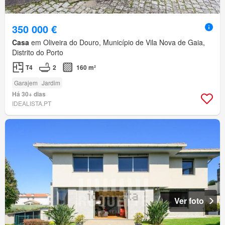
350 000 €
Casa
em Oliveira do Douro, Município de Vila Nova de Gaia,
Distrito do Porto
T4
2
160 m²
Garajem
Jardim
Há 30+ dias
IDEALISTA.PT
Ver foto