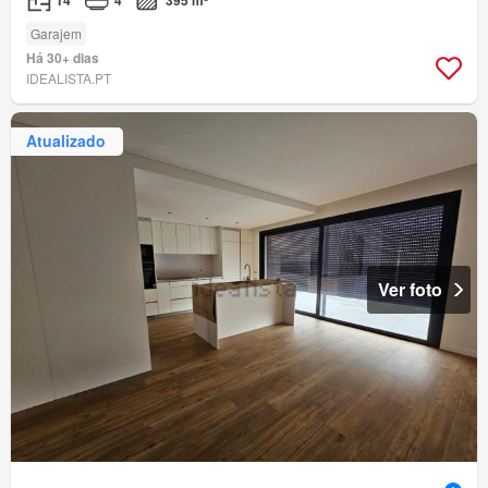
Garajem
Há 30+ dias
IDEALISTA.PT
Atualizado
Ver foto