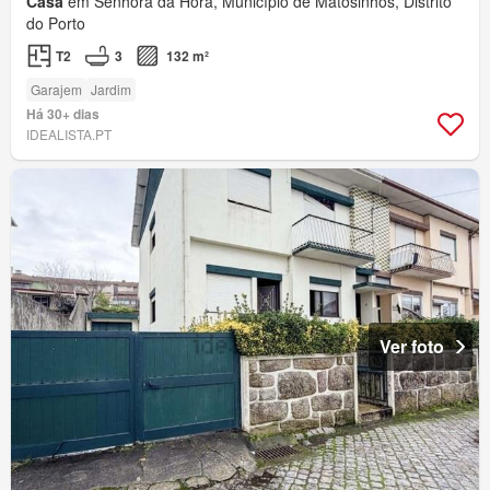
Casa
em Senhora da Hora, Município de Matosinhos, Distrito
do Porto
T2
3
132 m²
Garajem
Jardim
Há 30+ dias
IDEALISTA.PT
Ver foto