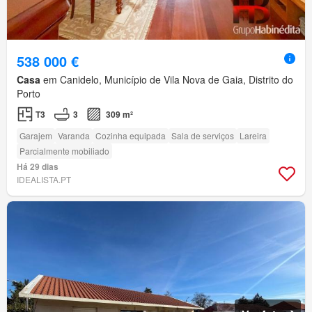
538 000 €
Casa
em Canidelo, Município de Vila Nova de Gaia, Distrito do
Porto
T3
3
309 m²
Garajem
Varanda
Cozinha equipada
Sala de serviços
Lareira
Parcialmente mobiliado
Há 29 dias
IDEALISTA.PT