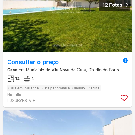
12 Fotos
Consultar o preço
Casa
em Município de Vila Nova de Gaia, Distrito do Porto
T4
3
Garajem
Varanda
Vista panorâmica
Ginásio
Piscina
Há 1 dia
LUXURYESTATE