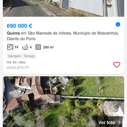
690 000 €
Quinta
em São Mamede de Infesta, Município de Matosinhos,
Distrito do Porto
T4
4
280 m²
Garajem
Terraço
Há 30+ dias
IDEALISTA.PT
Ver foto