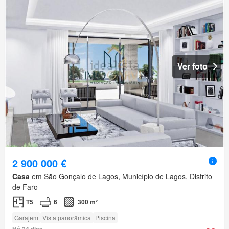
Ver foto
2 900 000 €
Casa
em São Gonçalo de Lagos, Município de Lagos, Distrito
de Faro
T5
6
300 m²
Garajem
Vista panorâmica
Piscina
Há 24 dias