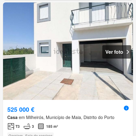
Ver foto
525 000 €
Casa
em Milheirós, Município de Maia, Distrito do Porto
T3
3
185 m²
Garajem
Sala de serviços