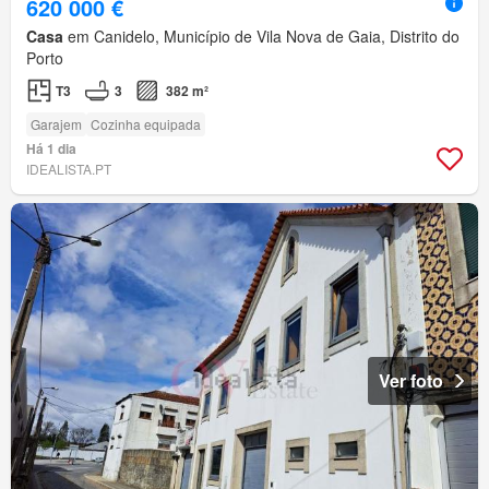
620 000 €
Casa
em Canidelo, Município de Vila Nova de Gaia, Distrito do
Porto
T3
3
382 m²
Garajem
Cozinha equipada
Há 1 dia
IDEALISTA.PT
Ver foto