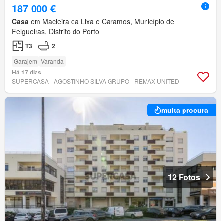
187 000 €
Casa
em Macieira da Lixa e Caramos, Município de
Felgueiras, Distrito do Porto
T3
2
Garajem
Varanda
Há 17 dias
SUPERCASA - AGOSTINHO SILVA GRUPO - REMAX UNITED
muita procura
12 Fotos