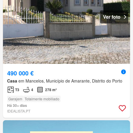
Ver foto
490 000 €
Casa
em Mancelos, Município de Amarante, Distrito do Porto
T3
4
278 m²
Garajem
Totalmente mobiliado
Há 30+ dias
IDEALISTA.PT