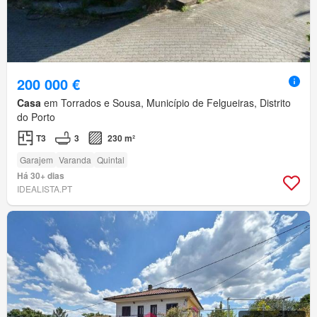
200 000 €
Casa
em Torrados e Sousa, Município de Felgueiras, Distrito
do Porto
T3
3
230 m²
Garajem
Varanda
Quintal
Há 30+ dias
IDEALISTA.PT