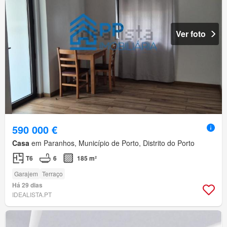
Ver foto
590 000 €
Casa
em Paranhos, Município de Porto, Distrito do Porto
T6
6
185 m²
Garajem
Terraço
Há 29 dias
IDEALISTA.PT