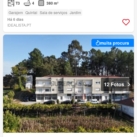
T3
4
380 m²
Garajem
Quintal
Sala de serviços
Jardim
Há 6 dias
IDEALISTA.PT
muita procura
12 Fotos