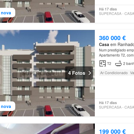
Há 17 dias
 nova
360 000 €
Casa
em Ranhados,
Num prestigiado empr
Apartamento T2, com 
T2
2
banh
4 Fotos
Ar Condicionado
Va
Há 17 dias
 nova
199 000 €