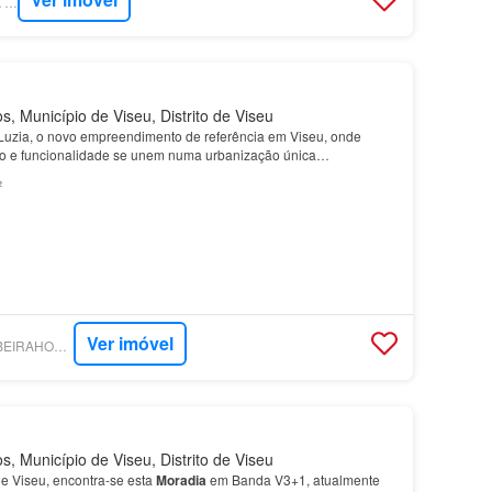
SUPERCASA - CASA COM CASA
 Município de Viseu, Distrito de Viseu
Luzia, o novo empreendimento de referência em Viseu, onde
to e funcionalidade se unem numa urbanização única…
²
Ver imóvel
SUPERCASA - VISABEIRAHOUSE – SOCIEDADE DE MEDIAÇÃO IMOBILIÁRIA, SA
 Município de Viseu, Distrito de Viseu
de Viseu, encontra-se esta
Moradia
em Banda V3+1, atualmente