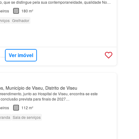
o, que se distingue pela sua contemporaneidade, qualidade No
ia
oferece uma organização prática e harmon…
eiros
180 m²
rviços
Grelhador
Ver imóvel
SUPERCASA - CASA COM CASA
 Município de Viseu, Distrito de Viseu
eendimento, junto ao Hospital de Viseu, encontra-se este
conclusão prevista para finais de 2027…
eiros
112 m²
randa
Sala de serviços