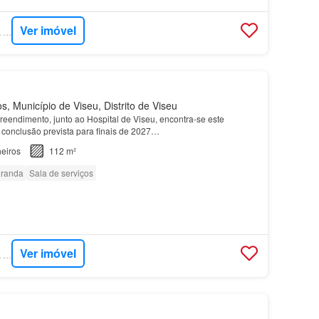
Ver imóvel
SUPERCASA - CASA COM CASA
 Município de Viseu, Distrito de Viseu
eendimento, junto ao Hospital de Viseu, encontra-se este
conclusão prevista para finais de 2027…
eiros
112 m²
randa
Sala de serviços
Ver imóvel
SUPERCASA - CASA COM CASA