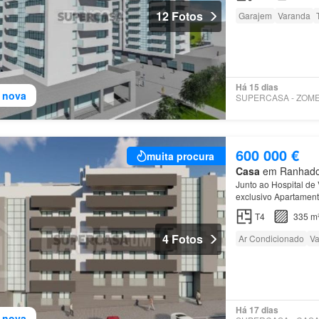
12 Fotos
Garajem
Varanda
Há 15 dias
 nova
600 000 €
muita procura
Casa
em Ranhados,
Junto ao Hospital de
exclusivo Apartament
T4
335 m
4 Fotos
Ar Condicionado
Va
Há 17 dias
 nova