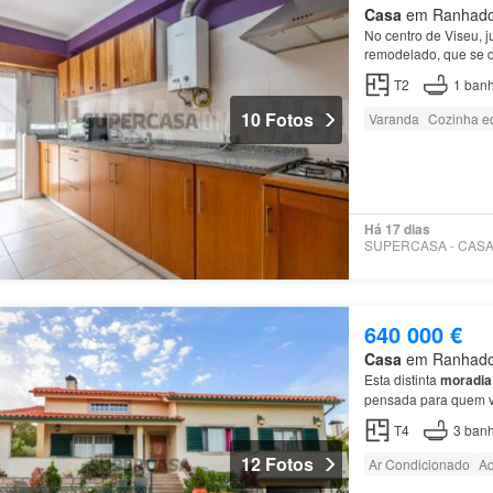
Casa
em Ranhados,
No centro de Viseu, j
remodelado, que se de
para habitação própr
T2
1
banh
10 Fotos
Varanda
Cozinha e
Há 17 dias
640 000 €
Casa
em Ranhados,
Esta distinta
moradia
pensada para quem va
respeito ao conforto,
T4
3
banh
12 Fotos
Ar Condicionado
Aq