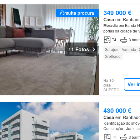
349 000 €
muita procura
Casa
em Ranhados,
Moradia
em Banda t4 
portas da cidade de
T4
3
banh
11 Fotos
Garajem
Varanda
Grelhador
Há 30+
Ver i
dias
SUPERCASA
430 000 €
Casa
em Ranhados,
Identificação do im
Construção - Junto a
Esta cobertura duple
T1
3
banh