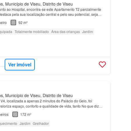
 Município de Viseu, Distrito de Viseu
unto ao Hospital, encontra-se este Apartamento T2 parcialmente
staca pela sua localização central e pelo seu potencial, seja
ia ou investimento…
eiro
92 m²
quipada
Totalmente mobiliado
Área das crianças
Jardim
Ver imóvel
SUPERCASA - CASA COM CASA
 Município de Viseu, Distrito de Viseu
V4, localizada a apenas 2 minutos do Palácio do Gelo, foi
loriza espaço, conforto e qualidade de vida, tanto No que diz
 a
moradia
dispõe de termo-acumulador, rec…
eiros
172 m²
uecimento
Jardim
Grelhador