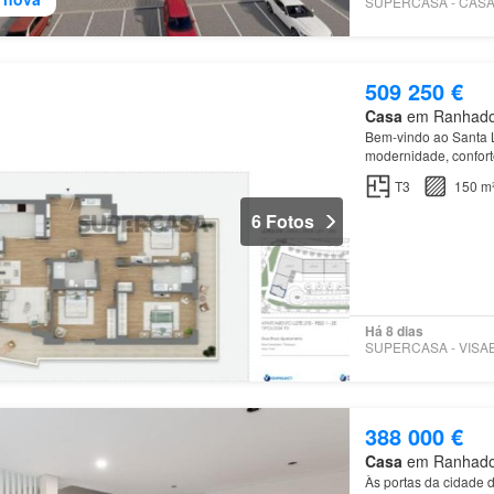
509 250 €
Casa
em Ranhados,
Bem-vindo ao Santa 
modernidade, confor
T3
150 m
6 Fotos
Há 8 dias
388 000 €
Casa
em Ranhados,
Às portas da cidade 