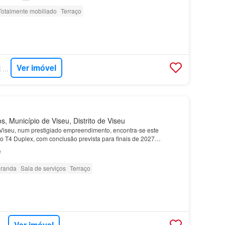
Totalmente mobiliado
Terraço
Ver imóvel
SUPERCASA - ZOME GRUPO VIVA
 Município de Viseu, Distrito de Viseu
 Viseu, num prestigiado empreendimento, encontra-se este
o T4 Duplex, com conclusão prevista para finais de 2027…
²
randa
Sala de serviços
Terraço
Ver imóvel