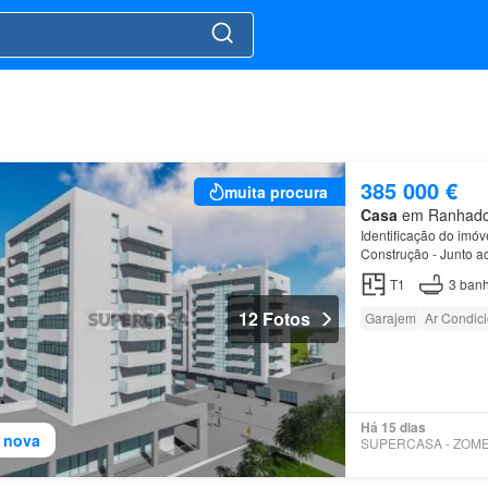
385 000 €
muita procura
Casa
em Ranhados,
Identificação do im
Construção - Junto a
Esta cobertura duple
T1
3
banh
12 Fotos
Garajem
Ar Condic
Há 15 dias
 nova