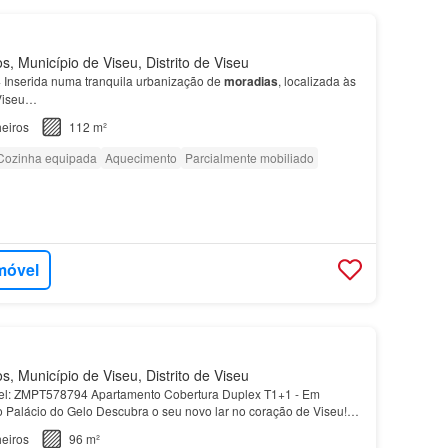
 Município de Viseu, Distrito de Viseu
Inserida numa tranquila urbanização de
moradias
, localizada às
 Viseu…
eiros
112 m²
Cozinha equipada
Aquecimento
Parcialmente mobiliado
móvel
 Município de Viseu, Distrito de Viseu
óvel: ZMPT578794 Apartamento Cobertura Duplex T1+1 - Em
o Palácio do Gelo Descubra o seu novo lar no coração de Viseu!
x T1+1 em fase de construção oferece o equilíbr…
eiros
96 m²