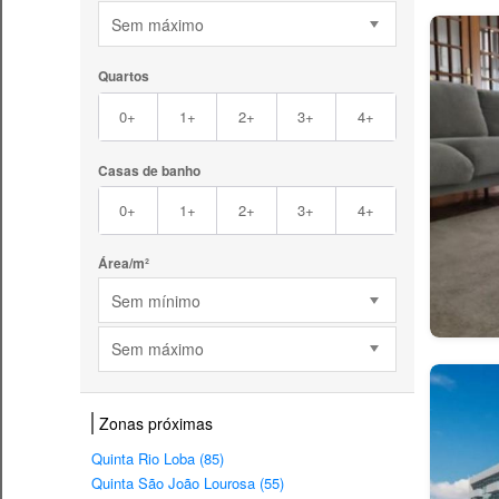
Sem máximo
Quartos
0+
1+
2+
3+
4+
Casas de banho
0+
1+
2+
3+
4+
Área/m²
Sem mínimo
Sem máximo
Zonas próximas
Quinta Rio Loba (85)
Quinta São João Lourosa (55)