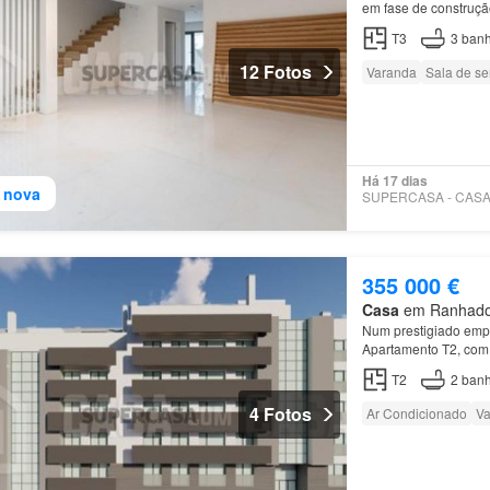
em fase de construçã
rés-do-chão, a
Morad
T3
3
banh
12 Fotos
Varanda
Sala de se
Há 17 dias
 nova
355 000 €
Casa
em Ranhados,
Num prestigiado empr
Apartamento T2, com 
T2
2
banh
4 Fotos
Ar Condicionado
Va