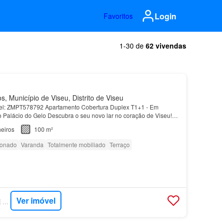
Login
Favoritos
1-30 de
62 vivendas
 Município de Viseu, Distrito de Viseu
óvel: ZMPT578792 Apartamento Cobertura Duplex T1+1 - Em
o Palácio do Gelo Descubra o seu novo lar no coração de Viseu!
x T1+1 em fase de construção oferece o equilíbr…
eiros
100 m²
ionado
Varanda
Totalmente mobiliado
Terraço
Ver imóvel
SUPERCASA - ZOME GRUPO VIVA