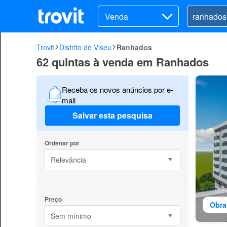
Venda
Trovit
Distrito de Viseu
Ranhados
62 quintas à venda em Ranhados
Receba os novos anúncios por e-
mail
Salvar esta pesquisa
Ordenar por
Relevância
Preço
Obra
Sem mínimo