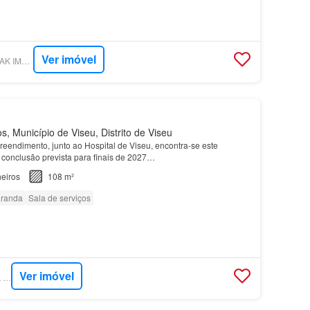
Ver imóvel
SUPERCASA - DESTAK IMOBILIÁRIA - VISEU
 Município de Viseu, Distrito de Viseu
eendimento, junto ao Hospital de Viseu, encontra-se este
conclusão prevista para finais de 2027…
eiros
108 m²
randa
Sala de serviços
Ver imóvel
SUPERCASA - CASA COM CASA