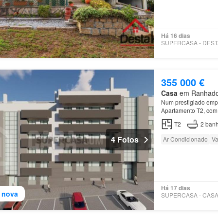
Há 16 dias
355 000 €
Casa
em Ranhados,
Num prestigiado empr
Apartamento T2, com 
T2
2
banh
4 Fotos
Ar Condicionado
Va
Há 17 dias
 nova