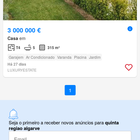
3 000 000 €
Casa
em
T4
5
315 m²
Garajem
Ar Condicionado
Varanda
Piscina
Jardim
Há 27 dias
LUXURYESTATE
1
Seja o primeiro a receber novos anúncios para
quinta
regiao algarve