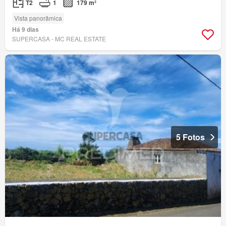
T2
1
179 m²
Vista panorâmica
Há 9 dias
SUPERCASA - MC REAL ESTATE
5 Fotos