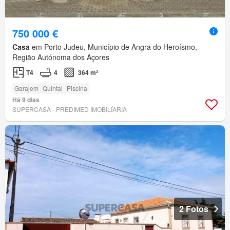
750 000 €
Casa
em Porto Judeu, Município de Angra do Heroísmo,
Região Autónoma dos Açores
T4
4
364 m²
Garajem
Quintal
Piscina
Há 9 dias
SUPERCASA - PREDIMED IMOBILÍARIA
2 Fotos