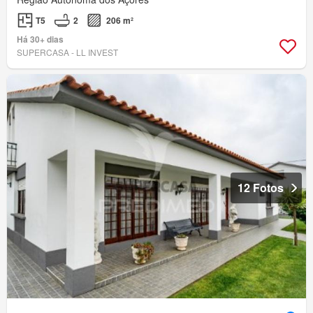
T5
2
206 m²
Há 30+ dias
SUPERCASA - LL INVEST
12 Fotos