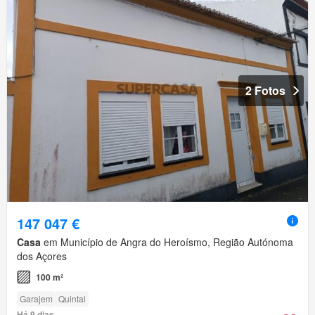
2 Fotos
147 047 €
Casa
em Município de Angra do Heroísmo, Região Autónoma
dos Açores
100 m²
Garajem
Quintal
Há 9 dias