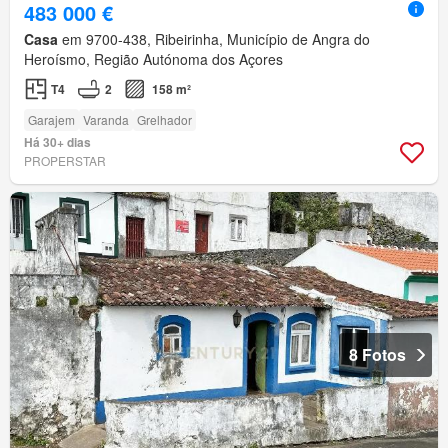
483 000 €
Casa
em 9700-438, Ribeirinha, Município de Angra do
Heroísmo, Região Autónoma dos Açores
T4
2
158 m²
Garajem
Varanda
Grelhador
Há 30+ dias
PROPERSTAR
8 Fotos