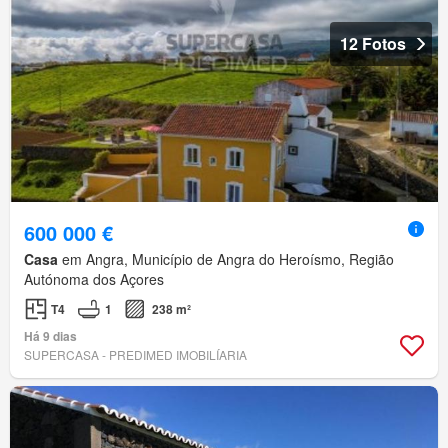
12 Fotos
600 000 €
Casa
em Angra, Município de Angra do Heroísmo, Região
Autónoma dos Açores
T4
1
238 m²
Há 9 dias
SUPERCASA - PREDIMED IMOBILÍARIA