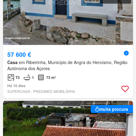
57 600 €
Casa
em Ribeirinha, Município de Angra do Heroísmo, Região
Autónoma dos Açores
T3
1
73 m²
Há 16 dias
SUPERCASA - PREDIMED IMOBILÍARIA
muita procura