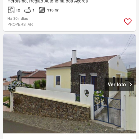
Heroísmo, Região Autónoma dos Açores
T2
1
116 m²
Há 30+ dias
PROPERSTAR
Ver foto