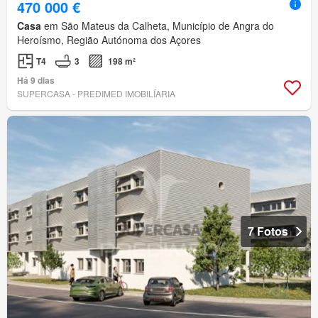
470 000 €
Casa
em São Mateus da Calheta, Município de Angra do
Heroísmo, Região Autónoma dos Açores
T4
3
198 m²
Há 9 dias
SUPERCASA - PREDIMED IMOBILÍARIA
7 Fotos