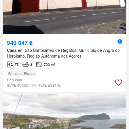
940 047 €
Casa
em São Bartolomeu de Regatos, Município de Angra do
Heroísmo, Região Autónoma dos Açores
T5
3
700 m²
Garajem
Piscina
Há 9 dias
SUPERCASA - MC REAL ESTATE