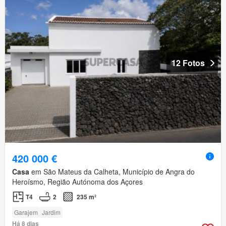
12 Fotos
420 000 €
Casa
em São Mateus da Calheta, Município de Angra do
Heroísmo, Região Autónoma dos Açores
T4
2
235 m²
Garajem
Jardim
Há 8 dias