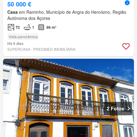
50 000 €
Casa
em Raminho, Município de Angra do Heroísmo, Região
Autónoma dos Açores
T2
1
86 m²
Vista panorâmica
Há 9 dias
SUPERCASA - PREDIMED IMOBILÍARIA
2 Fotos