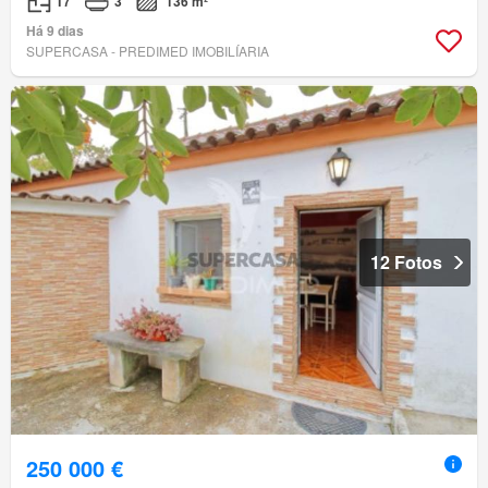
T7
3
136 m²
Há 9 dias
SUPERCASA - PREDIMED IMOBILÍARIA
12 Fotos
250 000 €