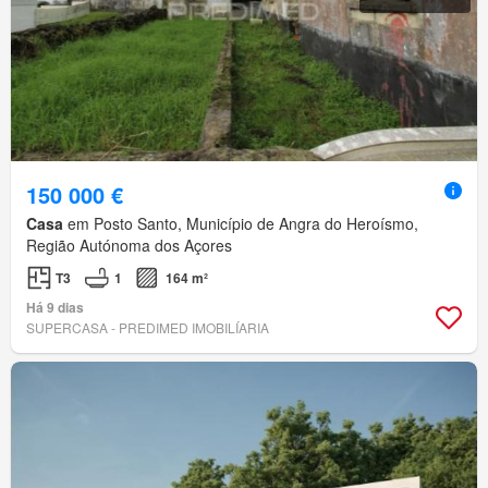
150 000 €
Casa
em Posto Santo, Município de Angra do Heroísmo,
Região Autónoma dos Açores
T3
1
164 m²
Há 9 dias
SUPERCASA - PREDIMED IMOBILÍARIA