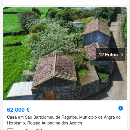
12 Fotos
62 000 €
Casa
em São Bartolomeu de Regatos, Município de Angra do
Heroísmo, Região Autónoma dos Açores