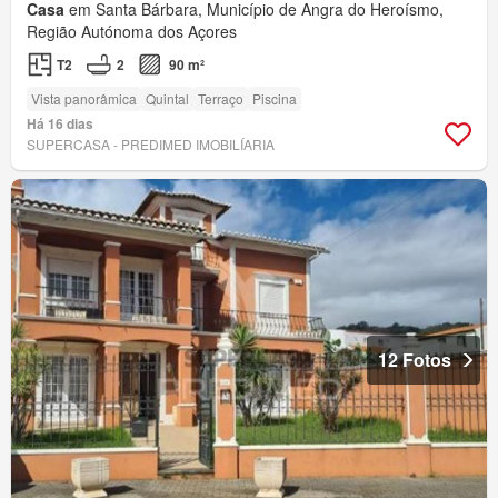
Casa
em Santa Bárbara, Município de Angra do Heroísmo,
Região Autónoma dos Açores
T2
2
90 m²
Vista panorâmica
Quintal
Terraço
Piscina
Há 16 dias
SUPERCASA - PREDIMED IMOBILÍARIA
12 Fotos