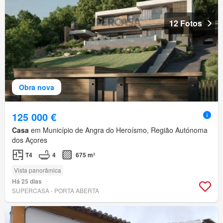
12 Fotos
Obra nova
125 000 €
Casa
em Município de Angra do Heroísmo, Região Autónoma
dos Açores
T4
4
675 m²
Vista panorâmica
Há 25 dias
SUPERCASA - PORTA ABERTA