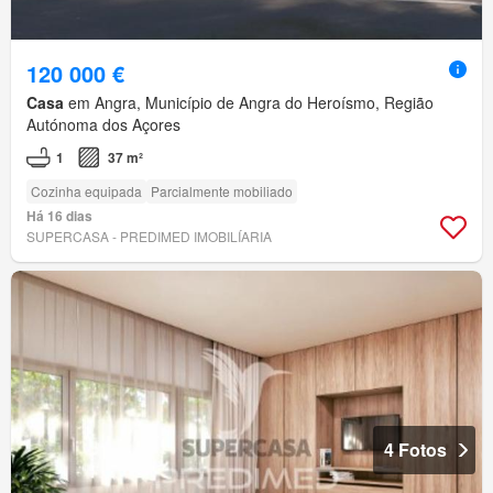
120 000 €
Casa
em Angra, Município de Angra do Heroísmo, Região
Autónoma dos Açores
1
37 m²
Cozinha equipada
Parcialmente mobiliado
Há 16 dias
SUPERCASA - PREDIMED IMOBILÍARIA
4 Fotos