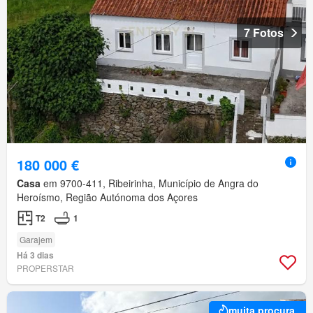
7 Fotos
180 000 €
Casa
em 9700-411, Ribeirinha, Município de Angra do
Heroísmo, Região Autónoma dos Açores
T2
1
Garajem
Há 3 dias
PROPERSTAR
muita procura