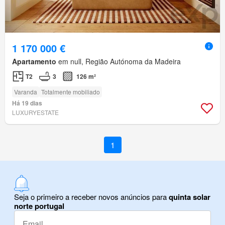
1 170 000 €
Apartamento
em null, Região Autónoma da Madeira
T2
3
126 m²
Varanda
Totalmente mobiliado
Há 19 dias
LUXURYESTATE
1
Seja o primeiro a receber novos anúncios para
quinta solar
norte portugal