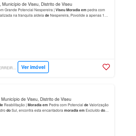
 Município de Viseu, Distrito de Viseu
m Grande Potencial Nespereira |
Viseu
Moradia
em
pedra com
alizada na tranquila aldeia
de
Nespereira, Povolide a apenas 15
Ver imóvel
SUPERCASA - PJAFERREIRA, UNIPESSOAL LDA
Município de Viseu, Distrito de Viseu
de
Reabilitação |
Moradia
em
Pedra com Potencial
de
Valorização
edro
do
Sul, encontra esta encantadora
moradia
em
Excluído
do
ínea g)
do
n.º2
do
artigo 18º
do
Decreto…