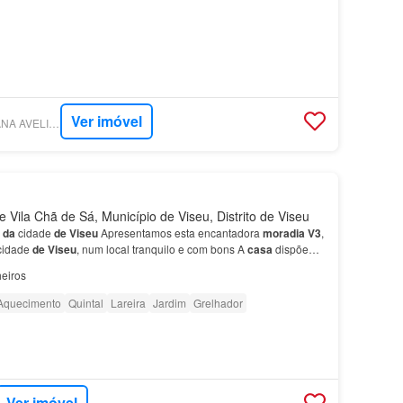
Ver imóvel
SUPERCASA - SUSANA AVELINO SOARES UNIPESSOAL LDA
 Vila Chã de Sá, Município de Viseu, Distrito de Viseu
s
da
cidade
de
Viseu
Apresentamos esta encantadora
moradia
V3
,
idade
de
Viseu
, num local tranquilo e com bons A
casa
dispõe
Aquecimento central a gasóleo; Alpendre,…
eiros
Aquecimento
Quintal
Lareira
Jardim
Grelhador
Ver imóvel