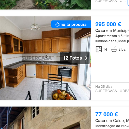
SUPERCASA - CASA TEM
295 000 €
muita procura
Casa
em Município
Apartamento
a 5 mi
luminosidade, ideal
p
potencial
de
valoriza
T4
2
banh
12 Fotos
Há 25 dias
77 000 €
Casa
em Calde, Mu
Identificação
do
imóv