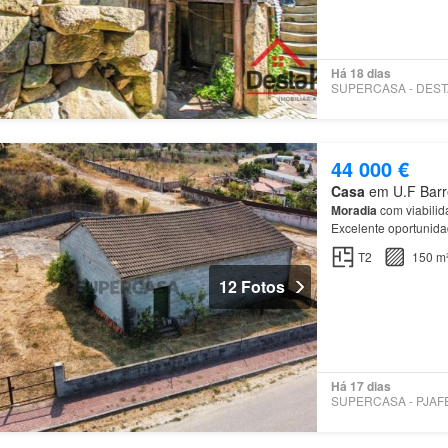
Há 18 dias
44 000 €
Casa
em U.F Barre
Moradia
com viabili
Excelente oportunid
Encontra-se atualm
T2
150 m
12 Fotos
Há 17 dias