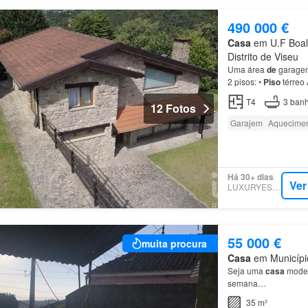
490 000 €
Casa
em U.F Boala
Distrito de Viseu
Uma área
de
garagem
2 pisos: •
Piso
térreo
lavandaria 1 quarto 
T4
3
banh
12 Fotos
Garajem
Aquecime
Há 30+ dias
Ver
LUXURYESTATE
55 000 €
muita procura
Casa
em Município
Seja uma
casa
mode
semana…
35 m²