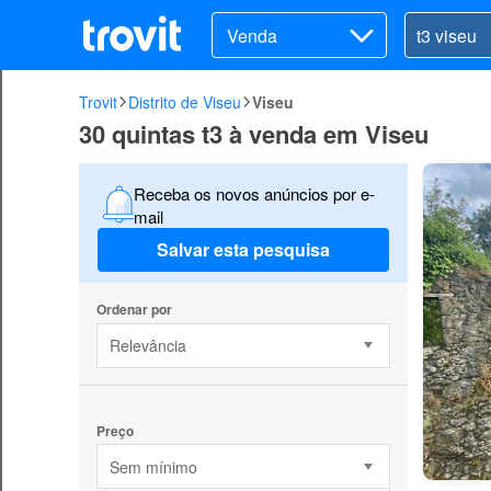
Venda
Trovit
Distrito de Viseu
Viseu
30 quintas t3 à venda em Viseu
Receba os novos anúncios por e-
mail
Salvar esta pesquisa
Ordenar por
Relevância
Preço
Sem mínimo