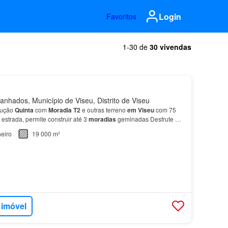
Login
Favoritos
1-30 de
30 vivendas
nhados, Município de Viseu, Distrito de Viseu
rução
Quinta
com
Moradia
T2
e outras terreno
em
Viseu
com 75
estrada, permite construir até 3
moradias
geminadas Desfrute
de
om água…
eiro
19 000 m²
 imóvel