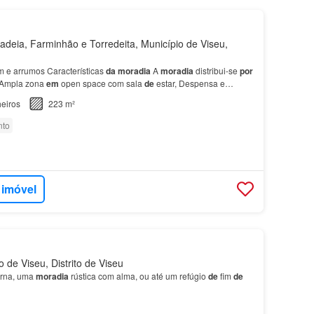
deia, Farminhão e Torredeita, Município de Viseu,
 e arrumos Características
da
moradia
A
moradia
distribui-se
por
 Ampla zona
em
open space com sala
de
estar, Despensa e
1
casa
de
banho •
Piso
superior 1 suíte 2 q…
eiros
223 m²
nto
 imóvel
 de Viseu, Distrito de Viseu
rna, uma
moradia
rústica com alma, ou até um refúgio
de
fim
de