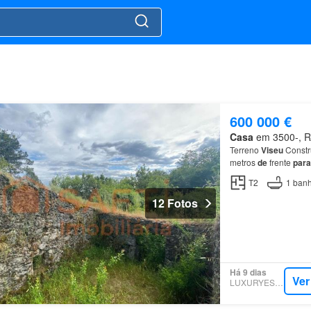
600 000 €
Casa
em 3500-, Ra
Terreno
Viseu
Const
metros
de
frente
para
pomares, 2 poços c
T2
1
banh
12 Fotos
Há 9 dias
Ver
LUXURYESTATE