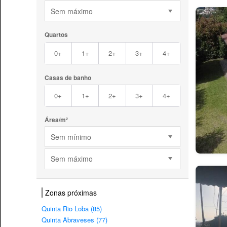
Sem máximo
Quartos
0+
1+
2+
3+
4+
Casas de banho
0+
1+
2+
3+
4+
Área/m²
Sem mínimo
Sem máximo
Zonas próximas
Quinta Rio Loba (85)
Quinta Abraveses (77)