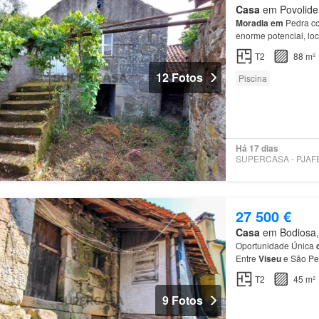
Casa
em Povolide,
Moradia
em
Pedra co
enorme potencial, loc
minutos
de
Viseu
.…
T2
88 m²
12 Fotos
Piscina
Há 17 dias
27 500 €
Casa
em Bodiosa, 
Oportunidade Única
Entre
Viseu
e São P
SCE, ao abrigo
da
al
T2
45 m²
9 Fotos