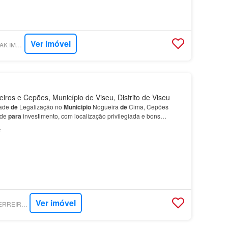
Ver imóvel
SUPERCASA - DESTAK IMOBILIÁRIA - VISEU
iros e Cepões, Município de Viseu, Distrito de Viseu
dade
de
Legalização no
Municipio
Nogueira
de
Cima, Cepões
ade
para
investimento, com localização privilegiada e bons
ente como um espaço
de
arrumos/anexo, o imóvel ofere…
²
Ver imóvel
SUPERCASA - PJAFERREIRA, UNIPESSOAL LDA