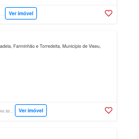
Ver imóvel
SUPERCASA - CASA COM CASA
deia, Farminhão e Torredeita, Município de Viseu,
Ver imóvel
SUPERCASA - DESTAK IMOBILIÁRIA - VISEU