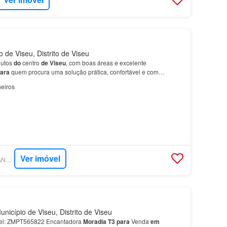
 de Viseu, Distrito de Viseu
nutos
do
centro
de
Viseu
, com boas áreas e excelente
ara
quem procura uma solução prática, confortável e com
ção.…
eiros
Ver imóvel
SUPERCASA - URBAN+ IMOBILIÁRIA
nicípio de Viseu, Distrito de Viseu
el: ZMPT565822 Encantadora
Moradia
T3
para
Venda
em