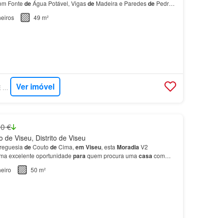
om Fonte
de
Água Potável, Vigas
de
Madeira e Paredes
de
Pedra
tadora
moradia
T3
em
Almargem, situada, apenas a 15…
eiros
49 m²
Ver imóvel
SUPERCASA - ZOME GRUPO VIVA
0 €
 de Viseu, Distrito de Viseu
freguesia
de
Couto
de
Cima,
em
Viseu
, esta
Moradia
V2
ma excelente oportunidade
para
quem procura uma
casa
com
rior, encontramos 2 quartos, uma sala e uma cozinha, m…
eiro
50 m²