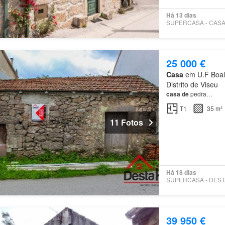
Há 13 dias
25 000 €
Casa
em U.F Boala
Distrito de Viseu
casa
de
pedra…
T1
35 m²
11 Fotos
Há 18 dias
39 950 €