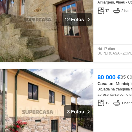
Almargem,
Viseu
- C
Descubra esta encan
T3
2
banh
12 Fotos
Há 17 dias
80 000 €
85 00
Casa
em Município
Situada na tranquila 
apresenta-se como u
Subindo ao
piso
supe
T2
1
banh
8 Fotos