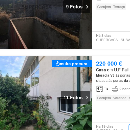
9 Fotos
Garajem
Terraço
Há 8 dias
220 000 €
muita procura
Casa
em U.F Fail e
Moradia
V3
às porta
situada às portas
da
c
ainda
de
: Varandas; 
T3
2
banh
11 Fotos
Garajem
Varanda
Há 19 dias