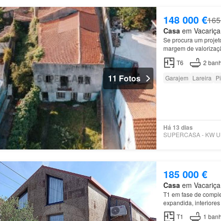
148 000 €
165
Casa
em Vacariça,
Se procura um projeto
margem de valorizaçã
Construída em 1937,
T6
2
banh
11 Fotos
Garajem
Lareira
P
Há 13 dias
185 000 €
Casa
em Vacariça,
T1 em fase de complet
expandida, interiore
T1
1
banh