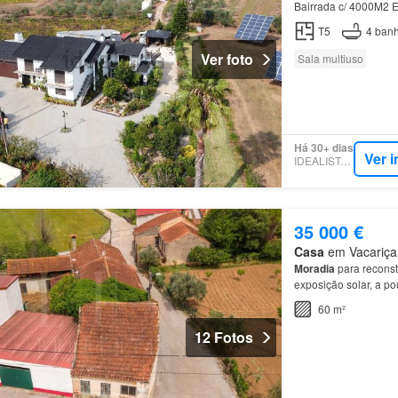
Bairrada c/ 4000M
apresenta esta
Quint
T5
4
banh
Ver foto
Sala multiuso
Há 30+ dias
Ver 
IDEALISTA.PT
35 000 €
Casa
em Vacariça,
Moradia
para recons
exposição solar, a 
60 m²
12 Fotos