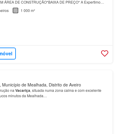
2 EM ÁREA DE CONSTRUÇÃO*BAIXA DE PREÇO* A Expertimo
a
agrícola de sonho na região da Bairrada, com vistas par…
eiros
1 000 m²
imóvel
 Município de Mealhada, Distrito de Aveiro
trução na
Vacariça
, situada numa zona calma e com excelente
poucos minutos da Mealhada…