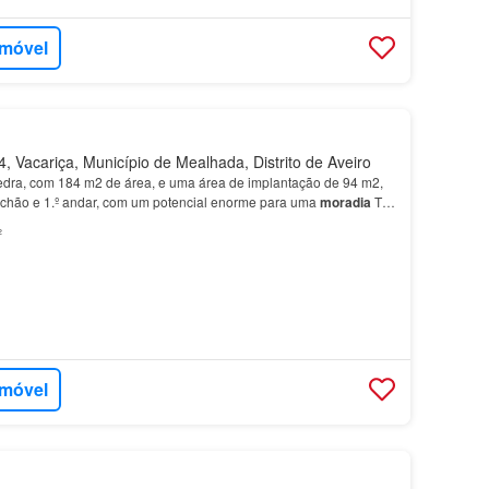
imóvel
 Vacariça, Município de Mealhada, Distrito de Aveiro
dra, com 184 m2 de área, e uma área de implantação de 94 m2,
o chão e 1.º andar, com um potencial enorme para uma
moradia
T2
rcamento.…
²
imóvel