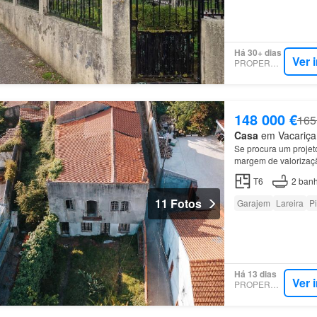
Há 30+ dias
Ver 
PROPERSTAR
148 000 €
165
Casa
em Vacariça,
Se procura um projeto
margem de valorizaçã
Construída em 1937,
T6
2
banh
11 Fotos
Garajem
Lareira
P
Há 13 dias
Ver 
PROPERSTAR