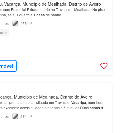
 Vacariça, Município de Mealhada, Distrito de Aveiro
 com Potencial Extraordinário no Travasso – Mealhada! No piso
inha, sala, 1 quarto e 1
casa
de banho.
eiros
466 m²
ardim
imóvel
ariça, Município de Mealhada, Distrito de Aveiro
liar, pronta a habitar, situada em Travasso,
Vacariça
, num local
om excelente acessibilidade e apenas a 5 minutos Duas
casas
de
eiros
274 m²