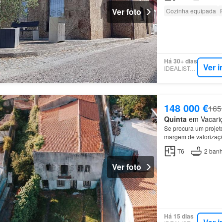
Ver foto
Cozinha equipada
Há 30+ dias
Ver 
IDEALISTA.PT
148 000 €
165
Quinta
em Vacariç
Se procura um projeto
margem de valorizaçã
T6
2
banh
Ver foto
Há 15 dias