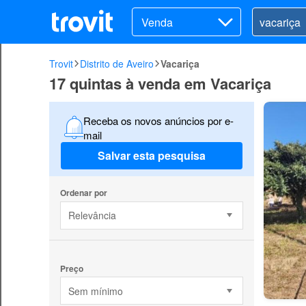
Venda
Trovit
Distrito de Aveiro
Vacariça
17 quintas à venda em Vacariça
Receba os novos anúncios por e-
mail
Salvar esta pesquisa
Ordenar por
Relevância
Preço
Sem mínimo