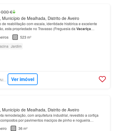
 000 €
 Município de Mealhada, Distrito de Aveiro
 de reabilitação com escala, identidade histórica e excelente
o, esta propriedade no Travasso (Freguesia da
Vacariça
 esta imponente
moradia
de traça antiga com a di…
eiros
523 m²
iscina
Jardim
Ver imóvel
SUPERCASA - KW UNION COIMBRA
 Município de Mealhada, Distrito de Aveiro
a remodelação, com arquitetura industrial, revestido a cortiça
s compostos por pavimentos maciços de pinho e nogueira…
eiro
36 m²