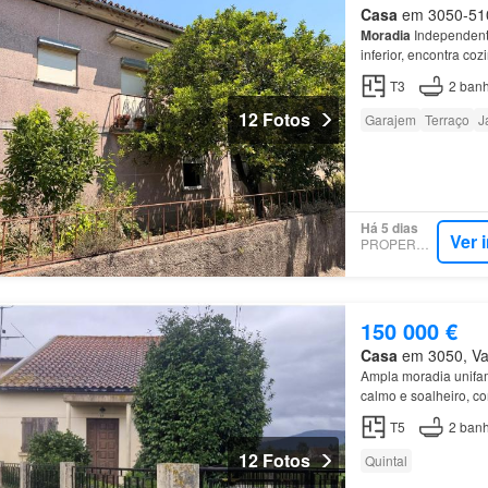
Casa
em 3050-510,
Moradia
Independente
inferior, encontra coz
T3
2
banh
12 Fotos
Garajem
Terraço
J
Há 5 dias
Ver 
PROPERSTAR
150 000 €
Casa
em 3050, Vac
Ampla moradia unifami
calmo e soalheiro, c
banho…
T5
2
banh
12 Fotos
Quintal