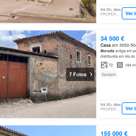
Há 30+ dias
Ver 
PROPERSTAR
34 500 €
Casa
em 3050-504,
Moradia
antiga em pe
distribuída em rés d
com garagem ou apa
T2
184 m
7 Fotos
Garajem
Há 30+ dias
Ver 
PROPERSTAR
155 000 €