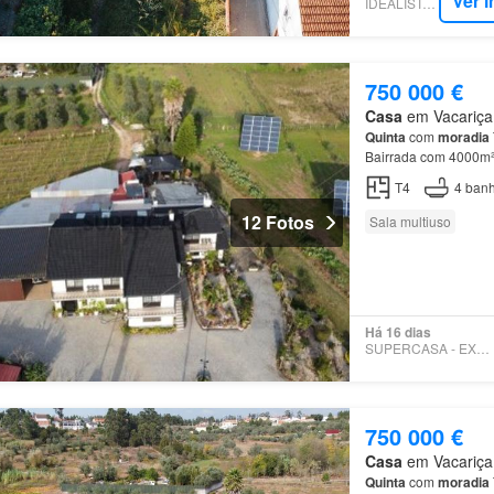
Ver 
IDEALISTA.PT
750 000 €
Casa
em Vacariça,
Quinta
com
moradia
Bairrada com 4000
apresenta Apresent
T4
4
banh
12 Fotos
Sala multiuso
Há 16 dias
SUPERCASA - EXPERTIMO
750 000 €
Casa
em Vacariça,
Quinta
com
moradia