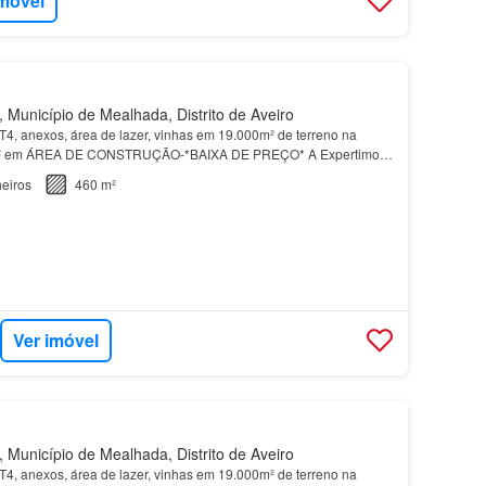
imóvel
 Município de Mealhada, Distrito de Aveiro
T4, anexos, área de lazer, vinhas em 19.000m² de terreno na
m² em ÁREA DE CONSTRUÇÃO-*BAIXA DE PREÇO* A Expertimo
amos uma esplêndida
quinta
com
moradia
, oferecendo uma ex…
eiros
460 m²
Ver imóvel
 Município de Mealhada, Distrito de Aveiro
T4, anexos, área de lazer, vinhas em 19.000m² de terreno na