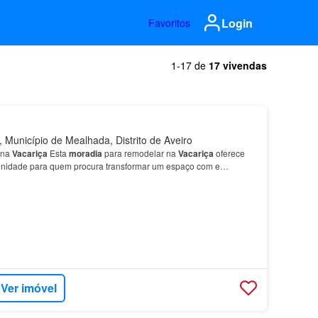
Login
Favoritos
1-17 de
17 vivendas
 Município de Mealhada, Distrito de Aveiro
 na
Vacariça
Esta
moradia
para remodelar na
Vacariça
oferece
unidade para quem procura transformar um espaço com e
iça
, ideal para quem busca um refúgio da agitação urb…
Ver imóvel