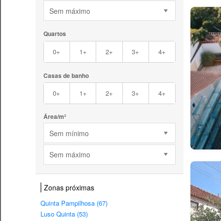
Sem máximo
Quartos
0+
1+
2+
3+
4+
Casas de banho
0+
1+
2+
3+
4+
Área/m²
Sem mínimo
Sem máximo
Zonas próximas
Quinta Pampilhosa (67)
Luso Quinta (53)