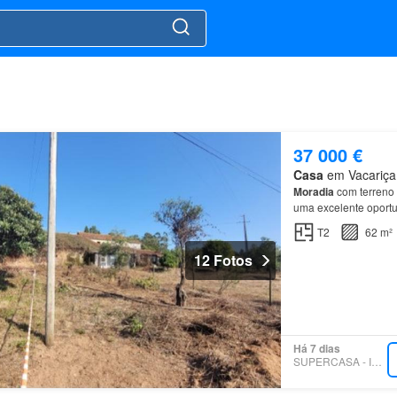
37 000 €
Casa
em Vacariça,
Moradia
com terreno
uma excelente oport
encantador da
Vacar
T2
62 m²
12 Fotos
Há 7 dias
SUPERCASA - IMOVEEL