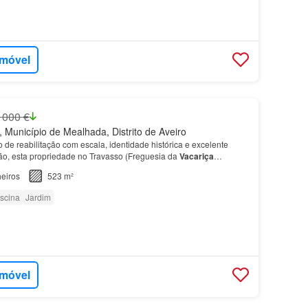
imóvel
 000 €
 Município de Mealhada, Distrito de Aveiro
 de reabilitação com escala, identidade histórica e excelente
o, esta propriedade no Travasso (Freguesia da
Vacariça
 esta imponente
moradia
de traça antiga — com a…
eiros
523 m²
iscina
Jardim
imóvel