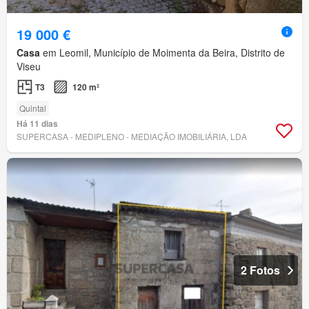
19 000 €
Casa
em Leomil, Município de Moimenta da Beira, Distrito de
Viseu
T3
120 m²
Quintal
Há 11 dias
SUPERCASA - MEDIPLENO - MEDIAÇÃO IMOBILIÁRIA, LDA
2 Fotos