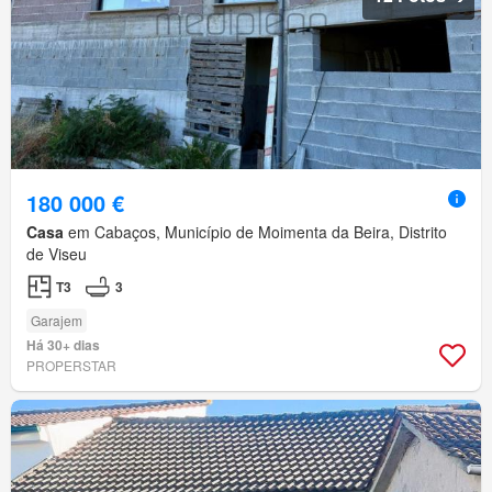
180 000 €
Casa
em Cabaços, Município de Moimenta da Beira, Distrito
de Viseu
T3
3
Garajem
Há 30+ dias
PROPERSTAR