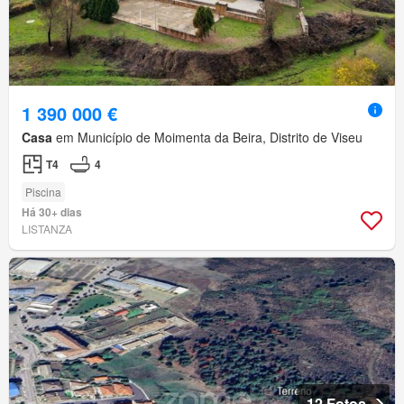
1 390 000 €
Casa
em Município de Moimenta da Beira, Distrito de Viseu
T4
4
Piscina
Há 30+ dias
LISTANZA
12 Fotos