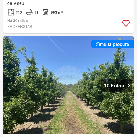
de Viseu
T10
11
553 m²
Há 30+ dias
PROPERSTAR
muita procura
10 Fotos