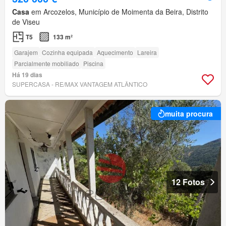
Casa
em Arcozelos, Município de Moimenta da Beira, Distrito
de Viseu
T5
133 m²
Garajem
Cozinha equipada
Aquecimento
Lareira
Parcialmente mobiliado
Piscina
Há 19 dias
SUPERCASA - RE/MAX VANTAGEM ATLÂNTICO
muita procura
12 Fotos