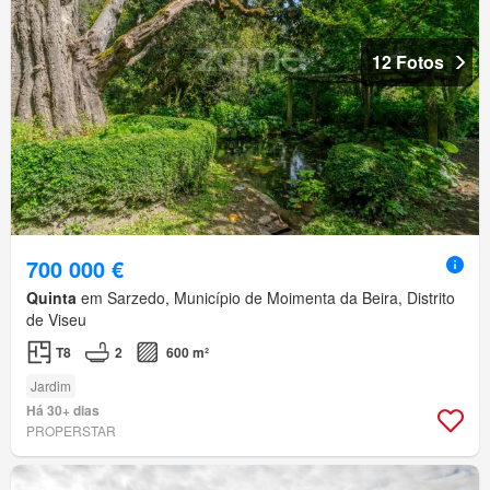
12 Fotos
700 000 €
Quinta
em Sarzedo, Município de Moimenta da Beira, Distrito
de Viseu
T8
2
600 m²
Jardim
Há 30+ dias
PROPERSTAR