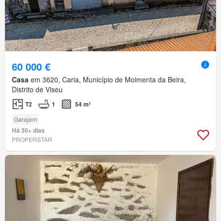
60 000 €
Casa
em 3620, Caria, Município de Moimenta da Beira,
Distrito de Viseu
T2
1
54 m²
Garajem
Há 30+ dias
PROPERSTAR