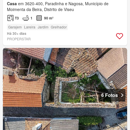
Casa
em 3620-400, Paradinha e Nagosa, Município de
Moimenta da Beira, Distrito de Viseu
T3
1
90 m²
Garajem
Lareira
Jardim
Grelhador
Há 30+ dias
PROPERSTAR
6 Fotos