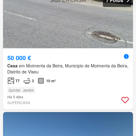
7 Fotos
50 000 €
Casa
em Moimenta da Beira, Município de Moimenta da Beira,
Distrito de Viseu
T7
3
10 m²
Quintal
Jardim
Há 5 dias
SUPERCASA