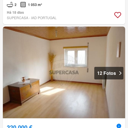
2
1 053 m²
Há 18 dias
SUPERCASA - IAD PORTUGAL
12 Fotos
320 000 €