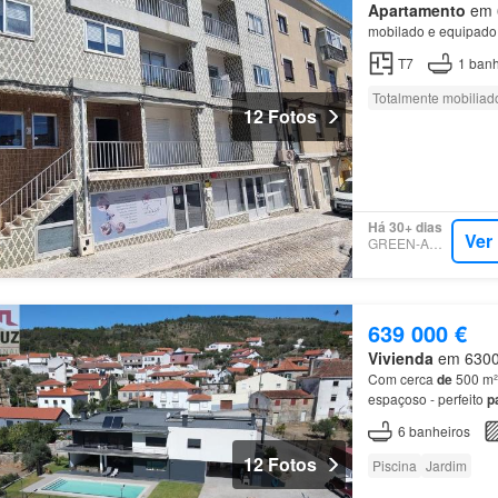
Apartamento
em 6
mobilado e equipado
T7
1
banh
Totalmente mobiliad
12 Fotos
Há 30+ dias
Ver
GREEN-ACRES
639 000 €
Vivienda
em 6300,
Com cerca
de
500 m
espaçoso - perfeito
p
6
banheiros
12 Fotos
Piscina
Jardim