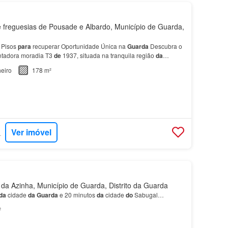
freguesias de Pousade e Albardo, Município de Guarda,
 Pisos
para
recuperar Oportunidade Única na
Guarda
Descubra o
antadora moradia T3
de
1937, situada na tranquila região
da
eiro
178 m²
Ver imóvel
RTUGAL
a Azinha, Município de Guarda, Distrito da Guarda
da
cidade
da
Guarda
e 20 minutos
da
cidade
do
Sabugal…
²