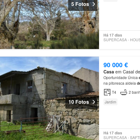
5 Fotos
Há 17 dias
90 000 €
Casa
em Casal de 
Oportunidade Única
na pitoresca aldeia
d
projeto
de
turismo ru
T4
2
banh
10 Fotos
Jardim
Há 17 dias