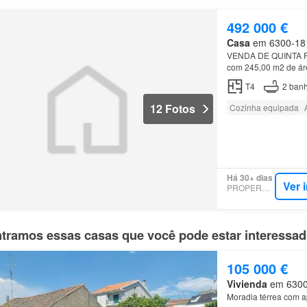
492 000 €
Casa
em 6300-181,
VENDA DE QUINTA PA
com 245,00 m2 de áre
valorização/manuten
T4
2
banh
12 Fotos
Cozinha equipada
Há 30+ dias
Ver 
PROPERSTAR
tramos essas casas que você pode estar interessa
105 000 €
Vivienda
em 6300,
Moradia térrea com 