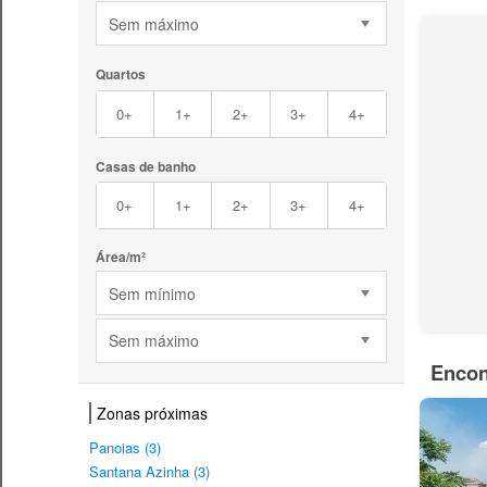
Sem máximo
Quartos
0+
1+
2+
3+
4+
Casas de banho
0+
1+
2+
3+
4+
Área/m²
Sem mínimo
Sem máximo
Encon
Zonas próximas
Panoias (3)
Santana Azinha (3)