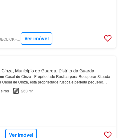
Ver imóvel
SUPERCASA - HOUSECLICK - MEDIAÇÃO IMOBILIÁRIA
Cinza, Município de Guarda, Distrito da Guarda
em
Casal
de
Cinza - Propriedade Rústica
para
Recuperar Situada
e
Casal
de
Cinza, esta propriedade rústica é perfeita pequeno
ral.…
eiros
263 m²
Ver imóvel
SUPERCASA - SAFTI PORTUGAL