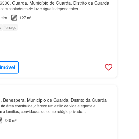
300, Guarda, Município de Guarda, Distrito da Guarda
 com contadores
de
luz e água independentes…
eiro
127 m²
o
Terraço
 imóvel
 Benespera, Município de Guarda, Distrito da Guarda
²
de
área construída, oferece um estilo
de
vida elegante e
ara
famílias, convidados ou como refúgio privado…
340 m²