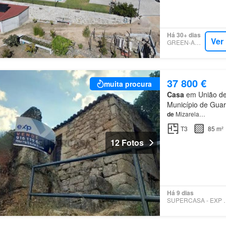
Há 30+ dias
Ver
GREEN-ACRES
37 800 €
muita procura
Casa
em União de 
Município de Guar
de
Mizarela…
T3
85 m²
12 Fotos
Há 9 dias
SUPERCASA 