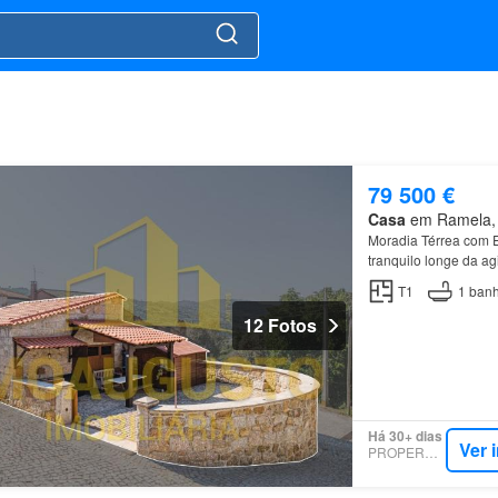
79 500 €
Casa
em Ramela, M
Moradia Térrea com E
tranquilo longe da a
Aldeia Nova, na freg
T1
1
banh
12 Fotos
Há 30+ dias
Ver 
PROPERSTAR