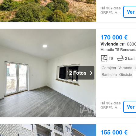
Há 30+ dias
Ver
GREEN-ACRES
170 000 €
Vivienda
em 6300,
Moradia T5 Renovad
T6
2
banh
Garajem
Varanda
12 Fotos
Banheira
Ginásio
Há 30+ dias
Ver
GREEN-ACRES
155 000 €