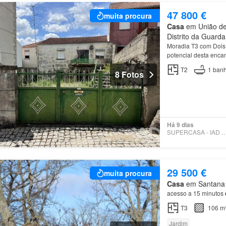
47 800 €
muita procura
Casa
em União de 
Distrito da Guarda
Moradia T3 com Dois
potencial desta enc
Guarda
.…
T2
1
banh
8 Fotos
Há 9 dias
SUPERCASA - IAD PO
29 500 €
muita procura
Casa
em Santana d
acesso a 15 minutos
T3
106 m
Jardim