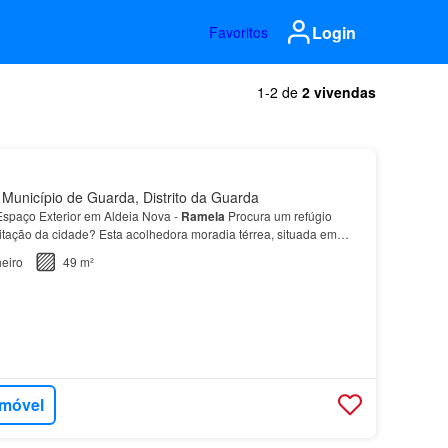
Login
Favoritos
1-2 de
2 vivendas
unicípio de Guarda, Distrito da Guarda
spaço Exterior em Aldeia Nova -
Ramela
Procura um refúgio
gitação da cidade? Esta acolhedora moradia térrea, situada em
uesia da
Ramela
, pode ser a oportunidade idea…
eiro
49 m²
imóvel