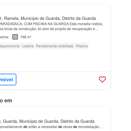
 Ramela, Município de Guarda, Distrito da Guarda
RADISÍACA, COM PISCINA NA GUARDA Esta moradia rústica,
a bruta de construção, foi alvo de projeto de recuperação e
ção, encontrando-se inserida numa quinta paradisíaca…
eiros
198 m²
Aquecimento
Lareira
Parcialmente mobiliado
Piscina
imóvel
do em
 Guarda, Município de Guarda, Distrito da Guarda
aproveitamento
de
sótão a necessitar
de
obras
de
remodelação…