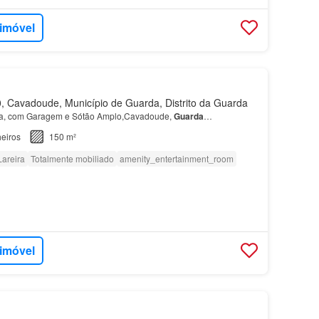
 imóvel
 Cavadoude, Município de Guarda, Distrito da Guarda
a, com Garagem e Sótão Amplo,Cavadoude,
Guarda
…
eiros
150 m²
Lareira
Totalmente mobiliado
amenity_entertainment_room
 imóvel