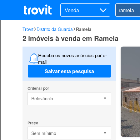
Venda
Trovit
Distrito da Guarda
Ramela
2 imóveis à venda em Ramela
Receba os novos anúncios por e-
mail
Salvar esta pesquisa
Ordenar por
Relevância
Preço
Sem mínimo