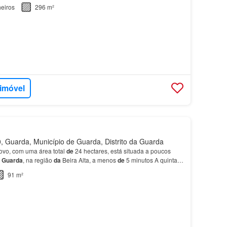
eiros
296 m²
 imóvel
 Guarda, Município de Guarda, Distrito da Guarda
ovo, com uma área total
de
24 hectares, está situada a poucos
Guarda
, na região
da
Beira Alta, a menos
de
5 minutos A quinta
es acessos e oferece vistas panorâmicas…
91 m²