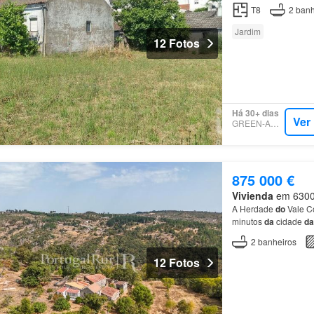
T8
2
banh
Jardim
12 Fotos
Há 30+ dias
Ver
GREEN-ACRES
875 000 €
Vivienda
em 6300,
A Herdade
do
Vale C
minutos
da
cidade
da
beneficia
de
excelent
2
banheiros
12 Fotos