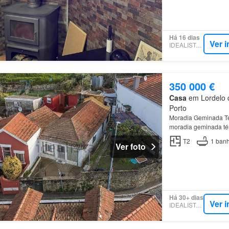
Há 16 dias
Ver 
IDEALISTA.PT
350 000 €
Casa
em Lordelo d
Porto
Moradia Geminada T
moradia geminada tér
exclusivas e valoriz
T2
1
banh
Ver foto
Há 30+ dias
Ver 
IDEALISTA.PT