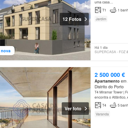
uma casa…
T1
1
banh
12 Fotos
Jardim
Há 1 dia
 nova
2 500 000 €
Apartamento
em A
Distrito do Porto
T4 Miramar Tower | F
encontra o Atlântico
com 420,3 m², ocupa 
T4
5
banh
Ver foto
Varanda