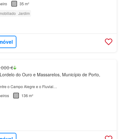
eiro
35 m²
mobiliado
Jardim
imóvel
 000 €
ordelo do Ouro e Massarelos, Município de Porto,
entre o Campo Alegre e o Fluvial…
eiros
136 m²
imóvel