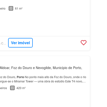
eiro
61 m²
Ver imóvel
SUPERCASA - FOZ & CO REAL ESTATE
ldoar, Foz do Douro e Nevogilde, Município de Porto,
oz do Douro,
Porto
No ponto mais alto da Foz do Douro, onde o rio
, ergue-se o Miramar Tower — uma obra do estúdio Este T4 novo,
o 7.º piso e oferece varandas contín…
eiros
420 m²