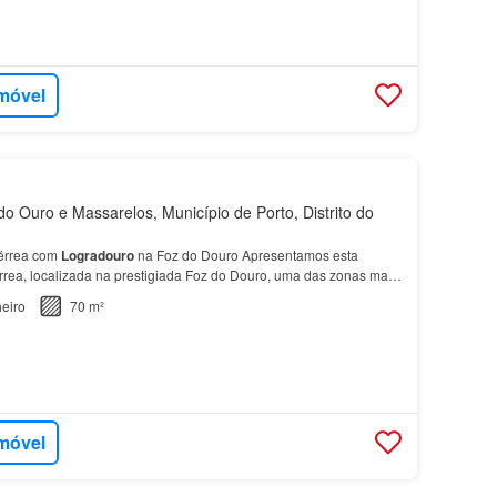
imóvel
o Ouro e Massarelos, Município de Porto, Distrito do
érrea com
Logradouro
na Foz do Douro Apresentamos esta
rea, localizada na prestigiada Foz do Douro, uma das zonas mais
adas da cidade do
Porto
.…
eiro
70 m²
imóvel