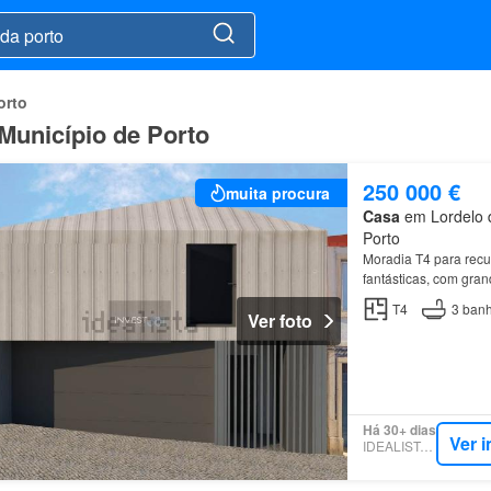
orto
Município de Porto
250 000 €
muita procura
Casa
em Lordelo d
Porto
Moradia T4 para rec
fantásticas, com gra
T4
3
banh
Ver foto
Há 30+ dias
Ver 
IDEALISTA.PT