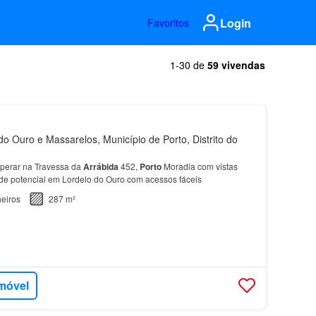
Login
Favoritos
1-30 de
59 vivendas
o Ouro e Massarelos, Município de Porto, Distrito do
uperar na Travessa da
Arrábida
452,
Porto
Moradia com vistas
nde potencial em Lordelo do Ouro com acessos fáceis
eiros
287 m²
imóvel