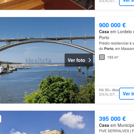
IDEALISTA.PT
900 000 €
Casa
em Lordelo d
Porto
Prédio residencial à
do
Porto
, em Massa
193 m²
Ver foto
Há 30+ dias
Ver 
IDEALISTA.PT
395 000 €
Casa
em Município
FIVE SERRALVES | Fr