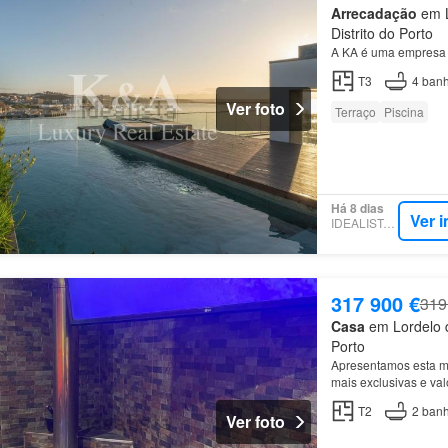
Arrecadação
em L
Distrito do Porto
A KA é uma empresa 
T3
4
banh
Ver foto
Terraço
Piscina
Há 8 dias
Ver 
IDEALISTA.PT
317 900 €
319
Casa
em Lordelo d
Porto
Apresentamos esta mo
mais exclusivas e va
T2
2
banh
Ver foto