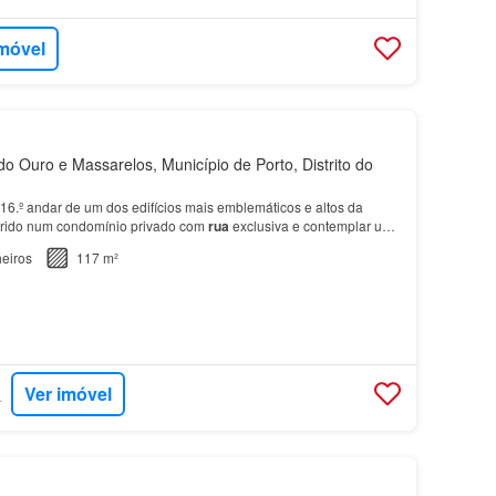
imóvel
o Ouro e Massarelos, Município de Porto, Distrito do
16.º andar de um dos edifícios mais emblemáticos e altos da
erido num condomínio privado com
rua
exclusiva e contemplar uma
e estende desde o centro histórico, ao R…
eiros
117 m²
Ver imóvel
RTUGAL