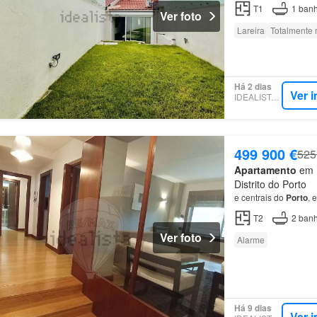
T1
1
banh
Ver foto
Lareira
Totalmente 
Há 2 dias
Ver 
IDEALISTA.PT
499 900 €
525
Apartamento
em L
Distrito do Porto
e centrais do
Porto
, 
T2
2
banh
Ver foto
Alarme
Há 9 dias
Ver 