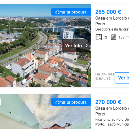
265 000 €
muita procura
Casa
em Lordelo d
Porto
Descubra esta fantá
T3
157 m
Ver foto
Há 30+ dias
Ver 
IDEALISTA.PT
270 000 €
muita procura
Casa
em Lordelo d
Porto
Fica junto ao Polo U
Porto
, Teatro Munici