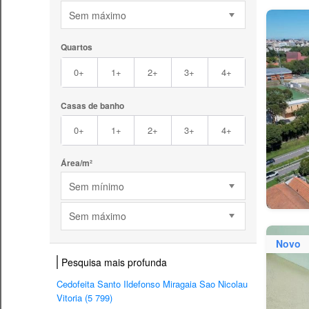
Sem máximo
Quartos
0+
1+
2+
3+
4+
Casas de banho
0+
1+
2+
3+
4+
Área/m²
Sem mínimo
Sem máximo
Novo
Pesquisa mais profunda
Cedofeita Santo Ildefonso Miragaia Sao Nicolau
Vitoria (5 799)