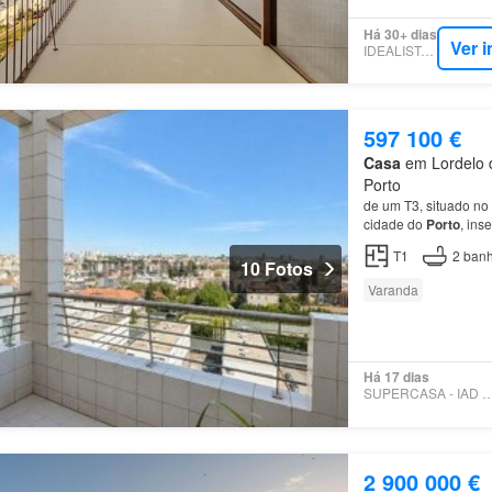
Há 30+ dias
Ver 
IDEALISTA.PT
597 100 €
Casa
em Lordelo d
Porto
de um T3, situado no 
cidade do
Porto
, ins
paisagem única que s
T1
2
banh
10 Fotos
Varanda
Há 17 dias
SUPERCASA - IAD PO
2 900 000 €