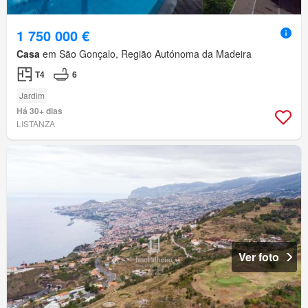
1 750 000 €
Casa
em São Gonçalo, Região Autónoma da Madeira
T4
6
Jardim
Há 30+ dias
LISTANZA
Ver foto