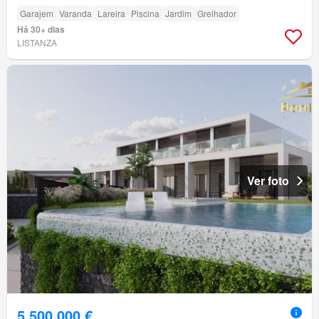
Garajem
Varanda
Lareira
Piscina
Jardim
Grelhador
Há 30+ dias
LISTANZA
Ver foto
5 500 000 €