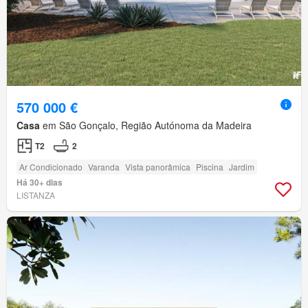
570 000 €
Casa
em São Gonçalo, Região Autónoma da Madeira
T2
2
Ar Condicionado
Varanda
Vista panorâmica
Piscina
Jardim
Há 30+ dias
LISTANZA