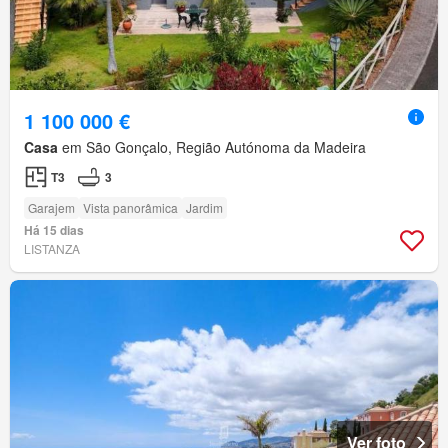
1 100 000 €
Casa
em São Gonçalo, Região Autónoma da Madeira
T3
3
Garajem
Vista panorâmica
Jardim
Há 15 dias
LISTANZA
Ver foto