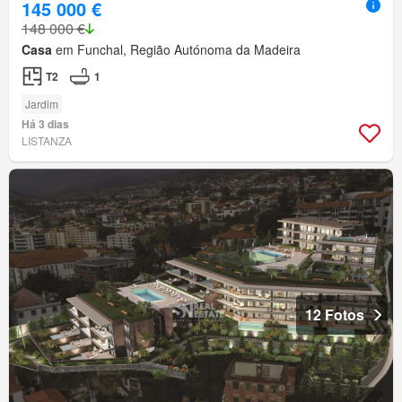
145 000 €
148 000 €
Casa
em Funchal, Região Autónoma da Madeira
T2
1
Jardim
Há 3 dias
LISTANZA
12 Fotos