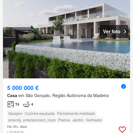
Ver foto
5 000 000 €
Casa
em São Gonçalo, Região Autónoma da Madeira
T4
4
Garajem
Cozinha equipada
Parcialmente mobiliado
amenity_entertainment_room
Piscina
Jardim
Grelhador
Há 30+ dias
LISTANZA