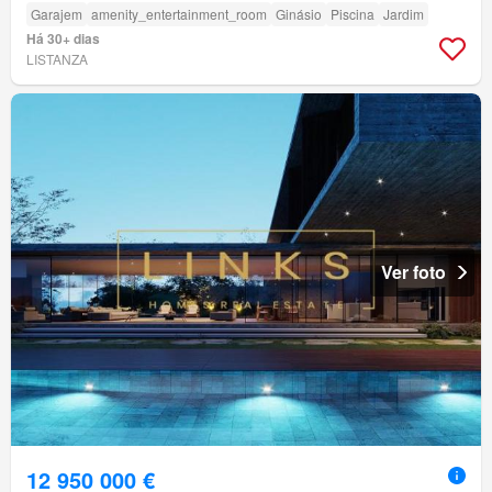
Garajem
amenity_entertainment_room
Ginásio
Piscina
Jardim
Há 30+ dias
LISTANZA
Ver foto
12 950 000 €