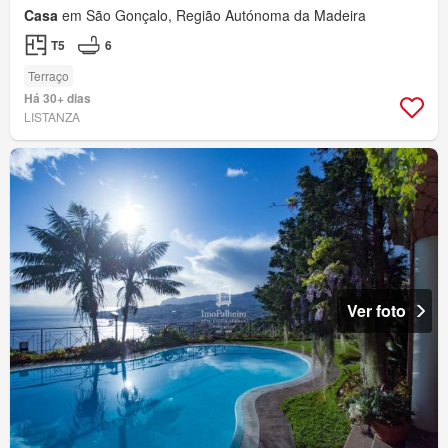
Casa
em São Gonçalo, Região Autónoma da Madeira
T5
6
Terraço
Há 30+ dias
LISTANZA
Ver foto