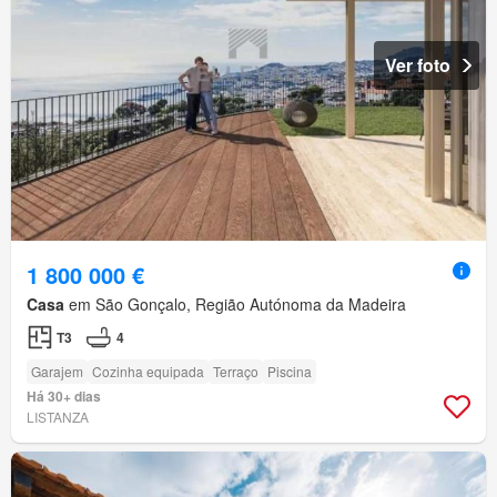
Ver foto
1 800 000 €
Casa
em São Gonçalo, Região Autónoma da Madeira
T3
4
Garajem
Cozinha equipada
Terraço
Piscina
Há 30+ dias
LISTANZA