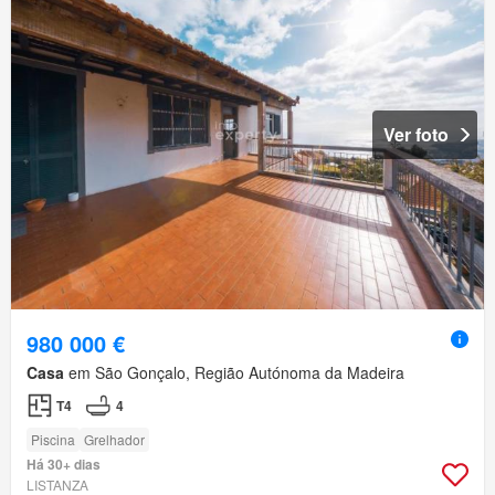
Ver foto
980 000 €
Casa
em São Gonçalo, Região Autónoma da Madeira
T4
4
Piscina
Grelhador
Há 30+ dias
LISTANZA