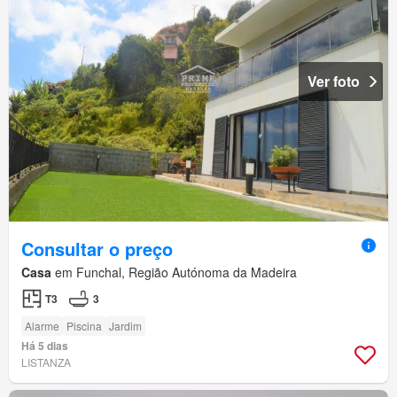
Ver foto
Consultar o preço
Casa
em Funchal, Região Autónoma da Madeira
T3
3
Alarme
Piscina
Jardim
Há 5 dias
LISTANZA