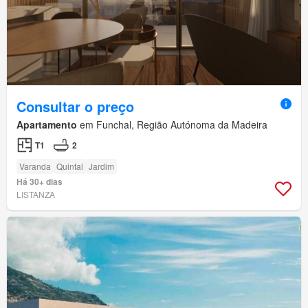
Consultar o preço
Apartamento
em Funchal, Região Autónoma da Madeira
T1
2
Varanda
Quintal
Jardim
Há 30+ dias
LISTANZA