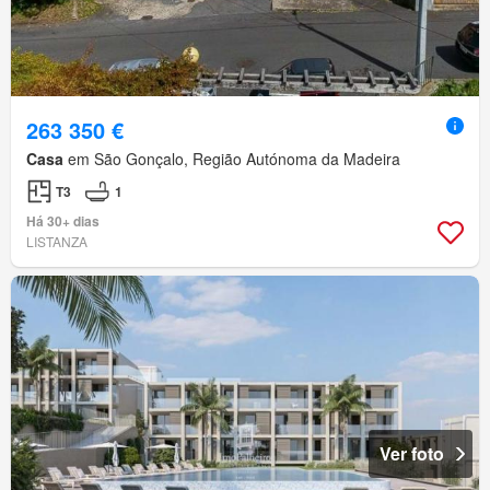
263 350 €
Casa
em São Gonçalo, Região Autónoma da Madeira
T3
1
Há 30+ dias
LISTANZA
Ver foto