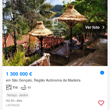
Ver foto
1 300 000 €
em São Gonçalo, Região Autónoma da Madeira
T10
11
Terraço
Jardim
Há 30+ dias
LISTANZA