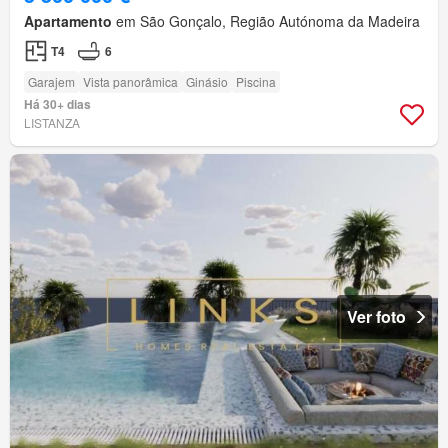
Apartamento
em São Gonçalo, Região Autónoma da Madeira
T4
6
Garajem
Vista panorâmica
Ginásio
Piscina
Há 30+ dias
LISTANZA
Ver foto