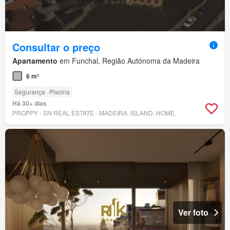
Consultar o preço
Apartamento
em Funchal, Região Autónoma da Madeira
6 m²
Segurança
Piscina
Há 30+ dias
PROPPY - SN REAL ESTATE - MADEIRA. ISLAND. HOME.
Ver foto