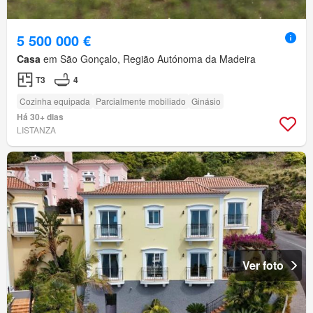
5 500 000 €
Casa
em São Gonçalo, Região Autónoma da Madeira
T3
4
Cozinha equipada
Parcialmente mobiliado
Ginásio
Há 30+ dias
LISTANZA
Ver foto