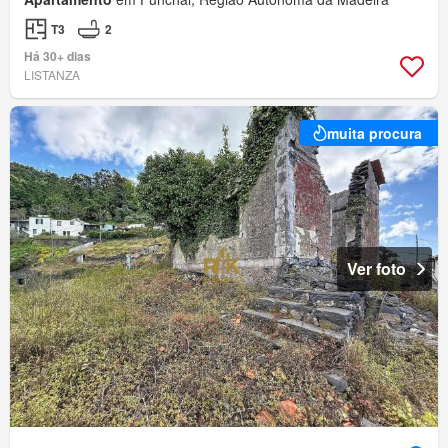
T3
2
Há 30+ dias
LISTANZA
muita procura
Ver foto