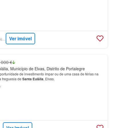
Ver imóvel
SUPERCASA - AMMAIA VILLAGES
 000 €
lia, Município de Elvas, Distrito de Portalegre
rtunidade de investimento ímpar ou de uma casa de férias na
ca freguesia de
Santa
Eulália
, Elvas.
²
Ver imóvel