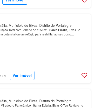
RCASA - KW EXCLUSIVE
lia, Município de Elvas, Distrito de Portalegre
ração Total com Terreno de 1250m² -
Santa
Eulália
, Elvas Se
m potencial ou um refúgio para reabilitar ao seu gosto
adia térrea para recuperação total, inserida num l…
Ver imóvel
SUPERCASA - RE/MAX VANTAGEM PARK
lia, Município de Elvas, Distrito de Portalegre
m Miradouro Panorâmico |
Santa
Eulália
, Elvas O Teu Refúgio no