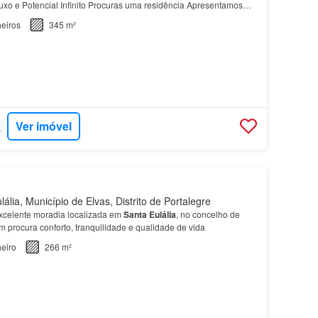
uxo e Potencial Infinito Procuras uma residência Apresentamos
 reabilitado na íntegra, localizado no c…
eiros
345 m²
Ver imóvel
RTUGAL
lia, Município de Elvas, Distrito de Portalegre
xcelente moradia localizada em
Santa
Eulália
, no concelho de
m procura conforto, tranquilidade e qualidade de vida
eiro
266 m²