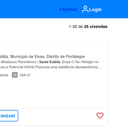
Login
Favoritos
1-30 de
35 vivendas
lia, Município de Elvas, Distrito de Portalegre
m Miradouro Panorâmico |
Santa
Eulália
, Elvas O Teu Refúgio no
uxo e Potencial Infinito Procuras uma residência Apresentamos
 reabilitado na íntegra, localizado no c…
eiros
344 m²
 imóvel