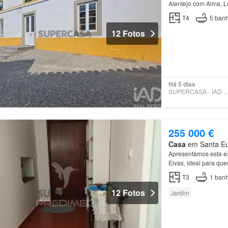
Alentejo com Alma, L
este magnífico prédio
T4
5
banh
12 Fotos
Há 5 dias
SUPERCASA - IAD PO
255 000 €
Casa
em Santa Eulá
Apresentamos esta e
Elvas, ideal para que
T3
1
banh
12 Fotos
Jardim