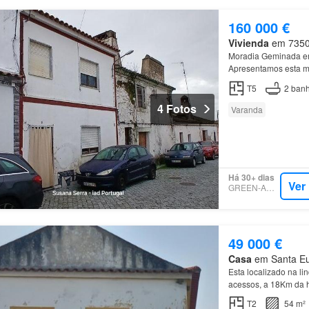
160 000 €
Vivienda
em 7350, 
Moradia Geminada 
Apresentamos esta 
acolhedora
T5
2
banh
4 Fotos
Varanda
Há 30+ dias
Ver
GREEN-ACRES
49 000 €
Casa
em Santa Eulá
Esta localizado na li
acessos, a 18Km da h
’Espanha’ e a 40km 
T2
54 m²