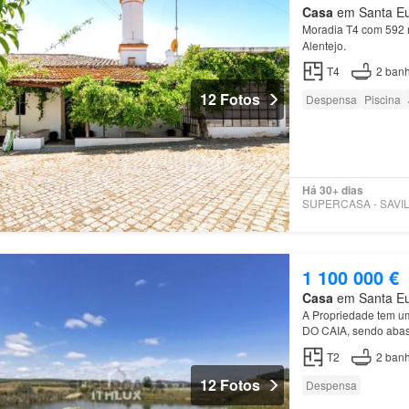
Casa
em Santa Eulá
Moradia T4 com 592 m
Alentejo.
T4
2
banh
12 Fotos
Despensa
Piscina
Há 30+ dias
1 100 000 €
Casa
em Santa Eulá
A Propriedade tem u
DO CAIA, sendo abas
Portalegre
, abastec
T2
2
banh
12 Fotos
Despensa