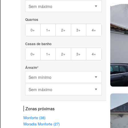
Sem máximo
Quartos
0+
1+
2+
3+
4+
Casas de banho
0+
1+
2+
3+
4+
Área/m²
Sem mínimo
Sem máximo
Zonas próximas
Monforte (38)
Moradia Monforte (27)