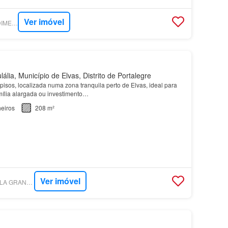
Ver imóvel
SUPERCASA - PREDIMED IMOBILÍARIA
lia, Município de Elvas, Distrito de Portalegre
isos, localizada numa zona tranquila perto de Elvas, ideal para
amília alargada ou investimento…
eiros
208 m²
Ver imóvel
SUPERCASA - JANELA GRANDE - SOCIEDADE DE MEDIAÇÃO IMOBILIÁRIA, LDA