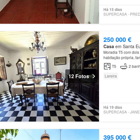
Há 15 dias
250 000 €
Casa
em Santa Eulá
Moradia T5 com dois p
habitação própria, f
T5
2
banh
12 Fotos
Lareira
Há 19 dias
395 000 €