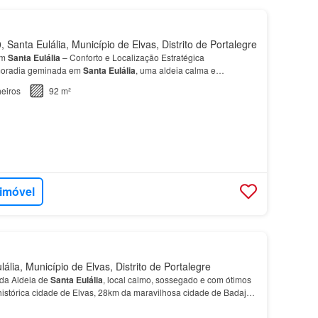
Santa Eulália, Município de Elvas, Distrito de Portalegre
em
Santa
Eulália
– Conforto e Localização Estratégica
moradia geminada em
Santa
Eulália
, uma aldeia calma e
eiros
92 m²
 imóvel
lia, Município de Elvas, Distrito de Portalegre
nda Aldeia de
Santa
Eulália
, local calmo, sossegado e com ótimos
istórica cidade de Elvas, 28km da maravilhosa cidade de Badajoz
da celebre cidade de
Portalegre
, ’Ca…