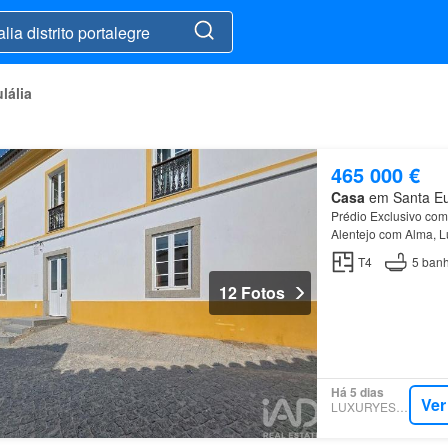
lália
465 000 €
Casa
em Santa Eulá
Prédio Exclusivo co
Alentejo com Alma, L
este magnífico prédio
T4
5
banh
12 Fotos
Há 5 dias
Ver
LUXURYESTATE