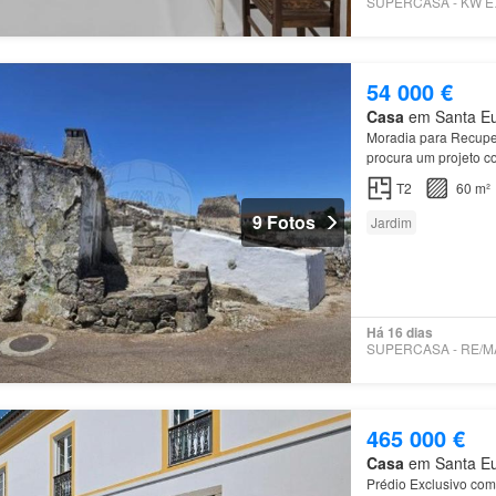
SUPE
54 000 €
Casa
em Santa Eulá
Moradia para Recupe
procura um projeto co
Apresentamos uma mor
T2
60 m²
9 Fotos
Jardim
Há 16 dias
465 000 €
Casa
em Santa Eulá
Prédio Exclusivo co