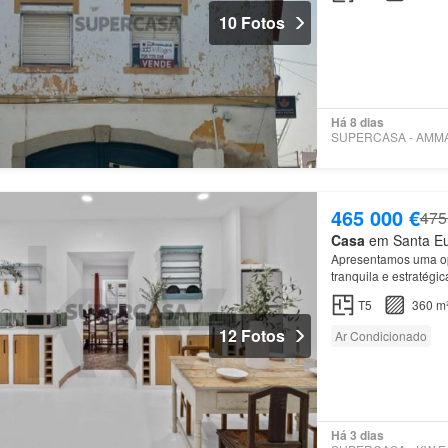
10 Fotos
Há 8 dias
465 000 €
475
Casa
em Santa Eulá
Apresentamos uma opo
tranquila e estratégi
T5
360 m
12 Fotos
Ar Condicionado
Há 3 dias