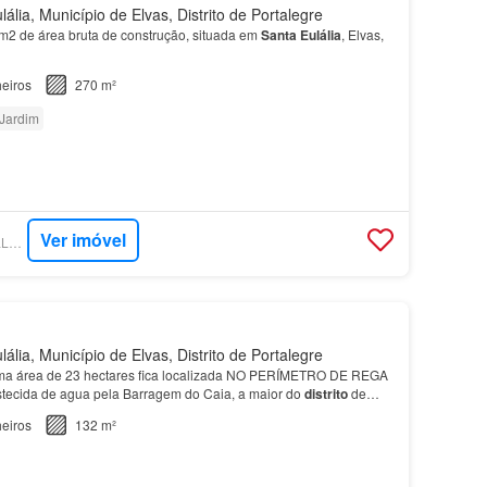
lia, Município de Elvas, Distrito de Portalegre
2 de área bruta de construção, situada em
Santa
Eulália
, Elvas,
eiros
270 m²
Jardim
Ver imóvel
SUPERCASA - SAVILLS PORTUGAL
lia, Município de Elvas, Distrito de Portalegre
ma área de 23 hectares fica localizada NO PERÍMETRO DE REGA
tecida de agua pela Barragem do Caia, a maior do
distrito
de
e os concelhos de Elvas, Campo Maior, Arronches…
eiros
132 m²