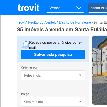
Venda
Trovit
Região do Alentejo
Distrito de Portalegre
Santa Eu
35 imóveis à venda em Santa Eulália
Receba os novos anúncios por e-
mail
Salvar esta pesquisa
Ordenar por
Relevância
Preço
Sem mínimo