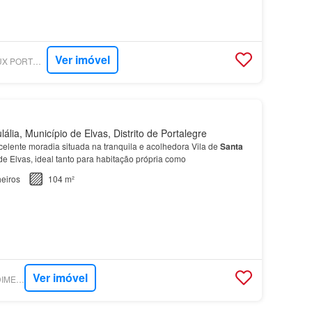
Ver imóvel
SUPERCASA - ITHLUX PORTUGAL - NEW REAL ESTATE CONCEPT
lia, Município de Elvas, Distrito de Portalegre
celente moradia situada na tranquila e acolhedora Vila de
Santa
de Elvas, ideal tanto para habitação própria como
eiros
104 m²
Ver imóvel
SUPERCASA - PREDIMED IMOBILÍARIA