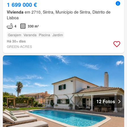
1 699 000 €
Vivienda
em 2710, Sintra, Município de Sintra, Distrito de
Lisboa
4
330 m²
Garajem
Varanda
Piscina
Jardim
Há 30+ dias
GREEN-ACRES
12 Fotos