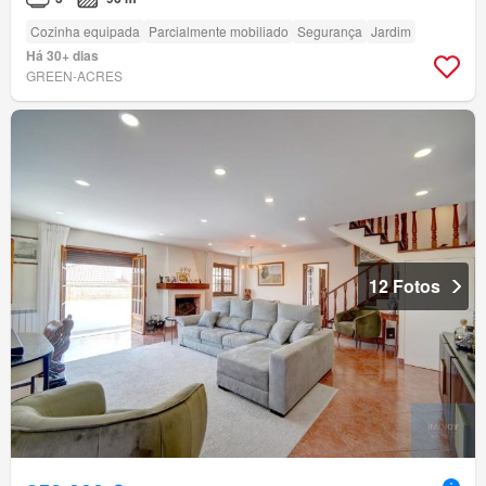
Cozinha equipada
Parcialmente mobiliado
Segurança
Jardim
Há 30+ dias
GREEN-ACRES
12 Fotos