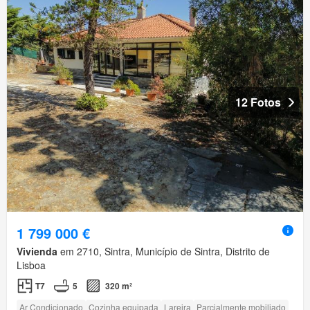
12 Fotos
1 799 000 €
Vivienda
em 2710, Sintra, Município de Sintra, Distrito de
Lisboa
T7
5
320 m²
Ar Condicionado
Cozinha equipada
Lareira
Parcialmente mobiliado