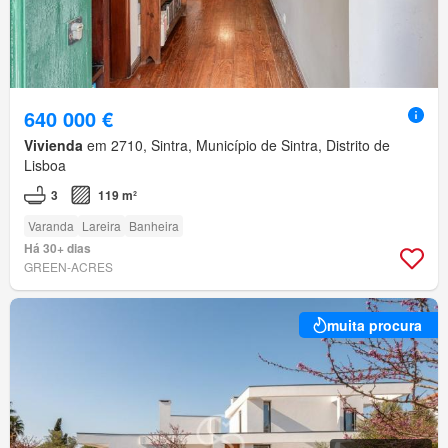
640 000 €
Vivienda
em 2710, Sintra, Município de Sintra, Distrito de
Lisboa
3
119 m²
Varanda
Lareira
Banheira
Há 30+ dias
GREEN-ACRES
muita procura