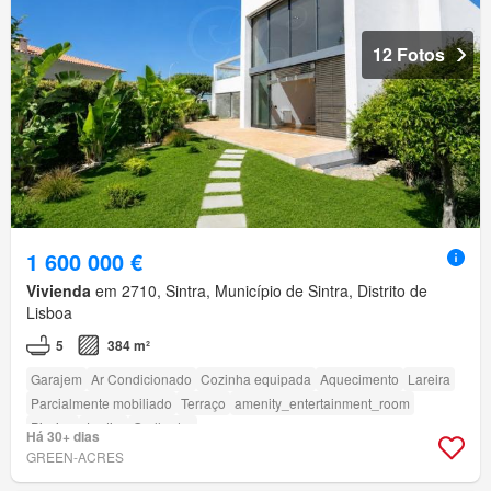
12 Fotos
1 600 000 €
Vivienda
em 2710, Sintra, Município de Sintra, Distrito de
Lisboa
5
384 m²
Garajem
Ar Condicionado
Cozinha equipada
Aquecimento
Lareira
Parcialmente mobiliado
Terraço
amenity_entertainment_room
Piscina
Jardim
Grelhador
Há 30+ dias
GREEN-ACRES