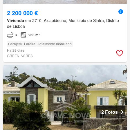
2 200 000 €
Vivienda
em 2710, Alcabideche, Município de Sintra, Distrito
de Lisboa
3
263 m²
Garajem
Lareira
Totalmente mobiliado
Há 28 dias
GREEN-ACRES
12 Fotos