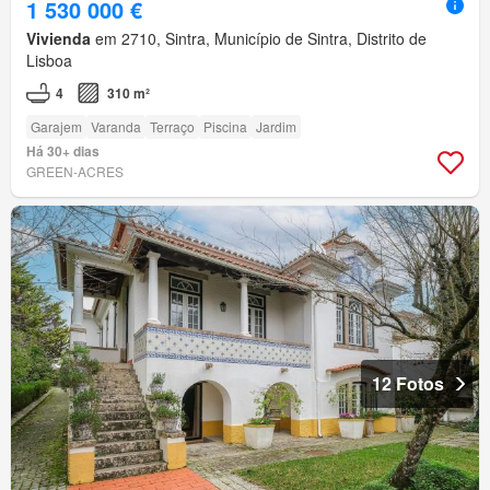
1 530 000 €
Vivienda
em 2710, Sintra, Município de Sintra, Distrito de
Lisboa
4
310 m²
Garajem
Varanda
Terraço
Piscina
Jardim
Há 30+ dias
GREEN-ACRES
12 Fotos