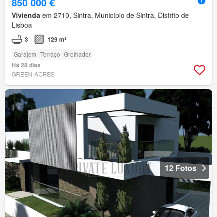
850 000 €
Vivienda
em 2710, Sintra, Município de Sintra, Distrito de
Lisboa
3
129 m²
Garajem
Terraço
Grelhador
Há 28 dias
GREEN-ACRES
12 Fotos