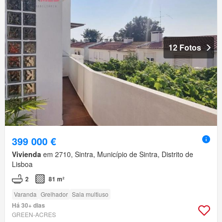
12 Fotos
399 000 €
Vivienda
em 2710, Sintra, Município de Sintra, Distrito de
Lisboa
2
81 m²
Varanda
Grelhador
Sala multiuso
Há 30+ dias
GREEN-ACRES