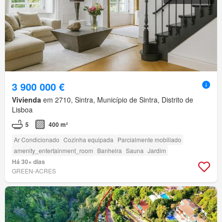
3 900 000 €
Vivienda
em 2710, Sintra, Município de Sintra, Distrito de
Lisboa
5
400 m²
Ar Condicionado
Cozinha equipada
Parcialmente mobiliado
amenity_entertainment_room
Banheira
Sauna
Jardim
Há 30+ dias
GREEN-ACRES