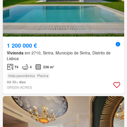
1 200 000 €
Vivienda
em 2710, Sintra, Município de Sintra, Distrito de
Lisboa
T4
4
236 m²
Vista panorâmica
Piscina
Há 30+ dias
GREEN-ACRES