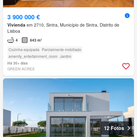
3 900 000 €
Vivienda
em 2710, Sintra, Município de Sintra, Distrito de
Lisboa
4
643 m²
Cozinha equipada
Parcialmente mobiliado
amenity_entertainment_room
Jardim
Há 30+ dias
GREEN-ACRES
12 Fotos