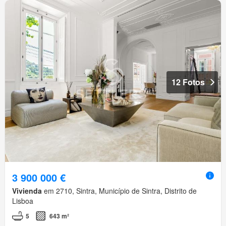
12 Fotos
3 900 000 €
Vivienda
em 2710, Sintra, Município de Sintra, Distrito de
Lisboa
5
643 m²