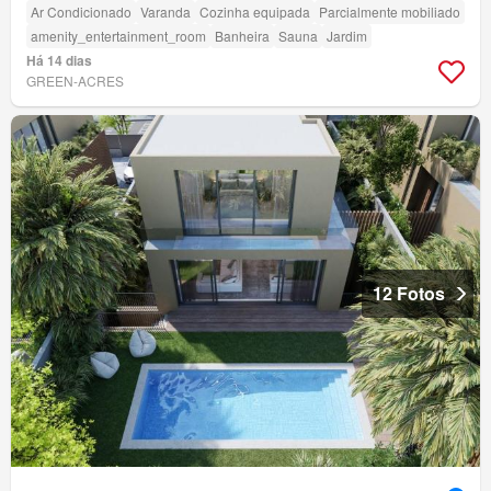
Ar Condicionado
Varanda
Cozinha equipada
Parcialmente mobiliado
amenity_entertainment_room
Banheira
Sauna
Jardim
Há 14 dias
GREEN-ACRES
12 Fotos