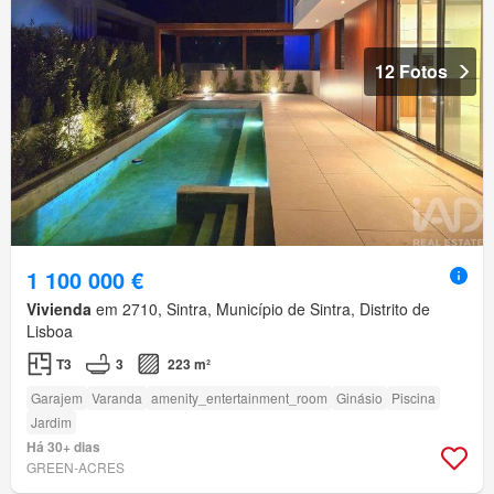
12 Fotos
1 100 000 €
Vivienda
em 2710, Sintra, Município de Sintra, Distrito de
Lisboa
T3
3
223 m²
Garajem
Varanda
amenity_entertainment_room
Ginásio
Piscina
Jardim
Há 30+ dias
GREEN-ACRES