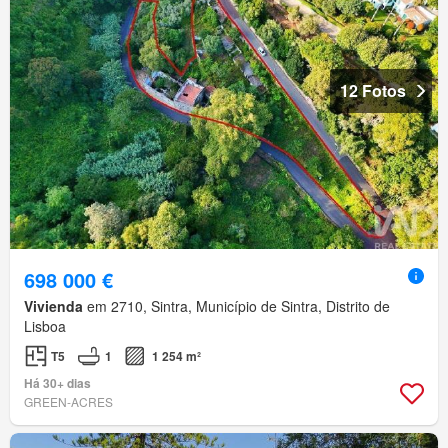
12 Fotos
698 000 €
Vivienda
em 2710, Sintra, Município de Sintra, Distrito de
Lisboa
T5
1
1 254 m²
Há 30+ dias
GREEN-ACRES