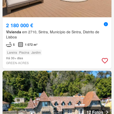
2 180 000 €
Vivienda
em 2710, Sintra, Município de Sintra, Distrito de
Lisboa
5
1 072 m²
Lareira
Piscina
Jardim
Há 30+ dias
GREEN-ACRES
12 Fotos