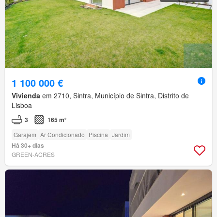
1 100 000 €
Vivienda
em 2710, Sintra, Município de Sintra, Distrito de
Lisboa
3
165 m²
Garajem
Ar Condicionado
Piscina
Jardim
Há 30+ dias
GREEN-ACRES