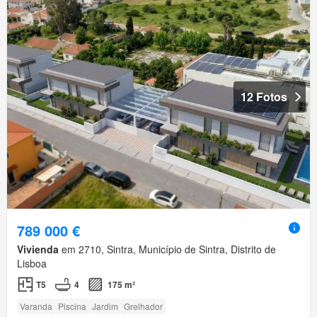
12 Fotos
789 000 €
Vivienda
em 2710, Sintra, Município de Sintra, Distrito de
Lisboa
T5
4
175 m²
Varanda
Piscina
Jardim
Grelhador