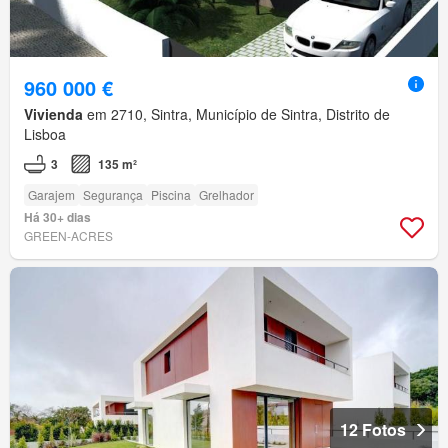
960 000 €
Vivienda
em 2710, Sintra, Município de Sintra, Distrito de
Lisboa
3
135 m²
Garajem
Segurança
Piscina
Grelhador
Há 30+ dias
GREEN-ACRES
12 Fotos