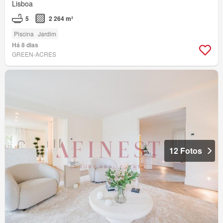
Lisboa
5
2 264 m²
Piscina
Jardim
Há 8 dias
GREEN-ACRES
12 Fotos