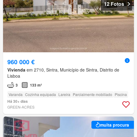
12 Fotos
960 000 €
Vivienda
em 2710, Sintra, Município de Sintra, Distrito de
Lisboa
3
133 m²
Varanda
Cozinha equipada
Lareira
Parcialmente mobiliado
Piscina
Há 30+ dias
GREEN-ACRES
muita procura