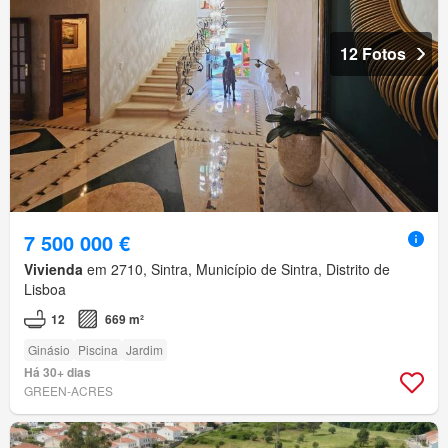
12 Fotos
7 500 000 €
Vivienda
em 2710, Sintra, Município de Sintra, Distrito de
Lisboa
12
669 m²
Ginásio
Piscina
Jardim
Há 30+ dias
GREEN-ACRES