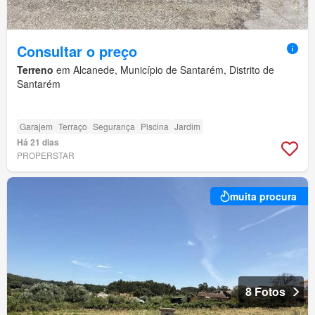
Consultar o preço
Terreno
em Alcanede, Município de Santarém, Distrito de
Santarém
Garajem
Terraço
Segurança
Piscina
Jardim
Há 21 dias
PROPERSTAR
muita procura
8 Fotos