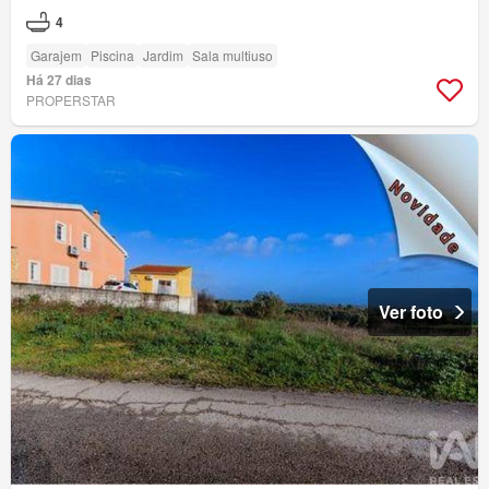
4
Garajem
Piscina
Jardim
Sala multiuso
Há 27 dias
PROPERSTAR
Ver foto