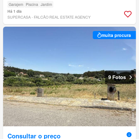
Garajem
Piscina
Jardim
Há 1 dia
SUPERCASA - FALCÃO REAL ESTATE AGENCY
muita procura
9 Fotos
Consultar o preço