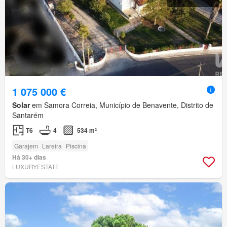
1 075 000 €
Solar
em Samora Correia, Município de Benavente, Distrito de
Santarém
T6
4
534 m²
Garajem
Lareira
Piscina
Há 30+ dias
LUXURYESTATE