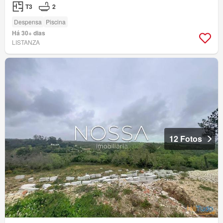
T3
2
Despensa
Piscina
Há 30+ dias
LISTANZA
12 Fotos