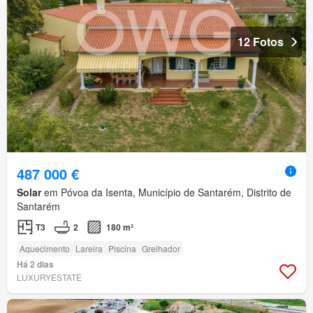
12 Fotos
487 000 €
Solar
em Póvoa da Isenta, Município de Santarém, Distrito de
Santarém
T3
2
180 m²
Aquecimento
Lareira
Piscina
Grelhador
Há 2 dias
LUXURYESTATE