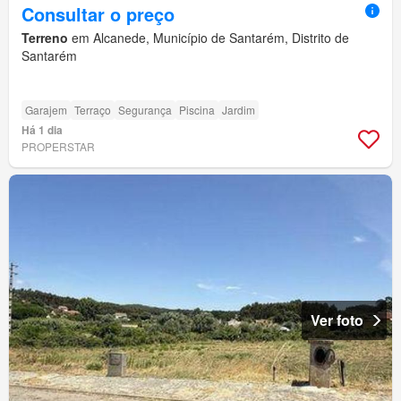
Consultar o preço
Terreno
em Alcanede, Município de Santarém, Distrito de
Santarém
Garajem
Terraço
Segurança
Piscina
Jardim
Há 1 dia
PROPERSTAR
Ver foto