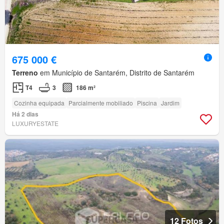
675 000 €
Terreno
em Município de Santarém, Distrito de Santarém
T4
3
186 m²
Cozinha equipada
Parcialmente mobiliado
Piscina
Jardim
Há 2 dias
LUXURYESTATE
12 Fotos