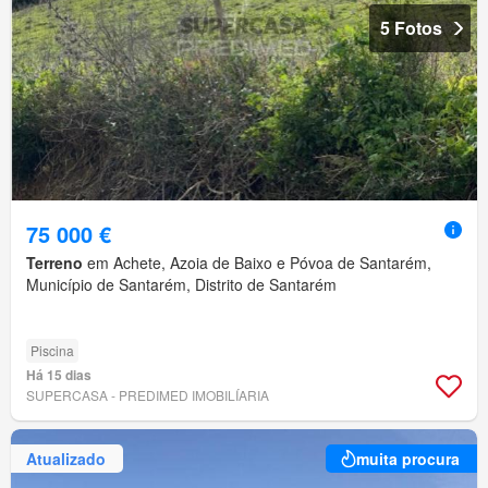
5 Fotos
75 000 €
Terreno
em Achete, Azoia de Baixo e Póvoa de Santarém,
Município de Santarém, Distrito de Santarém
Piscina
Há 15 dias
SUPERCASA - PREDIMED IMOBILÍARIA
Atualizado
muita procura