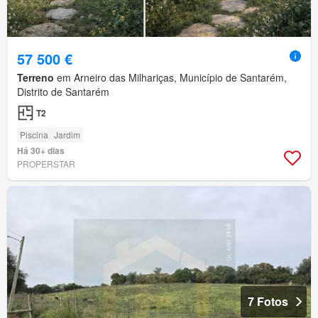
57 500 €
Terreno
em Arneiro das Milhariças, Município de Santarém,
Distrito de Santarém
T2
Piscina
Jardim
Há 30+ dias
PROPERSTAR
7 Fotos