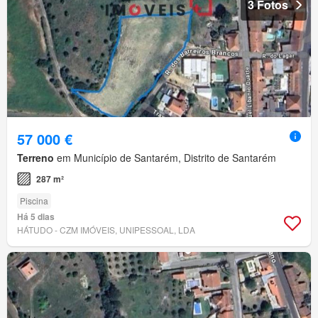
3 Fotos
57 000 €
Terreno
em Município de Santarém, Distrito de Santarém
287 m²
Piscina
Há 5 dias
HÁTUDO - CZM IMÓVEIS, UNIPESSOAL, LDA