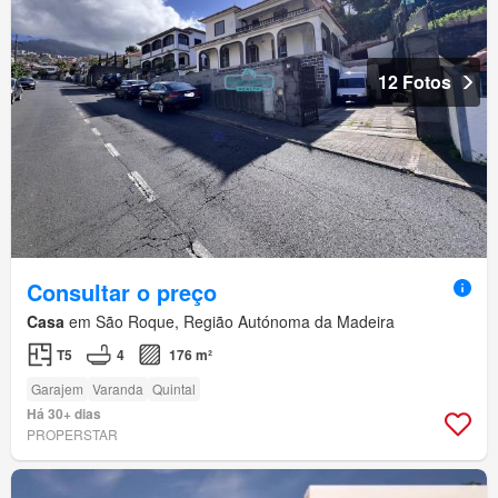
12 Fotos
Consultar o preço
Casa
em São Roque, Região Autónoma da Madeira
T5
4
176 m²
Garajem
Varanda
Quintal
Há 30+ dias
PROPERSTAR