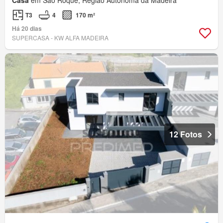
T3
4
170 m²
Há 20 dias
SUPERCASA - KW ALFA MADEIRA
12 Fotos