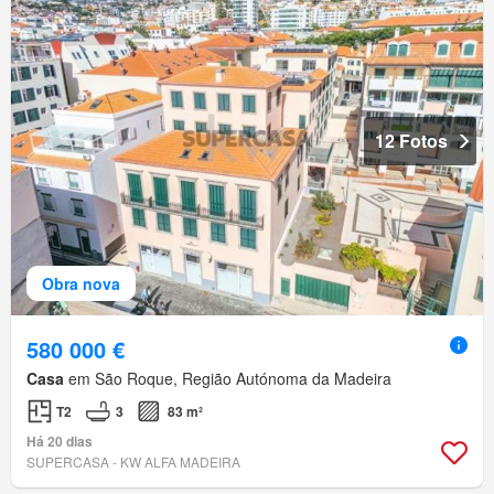
12 Fotos
Obra nova
580 000 €
Casa
em São Roque, Região Autónoma da Madeira
T2
3
83 m²
Há 20 dias
SUPERCASA - KW ALFA MADEIRA