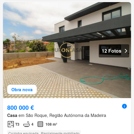
12 Fotos
Obra nova
800 000 €
Casa
em São Roque, Região Autónoma da Madeira
T3
4
108 m²
Cozinha equipada
Parcialmente mobiliado