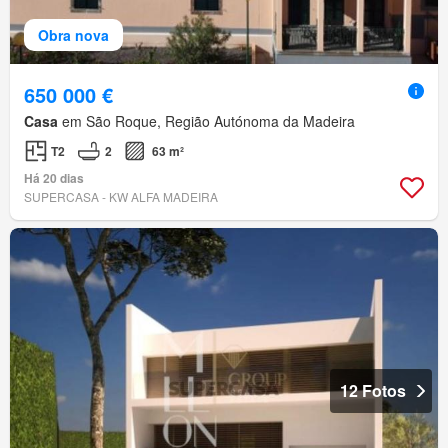
Obra nova
650 000 €
Casa
em São Roque, Região Autónoma da Madeira
T2
2
63 m²
Há 20 dias
SUPERCASA - KW ALFA MADEIRA
12 Fotos