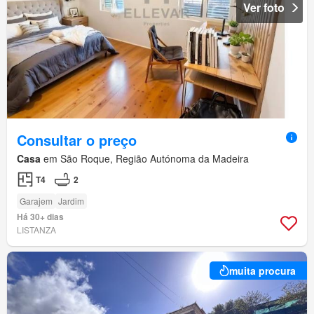
Ver foto
Consultar o preço
Casa
em São Roque, Região Autónoma da Madeira
T4
2
Garajem
Jardim
Há 30+ dias
LISTANZA
muita procura