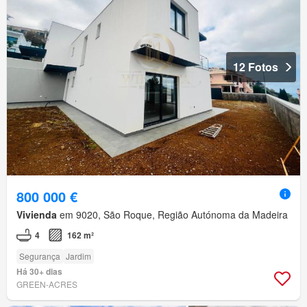
12 Fotos
800 000 €
Vivienda
em 9020, São Roque, Região Autónoma da Madeira
4
162 m²
Segurança
Jardim
Há 30+ dias
GREEN-ACRES