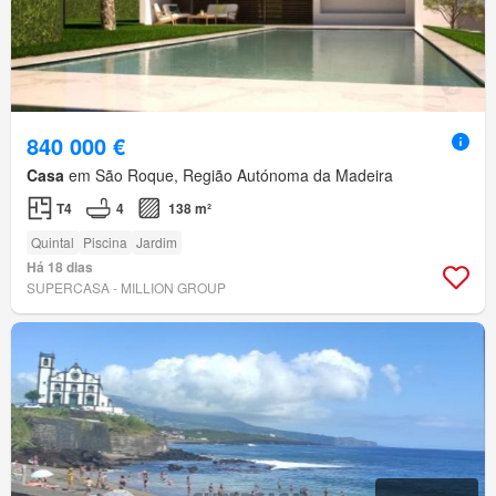
840 000 €
Casa
em São Roque, Região Autónoma da Madeira
T4
4
138 m²
Quintal
Piscina
Jardim
Há 18 dias
SUPERCASA - MILLION GROUP