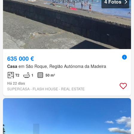
4 Fotos
635 000 €
Casa
em São Roque, Região Autónoma da Madeira
T2
1
50 m²
Há 22 dias
SUPERCASA - FLASH HOUSE - REAL ESTATE