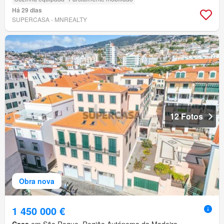
Há 29 dias
SUPERCASA - MNREALTY
12 Fotos
Obra nova
1 450 000 €
Casa
em São Roque, Região Autónoma da Madeira