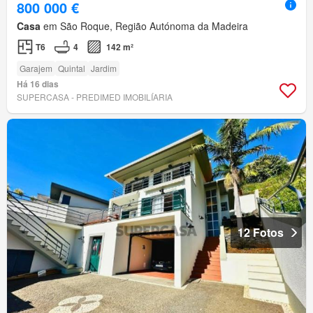
800 000 €
Casa
em São Roque, Região Autónoma da Madeira
T6
4
142 m²
Garajem
Quintal
Jardim
Há 16 dias
SUPERCASA - PREDIMED IMOBILÍARIA
12 Fotos