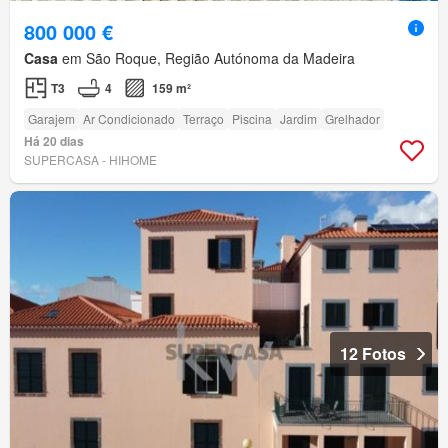
800 000 €
Casa
em São Roque, Região Autónoma da Madeira
T3
4
159 m²
Garajem
Ar Condicionado
Terraço
Piscina
Jardim
Grelhador
Há 20 dias
SUPERCASA - HIHOME
12 Fotos