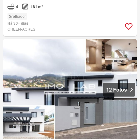
4
181 m²
Grelhador
Há 30+ dias
GREEN-ACRES
12 Fotos