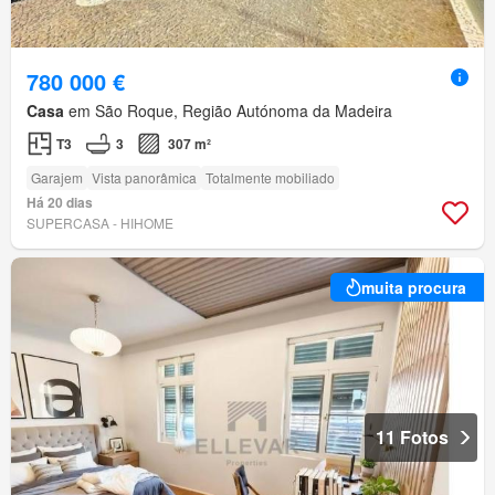
780 000 €
Casa
em São Roque, Região Autónoma da Madeira
T3
3
307 m²
Garajem
Vista panorâmica
Totalmente mobiliado
Há 20 dias
SUPERCASA - HIHOME
muita procura
11 Fotos