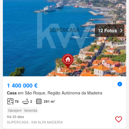
12 Fotos
1 400 000 €
Casa
em São Roque, Região Autónoma da Madeira
T8
2
291 m²
Garajem
Varanda
Há 20 dias
SUPERCASA - KW ALFA MADEIRA