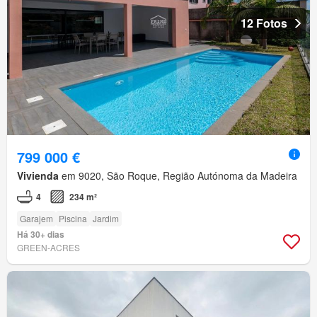
12 Fotos
799 000 €
Vivienda
em 9020, São Roque, Região Autónoma da Madeira
4
234 m²
Garajem
Piscina
Jardim
Há 30+ dias
GREEN-ACRES