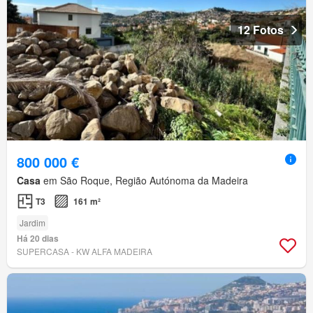
12 Fotos
800 000 €
Casa
em São Roque, Região Autónoma da Madeira
T3
161 m²
Jardim
Há 20 dias
SUPERCASA - KW ALFA MADEIRA