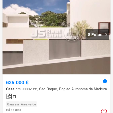
8 Fotos
625 000 €
Casa
em 9000-122, São Roque, Região Autónoma da Madeira
T3
Garajem
Área verde
Há 15 dias