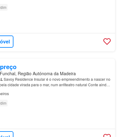
rdim
móvel
 preço
unchal, Região Autónoma da Madeira
AL
Savoy Residence Insular é o novo empreendimento a nascer no
 bela cidade virada para o mar, num anfiteatro natural Conte ainda
preendimento, com uma fantástica
piscina
p…
eiros
rdim