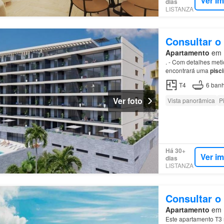
Ver i
dias
LISTANZA
Consultar o
Apartamento
em F
. - Com detalhes met
encontrará uma
pisc
T4
6
banh
Ver foto
Vista panorâmica
P
Há 30+
Ver i
dias
LISTANZA
Consultar o
Apartamento
em F
Este apartamento T3