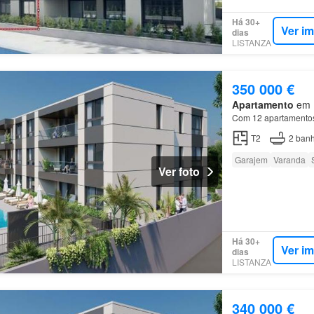
Há 30+
Ver i
dias
LISTANZA
350 000 €
Apartamento
em F
Com 12 apartamentos 
T2
2
banh
Garajem
Varanda
Ver foto
Há 30+
Ver i
dias
LISTANZA
340 000 €