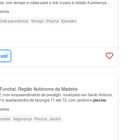
ada, com terraço e vistas para o mar e para a cidade A presença de
 acrescenta valor ao estilo de vid…
eiros
Vista panorâmica
Terraço
Piscina
Elevador
óvel
unchal, Região Autónoma da Madeira
, num empreendimento de prestígio, localizado em Santo António,
 12 apartamentos de tipologia T1 até T3, com Jardins e
piscina
.
eiros
ionado
Segurança
Piscina
Jardim