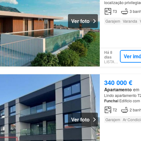
localização privilegi
piscina
no condomínio
T3
3
banh
Ver foto
Garajem
Varanda
Há 8
Ver im
dias
LISTANZA
340 000 €
Apartamento
em F
Lindo apartamento T2
Funchal
Edifício com
T2
2
banh
Ver foto
Garajem
Ar Condic