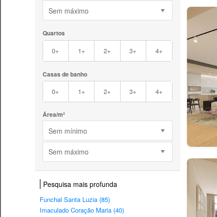
Sem máximo
Quartos
0+
1+
2+
3+
4+
Casas de banho
0+
1+
2+
3+
4+
Área/m²
Sem mínimo
Sem máximo
Pesquisa mais profunda
Funchal Santa Luzia (85)
Imaculado Coração Maria (40)