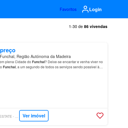
Login
Favoritos
1-30 de
86 vivendas
 preço
unchal, Região Autónoma da Madeira
r em plena Cidade do
Funchal
? Deixe-se encantar e venha viver no
do
Funchal
, a um segundo de todos os serviços sendo possível à
smo a pé.…
Ver imóvel
PROPPY - SN REAL ESTATE - MADEIRA. ISLAND. HOME.