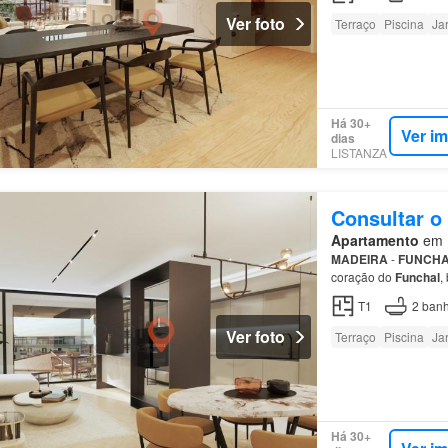
Ver foto
Terraço
Piscina
Ja
Há 30+
Ver i
dias
LISTANZA
Consultar o
Apartamento
em F
MADEIRA
-
FUNCH
coração do
Funchal
,
com o rooftop do em
T1
2
banh
Ver foto
Terraço
Piscina
Ja
Há 30+