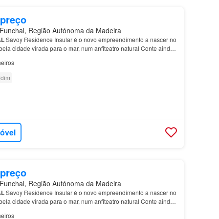
 preço
unchal, Região Autónoma da Madeira
AL
Savoy Residence Insular é o novo empreendimento a nascer no
 bela cidade virada para o mar, num anfiteatro natural Conte ainda
preendimento, com uma fantástica
piscina
p…
eiros
rdim
móvel
 preço
unchal, Região Autónoma da Madeira
AL
Savoy Residence Insular é o novo empreendimento a nascer no
 bela cidade virada para o mar, num anfiteatro natural Conte ainda
preendimento, com uma fantástica
piscina
p…
eiros