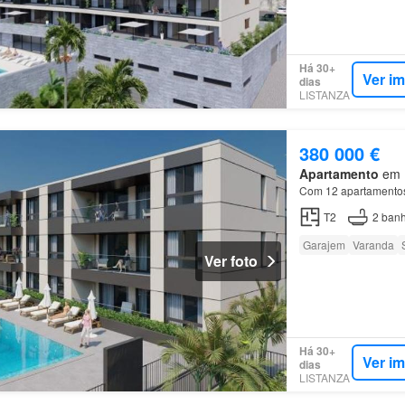
Há 30+
Ver i
dias
LISTANZA
380 000 €
Apartamento
em F
Com 12 apartamentos 
T2
2
banh
Garajem
Varanda
Ver foto
Há 30+
Ver i
dias
LISTANZA