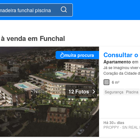
a à venda em Funchal
Consultar o
muita procura
Apartamento
em F
Já se imaginou vive
Coração da Cidade 
sua deslocação, me
6 m²
12 Fotos
Segurança
Piscina
Há 30+ dias