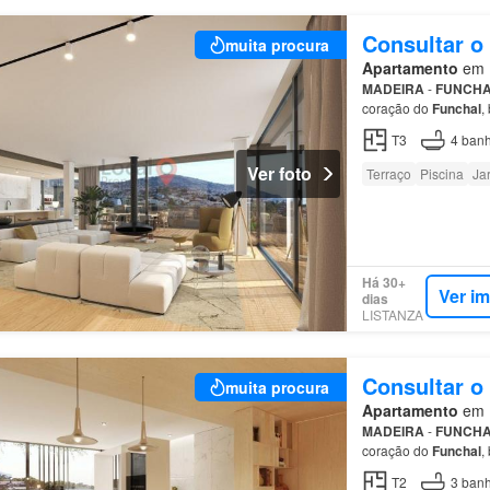
Consultar o
muita procura
Apartamento
em F
MADEIRA
-
FUNCH
coração do
Funchal
,
com o rooftop do em
T3
4
banh
Ver foto
Terraço
Piscina
Ja
Há 30+
Ver i
dias
LISTANZA
Consultar o
muita procura
Apartamento
em F
MADEIRA
-
FUNCH
coração do
Funchal
,
com o rooftop do em
T2
3
banh