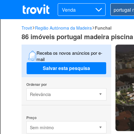
Venda
Trovit
Região Autónoma da Madeira
Funchal
86 imóveis portugal madeira piscin
Receba os novos anúncios por e-
mail
Salvar esta pesquisa
Ordenar por
Relevância
Preço
Sem mínimo