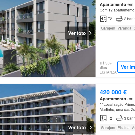
Apartamento
em F
Com 12 apartamentos 
T2
2
banh
Garajem
Varanda
Ver foto
Há 30+
Ver i
dias
LISTANZA
420 000 €
Apartamento
em F
* *Localização Prime
Martinho, uma das Zo
Luxo: - O condomínio
T2
3
banh
Ver foto
Garajem
Piscina
Á