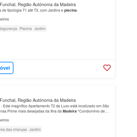
unchal, Região Autónoma da Madeira
de tipologia T1 até T3, com Jardins e
piscina
.
eiros
Segurança
Piscina
Jardim
móvel
unchal, Região Autónoma da Madeira
: - Este magnífico Apartamento T2 de Luxo está localizado em São
nas Prime mais desejadas da Ilha da
Madeira
*Condomínio de
 é um verdadeiro paraíso…
eiros
rea das crianças
Jardim