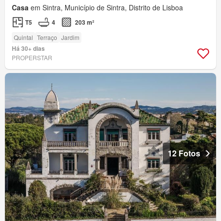
Casa
em Sintra, Município de Sintra, Distrito de Lisboa
T5
4
203 m²
Quintal
Terraço
Jardim
Há 30+ dias
PROPERSTAR
12 Fotos