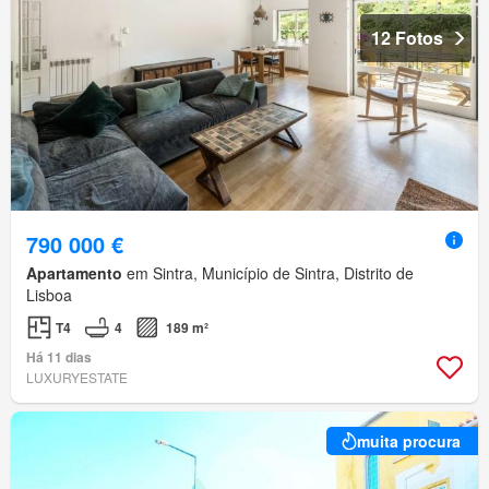
12 Fotos
790 000 €
Apartamento
em Sintra, Município de Sintra, Distrito de
Lisboa
T4
4
189 m²
Há 11 dias
LUXURYESTATE
muita procura