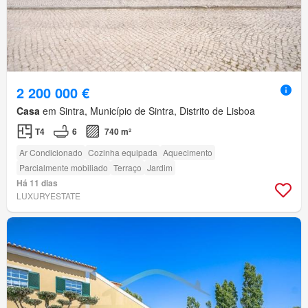
2 200 000 €
Casa
em Sintra, Município de Sintra, Distrito de Lisboa
T4
6
740 m²
Ar Condicionado
Cozinha equipada
Aquecimento
Parcialmente mobiliado
Terraço
Jardim
Há 11 dias
LUXURYESTATE