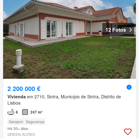
12 Fotos
2 200 000 €
Vivienda
em 2710, Sintra, Município de Sintra, Distrito de
Lisboa
6
247 m²
Garajem
Segurança
Há 30+ dias
GREEN-ACRES