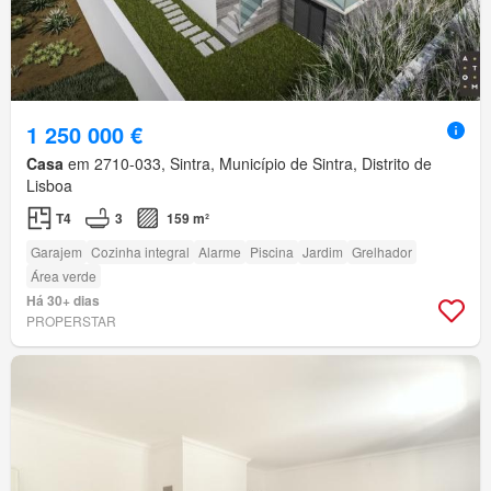
1 250 000 €
Casa
em 2710-033, Sintra, Município de Sintra, Distrito de
Lisboa
T4
3
159 m²
Garajem
Cozinha integral
Alarme
Piscina
Jardim
Grelhador
Área verde
Há 30+ dias
PROPERSTAR