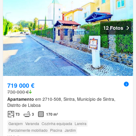
12 Fotos
719 000 €
730 000 €
Apartamento
em 2710-508, Sintra, Município de Sintra,
Distrito de Lisboa
T3
3
170 m²
Garajem
Varanda
Cozinha equipada
Lareira
Parcialmente mobiliado
Piscina
Jardim