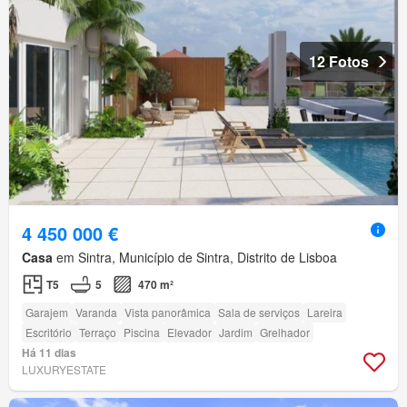
12 Fotos
4 450 000 €
Casa
em Sintra, Município de Sintra, Distrito de Lisboa
T5
5
470 m²
Garajem
Varanda
Vista panorâmica
Sala de serviços
Lareira
Escritório
Terraço
Piscina
Elevador
Jardim
Grelhador
Há 11 dias
LUXURYESTATE