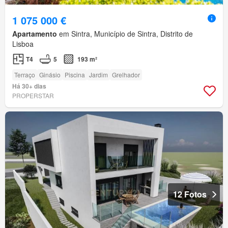
1 075 000 €
Apartamento
em Sintra, Município de Sintra, Distrito de
Lisboa
T4
5
193 m²
Terraço
Ginásio
Piscina
Jardim
Grelhador
Há 30+ dias
PROPERSTAR
12 Fotos