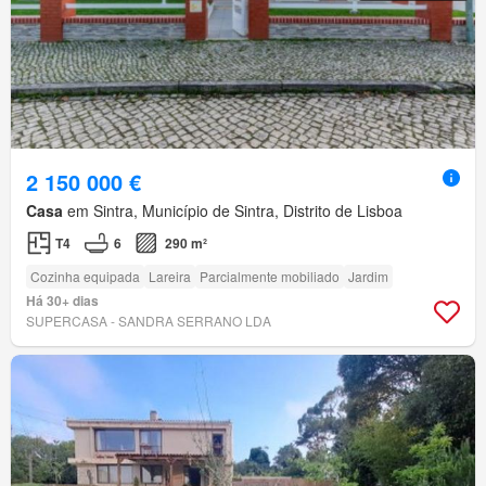
2 150 000 €
Casa
em Sintra, Município de Sintra, Distrito de Lisboa
T4
6
290 m²
Cozinha equipada
Lareira
Parcialmente mobiliado
Jardim
Há 30+ dias
SUPERCASA - SANDRA SERRANO LDA