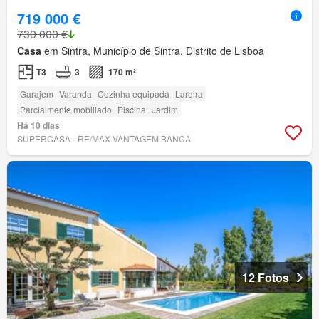
719 000 €
730 000 €
Casa
em Sintra, Município de Sintra, Distrito de Lisboa
T3
3
170 m²
Garajem
Varanda
Cozinha equipada
Lareira
Parcialmente mobiliado
Piscina
Jardim
Há 10 dias
SUPERCASA - RE/MAX VANTAGEM BANCA
12 Fotos