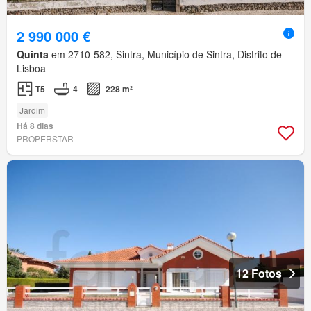
2 990 000 €
Quinta
em 2710-582, Sintra, Município de Sintra, Distrito de
Lisboa
T5
4
228 m²
Jardim
Há 8 dias
PROPERSTAR
12 Fotos