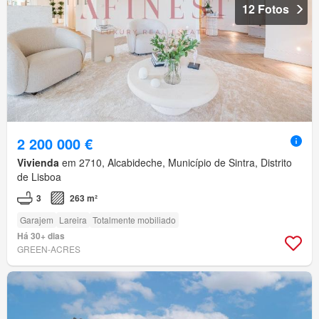
12 Fotos
2 200 000 €
Vivienda
em 2710, Alcabideche, Município de Sintra, Distrito
de Lisboa
3
263 m²
Garajem
Lareira
Totalmente mobiliado
Há 30+ dias
GREEN-ACRES