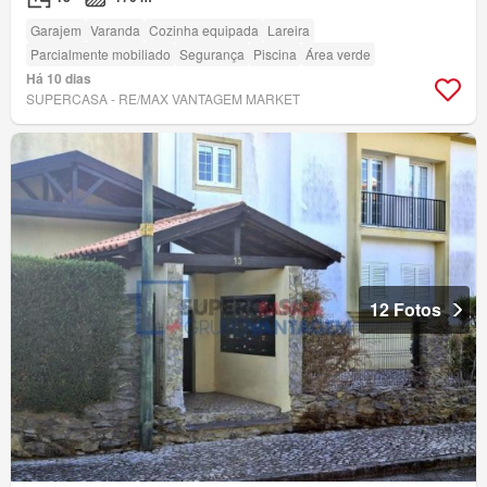
Garajem
Varanda
Cozinha equipada
Lareira
Parcialmente mobiliado
Segurança
Piscina
Área verde
Há 10 dias
SUPERCASA - RE/MAX VANTAGEM MARKET
12 Fotos