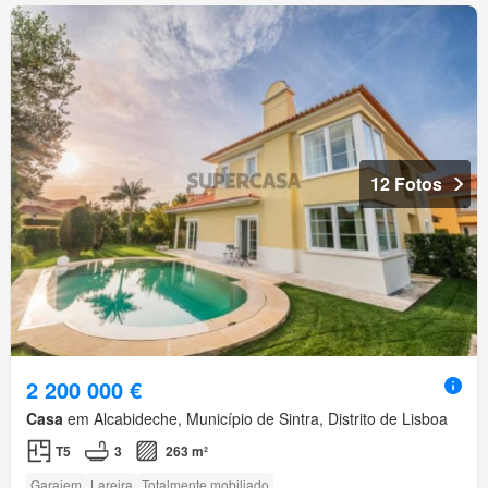
12 Fotos
2 200 000 €
Casa
em Alcabideche, Município de Sintra, Distrito de Lisboa
T5
3
263 m²
Garajem
Lareira
Totalmente mobiliado