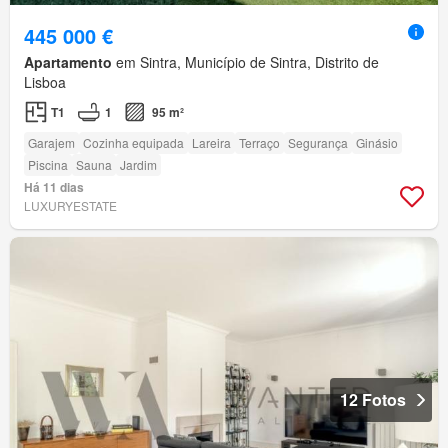
445 000 €
Apartamento
em Sintra, Município de Sintra, Distrito de
Lisboa
T1
1
95 m²
Garajem
Cozinha equipada
Lareira
Terraço
Segurança
Ginásio
Piscina
Sauna
Jardim
Há 11 dias
LUXURYESTATE
12 Fotos