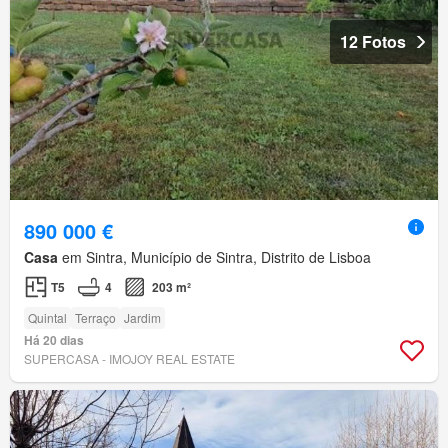
12 Fotos
890 000 €
Casa
em Sintra, Município de Sintra, Distrito de Lisboa
T5
4
203 m²
Quintal
Terraço
Jardim
Há 20 dias
SUPERCASA - IMOJOY REAL ESTATE