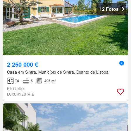
12 Fotos
2 250 000 €
Casa
em Sintra, Município de Sintra, Distrito de Lisboa
T4
5
496 m²
Há 11 dias
LUXURYESTATE