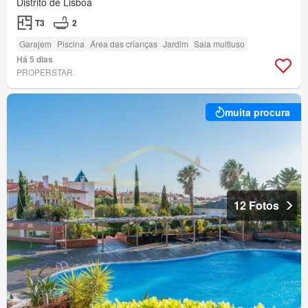
Distrito de Lisboa
T3
2
Garajem
Piscina
Área das crianças
Jardim
Sala multiuso
Há 5 dias
PROPERSTAR
muita procura
12 Fotos