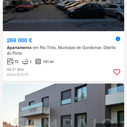
269 000 €
Apartamento
em Rio Tinto, Município de Gondomar, Distrito
do Porto
T2
1
121 m²
Há 21 dias
IDEALISTA.PT