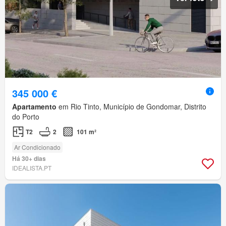
345 000 €
Apartamento
em Rio Tinto, Município de Gondomar, Distrito
do Porto
T2
2
101 m²
Ar Condicionado
Há 30+ dias
IDEALISTA.PT