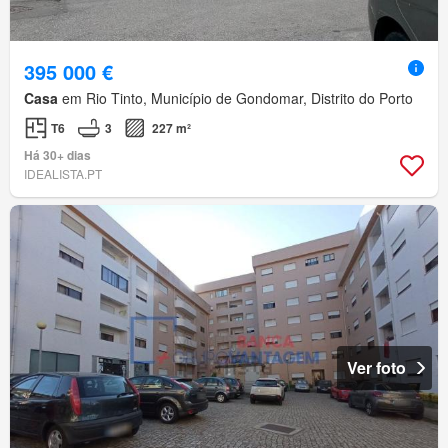
395 000 €
Casa
em Rio Tinto, Município de Gondomar, Distrito do Porto
T6
3
227 m²
Há 30+ dias
IDEALISTA.PT
Ver foto