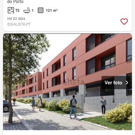
do Porto
T2
1
121 m²
Há 22 dias
IDEALISTA.PT
Ver foto