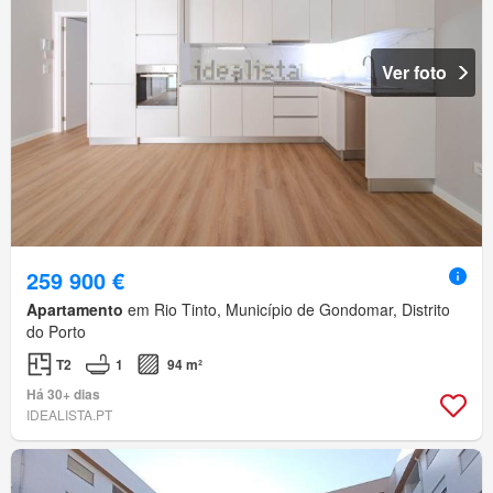
Ver foto
259 900 €
Apartamento
em Rio Tinto, Município de Gondomar, Distrito
do Porto
T2
1
94 m²
Há 30+ dias
IDEALISTA.PT