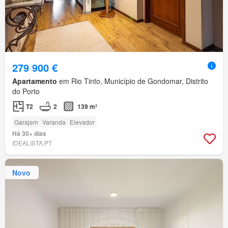
279 900 €
Apartamento
em Rio Tinto, Município de Gondomar, Distrito
do Porto
T2
2
139 m²
Garajem
Varanda
Elevador
Há 30+ dias
IDEALISTA.PT
Novo