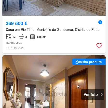
369 500 €
Casa
em Rio Tinto, Município de Gondomar, Distrito do Porto
T3
3
145 m²
Há 30+ dias
IDEALISTA.PT
muita procura
Ver foto