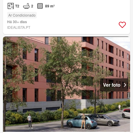
T2
2
89 m²
Ar Condicionado
Há 30+ dias
IDEALISTA.PT
Ver foto