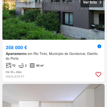
Ver foto
358 000 €
Apartamento
em Rio Tinto, Município de Gondomar, Distrito
do Porto
T2
2
90 m²
Há 30+ dias
IDEALISTA.PT