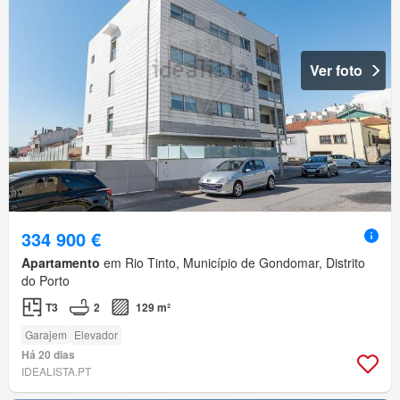
Ver foto
334 900 €
Apartamento
em Rio Tinto, Município de Gondomar, Distrito
do Porto
T3
2
129 m²
Garajem
Elevador
Há 20 dias
IDEALISTA.PT