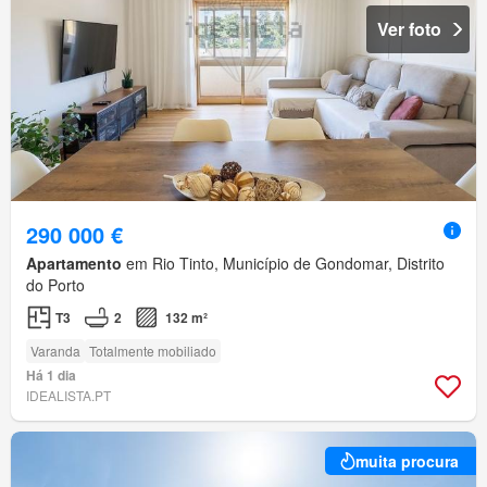
Ver foto
290 000 €
Apartamento
em Rio Tinto, Município de Gondomar, Distrito
do Porto
T3
2
132 m²
Varanda
Totalmente mobiliado
Há 1 dia
IDEALISTA.PT
muita procura