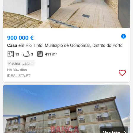
900 000 €
Casa
em Rio Tinto, Município de Gondomar, Distrito do Porto
T3
3
411 m²
Piscina
Jardim
Há 30+ dias
IDEALISTA.PT
Ver foto