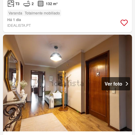
T3
2
132 m²
Varanda
Totalmente mobiliado
Há 1 dia
IDEALISTA.PT
Ver foto