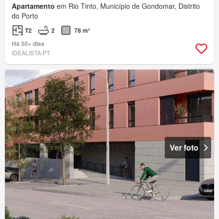
Apartamento
em Rio Tinto, Município de Gondomar, Distrito
do Porto
T2
2
78 m²
Há 30+ dias
IDEALISTA.PT
Ver foto