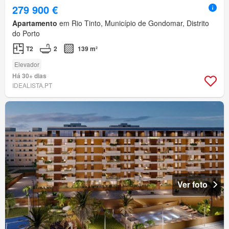
279 900 €
Apartamento
em Rio Tinto, Município de Gondomar, Distrito
do Porto
T2
2
139 m²
Elevador
Há 30+ dias
IDEALISTA.PT
Ver foto