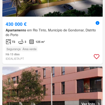
430 000 €
Apartamento
em Rio Tinto, Município de Gondomar, Distrito
do Porto
T3
3
125 m²
Segurança
Área verde
Há 13 dias
IDEALISTA.PT
Ver foto