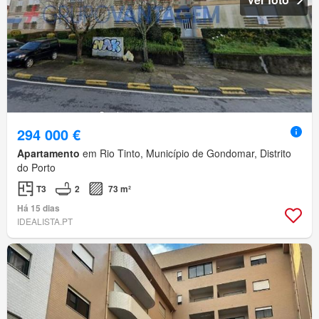
294 000 €
Apartamento
em Rio Tinto, Município de Gondomar, Distrito
do Porto
T3
2
73 m²
Há 15 dias
IDEALISTA.PT