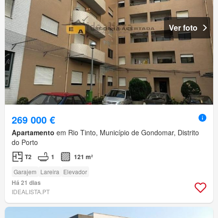
Ver foto
269 000 €
Apartamento
em Rio Tinto, Município de Gondomar, Distrito
do Porto
T2
1
121 m²
Garajem
Lareira
Elevador
Há 21 dias
IDEALISTA.PT