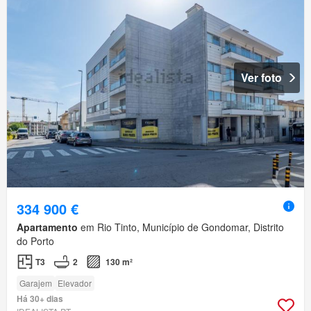
Ver foto
334 900 €
Apartamento
em Rio Tinto, Município de Gondomar, Distrito
do Porto
T3
2
130 m²
Garajem
Elevador
Há 30+ dias