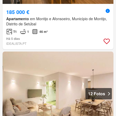
185 000 €
Apartamento
em Montijo e Afonsoeiro, Município de Montijo,
Distrito de Setúbal
T1
1
46 m²
Há 5 dias
IDEALISTA.PT
12 Fotos