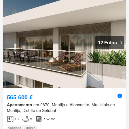
12 Fotos
565 600 €
Apartamento
em 2870, Montijo e Afonsoeiro, Município de
Montijo, Distrito de Setúbal
T3
2
157 m²
Varanda
Ginásio