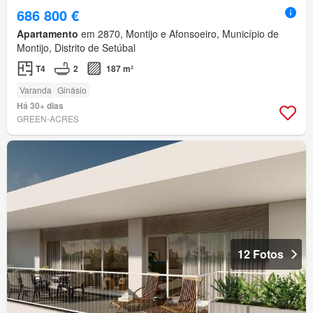
686 800 €
Apartamento
em 2870, Montijo e Afonsoeiro, Município de
Montijo, Distrito de Setúbal
T4
2
187 m²
Varanda
Ginásio
Há 30+ dias
GREEN-ACRES
12 Fotos