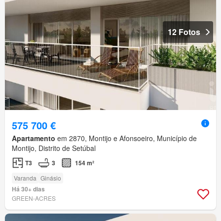
12 Fotos
575 700 €
Apartamento
em 2870, Montijo e Afonsoeiro, Município de
Montijo, Distrito de Setúbal
T3
3
154 m²
Varanda
Ginásio
Há 30+ dias
GREEN-ACRES