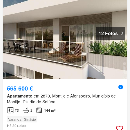
12 Fotos
565 600 €
Apartamento
em 2870, Montijo e Afonsoeiro, Município de
Montijo, Distrito de Setúbal
T3
2
144 m²
Varanda
Ginásio
Há 30+ dias