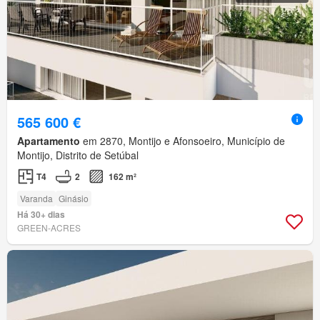
565 600 €
Apartamento
em 2870, Montijo e Afonsoeiro, Município de
Montijo, Distrito de Setúbal
T4
2
162 m²
Varanda
Ginásio
Há 30+ dias
GREEN-ACRES