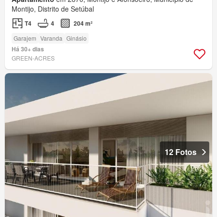
Montijo, Distrito de Setúbal
T4
4
204 m²
Garajem
Varanda
Ginásio
Há 30+ dias
GREEN-ACRES
12 Fotos