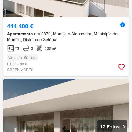
444 400 €
Apartamento
em 2870, Montijo e Afonsoeiro, Município de
Montijo, Distrito de Setúbal
T3
2
123 m²
Varanda
Ginásio
Há 30+ dias
GREEN-ACRES
12 Fotos