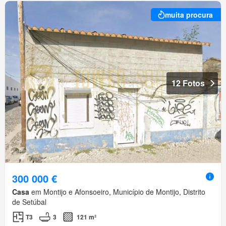
muita procura
12 Fotos
300 000 €
Casa
em Montijo e Afonsoeiro, Município de Montijo, Distrito
de Setúbal
T3
3
121 m²