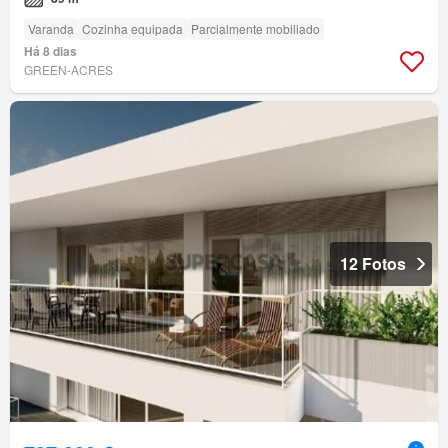
Varanda
Cozinha equipada
Parcialmente mobiliado
Há 8 dias
GREEN-ACRES
12 Fotos