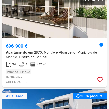
696 900 €
Apartamento
em 2870, Montijo e Afonsoeiro, Município de
Montijo, Distrito de Setúbal
T4
3
187 m²
Varanda
Ginásio
Há 30+ dias
GREEN-ACRES
Atualizado
muita procura