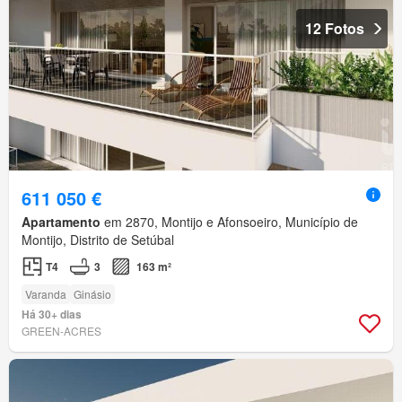
12 Fotos
611 050 €
Apartamento
em 2870, Montijo e Afonsoeiro, Município de
Montijo, Distrito de Setúbal
T4
3
163 m²
Varanda
Ginásio
Há 30+ dias
GREEN-ACRES