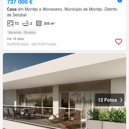
737 000 €
Casa
em Montijo e Afonsoeiro, Município de Montijo, Distrito
de Setúbal
T2
2
205 m²
Varanda
Ginásio
Há 18 dias
SUPERCASA - IAD PORTUGAL
12 Fotos