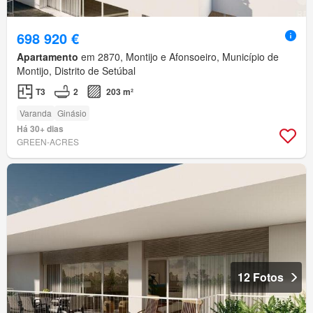
698 920 €
Apartamento
em 2870, Montijo e Afonsoeiro, Município de
Montijo, Distrito de Setúbal
T3
2
203 m²
Varanda
Ginásio
Há 30+ dias
GREEN-ACRES
12 Fotos