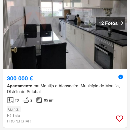
12 Fotos
300 000 €
Apartamento
em Montijo e Afonsoeiro, Município de Montijo,
Distrito de Setúbal
T3
2
95 m²
Quintal
Há 1 dia
PROPERSTAR