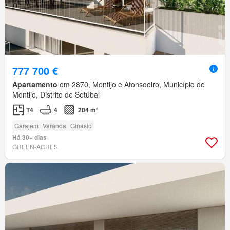
777 700 €
Apartamento
em 2870, Montijo e Afonsoeiro, Município de
Montijo, Distrito de Setúbal
T4
4
204 m²
Garajem
Varanda
Ginásio
Há 30+ dias
GREEN-ACRES