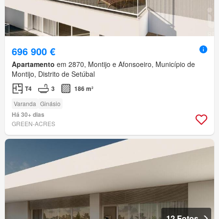
696 900 €
Apartamento
em 2870, Montijo e Afonsoeiro, Município de
Montijo, Distrito de Setúbal
T4
3
186 m²
Varanda
Ginásio
Há 30+ dias
GREEN-ACRES
12 Fotos