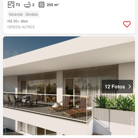
T3
2
205 m²
Varanda
Ginásio
Há 30+ dias
GREEN-ACRES
12 Fotos