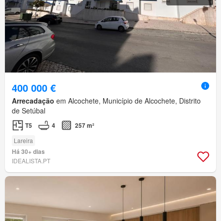
400 000 €
Arrecadação
em Alcochete, Município de Alcochete, Distrito
de Setúbal
T5
4
257 m²
Lareira
Há 30+ dias
IDEALISTA.PT