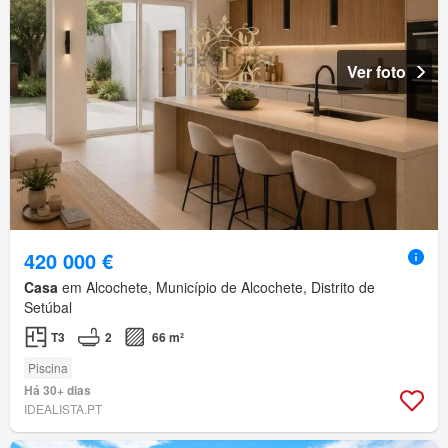
Ver foto
420 000 €
Casa
em Alcochete, Município de Alcochete, Distrito de
Setúbal
T3
2
66 m²
Piscina
Há 30+ dias
IDEALISTA.PT