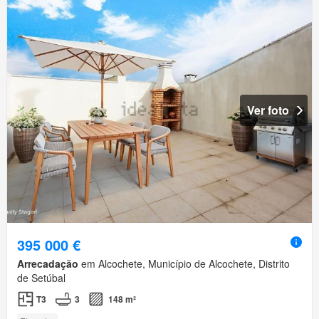
Ver foto
395 000 €
Arrecadação
em Alcochete, Município de Alcochete, Distrito
de Setúbal
T3
3
148 m²