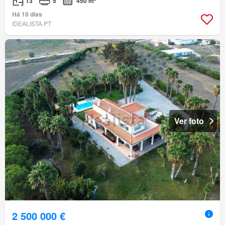
T3
5
450 m²
Há 18 dias
IDEALISTA.PT
Ver foto
2 500 000 €