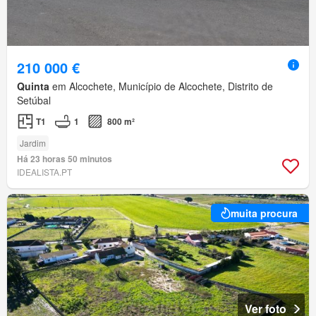
210 000 €
Quinta
em Alcochete, Município de Alcochete, Distrito de
Setúbal
T1
1
800 m²
Jardim
Há 23 horas 50 minutos
IDEALISTA.PT
muita procura
Ver foto