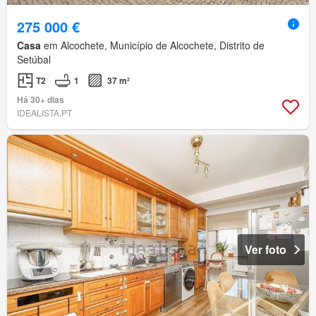
275 000 €
Casa
em Alcochete, Município de Alcochete, Distrito de
Setúbal
T2
1
37 m²
Há 30+ dias
IDEALISTA.PT
Ver foto