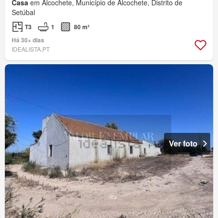
Casa
em Alcochete, Município de Alcochete, Distrito de
Setúbal
T3
1
80 m²
Há 30+ dias
IDEALISTA.PT
Ver foto