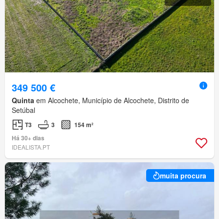
349 500 €
Quinta
em Alcochete, Município de Alcochete, Distrito de
Setúbal
T3
3
154 m²
Há 30+ dias
IDEALISTA.PT
muita procura