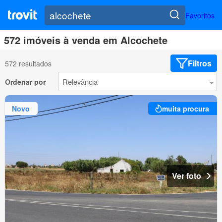
Favoritos
572 imóveis à venda em Alcochete
Filtros
572 resultados
Ordenar por
Novo
muita procura
Ver foto