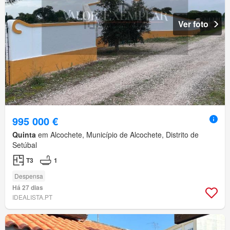
Ver foto
995 000 €
Quinta
em Alcochete, Município de Alcochete, Distrito de
Setúbal
T3
1
Despensa
Há 27 dias
IDEALISTA.PT