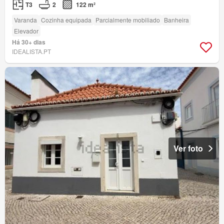
T3
2
122 m²
Varanda
Cozinha equipada
Parcialmente mobiliado
Banheira
Elevador
Há 30+ dias
IDEALISTA.PT
Ver foto