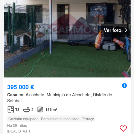
Ver foto
395 000 €
Casa
em Alcochete, Município de Alcochete, Distrito de
Setúbal
T3
2
156 m²
Cozinha equipada
Parcialmente mobiliado
Terraço
Há 30+ dias
IDEALISTA.PT