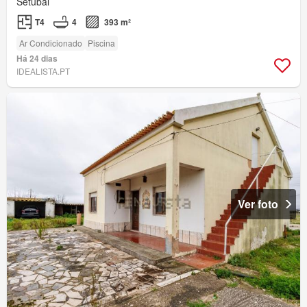
Setúbal
T4
4
393 m²
Ar Condicionado
Piscina
Há 24 dias
IDEALISTA.PT
Ver foto