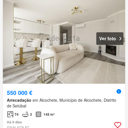
Ver foto
550 000 €
Arrecadação
em Alcochete, Município de Alcochete, Distrito
de Setúbal
T4
3
148 m²
Há 9 dias
IDEALISTA.PT