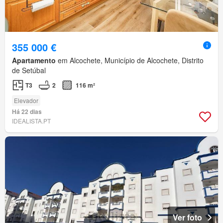
355 000 €
Apartamento
em Alcochete, Município de Alcochete, Distrito
de Setúbal
T3
2
116 m²
Elevador
Há 22 dias
IDEALISTA.PT
Ver foto