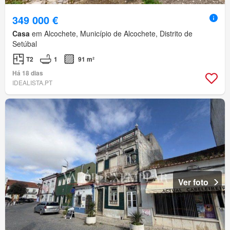
349 000 €
Casa
em Alcochete, Município de Alcochete, Distrito de
Setúbal
T2
1
91 m²
Há 18 dias
IDEALISTA.PT
Ver foto