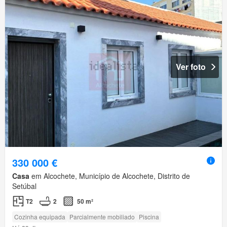
Ver foto
330 000 €
Casa
em Alcochete, Município de Alcochete, Distrito de
Setúbal
T2
2
50 m²
Cozinha equipada
Parcialmente mobiliado
Piscina