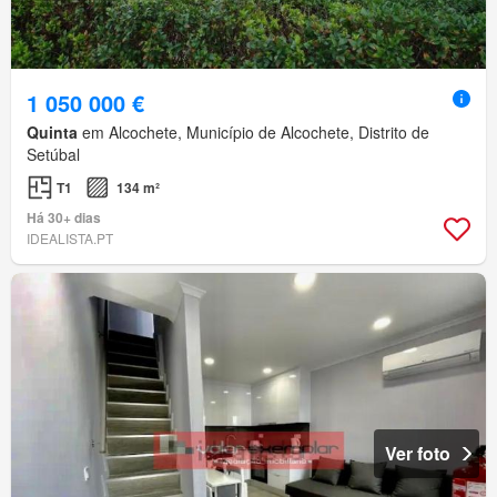
1 050 000 €
Quinta
em Alcochete, Município de Alcochete, Distrito de
Setúbal
T1
134 m²
Há 30+ dias
IDEALISTA.PT
Ver foto