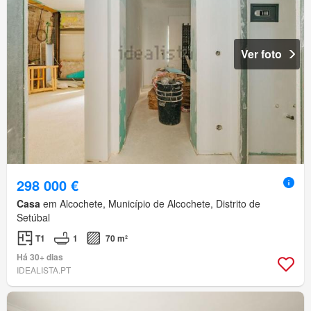
Ver foto
298 000 €
Casa
em Alcochete, Município de Alcochete, Distrito de
Setúbal
T1
1
70 m²
Há 30+ dias
IDEALISTA.PT