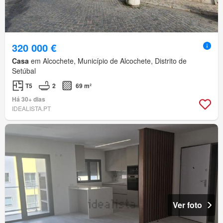
320 000 €
Casa
em Alcochete, Município de Alcochete, Distrito de
Setúbal
T5
2
69 m²
Há 30+ dias
IDEALISTA.PT
Ver foto