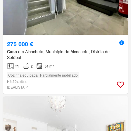
275 000 €
Casa
em Alcochete, Município de Alcochete, Distrito de
Setúbal
T1
2
54 m²
Cozinha equipada
Parcialmente mobiliado
Há 30+ dias
IDEALISTA.PT