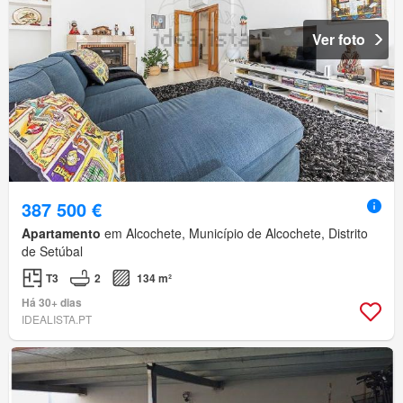
Ver foto
387 500 €
Apartamento
em Alcochete, Município de Alcochete, Distrito
de Setúbal
T3
2
134 m²
Há 30+ dias
IDEALISTA.PT