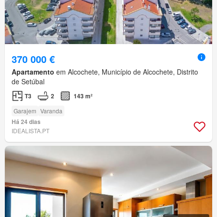
370 000 €
Apartamento
em Alcochete, Município de Alcochete, Distrito
de Setúbal
T3
2
143 m²
Garajem
Varanda
Há 24 dias
IDEALISTA.PT