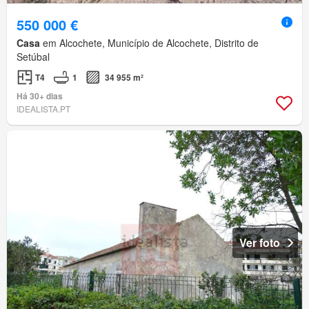
550 000 €
Casa
em Alcochete, Município de Alcochete, Distrito de
Setúbal
T4
1
34 955 m²
Há 30+ dias
IDEALISTA.PT
Ver foto