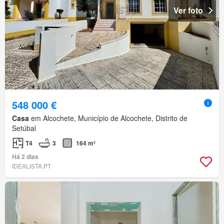
Ver foto
548 000 €
Casa
em Alcochete, Município de Alcochete, Distrito de
Setúbal
T4
3
164 m²
Há 2 dias
IDEALISTA.PT