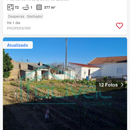
T2
1
377 m²
Despensa
Grelhador
Há 1 dia
PROPERSTAR
Atualizado
12 Fotos