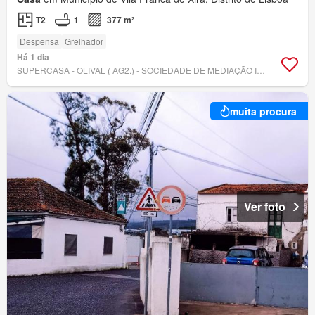
T2
1
377 m²
Despensa
Grelhador
Há 1 dia
SUPERCASA - OLIVAL ( AG2.) - SOCIEDADE DE MEDIAÇÃO IMOBILIÁRIA, LDA
muita procura
Ver foto