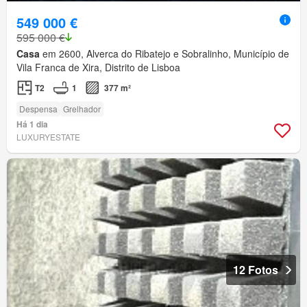
549 000 €
595 000 €
Casa
em 2600, Alverca do Ribatejo e Sobralinho, Município de
Vila Franca de Xira, Distrito de Lisboa
T2
1
377 m²
Despensa
Grelhador
Há 1 dia
LUXURYESTATE
12 Fotos