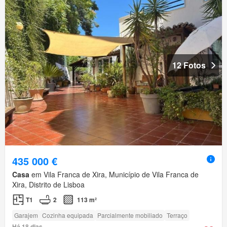
12 Fotos
435 000 €
Casa
em Vila Franca de Xira, Município de Vila Franca de
Xira, Distrito de Lisboa
T1
2
113 m²
Garajem
Cozinha equipada
Parcialmente mobiliado
Terraço
Há 18 dias