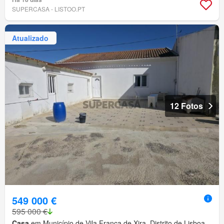
SUPERCASA - LISTOO.PT
Atualizado
12 Fotos
549 000 €
595 000 €
Casa
em Município de Vila Franca de Xira, Distrito de Lisboa