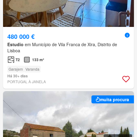
480 000 €
Estudio
em Município de Vila Franca de Xira, Distrito de
Lisboa
T2
133 m²
Garajem
Varanda
Há 30+ dias
PORTUGAL À JANELA
muita procura